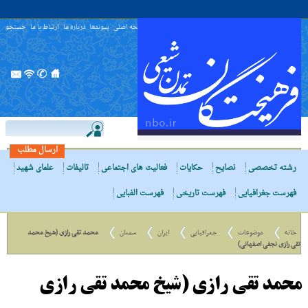
صفحه اصلی
پیوندها
درباره ما
ارتباط با ما
جستجو
ارسال مطلب
رشته تخصصی
نصایح
حکایات
فعالیت های اجتماعی
تالیفات
علمای شهید
فهرست جغرافیایی
فهرست تاریخی
فهرست الفبایی
خانه
موضوعات
جغرافیایی
ایران
سمنان
محمد تقی رازی (شیخ محمد
تقی رازی نجفی اصفهانی)
محمد تقی رازی (شیخ محمد تقی رازی