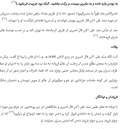
[35]
)
(
به زودى وارد شده و به سایرین میمنت و برکت بخشید. البتّه زود عزیمت فرمایید.
[
ناصرالدّین شاه فوراً به مشیرالوزراء دستور داد تا از طریق بغداد راهى سامرا شده رضایت میرزا
[36]
)
(
در مورد سیّد على اکبر فال اسیرى پوزش خواستند و از میرزا تقاضاى بازگشت او را نمودند.
بعد از مدّتى سیّد على اکبر فال اسیرى از طریق کرمانشاه به تهران آمد و بر حسب توصیه هاى
[37]
)
(
شیراز فرستادند.
وفات
آیت الله سیّد على اکبر فال اسیرى در ربیع الثانى (1319 هـ .ق.)
بازاریان به محض مطّلع شدن از رحلت آن عالم فرزانه به مدّت سه روز بازار را به احترام او تع
طرف پسران وى در مسجد وکیل مجلس ختمى برقرار شد که علما، اشراف و اعیان شهر در آن مج
برقرارى این گونه جلسات عزادارى در غم و سوگوراى آن عالم از سوى دوستان و دشمنان بیانگ
است.
فرزندان و نوادگان
با توجّه به مقام علمى سیّد على اکبر فال اسیرى و جایگاهش در بین روحانیون در عراق وى مورد
[39]
)
(
قرار گرفت و ایشان را به دامادى قبول کرد و دختر خود را به عقد ازدواج او درآورد
که از آ
چهار فرزند پسر و چهار فرزند دختر که اسامى پسران عبارتند از: