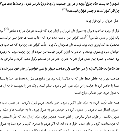
]
مردم
[
را به بست شاه چراغ آورده و هر روز جمعیت و ازدحام زیادتر مى شود. و صداها بلند مى ک
[27]
)
(
چرا نان گران است و جنس فراوان نیست.»
اصل جریان از این قرار بود:
[28]
)
(
قبل از ورود صاحب دیوان به شیراز نان فراوان و ارزان بود که قیمت هر مَنْ دوازده شاهى
بود
[29]
)
(
یک قِران و شش عبّاسى
شد. گرانى نان باعث شده بود که اغلب شب ها فقرا نمى توانستند نا
محصولات کشاورزى زیاد بود، قیمت نان همچنان بالا بود. علّت گرانى هم این بود که صاحب دیوا
خواهان سود بیشترى بودند و حاضر به ارزان کردن قیمت نان نبوده از این جهت مردم به رهبرى 
پرداختند. و حدود پنج، شش هزار نفر به عنوان اعتراض در مسجدِ وکیل تجمع کرده و تلگرافى بدی
«ما شاهزاده جلال الدوله را مى خواهیم ولى صاحب دیوان را نمى خواهیم از جان خود سیر شده ا
صاحب دیوان به خاطر حفظ جان که ب
علما را حاضر کرد تا حجّت را بر سیّد على اکبر و مردم تمام کنند و یک نفر را بفرستند تا به آن ه
به منزل نرود خون همگى مباح است.
همه علما تأیید کرده به سیّد على اکبر و مردم خبر دادند، مردم قبول نکردند. در همان شب تلگ
اسیرى ارسال شد تا مردم را متفرق کرده و خودش هم به منزل برود. تا به خواسته هاى سیّد 
معزول نکنند. از طرف دیگر تلگرافى از امام جمعه اصفهان براى سیّد ارسال شد که ظلّ السلطان تصم
که من شفاعت کردم و مانع شدم. قول داده اند که اگر مردم را متفرق کنید و خود شما به منزل برو
تلگراف ها را دست آویزکرده و به مردم گفت که من بیش از این تکلیف خود نمى دانم در اینج