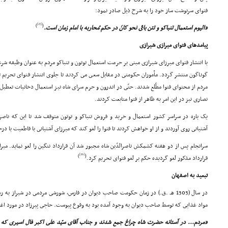
فتواى سرنوشت ساز خود را به شرح ذیل صادر نمود:
[25]
)
(
«الیوم استعمال تنباکو و تتن باىِّ نحو کانَ در حکم مُحاربه با امام زمان است.
پیامدهاى فتواى میرازى شیرازى
با انتشار فتواى میرزاى شیرازى مبنى بر حرمت استعمال توتون و تنباکو مردم به عنوان وظیفه شرعى
گوناگون منتشر گردد. مأموران حکومتى در مقابل سعى مى کردند تا جلوى انتشار فتواى تحریم تن
مردم از محتواى فتوا مطّلع شدند. حتّى در اندرون و حرم سراى شاه نیز استعمال دخانیات تعطیل
نصارى نیز در این امر به ظاهر از فتوا متابعت کردند.
یک باره در سراسر کشور استعمال و خرید و فروش تنباکو و توتون متوقف شد تا این که ناصرالد
آشتیانى روى آوردند و از او خواهش کردند تا فتوا را لغو کند که میرزاى آشتیانى با قاطعیت با د
سرانجام پس از دو هفته کشمکش ناصرالدّین شاه مجبور شد آن قرارداد ننگین را لغو نماید. میر
[26]
)
(
قرارداد مذکور لغو گردیده حکم بر لغو فتواى تحریم کرد.
تبعید به اصفهان
در سال (1303 هـ .ق.) در زمان حکومت صاحب دیوان در فارس، شورشى مردمى در شیراز ب
مواد غذایى که توسط صاحب دیوان به وجود آمده بود به وقوع پیوست. حاجى پیرزاد در مورد اغتشاش شیراز در سال
«مردم... در آستانه حضرت شاه چراغ جمع شدند و جناب آقاى سیّد على اکبر فال اسیرى که