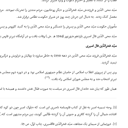
قطب را از گناباد با تجلیل و احترام دعوت و وارد شیراز کردند.
سیّد محى الدّین و فرزندش سیّد فخرالدّین و دیگر روحانیون، مردم متدین را تحریک نمودند. مر
مفصل کتک زدند. به دنبال این جریان چند روز در شیراز حکومت نظامى برقرار شد.
مأموران حکومت سیّد محى الدّین و پسرش را دستگیر و سیّد محى الدّین را به گنبد کاووس و پسر
سیّد محى الدّین فال اسیرى یازدهم شهریور (1364 هـ .ش.) وفات یافت و در آرامگاه نیریز فارس به خاک سپرده شد.
سیّد فخرالدّین فال اسیرى
سیّد فخرالدّین فرزند سیّد محى الدّین در دهه 1350 به خاطر مبارزه 
تبعید گردید.
وى پس از پیروزى انقلاب اسلامى از حامیان نظام جمهورى اسلامى بود و در دوره دوم مجلس شو
[48]
)
(
نیریز انتخاب شد و به مجلس شوراى اسلامى راه یافت.
همان طور که بیان شد خاندان فال اسیرى در سیاست به صورت فعّال نقش داشتند و همیشه با استب
[1]
. وجه تسمیه اسیر به نقل از کتاب فارسنامه ناصرى این است که «بلوک اسیر چون دو کوه که 
افتاده، شمالى آن را گردنه کافرى و جنوبى آن را گردنه ظالمى گویند، بین مردم مشهور است که،
]
[2]
. دورنمایى از سیماى یک مجاهد، سیّد فخرالدّین فالاسیرى، چاپ اوّل، ص 13.