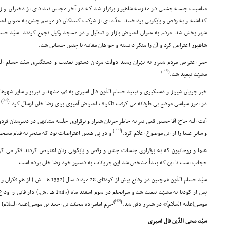
مناسبت جلسه جشنى در مدرسه شاهپور برقرار شد که در آخر مجلس تعدادى از دختران و زن
گذاشته و به رقص و پایکوبى پرداختند. عدّه اى از شرکت کنندگان در مراسم جشن به عنوان اعت
شهر پخش شد. مردم به عنوان اعتراض بازار را تعطیل و در مسجد وکیل تجمع کردند. سیّد حسا
شاهپور اعتراض کرد و آن را منکر دانسته و خواهان مقابله با چنین جلساتى شد.
خبر اعتراض مردم شیراز به تهران رسید دولت مردان دستور تعقیب و دستگیرى سیّد حسام الدّ
[42]
)
(
مشهد تبعید شد.
خبر جریان شیراز و دستگیرى و تبعید حسام الدّین فال اسیرى به قم، مشهد و تبریز و سایر شهرها ر
[43]
)
(
در امور سیاسى موضع بى طرفانه مى گرفت تلگراف اعتراض آمیزى براى رضا خان ارسال کرد.
آیت الله حاج آقا حسین قمى نیز به خاطر جریان شیراز و برقرارى جلسه مشابهى در دبیرستان فر
[44]
)
(
و سایر علما را از این موضوع اعلام کرد.
و در پى همین اعتراضات بود که منجر به قیام مسجد
علما و روحانیون که به برقرارى جلسات جشن و رقص و پایکوبى زنان اعتراض کردند فکر مى
حجاب است تا این که بعداً مشخص شد این جریانات به دستور خود رضا خان بوده است.
سیّد حسام الدّین همچنین در وقایع پیش از کودتا
پس از کودتا به مشهد تبعید شد و سرانجام در سوم
[45]
)
(
موسى(علیه السلام)» در شیراز دفن شد.
حرم امامزاده محمّد بن احمد بن موسى(علیه السلام) ب
سیّد محى الدّین فال اسیرى