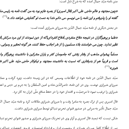
متن نامه سیّد جمال آمده که به شرح ذیل است:
«چون مجتهد و عالم حاجى على اکبر (فال اسیرى) از بصره عازم بود به من گفت نامه به رئیس م
[23]
)
(
گفته او را پذیرفتم و این نامه را مى نویسم. مى دانم خدا به دست تو گشایشى خواهد داد.»
در بخش دیگرى از نامه سیّد جمال الدّین به میرزاى شیرازى آمده است:
«علما و پرهیزگاران در نتیجه دفاع منفردى
]
دفاع انفرداى
[
که از دین نمودند از این مرد سرکش
]
ا
نظیر ندارد. چون مى خواستند بلاد مسلمین را از شر اجانب حفظ کنند، هر گونه تحقیر و رسوایى 
مسلماً پیشواى مذهب از رفتار زشتى که جاسوسان کفر و یاران مشرکین با دانشمند پرهیزگار وا
است و قریباً هم از بدرفتارى که نسبت به دانشمند مجتهد و نیکوکار حاجى سیّد على اکبر ش
[24]
)
(
شوى»
سیّد جمال الدّین در نامه خود از اطّلاعات وسیعى که در این زمینه داشت، بهره گرفت و معای
میرزاى شیرازى نوشت. وى در این نامه، ناصرالدّین شاه و امین السلطان را به جرم بى دینى و اع
شیرازى را ترغیب نمود تا مرجعیّت و اقتدار خود را در حفظ منافع ملّى ایران به کار برد.
فال اسیرى پس از ترک بصره به سامرا رفت و با میرزاى شیرازى ملاقات کرد و نامه سیّد جمال الدّ
سیّد جمال تأثیر به سزایى در صدور فتواى تحریم تنباکو توسط میرازى شیرازى داشت.
شکى نیست که تبعید فال اسیرى و آزار وى در تحریک میرزاى شیرازى و صدور فتواى تحریم تن
پس از اطّلاع کامل میرزاى شیرازى از وضعیت ایران و قرارداد استعمارى فروش انحصارى تنباکو به