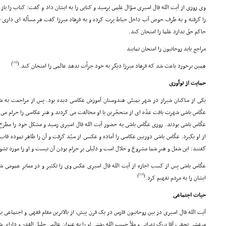
وى روزى از آیت الله فال اسیرى سؤال علمى پرسید و کتابى را به ایشان داد و گفت: کتاب را باز
را گرفته و به طرف حوض آب داخل حیاط پرت کرده و به فرهاد میرزا گفت هر مسأله اى دارى 
حاکم حقّ ندارد علما را امتحان کند.
مراجع باید روحانیون را امتحان نمایند
[32]
)
(
همین برخورد باعث شد که فرهاد میرزا دیگر به خود جرأت ندهد عالمى را امتحان کند.
حمایت از نوآورى
یکى از ساکنان شیراز در شهر بمبئى هندوستان آموزش عکاسى دیده بود. پس از مراجعت به ش
عکّاس باشى شهرت یافت عدّه اى از متحجّرین با او مخالفت مى کردند و هنر عکاسى را حرام مى د
عکّاس باشى بودند. روزى عکّاس باشى به حضور آیت الله فال اسیرى رسید و مشکل خود را مطرح 
از او بگیرد. عکّاس باشى دوربین عکاسى را آماده و عکسى از سیّد گرفت و آن را ظاهر نموده قاب 
گفتند: این شغل و هنر شما مشروع و حلال است و دلیلى بر حرام بودن آن نیست و او را مورد تشوی
عکّاس باشى پس از کسب اجازه از آیت الله فال اسیرى عکس وى را تکثیر و در معابر عمومى شه
[33]
)
(
ایشان را به مردم تفهیم کرد.
حیات اجتماعى
آیت الله فال اسیرى در بین روحانیون فارس در یک قرن پیش، از بالاترین مقام فقهى و اجتماعى ب
مرعشى نجفى، آقا بزرگ تهرانى و ملاّ حبیب الله رشتى او را به عنوان عالمى جلیل القدر و داراى 