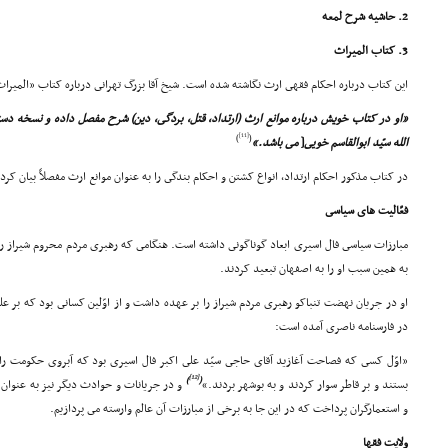
2. حاشیه شرح لمعه
3. کتاب المیراث
این کتاب درباره احکام فقهى ارث نگاشته شده است. شیخ آقا بزرگ تهرانى درباره کتاب «المیرا
«او در کتاب خویش درباره موانع ارث (ارتداد، قتل، بردگى، دین) شرح مفصل داده و نسخه دست
[11]
)
(
الله سیّد ابوالقاسم خویى
[
مى باشد.»
در کتاب مذکور احکام ارتداد، انواع کشتن و احکام بندگى را به عنوان موانع ارث مفصلاً بیان کر
فعّالیت هاى سیاسى
مبارزات سیاسى فال اسیرى ابعاد گوناگونى داشته است. هنگامى که رهبرى مردم محروم شیراز را
به همین سبب او را به اصفهان تبعید کردند.
او در جریان نهضت تنباکو رهبرى مردم شیراز را بر عهده داشت و از اوّلین کسانى بود که بر 
در فارسنامه ناصرى آمده است:
«اوّل کسى که فصاحت آغازید آقاى حاجى سیّد على اکبر فال اسیرى بود که آبروى حکومت را
[12]
)
(
بستند و بر قاطر سوار کردند و به بوشهر بردند.»
و در جریانات و حوادث دیگر نیز به عنوان ره
و استعمارگران پرداخت که در این جا به برخى از مبارزات آن عالم وارسته مى پردازیم.
ولایت فقها