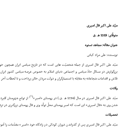
سیّد على اکبر فال اسیرى
متوفّاى: 1319 هـ .ق
عنوان مقاله: مجاهد نستوه
نویسنده: على مراد کیانى
سیّد على اکبر فال اسیرى از جمله شخصیّت هایى است که در تاریخ سیاسى ایران همچون خور
بزرگوارش در مسائل حادّ سیاسى و اجتماعى دنیاى اسلام به خصوص عرصه سیاسى کشور ایرا
تلاش و اقدامات شجاعانه به مقابله با استعمارگران و دولت مردان خائن پرداخت و تا لحظات آخر
ولادت
[1]
)
(
سیّد على اکبر فال اسیرى در سال (1256 هـ .ق.) در روستاى «اسیر»
از توابع شهرستان لامِر
شدن وى به «فال اسیرى» این است که اسیر روستاى محلّ تولّد وى و فال روستاى بزرگترى در نز
تحصیلات
سیّد على اکبر فال اسیرى پس از گذراندن دوران کودکى در زادگاه خود «اسیر» مقدّمات را آم