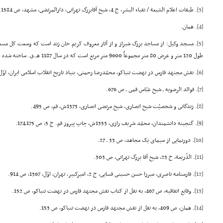
[3]
. طبقات اعلام الشیعة / نقباء البشر، ج 4، شیخ آقابزرگ تهرانى، دارالمرتضى، مشهد، ص 1584.
[4]
. همان.
[5]
طول 120 متر و عرض 80 متر مجموعاً 9600 متر مربع است که در سال 1187 هـ.ق. ساخته شده است.
[6]
. نقش مجتهد فارس در نهضت تنباکو، محمّدرضا رحمتى، بنیاد تاریخ انقلاب اسلامى ایران، اوّل، ق
[7]
. فوائد الرضویه ـ شیخ عبّاس قمى ـ ص 676.
[8]
. زندگانى و شخصیّت شیخ انصارى، شیخ مرتضى انصارى، 1373ش، قم، ص 495.
[9]
. گنجینه دانشمندان، محمّد شریف رازى، 1353ش، چاپ پیروز قم. ج 5، ص 175ـ174.
[10]
. دورنمایى از سیماى یک مجاهد، ص 33 ـ 27.
[11]
. الذّریعة، ج 23، شیخ آقا بزرگ تهرانى، ص 303.
[12]
. فارسنامه ناصرى، میرزا حسن حسینى فسایى، ج 2، امیرکبیر، تهران، اوّل، 1367، ص 914.
[13]
. وقایع اتفاقیه، ص 467، به نقل از کتاب نقش مجتهد فارس در نهضت تنباکو، ص 152.
[14]
. همان، ص 409، به نقل از نقش مجتهد فارس در نهضت تنباکو، ص 153.