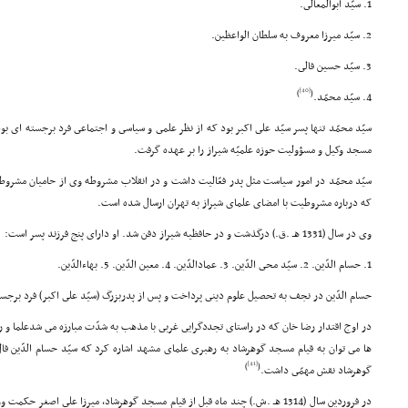
1. سیّد ابوالمعالى.
2. سیّد میرزا معروف به سلطان الواعظین.
3. سیّد حسین فالى.
[40]
)
(
4. سیّد محمّد.
سیّد محمّد تنها پسر سیّد على اکبر بود که از نظر علمى و سیاسى و اجتماعى فرد برجسته اى 
مسجد وکیل و مسؤولیت حوزه علمیّه شیراز را بر عهده گرفت.
سیّد محمّد در امور سیاست مثل پدر فعّالیت داشت و در انقلاب مشروطه وى از حامیان مشروطی
که درباره مشروطیت با امضاى علماى شیراز به تهران ارسال شده است.
وى در سال (1331 هـ .ق.) درگذشت و در حافظیه شیراز دفن شد. او داراى پنج فرزند پسر است:
1. حسام الدّین. 2. سیّد محى الدّین. 3. عمادالدّین. 4. معین الدّین. 5. بهاءالدّین.
حسام الدّین در نجف به تحصیل علوم دینى پرداخت و پس از پدربزرگ (سیّد على اکبر) فرد برجس
در اوج اقتدار رضا خان که در راستاى تجددگرایى غربى با مذهب به شدّت مبارزه مى شدعلما و روح
ها مى توان به قیام مسجد گوهرشاد به رهبرى علماى مشهد اشاره کرد که سیّد حسام الدّین
[41]
)
(
گوهرشاد نقش مهمّى داشت.
در فروردین سال (1314 هـ .ش.) چند ماه قبل از قیام مسجد گوهرشاد، میرزا على اصغر 