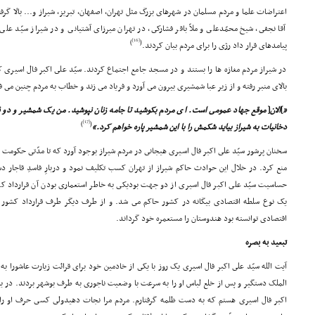
اعتراضات علما و مردم مسلمان در شهرهاى بزرگ مثل تهران، اصفهان، تبریز، شیراز و... بالا گرفت
آقا نجفى، شیخ محمّدعلى و ملاّ باقر فشارکى، در تهران میرزاى آشتیانى و در شیراز سیّد على
[16]
)
(
پیامدهاى قرار داد رژى را براى مردم بیان کردند.
در شیراز مردم مغازه ها را بستند و در مسجد جامع اجتماع کردند. سیّد على اکبر فال اسیرى 
بالاى منبر رفته و از زیر عبا شمشیرى بیرون مى آورد و فریاد مى زند و خطاب به مردم چنین مى ف
«
]
الان
[
موقع جهاد عمومى است. اى مردم بکوشید تا جامه زنان نپوشید. من یک شمشیر و دو قط
[17]
)
(
دخانیات به شیراز بیاید شکمش را با این شمشیر پاره خواهم کرد.»
سخنان پرشور سیّد على اکبر فال اسیرى هیجانى در مردم شیراز بوجود آورد که تا مدّتى حکومت شی
منع کرد. در خلال این حوادث حاکم شیراز از تهران کسب تکلیف نمود و دربارِ فاسدِ قاجار دستو
حساسیت سیّد على اکبر فال اسیرى از دو جهت بودیکى به خاطر استعمارى بودن آن قرارداد که 
یک نوع سلطه اقتصادى بیگانه در کشور حاکم مى شد. و از طرف دیگر طرف قرارداد کشور ان
اقتصادى توانسته بود هندوستان را مستعمره خود گرداند.
تبعید به بصره
آیت الله سیّد على اکبر فال اسیرى یک روز با یکى از خادمین خود براى قرائت زیارت عاشورا به 
الملک دستگیر و پس از خلع لباس او را به سرعت با وضعیت ناجورى به طرف بوشهر بردند. در بی
اکبر فال اسیرى هستم که به دست ظلمه گرفتارم. مردم مرا نجات دهیدولى کسى حرف او را 