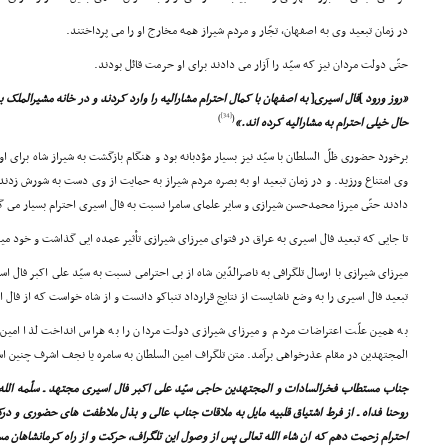
در زمان تبعید وى به اصفهان، تجّار و مردم شیراز همه مخارج او را مى پرداختند.
حتّى دولت مردان نیز که سیّد را آزار مى دادند براى او حرمت قائل بودند.
«روز ورود
]
فال اسیرى
[
به اصفهان با کمال احترام مشارالیه را وارد کردند و در خانه مشیرالملک ب
[34]
)
(
حال خیلى احترام به مشارالیه کرده اند.»
برخورد حضورى ظلّ السلطان با سیّد نیز بسیار مؤدبانه بود و هنگام بازگشت به شیراز شاه براى او
وى امتناع ورزید. و در زمان تبعید او به بصره مردم شیراز به حمایت از وى دست به شورش زدند 
دادند حتّى میرزا محمدحسن شیرازى و سایر علماى سامرا نسبت به فال اسیرى احترام بسیار مى گ
تا جایى که تبعید فال اسیرى به عراق در فتواى میرزاى شیرازى تأثیر عمده ایى گذاشت و خود می
میرزاى شیرازى با ارسال تلگرافى به ناصرالدّین شاه از بى احترامى نسبت به سیّد على اکبر فال 
تبعید فال اسیرى را به وضع ناشایست از نتایج قرارداد تنباکو دانست و از شاه خواست که از فال
به همین علّت اعتراضات مردم و میرزاى شیرازى دولت مردان را به هراس انداخت لذا امین 
المجتهدین در مقام عذرخواهى برآمد. متن تلگراف امین السلطان به سامره یا نجف اشرف چنین ا
جناب مستطاب فخرالسادات و المجتهدین حاجى سیّد على اکبر فال اسیرى مجتهد ـ سلّمه الله ت
روحنا فداه ـ از فرط اشتیاق قلبیه مایل به ملاقات جناب عالى و بذل ملاطفت هاى حضورى و د
احترام زحمت دهم که ان شاء الله تعالى پس از وصول این تلگراف، حرکت و از راه کرمانشاهان مست