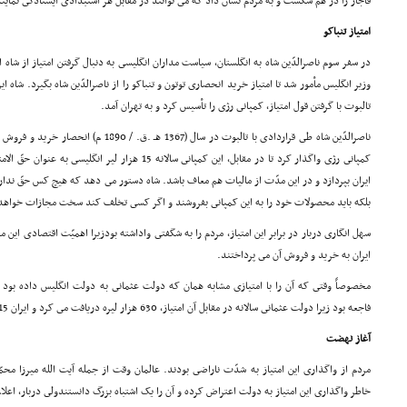
قاجار را در هم شکست و به مردم نشان داد که مى توانند در مقابل هر استبدادى ایستادگى نمایند
امتیاز تنباکو
در سفر سوم ناصرالدّین شاه به انگلستان، سیاست مداران انگلیسى به دنبال گرفتن امتیاز از شاه 
وزیر انگلیس مأمور شد تا امتیاز خرید انحصارى توتون و تنباکو را از ناصرالدّین شاه بگیرد. شاه 
تالبوت با گرفتن قول امتیاز، کمپانى رژى را تأسیس کرد و به تهران آمد.
کمپانى رژى واگذار کرد تا در مقابل، این کمپانى سالانه 15 هز
ایران بپردازد و در این مدّت از مالیات هم معاف باشد. شاه دستور مى دهد که هیچ کس حقّ ندارد 
بلکه باید محصولات خود را به این کمپانى بفروشند و اگر کسى تخلف کند سخت مجازات خواهد
سهل انگارى دربار در برابر این امتیاز، مردم را به شگفتى واداشته بودزیرا اهمیّت اقتصادى این
ایران به خرید و فروش آن مى پرداختند.
مخصوصاً وقتى که آن را با امتیازى مشابه همان که دولت عثمانى به دولت انگلیس داده بود مق
فاجعه بود زیرا دولت عثمانى سالانه در مقابل آن امتیاز، 630 هزار لیره دریافت مى کرد و ایران 15 هزار لیره.
آغاز نهضت
مردم از واگذارى این امتیاز به شدّت ناراضى بودند. عالمان وقت از جمله آیت الله میرزا م
خاطر واگذارى این امتیاز به دولت اعتراض کرده و آن را یک اشتباه بزرگ دانستندولى دربار، اعلا