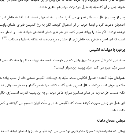
شوید. پس از آن که سیّد به منزل خود رفت مردم هم متفرق شدند.
پس از چند روز ظلّ السلطان تصمیم مى گیرد سیّد را به اصفهان تبعید کند لذا به خاطر این ک
اصفهان دعوت کرد و ابتدا خوب از او استقبال کردند. لکن به رخ کشیدن فتواى علماى وابسته 
نوشته بودند: اگر سیّد را روانه شیراز کنید باز هم شهر دچار اغتشاش خواهد شد ـ و اجبار محر
[30]
)
(
است که این احترام ظاهرى به خاطر ترس از ایشان و مردم بوده، نه علاقه به علما و سادات.
برخورد با دیپلمات انگلیسى
سیّد على اکبر فال اسیرى یک روز وقتى که مى خواست به مسجد برود یک نفر را دید که لباس فر
مسیر سیّد عبور مى کند. سیّد پرسید این سوار کیست؟
همراهان سیّد گفتند: قنسول انگلیس است. سیّد به دیپلمات انگلیس دستور داد از اسب پیاده ش
سلام و عرض ادب برداشت. فال اسیرى به او گفت کلاهت را به سر بگذار و به هر مسلمانى که 
ذمّه هستند حقّ ندارند در معابر مسلمین سواره ظاهر شوند. و به این وسیله قدرت استعمارى انگ
این عمل در زمانى صورت گرفته است که انگلیسى ها براى ملّت ایران تصمیم مى گرفتند و کسى
داشته باشد.
مجلس امتحان شاهانه
زمانى که شاهزاده فرهاد میرزا حاکم فارس بود سعى مى کرد علماى شیراز را امتحان نماید تا بلکه