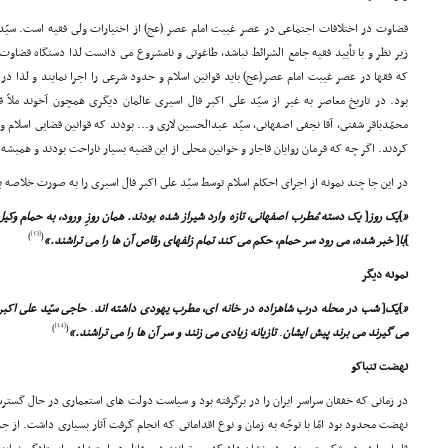
قضاوت در اختلافات اجتماعى در عصر غیبت امام عصر (عج) از اختیارات ولى فقیه است. سیّ
زیر نظر و با تأیید فقیه جامع الشرائط نباشد، طاغوتى و نامشروع مى دانست لذا دستگاه قضاو
که فقها در عصر غیبت امام عصر(عج) باید قوانین اسلام و حدود شرعى را اجرا نمایند و لذا در
بود. در تاریخ معاصر به غیر از سیّد على اکبر فال اسیرى عالمان دیگرى همچون آخوند ملاّ ق
محمّدباقر شفتى، آقا نجفى اصفهانى، سیّد عبدالحسین لارى و... بودند که قوانین قضایى اسلام 
کردند. اگر چه که فرمان روایان قاجار و خوانین محلى از این قضیه بسیار ناراحت بودند و همیش
در این جا چند نمونه از اجراى احکام اسلام توسط سیّد على اکبر فال اسیرى را به صورت خلاصه ب
«
]
یک روز
[
یک دسته مُطرب اصفهانى، تازه وارد شیراز شده بودند. همان روزِ ورود، به حمام وکی
[13]
)
(
]
با
[
خبر شده، مى رود سر حمام، حکم مى کند تمام زلفهاى رقاص آن ها را مى تراشند.»
نمونه دیگر
«
]
یک
[
شب در محله درب شاهزاده در خانه اى، مطرب یهودى داشته اند
.
حاجى سیّد على اکبر 
[14]
)
(
مى گیرند مى برند پیش ایشان
.
تازیانه زیادى مى زنند و سر آن ها را مى تراشند.»
نهضت تنباکو
در زمانى که خفقان سراسر ایران را در برگرفته بود و سیاست دولت هاى استعمارى در حال گستر
نهضت محدود بود امّا با توجّه به زمان و نوع اقداماتى که انجام گرفت آثار بسیارى داشت. از 