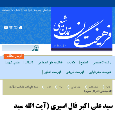
صفحه اصلی
پیوندها
درباره ما
ارتباط با ما
جستجو
ارسال مطلب
رشته تخصصی
نصایح
حکایات
فعالیت های اجتماعی
تالیفات
علمای شهید
فهرست جغرافیایی
فهرست تاریخی
فهرست الفبایی
خانه
موضوعات
جغرافیایی
ایران
فارس
سید علی اکبر فال اسیری (آیت
الله سید علی اکبر فال اسیری)
سید علی اکبر فال اسیری (آیت الله سید