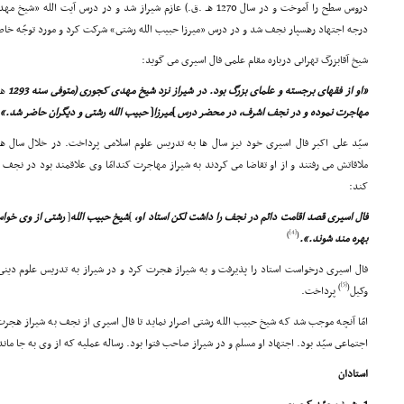
دروس سطح را آموخت و در سال 1270 هـ .ق.) عازم شیراز شد و در درس 
درجه اجتهاد رهسپار نجف شد و در درس «میرزا حبیب الله رشتى» شرکت کرد و مورد توجّه خاص
شیخ آقابزرگ تهرانى درباره مقام علمى فال اسیرى مى گوید:
«او از فقهاى برجسته و علماى بزرگ بود. در شیراز نزد شیخ مهدى کجورى (متوفى سنه 1293
هـ
مهاجرت نموده و در نجف اشرف، در محضر درس
]
میرزا
[
حبیب الله رشتى و دیگران حاضر شد.».
سیّد على اکبر فال اسیرى خود نیز سال ها به تدریس علوم اسلامى پرداخت. در خلال سال ه
ملاقاتش مى رفتند و از او تقاضا مى کردند به شیراز مهاجرت کندامّا وى علاقمند بود در نجف ب
کند:
فال اسیرى قصد اقامت دائم در نجف را داشت لکن استاد او،
]
شیخ حبیب الله
[
رشتى از وى خواست
[4]
)
(
بهره مند شوند.».
فال اسیرى درخواست استاد را پذیرفت و به شیراز هجرت کرد و در شیراز به تدریس علوم دین
[5]
)
(
وکیل
پرداخت.
امّا آنچه موجب شد که شیخ حبیب الله رشتى اصرار نماید تا فال اسیرى از نجف به شیراز هجر
اجتماعى سیّد بود. اجتهاد او مسلم و در شیراز صاحب فتوا بود. رساله عملیه که از وى به جا مان
استادان