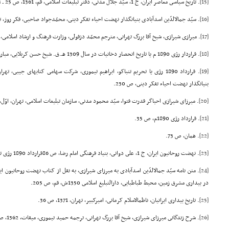
[15]
. تاریخ سیاسى معاصر ایران، ج 1، سیّد جلال مدنى، دفتر تبلیغات اسلامى، قم، 1361، ص 25 ـ 23.
[16]
. سیّد جمالالدّین اسدآبادى بنیانگذار نهضت احیاء تفکر دینى، محمّدجواد صاحبى، فکر روز، تهران، اوّل 5
[17]
. میرازى شیرازى، شیخ آقا بزرگ تهرانى، مترجم محمّد دزفولى، وزارت فرهنگ و ارشاد اسلامى، تهران، 1365،
[18]
. قراردار رژى 1890 م یا تاریخ انحصار دخانیات در سال 1309 هـ.ق. شیخ حسن کربلایى، مبارزان، تهران دوم 1361، ص 32.
[19]
بنیانگذار نهضت احیاء تفکر دینى، ص 230.
[20]
. میرزاى شیرازى احیاگر قدرت فتوا، سیّد محمود مدنى، سازمان تبلیغات اسلامى، تهران، اوّل، 1371.
[21]
. قرارداد رژى 1890م، ص 35.
[22]
. همان، ص 73.
[23]
. نهضت روحانیون ایران، ج 1، على دوانى، بنیاد فرهنگى امام رضا، ص 86قرارداد 1890 رژى تحریم تنباکو، ابراهیم تیمورى، ص 58.
[24]
در بیدارى مشرق زمین، محیط طباطبایى، دارالتبلیغ اسلامى 1350ش، قم، ص 205.
[25]
. تاریخ بیدارى ایرانیان، ناظمالاسلام کرمانى، امیرکبیر، تهران، 1371، ص 36.
[26]
. شرح زندگانى میرزاى شیرازى، شیخ آقا بزرگ تهرانى، ترجمه حمید تیمورى، میقات، 1362، ص 35 و 34.