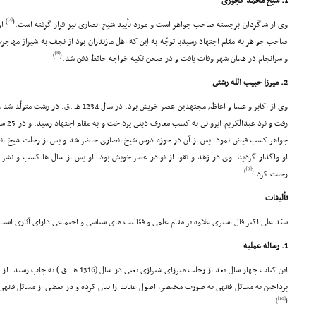
1. شیخ محمّد کجورى
[7]
)
(
وى از شاگردان برجسته صاحب جواهر است و مورد تأیید شیخ انصارى نیز قرار گرفته است.
او
صاحب جواهر به مقام اجتهاد رسیدبا توجّه به این که اهل مازندران بود از نجف به شیراز مهاجر
[8]
)
(
و سرانجام در همان شهر وفات یافت و در صحن تکیه خواجه حافظ دفن شد.
2. میرزا حبیب الله رشتى
رفت و ن
جواهر کسب فیض نمود. پس از آن در حوزه درس شیخ انصارى حاضر شد و پس از رحلت شیخ انصا
[9]
)
(
رحلت کرد.
تألیفات
سیّد على اکبر فال اسیرى علاوه بر مقام علمى و فعّالیت هاى سیاسى و اجتماعى داراى آثارى است
1. رساله عملیه
این کتاب چهار سال بعد از رحلت میرزاى شیرازى یعن
پرداختن به مسائل فقهى به صورت مختصر، اصول عقاید را بیان کرده و در بعضى از مسائل فقهى 
[10]
)
(