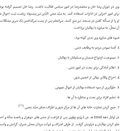
وى در دوران رضا خان و محمّدرضا در امور سیاسى فعّالیت داشت. رضا خان تصمیم گرفته بود 
براى امور اجرایى در ادارات استفاده کند. به سیّد محى الدّین نیز پیشنهاد ریاست ثبت احوال
او را از مسأله گفتن در مسجد نیز منع کنند. سرانجام پس از پشت سرگذاشتن یک سرى مشکلات به
آن محلّ، به مبارزه با بهائیان پرداخت.
شیوه هاى مبارزه وى بدین گونه بود:
1. آشنا نمودن مردم به وظایف دینى.
2. ممنوعیت ازدواج شیعیان و مسلمانان با بهائیان.
3. اعلام آمادگى براى بحث در امور دینى.
4. اخراج وکلاى بهائى از انجمن شهر.
5. جلوگیرى از سوء استفاده بهائیان از اموال عمومى.
6. تعلیم افراد براى بحث و مناظره با آن ها.
[46]
)
(
7. جمع کردن تجارت خانه هاى آن ها از مرکز شهر و اطراف مدفن سیّد یحیى.
در اوایل دهه (1350 هـ .ش.) رژیم پهلوى پس از فراغت از جشن هاى دوهزار و پانصد سال
علم کردن بهائیان و دراویش گرفت. از طرفى اشراف و دولت مردان محلى شیراز، گرایش و واب