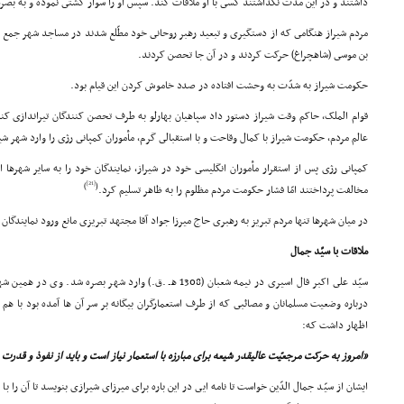
داشتند و در این مدّت نگذاشتند کسى با او ملاقات کند. سپس او را سوار کشتى نموده و به بصره
مردم شیراز هنگامى که از دستگیرى و تبعید رهبر روحانى خود مطّلع شدند در مساجد شهر 
بن موسى (شاهچراغ) حرکت کردند و در آن جا تحصن کردند.
حکومت شیراز به شدّت به وحشت افتاده در صدد خاموش کردن این قیام بود.
قوام الملک، حاکم وقت شیراز دستور داد سپاهیان بهارلو به طرف تحصن کنندگان تیراندازى ک
عالم مردم، حکومت شیراز با کمال وقاحت و با استقبالى گرم، مأموران کمپانى رژى را وارد شهر شی
کمپانى رژى پس از استقرار مأموران انگلیسى خود در شیراز، نمایندگان خود را به سایر شهرها 
[21]
)
(
مخالفت پرداختند امّا فشار حکومت مردم مظلوم را به ظاهر تسلیم کرد.
در میان شهرها تنها مردم تبریز به رهبرى حاج میرزا جواد آقا مجتهد تبریزى مانع ورود نمایندگان
ملاقات با سیّد جمال
سیّد على اکبر فال اسیرى در نیمه شعبان (1308 هـ .ق.) وارد شهر بص
درباره وضعیت مسلمانان و مصائبى که از طرف استعمارگران بیگانه بر سر آن ها آمده بود با 
اظهار داشت که:
«امروز به حرکت مرجعیّت عالیقدر شیعه براى مبارزه با استعمار نیاز است و باید از نفوذ و قدرت 
ایشان از سیّد جمال الدّین خواست تا نامه ایى در این باره براى میرزاى شیرازى بنویسد تا آن را ب