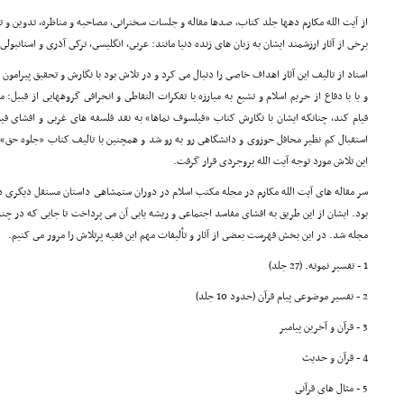
از آیت الله مکارم دهها جلد کتاب، صدها مقاله و جلسات سخنرانى، مصاحبه و مناظره، تدوین و
برخى از آثار ارزشمند ایشان به زبان هاى زنده دنیا مانند: عربى، انگلیسى، ترکى آذرى و استانب
استاد از تالیف این آثار اهداف خاصى را دنبال مى کرد و در تلاش بود با نگارش و تحقیق پیرامون
و یا با دفاع از حریم اسلام و تشیع به مبارزه با تفکرات التقاطى و انحرافى گروههایى از قبی
قیام کند، چنانکه ایشان با نگارش کتاب «فیلسوف نماها» به نقد فلسفه هاى غربى و افشاى فی
استقبال کم نظیر محافل حوزوى و دانشگاهى رو به رو شد و همچنین با تالیف کتاب «جلوه حق»
این تلاش مورد توجه آیت الله بروجردى قرار گرفت.
سر مقاله هاى آیت الله مکارم در مجله مکتب اسلام در دوران ستمشاهى داستان مستقل دیگرى دا
بود. ایشان از این طریق به افشاى مفاسد اجتماعى و ریشه یابى آن مى پرداخت تا جایى که در چن
مجله شد. در این بخش فهرست بعضى از آثار و تألیفات مهم این فقیه پرتلاش را مرور مى کنیم.
1 - تفسیر نمونه. (27 جلد)
2 - تفسیر موضوعى پیام قرآن (حدود 10 جلد)
3 - قرآن و آخرین پیامبر
4 - قرآن و حدیث
5 - مثال هاى قرآنى