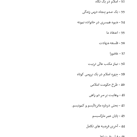
32 - اسلام در یک نگاه
33 - یک صدو پنجاه درس زندگى
34 - شیوه همسرى در خانواده نمونه
35 - اعتقاد ما
36 - فلسفه شهادت
37 - عاشورا
38 - نماز مکتب عالى تربیت
39 - چهره اسلام در یک بررسى کوتاه
40 - طرح حکومت اسلامى
41 - وهابیت بر سر دو راهى
42 - بحثى درباره ماتریالیسم و کمونیسم.
43 - پایان عمر مارکسیسم
44 - آخرین فرضیه هاى تکامل
45 - فیلسوف نماها