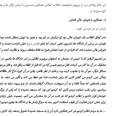
این عالم پرتلاش پس از پیروزى شکوهمند انقلاب اسلامى همکارى مستمرى با بعضى ارگان ها و نها
آنها عبارتند از:
1 - همکارى با شوراى عالى قضایى
ایشان در این باره مى گوید:
«در اوایل انقلاب یک شوراى عالى بود (و مرکزش در قم بود و هنوز به تهران منتقل نشده بود)
نفوذى در برخى از دادگاه ها، تندروى هایى کردند که امام
(قدس سره)
خیلى ناراحت شدند و ان
شوراى عالى صحبت شد که افرادى از خود اعضاى شورا به نقاط مختلف بروند و نظارت کنند و کن
من تصمیم گرفتم که با جمعى از دوستان به اصفهان برویم و نظارتى بر امر دادگاه ها بکنیم. د
مشکوک در آن جا کار مى کردند، قتل مرحوم شمس آبادى که قبل از انقلاب واقع شد و قتل مرحو
مسائل دیگر، جو آن جا را ملتهب کرده بود و شاید از نظر ظاهر، رفتن در آن کوره داغ کار عاقلا
زندگى نمى کردم، مى گفتم کارى که براى خداست خدا هم حفظ مى کند و تأثیر مى دهد. ما 
همان باندهایى که بعداً افشا و به آن سرنوشت دردناک گرفتار شدند، از بدو ورود، سایه به س
برداریم. براى جلب حمایت مردم کارى که کردیم این بود که مسجد «سید» را که یکى از بزرگ
خودمان قرار دادیم و اعلام کردیم که هر شب در آن جا سخنرانى مى کنم. جمعیت خیلى زیادى 
براى خنثى کردن فعالیت آن طیف استفاده کنیم. بعد به سراغ زندان ها و دادگاه ها رفتیم دیدی
... ما به مردم اعلام کردیم هر کس شکایتى دارد آن را به مسجد «سید» تحویل بدهد، یک کارتن 