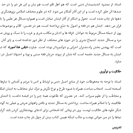
استاد از معدود اندیشمندان دینى است که هم اهل قلم است، هم بیان و این هر دو را در حد ا
صدها اثر خلق کرده است و از این آثار آشکار مى شود که در علوم مختلف اسلامى پژوهشگرى 
دهها بار چاپ شده است. تحول و ابتکار از آثار ایشان نمایان است و همواره مسائل هر علمى را ب
قرار مى دهد. ایشان هم در فقه و اصول به تتبّع پرداخته است، هم در تفسیر، کلام و موضوعات
روز از جمله مسائل مربوط به جوانان. فرقه ها و ادیان و مکاتب شرق و غرب را با سبک و روش 
مره و مسائل جدید اجتماع بشرى را در حوزه هاى مختلف از نظر دور نداشته است و پاى آنان 
است که روشنى بخش راه مدیران اجرایى و دولتمردان بوده است. عبارت
«بقى هنا امور»
که در 
ایشان به مسائل جدید جامعه است که نشان از پیوند جریان فقه سنتى و پویا و اجتهاد اصیل در ف
سازد.
خلاقیت و نوآورى
استاد با توجه به محفوظات خود از منابع اصیل دینى و ارتباط و انس با مردم و آشنایى با نیازها
آمیخته است. انتخاب مباحث همراه با شیوه طرح و نوع نگرش و درک نیاز مخاطب به ایشان امکان
و مخاطب را از علوم سیراب کند. در عصرى که طاغوت همه چیز را در قبضه داشت، با انتشار م
علاقمند را با اسلام همراه ساخت. پرداختن به مسائل جدید و یافتن راههاى شرعى و عملى به گونه
دیگر جلوه هاى خلاقیت اوست. وى در زمانى که اشخاص براى ادعاى روشنفکرى کردن باید گرای
نماها را در سن جوانى نوشت و جالب اینکه همین کتاب بیش از چهل بار چاپ شده است.
تدریس