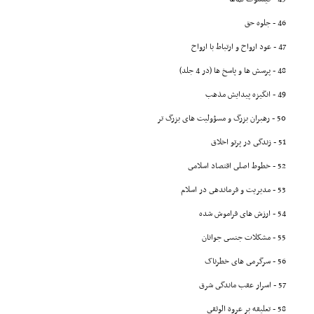
46 - جلوه حق
47 - عود ارواح و ارتباط با ارواح
48 - پرسش ها و پاسخ ها (در 4 جلد)
49 - انگیزه پیدایش مذهب
50 - رهبران بزرگ و مسؤولیت هاى بزرگ تر
51 - زندگى در پرتو اخلاق
52 - خطوط اصلى اقتصاد اسلامى
53 - مدیریت و فرماندهى در اسلام
54 - ارزش هاى فراموش شده
55 - مشکلات جنسى جوانان
56 - سرگرمى هاى خطرناک
57 - اسرار عقب ماندگى شرق
58 - تعلیقه بر عروة الوثقى