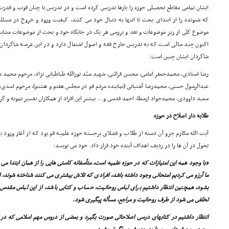
ایشان تمامى مقاطع تحصیلى حوزه را بارها تدریس کرده است و در تدریس با چنان قوت و قدرت 
که شنونده را از ابتداى بحث تا انتها به دنبال خود مى کشد، کیفیت ورود و خروج در مس
موضوع کلى از ریز موضوعات و نقد و بررسى هر یک در جایگاه خود و بحث از موضوعات مشابه
اکنون چند سالى است که به تدریس خارج فقه و اصول اشتغال دارد و در این عرصه شاگردان 
شاگردان ایشان چنین است:
رضا استادى، محمدجعفر امامى، محسن قرائتى، شهید سیّد نورالله طباطبایى نژاد، مرحوم محمد 
عبدالرسول حسنى، محمدرضا آشتیانى (نماینده مردم قم در مجلس هفتم و هشتم)، مرحوم اسدى، س
سعید داوودى، محمدجواد ارسطا، احمد قدسى و... بیشتر این افراد از همکاران تفسیر نمونه و گروه
طلایه دار اصلاح در حوزه
آیت الله مکارم جزو آن دسته از طلاب و فضلاى برجسته حوزه علمیه قم بود که از آغاز ورود 
تحول در آن ها را در ردیف اهداف آینده خود قرار داد. خود مى نویسد:
«با وجود همه این امتیازات که در حوزه علمیه است، متأسفانه کاستى هایى را از همان ابتدا مى 
ما آرزو مى کردیم امتحانى وجود داشته باشد، افرادى که تلاش بیشترى مى کنند شناخته شوند، ان
بشود، همچنین انتظار داشتیم براى لباس روحانیت، حساب و کتابى باشد، از این لباس مقدس 
تخلفى مى شود از طرف روحانیت و مراجع، مسأله پیگیرى شود.
انتظار داشتیم در کتابهاى درسى اصلاحاتى صورت بگیرد و بعضى از دروس مهم اسلامى که در ح