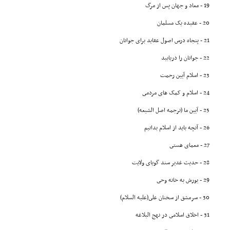
19 - معاد و جهان پس از مرگ
20 - عقیده یک مسلمان
21 - پنجاه درس اصول عقاید براى جوانان
22 - جوانان را دریابید
23 - اسلام آیین رحمت
24 - اسلام و کمک هاى مردمى
25 - آیین ما (ترجمه اصل الشیعه)
26 - آنچه باید از اسلام بدانیم
27 - معماى هستى
28 - حدیث غدیر سند گویاى ولایت
29 - یورش به خانه وحى
30 - سرمشق از سخنان على(علیه السلام)
31 - اخلاق اسلامى در نهج البلاغه