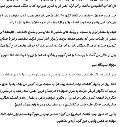
اى که آب آشامیدنى نداشت و آب لوله کشى آن به قدرى شور بود که به هنگام شست شوى صورت
«... مردم چاه بهار - مانند سایر نقاط کشور - از نظر مذهبى نیز محرومیت شدید دارند، و باید اعت
پاى خود نمى رفتم و چه خوب شد که رفتم و از نزدیک دیدم و مسئولیت ها را درک کردم.
البته به مقدار توان به مسجد و برنامه هاى مذهبى تا حدى سر و سامان داده شد، کتابخانه ا
بعضى از جلسات دینى که داشتم هشتاد درصد برادران اهل تسنن شرکت داشتند، و نیز با علماى
کردیم و بسیارى از مسائل مملکتى نیز در این میان روشن مى شد که در این مختصر شرح آنها مم
یکى از اهالى مى گفت ما باید خدا را شکر گوییم و به آنها که شما را این جا فرستادند دعا کنیم و ال
مهاباد تبعیدگاه دوم
ساواک بنا به دلایل نامعلومى محل تبعید ایشان را تغییر داد و پس از مدتى او را به شهر مهاباد منت
«50 روز در چابهار گذشت، اواخر اسفند بود، هوا به سرعت رو به گرمى مى رفت، بدنها عرق سو
بودیم که ناگهان فرمان حرکت به سوى «مهاباد» در شمال غربى کشور، صادر شد، با دو مأمو
دیگرى با اسلحه کمرى، یکى حرف زن، و دیگرى تیرانداز ماهر، با مقدار زیادى فشنگ اضافى، 
مدتى قریب به یک هفته پشت سرگذاشتیم، و در میان برف و سرما وارد مهاباد شدیم!
با این که قانون تبعید (اقامت اجبارى) مى گوید: شخص تبعیدى هیچ گونه محدودیتى نباید داشته ب
مهاباد به عکس چابهار، هیچ گونه آزادى نداشتیم.