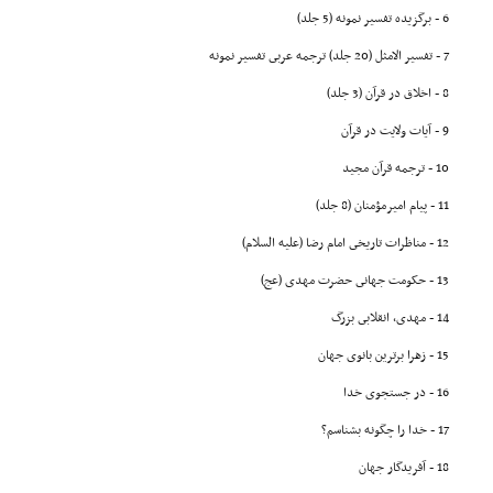
6 - برگزیده تفسیر نمونه (5 جلد)
7 - تفسیر الامثل (20 جلد) ترجمه عربى تفسیر نمونه
8 - اخلاق در قرآن (3 جلد)
9 - آیات ولایت در قرآن
10 - ترجمه قرآن مجید
11 - پیام امیرمؤمنان (8 جلد)
12 - مناظرات تاریخى امام رضا (علیه السلام)
13 - حکومت جهانى حضرت مهدى (عج)
14 - مهدى، انقلابى بزرگ
15 - زهرا برترین بانوى جهان
16 - در جستجوى خدا
17 - خدا را چگونه بشناسم؟
18 - آفریدگار جهان