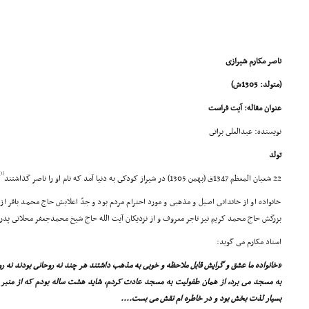
ناصر مکارم شیرازى
(متولد: 1305ش)
عنوان مقاله: آیت فراست
نویسنده: عبدالعلى براتى
تولد
[1]
22 شعبان المعظم 1347ق (بهمن 1305) در شیراز کودکى به دنیا آمد که نام او را ناصر گذاشتند
خانواده او از خاندانى اصیل و مذهبى و مورد احترام مردم بود و جدّ اعلایش حاج محمد باقر از
بزرگش حاج محمد کریم نیز تاجر معروف و از نزدیکان آیت الله حاج شیخ محمدجعفر محلاتى پدر م
استاد مکارم مى گوید:
«خانواده ما عشق و گرایش قابل ملاحظه و خوبى به مذهب داشتند هر چند نه روحانى بودند نه روح
به مسجد مى برد، از همان طفولیت به مسجد عادت کردم، شاید هشت ساله بودم که از منبر و
بسیار لذت بخش بود و در خاطره ام نقش مى بست....