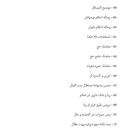
59 - توضیح المسائل
60 - رساله احکام نوجوانان
61 - رساله احکام بانوان
62 - استفتاءات (3 جلد)
63 - مناسک حج
64 - مناسک جامع حج
65 - مناسک عمره مفرده
66 - تعزیر و گستره آن
67 - خمس پشتوانه استقلال بیت المال
68 - ربا و بانک دارى در اسلام
69 - بررسى طرق فرار از ربا
70 - رمى جمرات در گذشته و حال
71 - چند نکته مهم درباره رویت هلال