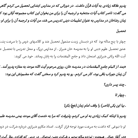
پدرم علاقه زیادى به آیات قرآن داشت. در دورانى که در مدارس ابتدایى تحصیل مى کردم گاهى 
مى گفت: ناصر کتاب آیات منتخبه و ترجمه آن را براى من بخوان این کتاب مجموعه آیاتى بود 
زمان رضاخان در مدارس به عنوان تعلیمات دینى تدریس مى شد، من آیات و ترجمه آن را براى او 
تحصیل
چهار یا پنج ساله بود که در دبستان زینت مشغول تحصیل شد و کلاسهاى درس را با سرعت پشت
عشق تحصیل علوم دینى او را به مدرسه خان شیراز ـ از مدارس بزرگ و محل تدریس یا تحصیل صدر
آیت الله ربّانى شیرازى امتحان داد و جامع المقدمات را به پایان رساند. خود مى گوید:
«بعد از اتمام جامع المقدمات در مدرسه خان، روزى مرحوم آیت الله موحد به مغازه پدرم آمد. ت
آن زمان جوراب بافى بود، کار مى کردم. رو به پدرم کرد و سخنى گفت که مضمونش این بود:
ـ چند پسر دارى؟
ـ چهار تا
ـ بیا این یکى (ناصر) را وقف امام زمان (عج) بکن!
پدرم با اینکه کمک زیادى به او مى کردم، پذیرفت که مرا به خدمت آقاى موحد یعنى مدرسه علمیه 
او با نبوغى که داشت به سرعت مورد توجه قرار گرفت. استاد مکارم شیرازى درباره شرکت در د
«در آغاز جوانى هیجده - نوزده ساله بودم و شرکت چنین نوجوانى در درس که افرادى مثل آیت ال