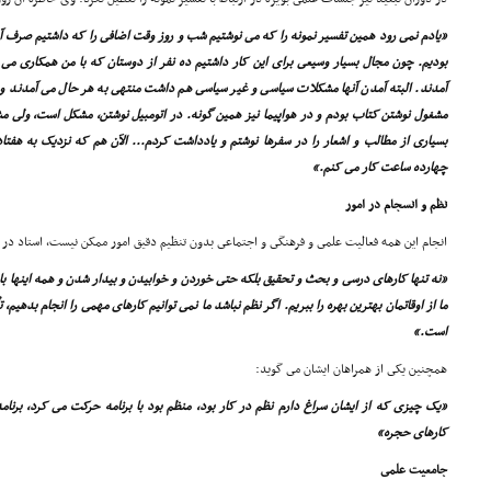
«یادم نمى رود همین تفسیر نمونه را که مى نوشتیم شب و روز وقت اضافى را که داشتیم صرف آن
بودیم. چون مجال بسیار وسیعى براى این کار داشتیم ده نفر از دوستان که با من همکارى مى ک
آمدند. البته آمدن آنها مشکلات سیاسى و غیر سیاسى هم داشت منتهى به هر حال مى آمدند و کا
مشغول نوشتن کتاب بودم و در هواپیما نیز همین گونه. در اتومبیل نوشتن، مشکل است، ولى 
بسیارى از مطالب و اشعار را در سفرها نوشتم و یادداشت کردم... الآن هم که نزدیک به هفت
چهارده ساعت کار مى کنم.»
نظم و انسجام در امور
انجام این همه فعالیت علمى و فرهنگى و اجتماعى بدون تنظیم دقیق امور ممکن نیست، استاد در ای
«نه تنها کارهاى درسى و بحث و تحقیق بلکه حتى خوردن و خوابیدن و بیدار شدن و همه اینها ب
ما از اوقاتمان بهترین بهره را ببریم. اگر نظم نباشد ما نمى توانیم کارهاى مهمى را انجام بدهیم
است.»
همچنین یکى از همراهان ایشان مى گوید:
«یک چیزى که از ایشان سراغ دارم نظم در کار بود، منظم بود با برنامه حرکت مى کرد، برنامه 
کارهاى حجره»
جامعیت علمى