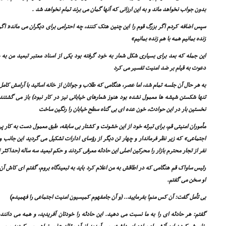
بدون جواب نخواهد ماند و به این ارزانى که آنها گمان مى برند تمام نخواهد شد .
سپس اضافه کردم اگر بزرگ قوم را این چنین هتک کنند، چه احترامى براى دیگران مى ماند« اگر ب
زنده بمانیم همه با هم زنده بمانیم»
این جمله که بعد براى بسیارى شکل شعار به خود گرفته بود یکى از اسناد معتبر تبعید من به چ
دعوت به قیام بر ضد امنیت تفسیر مى کرد
به هر حال آن جلسه تمام شد، اما عصر، هنگامى که طلاب و جوانان از خانه اساتید با آرامش کام
تنها شکستن شیشه ها معمول نشده بود هنوز شعارهاى خیابانى نیز در کار نبود) باز مى گشتند
نخستین بار در این حوادث، خون عده اى بى گناه سطح خیابان را رنگین ساخت
مأموران امنیتى قم، براى تبرئه خود از این خشونت و کشتار بى سابقه، طبق معمول دست به کار
اجتماعى» که زیر نظر فرماندار و چهار تن دیگر از رؤساى ادارات تشکیل مى گردید این جانب و
نفر از تجار محترم بازار را محرکین اصلى این حادثه معرفى کردند و حکم تبعید سه ساله (حداکثر 
رئیس ساواک قم هنگامى که در اطاقش به من اعلام کرد باید به تبعیدگاه بروم، گفتم اى کاش آن 
او سخن مى گفتم.
بى تأمل گفت: آن کس منم! بفرمایید.. (و آن جامفهوم کمیسیون امنیت اجتماعى را فهمیدم)
گفتم: هر حادثه اى را به ما نسبت مى دهید. این حادثه را خودتان آفریدید، و همه مى دانند