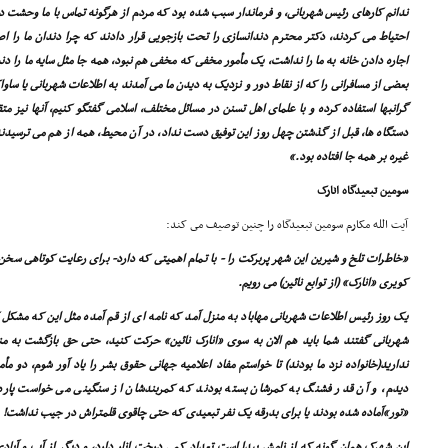
ندانم کارهاى رئیس شهربانى، و فرماندار سبب شده بود که مردم از هرگونه تماس با ما وحشت 
احتیاط مى کردند، دکتر محترم دندانسازى را تحت بازجویى قرار دادند که چرا دندان ما را 
اجاره دادن خانه به ما را نداشت، یک مأمور مخفى که مخفى هم نبود، همه جا مثل سایه ما را دن
بعضى از مسافرانى را که از نقاط دور و نزدیک به دیدن ما مى آمدند به اطلاعات شهربانى یا ساو
گرانبها استفاده کرده و با علماى اهل تسنن در مسائل مختلف، اسلامى گفتگو کنیم، آنها نیز متقا
دستگاه ها، قبل از گذشتن چهل روز این توفیق دست نداد، در آن محیط، همه از هم مى ترسیدن
غیره بر همه جا افتاده بود.»
سومین تبعیدگاه انارک
آیت الله مکارم سومین تبعیدگاه را چنین توصیف مى کند:
«خاطرات تلخ و شیرین این شهر پربرکت را - با تمام اهمیتى که دارد- براى رعایت کوتاهى سخن،
کویرى «انارک» (از توابع نائین) مى رویم.
یک روز رئیس اطلاعات شهربانى مهاباد به منزل آمد که نامه اى از قم آمده مثل این که مشکل کار 
شهربانى گفتند شما باید هم الان به سوى «انارک نائین» حرکت کنید، حتى حق بازگشت به م
ندارید(خانواده نزد ما بودند) تا خواستم مفاد اعلامیه جهانى حقوق بشر را یاد آور شوم، دو مأ
دیدم، و آن قدر فشنگ به کمرشان بسته بودند که کمربندشان از سنگینى مى خواست پاره
«تور»آماده شده بودند یا براى بدرقه یک نفر تبعیدى که حتى چاقوى قلمتراش در جیب نداشت!
این شهرک همان گونه که از نامش پیدا است تعداد کمى درخت انار دارد، و دیگر از آب و آبادى 