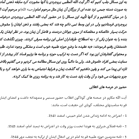
به این مسائل جلب کنیم که اگر آیت الله العظمى بروجردى با آنها مشورت کرد سابقه ذهنى آماده
به صورت دسته جمعى نزد عده اى از بزرگان آن زمان مثل مرحوم امام
(رحمه الله)
و مرحوم آیت ال
را در میان گذاشتیم و از آنها تأیید این مسائل را در حضور آیت الله العظمى بروجردى درخوا
بروجردى فرستادیم، ولى در این وسط نمى دانم چه شد که بعضى رفتند و ذهن ایشان را مشوش ک
حرکت بسیار خالصانه و مخلصانه از سوى جوانان دردمند و فاضل آن زمان بود، در نظر ایشان یک
بنده را به عنوان یکى از - به اصطلاح- طرفداران اصلى این برنامه معرفى کردند. چیزى نگذشت ک
خدمتشان رفتم، فرمودند: «به عقیده ما وضع حوزه علمیه خوب است و مشکلى وجود ندارد، طلبه
و محتواى گفتارشان این بود که اگر دست به ترکیب حوزه و برنامه ها بزنیم فساد کار بیشتر از ا
سعایت بعضى افراد خاموش شد. ولى ما دائماً روى این مسائل مطالعه مى کردیم و مى گفتیم بالاخ
تازه اى پیدا مى کند و یقین داشتیم که گذشت زمان و شرایط اجتماعى به ما یارى خواهد کرد و بال
جزو بدیهیات مى شود و آن وقت باید دست به کار شد و به برنامه ریزى ها کمک کرد».
حضور در عرصه هاى انقلابى
آیت الله مکارم در صحنه هاى گوناگون انقلاب حضور مستمر و متعهدانه داشت و امضاى ایشان د
قم به مناسبتهاى مختلف، گویاى این حقیقت است، مانند:
1 - اعتراض به ادامه زندانى شدن امام خمینى، اسفند 1342.
2 - نامه فضلاى شیرازى به هویدا نخست وزیر وقت در اعتراض به تبعید امام، اسفند 1343.
3 - نامه مدرسین حوزه علمیه قم به امام در پى انتقال ایشان از ترکیه به نجف، مهر 1344.