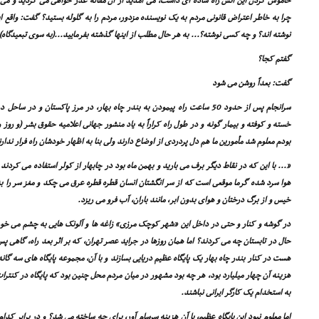
خاموش کردن این آتش راه ساده اى داشت، مى آمدید از آن مقاله عذر خواهى مى کردید و مى گ
چرا به خاطر اعتراض قانونى مردم به یک نویسنده مزدور، مردم را به گلوله بستید؟ گفت: واقع ا
نوشته اند؟ و چه کسى نوشته؟... به هر حال مطلب از اینها گذشته بفرمایید...(به سوى تبعیدگاه)
گفتم کجا؟
گفت: بعداً روشن مى شود
سرانجام پس از حدود 50 ساعت راه پیمودن به بندر چاه بهار، در مرز پاکستان و د
خسته و کوفته و بیمار گونه و در طول راه کراراً به یاد منشور جهانى اعلامیه حقوق بشر (و رو
بودم معلوم شد مأمورین ما هم دل پردردى از اوضاع دارند ولى بنا به اظهار خودشان راه فرار ندارن
«... با این که در نقاط دیگر برف مى بارید و بهمن ماه بود در چابهار از کولر استفاده مى کردن
هوا سرد شده گرما موقعى است که از سر انگشتان انسان قطره قطره عرق مى چکد و مغز سر را 
خیس و از برگ درختان و هواى بدون ابر، مانند باران، آب فرو مى ریزد.
در گوشه و کنار و حتى در داخل این «شهر کوچک مرزى» زاغه ها و آلونک هایى به چشم مى خورد 
حال در تابستان چه مى کردند؟ اما همان روزها در جراید عصر تهران، که بر اثر بعد راه، گاهى 
هست در کنار بندر چاه بهار یک پایگاه عظیم دریایى بسازند و با آن، مجموعه پایگاه هاى سه گا
هزینه آن چهار میلیارد بود، هر چه بود مشهور در میان مردم محل چنین بود که پایگاه در کنت
به استخدام یک کارگر ایرانى نباشند.
اما معلوم نبود این پایگاه عظیم، با آن هزینه سرسام آور، براى چه ساخته مى شد؟ و در برابر 