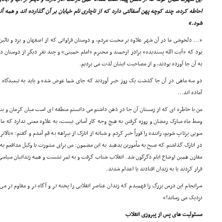
احاطه کرده، چند کوچه پهن آسفالتى دارد که از ناچارى نام خیابان بر آن گذارده اند و همه 
شود.»
«... دلخوشى ما در آن شهر علاوه بر محبت مردم، و دوستان فراوانى که از اصفهان و یزد و نائین 
بود که «آیت الله پسندیده» برادر ارجمند و محترم «امام خمینى» و چند نفر دیگر از دوستان در آن
به آن جا آورده بودند، و از مصاحبت ایشان لذت مى بردیم.
دو سه ماهى در آن جا گذشت یک روز خبر آوردند که جاى شما عوض شده و باید به تبعیدگاه 
آماده اند...
من با خاطره اى که از زمستان آن جا در ذهن داشتم مى دانستم منطقه اى است میان کرمان و بند
وسط ماه مبارک رمضان و روزه گرفتن به هیچ وجه کار آسانى نیست، به علاوه معنى ندارد که ما 
سویى پرتاپ شویم، راننده را فوراً خبر کردم و شبانه از انارک از بیراهه به قم آمدم و گفتم: «بالا
در انارک گذاشتم که صبح به مأمورین بدهید به این مضمون: من براى مشورت با وکیل مدافعم به ق
مقارن همین اوضاع ایام دگرگون شد. انقلاب شتاب گرفت و به ثمر نشست و همه زندانیان سیاسى 
فرار کردند یا به زندان افتادند یا اعدام شدند.
سرانجام این درس بزرگ را فهمیدم که زندان عناصر انقلابى را پخته تر و آگاه تر و مقاوم تر مى 
نزدیک مى رساند!»
مسئولیت هاى پس از پیروزى انقلاب