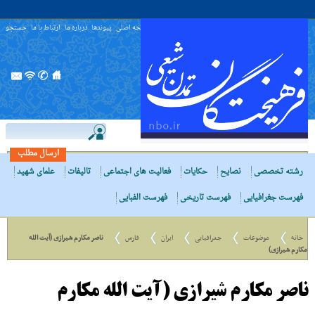
صفحه اصلی
پیوندها
درباره ما
ارتباط با ما
جستجو
ارسال مطلب
رشته تخصصی
نصایح
حکایات
فعالیت های اجتماعی
تالیفات
علمای شهید
فهرست جغرافیایی
فهرست تاریخی
فهرست الفبایی
خانه
موضوعات
جغرافیایی
ایران
فارس
ناصر مکارم شیرازی (آیت الله
مکارم شیرازی)
ناصر مکارم شیرازی (آیت الله مکارم