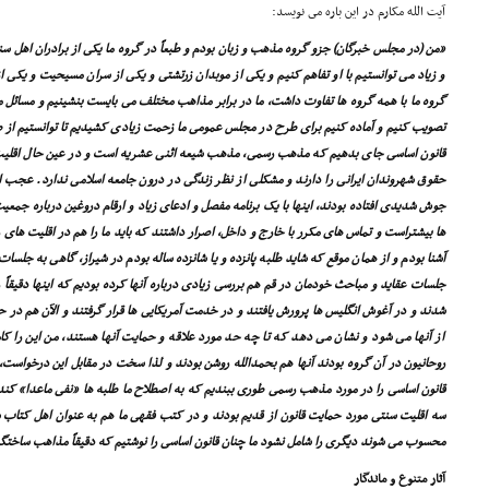
آیت الله مکارم در این باره مى نویسد:
«من (در مجلس خبرگان) جزو گروه مذهب و زبان بودم و طبعاً در گروه ما یکى از برادران اهل سن
و زیاد مى توانستیم با او تفاهم کنیم و یکى از موبدان زرتشتى و یکى از سران مسیحیت و یکى ا
گروه ما با همه گروه ها تفاوت داشت، ما در برابر مذاهب مختلف مى بایست بنشینیم و مسائل م
تصویب کنیم و آماده کنیم براى طرح در مجلس عمومى ما زحمت زیادى کشیدیم تا توانستیم از 
قانون اساسى جاى بدهیم که مذهب رسمى، مذهب شیعه اثنى عشریه است و در عین حال اقلی
حقوق شهروندان ایرانى را دارند و مشکلى از نظر زندگى در درون جامعه اسلامى ندارد. عجب ای
جوش شدیدى افتاده بودند، اینها با یک برنامه مفصل و ادعاى زیاد و ارقام دروغین درباره جمعی
ها بیشتراست و تماس هاى مکرر با خارج و داخل، اصرار داشتند که باید ما را هم در اقلیت هاى 
آشنا بودم و از همان موقع که شاید طلبه پانزده و یا شانزده ساله بودم در شیراز، گاهى به جلسات 
جلسات عقاید و مباحث خودمان در قم هم بررسى زیادى درباره آنها کرده بودیم که اینها دقیقاً ر
شدند و در آغوش انگلیس ها پرورش یافتند و در خدمت آمریکایى ها قرار گرفتند و الآن هم در 
از آنها مى شود و نشان مى دهد که تا چه حد مورد علاقه و حمایت آنها هستند، من این را کا
روحانیون در آن گروه بودند آنها هم بحمدالله روشن بودند و لذا سخت در مقابل این درخواست،
قانون اساسى را در مورد مذهب رسمى طورى ببندیم که به اصطلاح ما طلبه ها «نفى ماعدا» کند،
سه اقلیت سنتى مورد حمایت قانون از قدیم بودند و در کتب فقهى ما هم به عنوان اهل کتاب شن
محسوب مى شوند دیگرى را شامل نشود ما چنان قانون اساسى را نوشتیم که دقیقاً مذاهب ساختگى
آثار متنوع و ماندگار