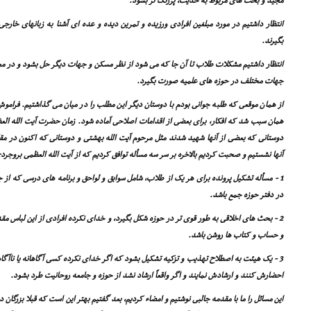
مجید و بحث هاى مربوط به حدیث، پررنگ تر بشود.
انتظار داشتیم در مورد مبلغین افرادى ورزیده و تمرین دیده و عده اى آشنا به زبانهاى خارجى،
بگیرند.
انتظار داشتیم مشکلات طلاب تا آن جا که مى شود از نظر مسکن و جهات دیگر حل بشود و در مجم
جهات مختلف در حوزه هاى علمیه صورت بگیرد.
از همان موقعى که طلبه جوانى بودم با دوستان دیگر این مطلب را در میان مى گذاشتیم. فرامو
همان سبب شد که افکار، براى بعضى از اقدامات اصلاحى آماده شود. زمان حضرت آیت الله الع
دوستانى که بعضى از آنها شهید شدند مثل مرحوم آیت الله بهشتى و دوستانى که اکنون در مق
آنها نشستیم و صحبت کردیم بالاخره بر سر سه مسأله توافق کردیم که از آیت الله العظمى بروجرد
1 - مسأله تشکیل پرونده براى هر یک از طلاب، شامل سوابق و لواحق و برنامه هاى درسى که از
در دفتر حوزه جمع باشد.
2 - بحث هاى اخلاقى به طور قوى تر در حوزه شکل بگیرد، و خداى نکرده افرادى از این لباس مق
و حساب و کتاب ها روشن باشد.
3 - یک هیئت به اصطلاح تهذیب و تزکیه تشکیل بشود که اگر خداى نکرده کسى آگاهانه یا ناآگا
احضارش کنند و ارشادش نمایند و اگر واقعاً ارشاد نشد از حوزه و جامعه روحانیت طرد بشود.
این مسائل را ما با مقدمه جالبى نوشتیم و امضاء کردیم، بعد گفتیم بهتر این است که قبلا بزرگان در