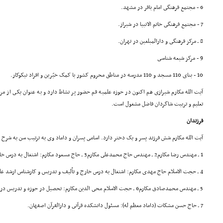
6 - مجتمع فرهنگى امام باقر در مشهد.
7 - مجتمع فرهنگى خاتم الانبیا در شیراز.
8 ـ مرکز فرهنگى و دارالمبلغین در تهران.
9 - مرکز شیعه شناسى
10 - بناى 110 مسجد و 110 مدرسه در مناطق محروم کشور با کمک خیّرین و افراد نیکوکار.
آیت الله مکارم شیرازى هم اکنون در حوزه علمیه قم حضور پر نشاط دارد و به عنوان یکى از م
تعلیم و تربیت شاگردان فاضل مشغول است.
فرزندان
آیت الله مکارم شش فرزند پسر و یک دختر دارد. اسامى پسران و داماد وى به ترتیب سن به شرح ز
1 ـ مهندس رضا مکارم2 ـ مهندس حاج محمدعلى مکارم3 ـ حاج مسعود مکارم: اشتغال به درس خارج و تألیف و تحقیق
4 ـ حجت الاسلام حاج مهدى مکارم: اشتغال به درس خارج و تألیف و تدریس و کارشناس ارشد علوم سیاسى
5 ـ مهندس محمدصادق مکارم6 ـ حجت الاسلام محى الدین مکارم: تحصیل در حوزه و تدریس در حوزه و دانشگاه
7 ـ حاج حسن مشکات (داماد معظم له): مسئول دانشکده قرآنى و دارالقرآن اصفهان.