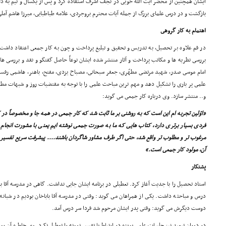
بازگشت و در درس علماى بزرگ از جمله آیات محترم بروجردى، علامه طباطبایى، میرزا هاشم آم
اهتمام به کار گروهى
در قم علاوه بر تحصیل، به تدریس و تحقیق و تبلیغ پرداخت و چون به کار جمعى اعتقاد داشت
بررسى نظریه ها و مکاتب پرداخت و آثار منتشر شده ایشان نوعاً حاصل گفتگو و نقد و بررسى ه
امام موسى صدر، شهید مرتضى مطهّرى، جعفر سبحانى، مصباح یزدى، مفتح، باهنر، هاشمى رفسنج
علمى پر بارى را تشکیل دهد و مهم ترین مباحث علمى را با توجه به مقتضیات روز و شبهات مطرح
و.. منتشر سازد. وى درباره کار جمعى مى گوید:
«اوّلین تجربه ام این است که به روشنى بر ما ثابت شد که کار جمعى در همه جا و مخصوصاً در ک
فردى بسیار برترى دارد، کتاب هایى که ما به صورت جمعى نوشته ایم یعنى با مشورت انجام 
مرغوب تر و مطلوب تر واقع شد، حتى اگر طرف مشاور شاگردان باشند.... پیشرفت سریع تفسیر نم
آن، مولود کار جمعى است.»
پشتکار
استاد تحصیل را با جدیت آغاز کرد. تعطیلى در برنامه ایشان جایى نداشت. گاهى در مدرسه آقا
درس و مباحثه داشت. یکى از همراهان مى گوید: وقتى در مدرسه آقا باباخان بودیم در شبانه
دوست دیگرش مى گوید: وقتى پدر ایشان مرحوم شد فردا سر درس آمد.
در دوران تبعید نیز جلسات علمى بویژه در ارتباط با تفسیر نمونه را تعطیل نکرد. وى خاطره آن رو