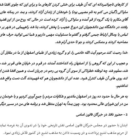
از کارهاى ناجوانمردانه اى که آن طیف براى خنثى کردن کارهاى ما و براى این که جلوى افشا شدن
ساواکى (گمان مى کنم به نام مصیبى بود) را خودشان از زندان آزاد کردند، و بعد در رسانه هاى 
آقاى مکارم با یک گروه از قم آمده و ساواکى را آزاد کرده است در حالى که روح من از این قضی
رفتند در دانشگاه بین دانشجویان این دروغ عجیب را پخش کردند، بنا شد راهپیمایى در شهر بر ضد 
تماس با وسائل ارتباط جمعى گرفتم و گفتم ما مسئولیت مهمى داریم و شما نمى توانید حرف هاى 
مصاحبه کردند و منعکس کردند و جو تا حدى آرام شد.
خدا رحمت کند مرحوم آیت الله خادمى را، او و گروه زیادى از علماى اصفهان از ما در مقابل آ
و عجیب تر این که گروهى را از اصفهان راه انداختند آمدند در قم و در خیابان هاى قم بر ضد م
شد، معلوم شد چه توطئه خطرناکى از سوى آن گروه بى رحم در جریان است و همین افشا شدن ای
تند روى هاى آن طیف کنترل شود. عده اى از دانشجویان هم که فهمیدند آلت دست واقع شده ا
نداشتیم.
به هر حال ما حدود ده روز در اصفهان ماندیم و شکایات مردم را جمع آورى کردیم و با خودمان
من در این شوراى عالى محدود بود. چون بعداً به تهران منتقل شد و برنامه هاى من در مسیر دیگر
2 - حضور نافذ در خبرگان قانون اساسى
ایشان با حضور در مجلس خبرگان قانون اساسى نقش تاریخى خود را در تدوین آن به عرصه نما
از حریم مذهب تشیع پرداخت و در رسمیت دادن به مذهب تشیع در کشور تلاش زیادى نمود.