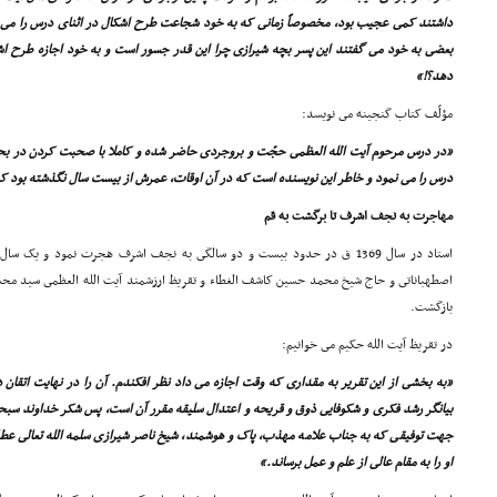
داشتند کمى عجیب بود، مخصوصاً زمانى که به خود شجاعت طرح اشکال در اثناى درس را مى د
بعضى به خود مى گفتند این پسر بچه شیرازى چرا این قدر جسور است و به خود اجازه طرح ا
دهد؟!»
مؤلّف کتاب گنجینه مى نویسد:
«در درس مرحوم آیت الله العظمى حجّت و بروجردى حاضر شده و کاملا با صحبت کردن در بحث
درس را مى نمود و خاطر این نویسنده است که در آن اوقات، عمرش از بیست سال نگذشته بود 
مهاجرت به نجف اشرف تا برگشت به قم
استاد در سال 1369 ق در حدود بیست و دو سالگى به نجف اشرف هجرت نمود و یک س
اصطهباناتى و حاج شیخ محمد حسین کاشف الغطاء و تقریظ ارزشمند آیت الله العظمى سید مح
بازگشت.
در تقریظ آیت الله حکیم مى خوانیم:
«به بخشى از این تقریر به مقدارى که وقت اجازه مى داد نظر افکندم. آن را در نهایت اتقان دی
بیانگر رشد فکرى و شکوفایى ذوق و قریحه و اعتدال سلیقه مقرر آن است، پس شکر خداوند سبحان
جهت توفیقى که به جناب علامه مهذب، پاک و هوشمند، شیخ ناصر شیرازى سلمه الله تعالى عط
او را به مقام عالى از علم و عمل برساند.»