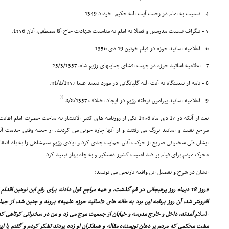
4 - تسلیت به امام در رحلت آیت الله حکیم. خرداد 1349.
5 - تلگراف تسلیت مدرسین و فضلا به امام به مناسبت شهادت حاج آقا مصطفى، آبان 1356.
6 - اعلامیه اساتید حوزه در قیام خونین 19 دى 1356.
7 - اعلامیه اساتید حوزه در جهت افشاى جنایتهاى رژیم شاه، 25/3/1357 .
8 - نامه از تبعیدگاه به آیت الله گلپایگانى در مورد تبعید علما 31/4/1357.
[3]
9 - اعلامیه اساتید پیرامون توطئه رژیم در ایجاد اختلاف 8/8/1357.
بعد از آنکه در 17 دى ماه 1356 یکى از روزنامه هاى کثیر الانتشار به ساحت حضر
مراجع تقلید و اساتید بزرگ مى رفتند و از آنها چاره جویى مى کردند. از جمله وقتى خدمت آی
ایشان طى سخنرانى صریح از حرکت آنان حمایت جدى کرد و ایادى رژیم ستمشاهى را به باد انتقا
محرک مردم براى قیام بر ضد امنیت کشور دستگیر و به چاه بهار تبعید کرد.
ایشان در شرح و تفصیل این واقعه تاریخى مى نویسد:
«روز 18 دیماه روز پرهیجانى در قم گذشت، و همه مراجع قول دادند براى رفع این توهین اقدا
افزونتر شد، آن روز برنامه این بود به خانه هاى «اساتید حوزه علمیه» بروند و چنین شد، از جم
السلام)
آمدند، داخل و خارج مدرسه و خیابان از جمعیت موج مى زد و من در سخنرانى کوتاهى
مشت محکمى که مردم بر دهان نویسنده مقاله و همفکران او زده بودند تشکر کردم و گفتم با این 