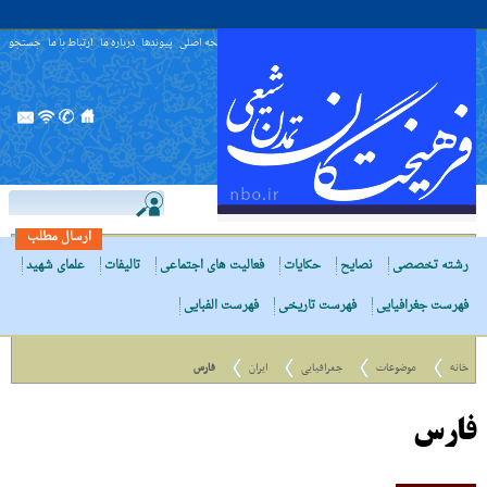
صفحه اصلی
پیوندها
درباره ما
ارتباط با ما
جستجو
ارسال مطلب
رشته تخصصی
نصایح
حکایات
فعالیت های اجتماعی
تالیفات
علمای شهید
فهرست جغرافیایی
فهرست تاریخی
فهرست الفبایی
خانه
موضوعات
جغرافیایی
ایران
فارس
فارس