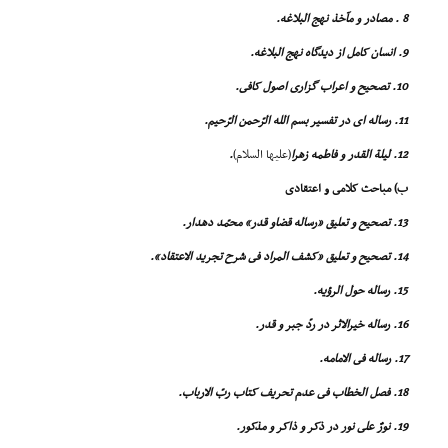
8 . مصادر و مآخذ نهج البلاغه.
9. انسان کامل از دیدگاه نهج البلاغه.
10. تصحیح و اعراب گزارى اصول کافى.
11. رساله اى در تفسیر بسم الله الرّحمن الرّحیم.
12. لیلة القدر و فاطمه زهرا
(علیها السلام)
.
ب) مباحث کلامى و اعتقادى
13. تصحیح و تعلیق «رساله قضاو قدر» محمّد دهدار.
14. تصحیح و تعلیق «کشف المراد فى شرح تجرید الاعتقاد».
15. رساله حول الرؤیه.
16. رساله خیرالاثر در ردّ جبر و قدر.
17. رساله فى الامامه.
18. فصل الخطاب فى عدم تحریف کتاب ربّ الارباب.
19. نورٌ على نور در ذکر و ذاکر و مذکور.