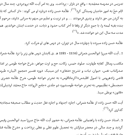
تدریس در مدرسه محمّدیه - واقع در بازار - پرداخت. وى به امر آیت الله بروجردى، چند سال در
[10]
)
(
ایّام حجّ به امور حاجیان رسیدگى کرد
. علاّمه حسن زاده درباره او مى گوید: «از کسانى که بای
به گردن من حق دارند و پدرى فرمودند ... و در تربیت و تعلیم من سهم به سزایى دارند، مرحوم آی
بنده بقیه لمعه را، با جمع دیگر از رفقا تا آخر کتاب حدود و دیات، در خدمت ایشان خواندیم. ه
[11]
)
(
مدت سه سال، این دو خوانده شد.»
علاّمه حسن زاده سیزده یا چهارده سال در تهران، در درس هاى او شرکت کرد.
2 ـ آیت الله میرزا ابوالحسن شعرانى (1320 - 1393 هـ .ق.)ایشان درس هاى زیر را نزد علاّمه شعرانى فرا گرفت:
مکاسب رسائل کفایه طهارت، صلوة، خمس، زکات، حج و ارث جواهر، شرح خواجه طوسى بر اشارات
صدرکتاب نفس، حیوان، نبات و تشریح «شفاى» ابن سینیک دوره تفسیر «مجمع البیان» ط
قاضى زادهرومى با اصول اقلیدس«اکرمانالاوس» به تحریر خواجه طوسى، شرح علاّمه خضرى بر
«مجسطى» بطلیموس به تحریر خواجه طوسىدوره دو جلدى «جامع الرواة» حاج محمّد اردبیلى(در 
«قانون» بوعلى سینا.
آیت الله حسن زاده از علاّمه شعرانى، اجازه اجتهاد و اجازه نقل حدیث و مطالب صحیفه سجادیه ر
[12]
)
(
گذارى کرد
.
3 ـ استاد حسن زاده با راهنمایى علاّمه شعرانى، به حضور آیت الله حاج میرزا سید ابوالحسن رفیعى قزوینى
گردید و چند سالى در محضر مبارکش به تحصیل علوم نقلى و عقلى پرداخت و «شرح علاّمه فن
خارج فقه و اصول را نزد وى آموخت.