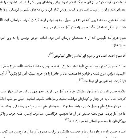
نداشت و نفرت خود را از این ستمگر اعلام نمود. وقتى رضاخان روى کار آمد، امر قضاوت را به 
عصبانى شد و او را از سِمَت استادى و کتابدارى بر کنار کرد و برنامه هاى علمى و فرهنگى او را
آیت الله شیخ محمّد غروى که در فقه و اصول مجتهد بود و از شاگردان آخوند خراسانى، آیت الله
باشد، از دیگر استادان علاّمه حسن زاده در آمل به شمار مى رود.
شیخ عزیزالله طبرسى که از دانشمندان پارساى آمل بود، آداب خوش نویسى را به وى آموخت
عبارتنداز:
[4]
)
(
آقا شیخ احمد اعتمادى و شیخ ابوالقاسم رجائى لتیکوهى
.
استاد حسن زاده توانست جامع المقدمات، شرح الفیه، سیوطى، حاشیه ملاعبدالله، شرح جامى، 
[5]
)
(
اللبیب، شرایع، شرح لمعه و قوانین (تا مبحث عام و خاص) را در حوزه علمیّه آمل فرا بگیرد
. آیت
[6]
)
(
فرا گرفت، به تدریس آن پرداخت
.
علاّمه حسن زاده درباره دوران طلبگى خود در آمل مى گوید: «در همان اوایل جوانى نماز شب م
کردند: شما باید در رفتار و کردارتان مواظب باشید و مراعات بکنید. اساتید، خیلى مواظب اخلا
... در دو جناح علم و عمل خیلى مواظب ما بودند. خودشان هم بسیار مردم وارسته اى بودند. بن
ها در آمل بودم، هیچ نقطه ضعفى در آن ها ندیدم. حرکاتشان، معاشرت ایشان، همه خوب و پاکیز
[7]
)
(
روزگارشان، با چه صبر ایمانى به سر بردند.»
استاد حسن زاده درباره سال هاى نخست طلبگى و برکات معنوى آن سال ها، چنین مى گوید: 