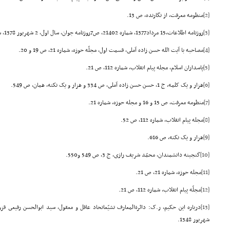
[2]
منظومه معرفت، از نگارنده، ص 13.
[3]
روزنامه اطلاعات،15 مرداد1377، شماره 21402، ص7روزنامه جوان، سال اول، 2 شهریور 1378، شماره141.
[4]
مصاحبه با آیت الله حسن زاده آملى، قسمت اول، مجلّه حوزه، شماره 21، ص 19 و 20.
[5]
پاسداران اسلام، مجله پیام انقلاب، شماره 112، ص 21.
[6]
هزار و یک کلمه، ج 1، حسن حسن زاده آملى، ص 334 و هزار و یک نکته، همان، ص 549.
[7]
منظومه معرفت، ص 15 و 16 و مجله حوزه، شماره 21.
[8]
مجله پیام انقلاب، شماره 112، ص 52.
[9]
هزار و یک نکته، ص 616.
[10]
گنجینه دانشمندان، محمّد شریف رازى، ج 3، ص 549 و550.
[11]
مجله حوزه، شماره 21، ص 21.
[12]
مجلّه پیام انقلاب، شماره 112، ص 21.
[13]
شهریور 1348.