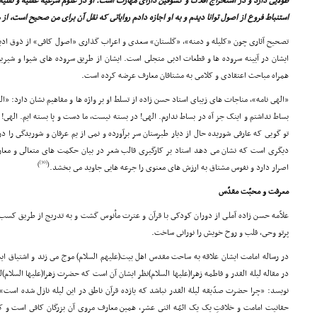
طولایى دارد و در استخراج افلاک و کسوفین داراى مهارت است. او در علوم شرعیه عقلیه و نقلیه 
استنباط فروع از اصول توانا دیدم و به او اجازه دادم روایاتى که نقل آن براى من صحیح است، از 
تصحیح آثارى چون «کلیله و دمنه»، «گلستان» سعدى و اعراب گذارى «اصول کافى» از ذوق ادبى
ایشان در آیینه سروده ها و قطعات ادبى متجلى است. ایشان از طریق سروده هاى شیوا و شیرین 
همراه مباحث اعتقادى و کلامى به مشتاقان معارف عرضه کرده است.
«الهى نامه»، مناجات هاى زیباى استاد حسن زاده از تسلط او بر واژه ها و مفاهیم نشان دارد: «ال
بساط نداشتم و اینک جز آه در بساط ندارم. الهى! در بسته نیست، ما دست و پا بسته ایم. الهى! د
تو گویى که عارفى شوریده حال از دیار طبرستان سر برآورده و نمى از یم عرفان و شوریدگى را 
دیگرى است که نشان مى دهد استاد بر کارگیرى قالب شعر در بیان حکمت هاى متعالى و معار
[30]
)
(
اصرار دارد و نفوس مشتاق به ارزش هاى معنوى را جرعه هایى جاوید مى بخشد.
معرفت و محبّت مقدّس
علاّمه حسن زاده آملى از دوران کودکى با قرآن و عترت مأنوس گشت و به تدریج از طریق کسب م
پرتو وحى، قلب و روح خویش را نورانى ساخت.
در رساله امامت ایشان علاقه به ساحت مقدس اهل بیت(علیهم السلام) موج مى زند و اشتیاق ا
در مقاله لیلة القدر و فاطمه زهرا(علیها السلام)نظر ایشان آن است که حضرت زهرا(علیها السلام)ل
نویسد: «چرا حضرت صدّیقه لیلة القدر نباشد که یازده قرآن ناطق در این لیله نازل شده است»
حقانیت امامت و خلافتِ یک یک ائمّه اثنى عشر، همین معارف مروى آن بزرگان کافى است و ک