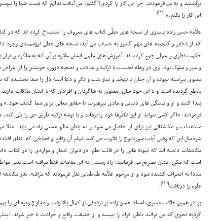
برگشتند و به من فرمودند: چرا این کار را کردى؟ گفتم: من لیاقت ندارم که دست شما را ببوس
[40]
)
(
این کار را نکنم.»
علاّمه حسن زاده بسیارى از نسخه هاى خطّى کتاب هاى معروف را استنساخ کرده اند که در کتاب
که از ذخایر و گنجینه هاى مهم کشور به حساب مى آید، نسخه هاى خطى ارزشمندى وجود دار
حکمت نظرى و عملى جمع کرده اند. آموزش هاى علمى ایشان علاوه بر آن که به شاگردان توان ب
و سیر و سلوک بود. وى در وهله نخست، با تزکیه و عبادت و تصفیه درون، خویشتن را از اغراض 
معنوى پیراسته نموده و آن چنان با تهجّد و نماز شب و ذکر و دعا آیینه دل را صفا بخشیده که نو
ساطع گردیده است و با این خود سازى معنوى به شاگردان و افرادى که با ایشان ملاقات دارند،
پیدا کنید و از وابستگى هاى دنیایى و مادى بپرهیزید تا حقایق معانى براى شما کشف شود.» و د
فرمودند: «اگر کسى بتواند از این تکثّرها خود را برهاند و با توشه تزکیه طریق حق را طى کند، ع
مشاهدات و مکاشفاتى نیز براى او حاصل مى شود و به باطن عالم هستى راه مى یابد. مثلا موق
شودمثل این که وقتى آیات سوره نوح را تلاوت مى کند، تمام آن وقایع و قضایایى که اتفاق افتاده
مکاشفات داشته اند که نمونه هایى را در قالب نظم، در دیوان اشعار و مواردى را در کتاب «ان
است که مکرر ایشان تصریح مى فرمایند: راه رسیدن به این مقامات فقط مراقبه است یعنى موا
مبادا به انحراف کشیده شود و از مرحوم علاّمه طباطبایى نقل فرمودند که مراقبه، بذر مکاشف
[41]
)
(
علوم را دریافت
.
بر اثر همین حالات معنوى، استاد حسن زاده بر نردبانى از کمال بالا رفت و مدارج ویژه اى را پی
کردبه نحوى که مى توانند باطن افراد را ببینند و از حقیقت وقایع و حوادث با خبر شوند. ای