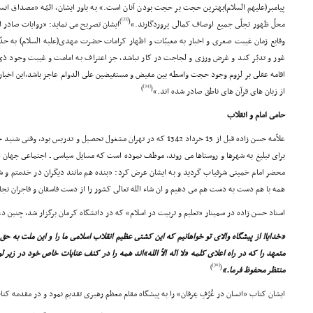
پیامبر(علیهم السلام)بهترین حجت بر حجت بودن آنان است.» به باور ایشان، ائمّه «مصداق انس
[33]
)
(
محلّ ظهور تجلّى جمیع اوصاف کمالى پروردگارند.»
ایشان تصریح مى نماید: «روایات صادر ا
وقایع زمان غیبت صغرى و اخبار به مغیبّات و اظهار کرامات حضرت مهدى(علیه السلام) به ح
غور و تدبّر کند و غرض ورزى و لجاجت در کار نباشد، جز اعتراف به امامت و غیبت وجود ذى
اقامه عقلى بر لزوم وجود حجت واسطه بین مفیض و مستفیضین على الدوام عاجز باشد،این اخبار و
[34]
)
(
از زبان هاى قرآن هاى ناطق صادر شده اند.»
حامى امام و انقلاب
علاّمه حسن زاده قبل از 15 خرداد 1342 که در تهران مشغول تحصیل و تدریس ب
براى تبلیغ به شهرها و روستاها مى روند، موظف نموده است که مسایل سیاسى ـ اجتماعى جهان اس
محضر امام خمینى شرفیاب گردید و به ایشان عرض کرد: «بنده هم مانند دیگران در خدمتم و شما
همه با هم دست به دست هم مى دهیم و ان شاء الله تعالى کشور را از دست فاسقان و فاجران نجات
استاد حسن زاده در سمینار «تعلیم و تربیت در اسلام» که در دانشگاه کرمان برگزار شد، چنین دع
«خدایا! از پیشگاه والاى تو خواهانیم که این کشتى عظیم انقلاب اسلامى ما را و این ملت به حق
متعهد را که در راه اعلاى کلمه «لا اله الاّ الله»اند همه را در کنف عنایات خاص خود در زیر
[36]
)
(
منتظر محفوظ فرما.»
ایشان کتاب «انسان در عُرْفِ عِرفان» را به پیشگاه مقام معظم رهبرى تقدیم نمود و در مقدمه ک