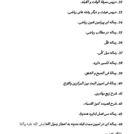
32. دروس معرفة الوقت و القبله.
33. دروس هیئت و دیگر رشته هاى ریاضى.
34. رساله اى پیرامون فنون ریاضى.
35. رساله در مطالب ریاضى.
36. رساله ظلّ
37. رساله میل کلّى.
38. رساله تکسیر دایره.
39. رسالة فى الصبح و الشفق.
40. رسالة فى تعیین البعد بین المرکزین والاوج.
41. شرح زیج بهادرى.
42. شرح قصیده کنوز الاسماء.
43. رساله سى فصل (دایره هندیه).
44. رساله اى در تعیین سمت قبله مدینه به اعجاز رسول الله
(صلى الله علیه وآله)