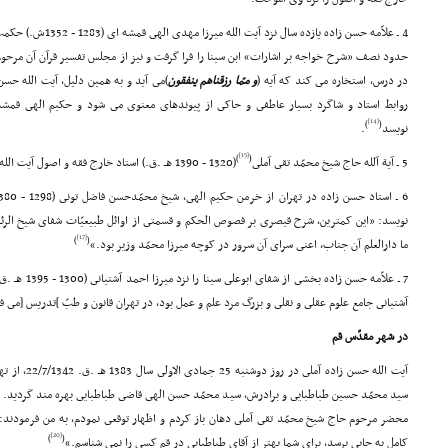
4 ـ علاّمه حسن زاده یاز
حدود نصف «شرح خواجه بر اشارات» ابن سینا را فرا گرفت و نیز از مجلس تفسیر قرآن آن مرحو
در درس، استخاره مى کند که آیه (
و ممّا رزقناهم ینفقون
)مى آید و به همین دلیل، آیت الله حسن
روابط استاد و شاگرد بسیار عاطفى و حاکى از پیوندهاى معنوى مى شود و حکیم الهى قمشه
[14]
)
(
نویسد
.
[15]
)
(
5 ـ آیة آلله حاج شیخ محمّد تقى آملى
(1320 - 1390 هـ .ق.) استاد خارج فقه و اصول آیت الله حسن زاده در تهران بود
نویسد: «این کمترین، شرح قیصرى بر فصوص الحکم و قسمتى از اوائل طبیعیّات شفاى شیخ الر
[17]
)
(
ما دارالعلم آن جناب، اعنى سراى آن سرور در کوچه میرزا محمّد وزیر بود.»
7 ـ علاّمه حسن 
آشتیانى جامع علوم عقلى و نقلى و بزرگ مرد علم و عمل بود، در تهران قانون و طبّ ]تدریس [مى 
در شهر مقدّس قم
آیت الله حسن زاده آملى در روز دوشنبه 25 جمادى الاولى سال 1383 هـ .ق. 22/7/1342، از تهران به قم رفت
سید محمّد حسین طباطبایى و برادرش، سید محمّد حسن الهى قاضى طباطبایى بهره مند گردید. ای
محضر مرحوم حاج شیخ محمّد تقى آملى دهان باز کردم و اظهار توقعى نمودم، به من فرمودند: آ
[20]
)
(
کامل به جایى برسد، براى شما بهتر از آقاى طباطبایى در قم کسى را نمى شناسم.»