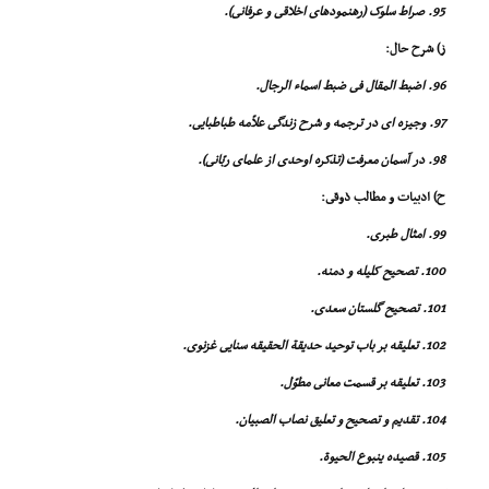
95. صراط سلوک (رهنمودهاى اخلاقى و عرفانى).
ز) شرح حال:
96. اضبط المقال فى ضبط اسماء الرجال.
97. وجیزه اى در ترجمه و شرح زندگى علاّمه طباطبایى.
98. در آسمان معرفت (تذکره اوحدى از علماى ربّانى).
ح) ادبیات و مطالب ذوقى:
99. امثال طبرى.
100. تصحیح کلیله و دمنه.
101. تصحیح گلستان سعدى.
102. تعلیقه بر باب توحید حدیقة الحقیقه سنایى غزنوى.
103. تعلیقه بر قسمت معانى مطوّل.
104. تقدیم و تصحیح و تعلیق نصاب الصبیان.
105. قصیده ینبوع الحیوة.