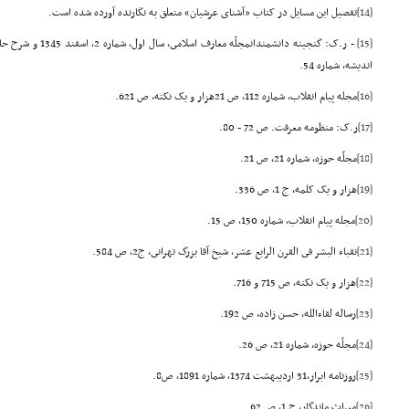
[14]
تفصیل این مسایل در کتاب «آشناى عرشیان» متعلق به نگارنده آورده شده است.
[15]
- ر.ک: گنجینه دانشمندا
اندیشه، شماره 54.
[16]
مجله پیام انقلاب، شماره 112، ص 21هزار و یک نکته، ص 621.
[17]
ر.ک: منظومه معرفت. ص 72 - 80.
[18]
مجلّه حوزه، شماره 21، ص 21.
[19]
هزار و یک کلمه، ج 1، ص 336.
[20]
مجله پیام انقلاب، شماره 150، ص 15.
[21]
نقباء البشر فى القرن الرابع عشر، شیخ آقا بزرگ تهرانى، ج2، ص 584.
[22]
هزار و یک نکته، ص 715 و 716.
[23]
رساله لقاءالله، حسن زاده، ص 192.
[24]
مجلّه حوزه، شماره 21، ص 26.
[25]
روزنامه ابرار،31 اردیبهشت 1374، شماره 1891، ص8.
[26]
میراث ماندگار، ج 1، ص 62.