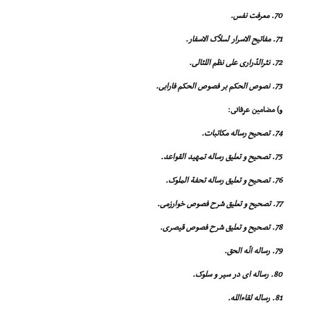
70. معرفت نفس.
71. مفاتیح الاسرار لسلاّک الاسفار.
72. نثرالدّرارى على نظم اللئالى.
73. نصوص الحکم بر فصوص الحکم فارابى.
و) مضامین عرفانى:
74. تصحیح رساله مکاتبات.
75. تصحیح و تعلیق رساله تمهید القواعد.
76. تصحیح و تعلیق رساله تحفة الملوک.
77. تصحیح و تعلیق شرح فصوص خوارزمى.
78. تصحیح و تعلیق شرح فصوص قیصرى.
79. رساله انّه الحق.
80. رساله اى در سیر و سلوک.
81. رساله لقاءالله.