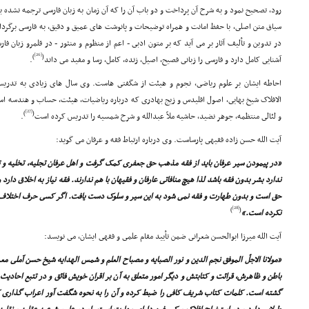
رود، تصحیح نمود و به شرح آن پرداخت و دو باب آن را که آن زمان به زبان فارسى ترجمه نشده بود
سیاق متن اصلى، با حفظ امانت و همراه توضیحات و پانوشت هاى عمیق و دقیق، به فارسى برگردانی
در تدوین و تألیف آثار بر مى آید که بر متون ادبى - اعم از منظوم و منثور - در قلمرو زبان فا
[26]
)
(
آشنایى کامل دارد و فارسى را زبانى فصیح، اصیل، زنده، کامل، رسا و مفید مى داند
.
احاطه ایشان بر علوم ریاضى، نجوم و هیئت از شگفتى هاست. وى سال هاى زیادى به تدر
الافلاک شیخ بهایى، اصول اقلیدس و زیج بهادرى که درباره ریاضیات، هیئت، حساب و هندسه ا
[27]
)
(
و لئالى منتظمه، جوهر نضید، حاشیه ملاّ عبدالله و شرح شمسیه را تدریس کرده است
.
آیت الله حسن زاده فقیهى پارساست. وى درباره ارتباط فقه و عرفان مى گوید:
«در پیمودن سیر عرفان باید از فقه مذهب حق جعفرى کمک گرفت و اهل عرفان تجلیه، تخلیه و تح
ندارد بشر بدون فقه باشد لذا هیچ منافاتى عارفان و فقیهان با هم ندارند. فقه نیاز به اخلاق دارد
حق است و بدون طهارت و فقه نمى شود به این سیر و سلوک دست یافت. اگر کسى حرف اختلاف بین
[28]
)
(
نکرده است.»
آیت الله میرزا ابوالحسن شعرانى ضمن تأیید مقام علمى و فقهى ایشان، مى نویسد:
«مولانا الاجلّ الموفق نجم الدین و نور الصبایه و مصباح العلم و شمس الهدایه شیخ حسن آملى م
باطن و ظاهرش، قرائت و کتابتش و دیگر امور متعلق به آن بر اقران خویش فائق و در تتبع احادیث 
گشته است. کلمات کتاب شریف کافى را ضبط کرده و آن را به نحوه شگفت آور اعراب گذارى ک