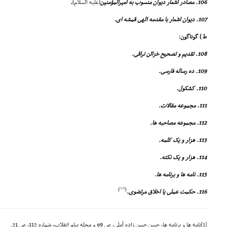
106. مصادر اشعار دیوان منسوب به امیرالمؤمنین
(علیه السلام)
.
107. دیوان اشعار با مقدمه الهى قمشه اى.
ط ) گوناگون:
108. تقدیم و تصحیح خزائن نراقى.
109. ده رساله فارسى.
110. کشکول.
111. مجموعه مقالات.
112. مجموعه مصاحبه ها.
113. هزار و یک کلمه.
114. هزار و یک نکته.
115. نامه ها و برنامه ها.
[43]
)
(
116. حکمت عملى یا اخلاق مرتضوى.
[1]
نامه ها و برنامه ها، حسن حسن زاده آملى، ص 69 و مجله پیام انقلاب، شماره 112، ص 21.