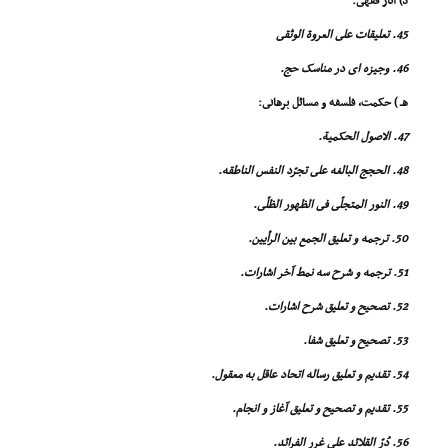
د) آثار فقهى:
45. تعلیقات على العروة الوثقى
46. وجیزه اى در مناسک حج.
هـ ) حکمت، فلسفه و مسائل برهانى:
47. الاصول الحکمیة.
48. الحجج البالغه على تجرّد النفس الناطقه.
49. النور المتجلّى فى الظهور الظلّى.
50. ترجمه و تعلیق الجمع بین الرأیین.
51. ترجمه و شرح سه نمط آخر اشارات.
52. تصحیح و تعلیق شرح اشارات.
53. تصحیح و تعلیق شفا.
54. تقدیم و تعلیق رساله اتحاد عاقل به معقول.
55. تقدیم و تصحیح و تعلیق آغاز و انجام.
56. دُرّ القلائد على غرر الفرائد.