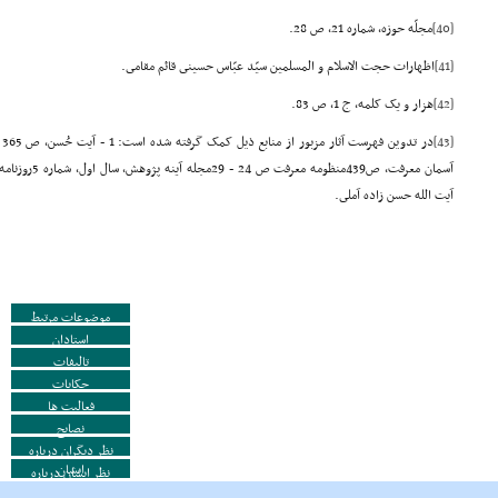
[40]
مجلّه حوزه، شماره 21، ص 28.
[41]
اظهارات حجت الاسلام و المسلمین سیّد عبّاس حسینى قائم مقامى.
[42]
هزار و یک کلمه، ج 1، ص 83.
[43]
آیت الله حسن زاده آملى.
موضوعات مرتبط
استادان
تالیفات
حکایات
فعالیت ها
نصایح
نظر دیگران درباره
ایشان
نظر ایشان درباره
دیگران