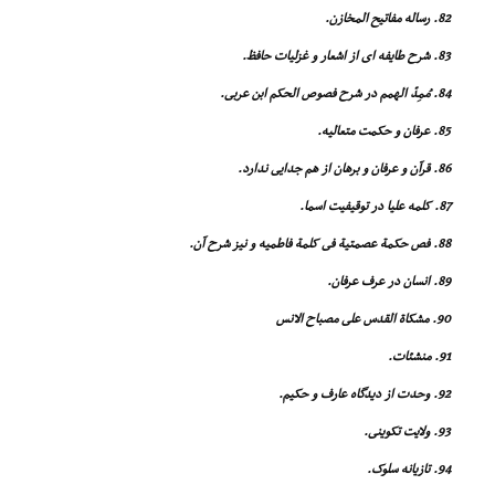
82. رساله مفاتیح المخازن.
83. شرح طایفه اى از اشعار و غزلیات حافظ.
84. مُمِدّ الهمم در شرح فصوص الحکم ابن عربى.
85. عرفان و حکمت متعالیه.
86. قرآن و عرفان و برهان از هم جدایى ندارد.
87. کلمه علیا در توقیفیت اسما.
88. فص حکمة عصمتیة فى کلمة فاطمیه و نیز شرح آن.
89. انسان در عرف عرفان.
90. مشکاة القدس على مصباح الانس
91. منشئات.
92. وحدت از دیدگاه عارف و حکیم.
93. ولایت تکوینى.
94. تازیانه سلوک.