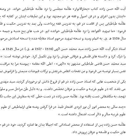
آیت الله حسن زاده کتاب «بحارالانوار» علاّمه مجلسى را نزد علاّمه طباطبایى خواند. در 
«ایشان بدون اغراق و در فن اصول و فقه هر دو مجتهد بود و این تعلیقات ایشان بر کفایه 
علاّمه طباطبایى پس از اقامت در قم، به تدریس فقه پرداخت، ولى بعد به تدریس حکمت و فلس
فرمود: «ما تمهید القواعد را نزد علاّمه طباطبایى خوانده ایم. در شب هاى پنج شنبه و جمع
سال 1386 هـ .ق. به اتمام رسید و نسخه تمهید مرحوم استاد مقابله شده با نسخه استادش مرحوم بادکوبه اى بود.»
استاد دیگر 
را درک کرد و دانسته هاى فلسفى و عرفانى خویش را نزد وى تکمیل کرد. خودش نوشته است: «در ه
سید محمّد حسن قاضى طباطبایى مشهور به «الهى» - اعلى الله مقامه - پیوسته مرا به مراقبت 
نفس بسیار توصیه مى فرمود و من نفحات انفاس شریفش و برکات فیوضات منیعش را فراموش نم
یکى از شخصیت هایى که استاد حسن زاده در قم از فروغ دانش او برخوردار گردید، سید مهدى ق
مى باشد که در علوم غریبه و حکمت و عرفان تخصّص داشت. و به دلیل طىّ مراحل سیر و سلو
تهجد، به مکاشفاتى دست یافته بود. علاّمه حسن زاده در دست خطى که به سفارش این جانب نگا
«چند سالى به محضر انور آن نور ایزدى افتخار تلمذ در فرا گرفتن رشته هاى ارثماطیقى از علوم ا
علوم غریبه سائر و دائر است، اشتغال داشته است.»
علاّمه حسن زاده پس از استفاده از محضر استادانى که اجمالا بدان ها اشاره گردید، خود در ق
هاى حکمت و فلسفه و عرفان پرورش داد.