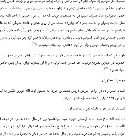
مسجد آمل سرگرم به صرف ایّام در اسم و فعل و حرف بودم، در سحرخیزى و تهجد عزمى راسخ و
به ارض مقدّس رضوى تشرّف حاصل کردم وبه زیارت حضرت على بن موسى الرضا(علیه السلام)نائل
حضور باهرالنور امام مشرّف شوم، مرا به مسجدى بردند که در آن، مزار حبیبى از احباءالله بود
نماز حاجت بخوان و حاجت بخواه که برآورده است. من از روى عشق و علاقه مفرطى که به علم 
خواستم. سپس به پیشگاه والاى امام هشتم رسیدم و عرض ادب نمودم. بدون آن که سخنى بگویم، اما
رفتم و چشم بر روى امام گشودم،دیدم بادهانش آب دهانِ مبارک راجمع کرد وبر لب آورد و به من
[8]
)
(
را در آوردم وباتمام حرص و وَلَع، از کوثر دهانش آب حیات نوشیدم.»
بار دیگر که استاد حسن زاده از ضغف بینایى خویش ناراحت بود، در رؤیایى شیرین به زیارت ا
حضرت در عبارتى تصریح فرمود: «ما ضامن چشم توایم.» و با این بشارت براى ایشان یقین حاصل 
[9]
)
(
خواهند بود.
مهاجرت به تهران
شهریور 1329 براى ادامه تحصیل، به تهران رفت.
استادان او در حوزه علمیّه تهران عبارتند از:
1 ـ آیت الله حاج سید احمد لواسانى، ف
عراق رفت و سپس به قم مهاجرت نمود و در سال 1357 هـ .ق. بار دی