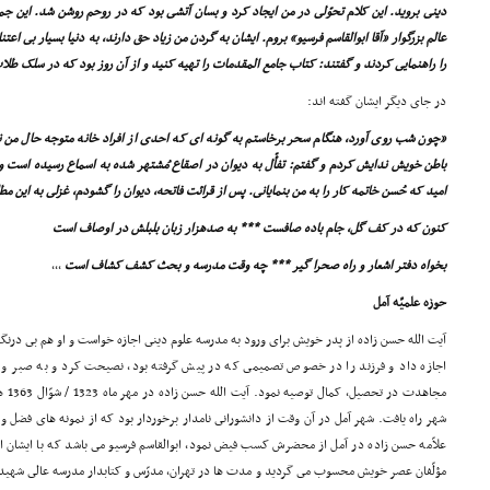
دینى بروید. این کلام تحوّلى در من ایجاد کرد و بسان آتشى بود که در روحم روشن شد. این جمل
عالم بزرگوار «آقا ابوالقاسم فرسیو» بروم. ایشان به گردن من زیاد حق دارند، به دنیا بسیار بى اعت
را راهنمایى کردند و گفتند: کتاب جامع المقدمات را تهیه کنید و از آن روز بود که در سلک طلا
در جاى دیگر ایشان گفته اند:
«چون شب روى آورد، هنگام سحر برخاستم به گونه اى که احدى از افراد خانه متوجه حال من نبو
باطن خویش ندایش کردم و گفتم: تفأّل به دیوان در اصقاع مُشتهر شده به اسماع رسیده است و م
امید که حُسن خاتمه کار را به من بنمایانى. پس از قرائت فاتحه، دیوان را گشودم، غزلى به این مط
کنون که در کف گل، جام باده صافست *** به صدهزار زبان بلبلش در اوصاف است
بخواه دفتر اشعار و راه صحرا گیر *** چه وقت مدرسه و بحث کشف کشاف است
,,,
حوزه علمیّه آمل
آیت الله حسن زاده از پدر خویش براى ورود به مدرسه علوم دینى اجازه خواست و او هم بى درنگ،
اجازه داد و فرزند را در خصوص تصمیمى که در پیش گرفته بود، نصیحت کرد و به صبر و ا
مجاهد
شهر راه یافت. شهر آمل در آن وقت از دانشورانى نامدار برخوردار بود که از نمونه هاى فضل و
علاّمه حسن زاده در آمل از محضرش کسب فیض نمود، ابوالقاسم فرسیو مى باشد که با ایشان از 
مؤلّفان عصر خویش محسوب مى گردید و مدت ها در تهران، مدرّس و کتابدار مدرسه عالى شهید 