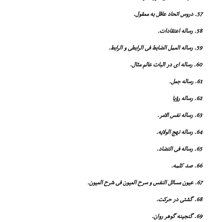
57. دروس اتحاد عاقل به معقول.
58. رساله اعتقادات.
59. رساله العمل الضابط فى الرابطى و الرابط.
60. رساله اى در اثبات عالم مثال.
61. رساله جعل.
62. رساله رؤیا
63. رساله نفس الامر.
64. رساله نهج الولایه.
65. رساله فى التضاد.
66. صد کلمه.
67. عیون مسائل النفس و سرح العیون فى شرح العیون.
68. گشتى در حرکت.
69. گنجینه گوهر روان.