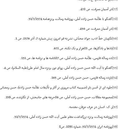
[27]
در آسمان معرفت، ص 428.
[28]
گفتگو با علاّمه حسن زاده آملى، روزنامه رسالت، ویژهنامه 31/2/1374.
[29]
در آسمان معرفت، ص 430.
[30]
نگهبان خطّ ادب، جواد محدّثى، نشریه قم امروز، پیش شماره 7، آذر 1376، ص 1.
[31]
یادها و یادگارها، ص 83هزار و یک نکته، ص 621.
[32]
ده رساله فارسى، علاّمه حسن زاده آملى، ص 187نامه ها و برنامه ها، ص 131.
[33]
گفتگو با آیت الله حسن حسن زاده آملى، رواق نور، ویژه سال امام على(علیه السلام)، ص 4.
[34]
یازده رساله فارسى، حسن حسن زاده آملى، ص 163.
[35]
جلوه اى از حُسن یار (ضمیمه کتاب مرورى بر آثار و تألیفات علاّمه حسن زاده)، حسن رمضانى، ص 164 
[36]
مجموعه مقالات، حسن حسن زاده آملى، ص 86جرعه هاى جانبخش، از نگارنده، ص 159.
[37]
ر.ک: انسان در عرف عرفان، مقدمه.
[38]
روزنامه رسالت، ویژه بزرگداشت مقام علمى آیت الله حسن زاده آملى، 31/2/1374.
[39]
روزنامه ابرار، 31/2/1374، شماره 1891، ص8