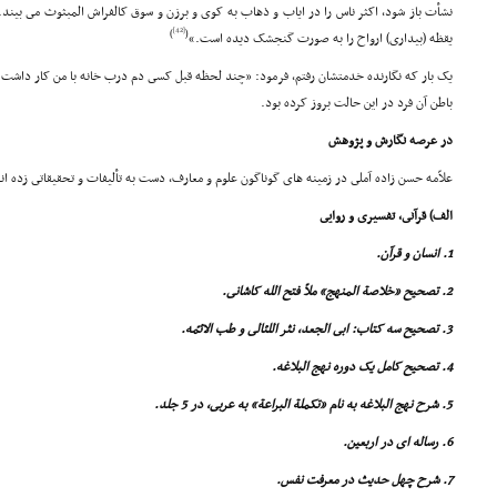
نشأت باز شود، اکثر ناس را در ایاب و ذهاب به کوى و برزن و سوق کالفراش المبثوث مى بیند. 
[42]
)
(
یقظه (بیدارى) ارواح را به صورت گنجشک دیده است.»
یک بار که نگارنده خدمتشان رفتم، فرمود: «چند لحظه قبل کسى دم درب خانه با من کار داشت 
باطن آن فرد در این حالت بروز کرده بود.
در عرصه نگارش و پژوهش
علاّمه حسن زاده آملى در زمینه هاى گوناگون علوم و معارف، دست به تألیفات و تحقیقاتى زده اند
الف) قرآنى، تفسیرى و روایى
1. انسان و قرآن.
2. تصحیح «خلاصة المنهج» ملاّ فتح الله کاشانى.
3. تصحیح سه کتاب: ابى الجعد، نثر اللئالى و طب الائمّه.
4. تصحیح کامل یک دوره نهج البلاغه.
5. شرح نهج البلاغه به نام «تکملة البراعة» به عربى، در 5 جلد.
6. رساله اى در اربعین.
7. شرح چهل حدیث در معرفت نفس.