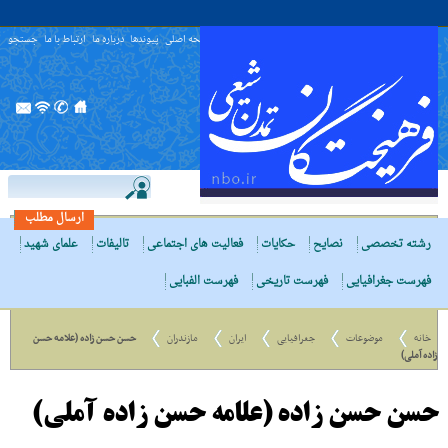
صفحه اصلی
پیوندها
درباره ما
ارتباط با ما
جستجو
ارسال مطلب
رشته تخصصی
نصایح
حکایات
فعالیت های اجتماعی
تالیفات
علمای شهید
فهرست جغرافیایی
فهرست تاریخی
فهرست الفبایی
خانه
موضوعات
جغرافیایی
ایران
مازندران
حسن حسن زاده (علامه حسن
زاده آملی)
حسن حسن زاده (علامه حسن زاده آملی)