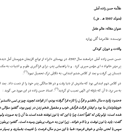
علاّمه حسن زاده آملى
(متولد 1307 هـ . ش.)
عنوان مقاله: عالم عامل
نویسنده: غلامرضا گُلى زواره
ولادت و دوران کودکى
حسن حسن زاده آملى دراسفند سال 1307، در روستاى «ایرا» از توابع لاریجا
پر مهر خانواده اى مؤمن سپرى کرد. و با راهنمایى پدر، براى فراگیرى علوم و ادبیات به مک
[1]
)
(
دبستان پى گرفت و بعد از کلاس ششم ابتدایى، به دلایلى ترک تحصیل نمود
.
در کلاس دوم ابتدایى بود که مادرش از دنیا رفت و در 16 سالگى
[2]
)
(
به سر برد، تا آن که بارقه اى الهى نصیب او گردید
. استاد حسن زاده در این مورد مى گوید :
«حدود پانزده سال داشتم و قرآن را تازه فرا گرفته بودم، از قواعد تجوید چیزى نمى دانستم
خویشاوندان ما بود و ایشان قرائت قرآنش خوب و مشغول شخم زدن در زمین بود، گفتم: سؤالى دا
شده است:
(
ولم یکن له کفواً احد
)
، چرا با این که با نون نوشته شده است، ما آن را به صورت ولم 
گفت: باید با نون نوشت و با لام خواند. زیرا نون به حروف یرملون رسیده است. گفتم: یرملون
سپس با لحنى جدّى و خوش فرمود: شما با این سن و سال، فرصت را غنیمت بشمارید و بسیار 