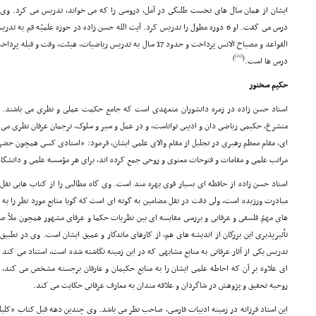
ایشان از همان سال هاى نخست طلبگى در آمل، دروسى را که مى خواند، تدریس مى کرد. وى 
درس مى گفت. او 6 دوره مطول را تدریس کرد. آیت الله حسن زاده در حوزه علمیّه ق
القواعد و مصباح الانس پرداخت و حدود 17 سال به تدریس ریاضیات، هیئت
[24]
)
(
درس ها است.
حکیم سخنور
استاد حسن زاده در زمره دانشوران متعهدى است که جامع حکمت عملى و نظرى مى باشند. 
متشرع، حکیمى ریاضى دان و ادیبى تواناست، و در عمل و سیر و سلوک، ترجمان عرفان نظرى مى
اى، مقام معظم رهبرى در تجلیل از مقام والاى علمى ایشان، فرمود: «استادى کسى همچون حضرت
مراتب علمى و مقامات و فتوحات معنوى و روحى جمع کرده اند، براى هر مؤسسه علمى و دانشگا
استاد حسن زاده از حافظه اى بسیار قوى بهره مند است. وى گاه مطالبى را از کتاب هایى نق
مبادرت ورزیده است، ولى دقت در نقل مضامین به گونه اى است که گویا منابع مورد نظر را به 
هاى مهمّ فلسفى و عرفانى و بررسى مقایسه اى بین نظریات حکما و عرفاى مشهور همچون ملاّ صد
تأثیرپذیرى این بزرگان از اندیشه هاى هم، از کارهاى ماندگار و عمیق ایشان است. وى در تطبیق
تدریس یکى از آثار عرفانى به منابع مشابهى که در این زمینه نگاشته شده است، استناد مى کند 
اى علاوه بر آن که احاطه علمى ایشان را به منابع حکیمان و عارفان برجسته مشخص مى کند، ا
روحیه تحقیق و پژوهش در شاگردان و علاقه مندان به معارف عرفانى حکایت مى کند.
این استاد فرزانه در زمینه ادبیات فارسى، صاحب نظر مى باشد. وى چندین دهه قبل کتاب «کلیله