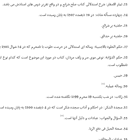
23ـ ثمار الاسفار: شرح استدلالى کتاب صلح شرایع و در واقع تقریر درس هاى استادش مى باشد.
24ـ چهارده مسأله شاذه: در 26 ذیقعده 1307 به پایان رسیده است.
25ـ حاشیه بر شرائع.
26ـ حاشیه بر حدائق.
27ـ حکم الخلوة بالاجنبیة: رساله اى استدلالى در حرمت خلوت با نامحرم که در 24 شوال 1301 به پایان رسیده است.
28ـ حکم الذؤابة: نوعى موى سر و زلف مردان، کتاب در مورد این موضوع است که کدام نوع از
نامطلوب است.
29ـ خمس.
[15]
30ـ رساله عملیه.
31ـ زکات: در شب یکشنبه 19 محرم 1299 نگاشته شده است.
32ـ سجدة الشکر: در احکام و آداب سجده شکر است که در 4 ذیقعده 1300 به پایان رسیده است.
[16]
33ـ السؤال والجواب: عبادات و دلیل آنها است.
34ـ صحة الحیل فى دفع الربا.
35ـ عبادات المخالفین.