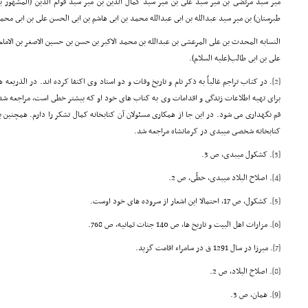
میر سید مرتضى بن میر سید على بن میر سید کمال الدین بن میر سید قوام الدین (المشهور ب
طبرستان) بن میر سید عبدالله بن ابى عبدالله محمد بن ابى هاشم بن ابى الحسن على بن ابى مح
النسابه المحدث بن على المرعشى بن عبدالله بن محمد الاکبر بن حسن بن حسین الاصغر بن الامام ا
على بن ابى طالب(علیه السلام).
[2]
. در کتاب تراجم غالباً به ذکر نام و تاریخ وفات و دو استاد وى اکتفا کرده اند. در الذریعه
براى تهیه اطلاعات زندگى و اقدامات وى به کتاب هاى خود او که بیشتر خطى است، مراجعه شد.
قم نگهدارى مى شود. در این جا از همکارى مسئولان آن کتابخانه کمال تشکر را دارم. همچنین
کتابخانه شخصى میبدى در کرمانشاه مراجعه شد.
[3]
. کشکول میبدى، ص 3.
[4]
. اصلاح البلاد میبدى، خطّى، ص 2.
[5]
. کشکول، ص 17، احتمالا این اشعار از سروده هاى خود اوست.
[6]
. مزارات اهل البیت و تاریخ ها، ص 140 جنات ثمانیه، ص 768.
[7]
. میرزا در سال 1291 ق در سامراء اقامت گزید.
[8]
. اصلاح البلاد، ص 2.
[9]
. همان، ص 3.