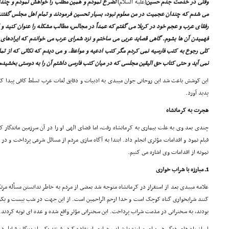
وقتى در خدمت جدّم حسین
(علیه السلام)
تضرع نمودم و همین مطلب را خواهش نمودم و چند
مى شدم که چندان عجمیت در من معلوم نبود، بسیار تحسین فرمودند و تمام اهل مجلس گفتند
رفقاى عرب و عجم خود در کربلا مى گفتم که عمداً در مجالس، مطالب مشکله را عنوان کنید و از 
فهمیدن آن ها بشوم. گاهى قصاید عربى مى ساختم و نزد شعراى عرب مى خواندم که ایرادهاى عر
کلى رجوع به کتب فارسیه نمى کردم مگر کتب ادعیه و مواعظ. و مى دیدم که نکاتى که از تما
نمى آید و حتى کتاب حق الیقین مجلسى که در میان کتب فارسى داشتم آن را به دوستى بخشیدم
این کوشش باعث شد این روحانى جوان میبدى به ادبیات و دقایق لغات عرب تسلط کافى پیدا کن
پدید آورد.
هجرت به کرمانشاه
چندى بعد وى به علت بیمارى به کرمانشاه رفت، اما قضاى الهى او را در آن سرزمین ماندگار ک
قیام نمود و اقدامات مؤثرى انجام داد. ابتدا به آگاه سازى مردم از مسائل شرعى پرداخت و در 
نمونه از اقدامات وى اشاره مى کنیم.
1ـ مبارزه با شراب خوارى
علامه میبدى بعد از استقرار در کرمانشاه متوجه شد بعضى از مردم به خاطر ندانستن مسأله 
کنند شرابخوارى گناه کوچک است و خدا ارحم الراحمین است. از این جهت در شب بیست و یکم
بودند، به سخنرانى در مذمت شراب پرداخت. این سخنرانى مؤثر واقع شده و عده اى توبه کردند.