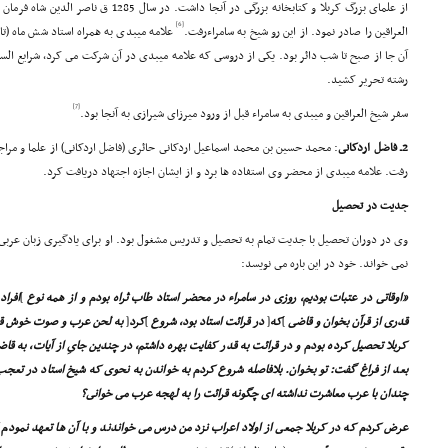
از علماى بزرگ کربلا و کتابخانه بزرگى در آنجا د
[6]
العراقین را صادر نمود. از این رو شیخ به سامراءرفت.
علامه میبدى به همراه استاد شش ماه (تاب
آن جا از صبح تا شب دائر بود. یکى از دروسى که علامه میبدى در آن شرکت مى کرد، شرایع السلا
رشته تحریر کشید.
[7]
سفر شیخ العراقین و میبدى به سامراء قبل از ورود میرزاى شیرازى به آنجا بود.
2ـ فاضل اردکانى
رفت. علامه میبدى از محضر وى استفاده ها برد و از ایشان اجازه اجتهاد دریافت کرد.
جدیت در تحصیل
وى در دوران تحصیل با جدیت تمام به تحصیل و تدریس مشغول بود. او براى یادگیرى زبان عرب
نمى خواند. خود در این باره مى نویسد:
«اوقاتى در عتبات بودیم، روزى در سامراء در محضر استاد طاب ثراه بودم و از همه نوع
]
افراد
قدرى از قرآن بخوان و قاضى
]
که
[
در قرائت استاد بود، شروع
]
کرد
[
به لحن عرب و صوت خوش قرآن
کربلا تحصیل کرده بودم و در قرائت به قدر کفایت بهره داشتم، در چندین جاىِ از آیات، به 
بعد از فراغ گفت: تو بخوان. بلافاصله شروع کردم به خواندن به نحوى که شیخ استاد در تعجب ش
چندان با عرب معاشرت نداشته اى چگونه قرائت را به لهجه عرب مى خوانى؟
عرض کردم که در کربلا جمعى از اولاد اعراب نزد من درس مى خواندند و با آن ها تعهد نمودم 