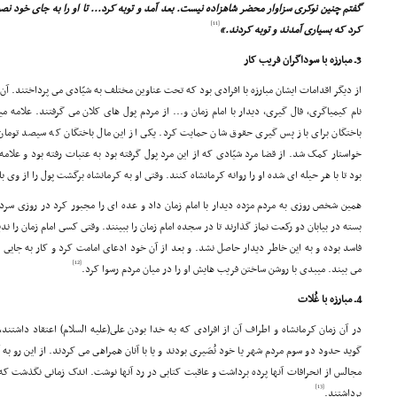
گفتم چنین نوکرى سزاوار محضر شاهزاده نیست. بعد آمد و توبه کرد... تا او را به جاى خود ن
[11]
کرد که بسیارى آمدند و توبه کردند.»
3ـ مبارزه با سوداگران فریب کار
از دیگر اقدامات ایشان مبارزه با افرادى بود که تحت عناوین مختلف به شیّادى مى پرداختند. آن 
نام کیمیاگرى، فال گیرى، دیدار با امام زمان و... از مردم پول هاى کلان مى گرفتند. علامه می
باختگان براى باز پس گیرى حقوق شان حمایت کرد. یکى از این مال باختگان که سیصد تومان 
خواستار کمک شد. از قضا مرد شیّادى که از این مرد پول گرفته بود به عتبات رفته بود و علامه م
بود تا با هر حیله اى شده او را روانه کرمانشاه کنند. وقتى او به کرمانشاه برگشت پول را از وى ب
همین شخص روزى به مردم مژده دیدار با امام زمان داد و عده اى را مجبور کرد در روزى سرد 
بسته در بیابان دو رکعت نماز گذارند تا در سجده امام زمان را ببینند. وقتى کسى امام زمان را 
فاسد بوده و به این خاطر دیدار حاصل نشد. و بعد از آن خود ادعاى امامت کرد و کار به جایى ر
[12]
مى بیند. میبدى با روشن ساختن فریب هایش او را در میان مردم رسوا کرد.
4ـ مبارزه با غُلات
در آن زمان کرمانشاه و اطراف آن از افرادى که به خدا بودن على(علیه السلام) اعتقاد داشتند
گوید حدود دو سوم مردم شهر یا خود نُصَیرى بودند و یا با آنان همراهى مى کردند. از این رو 
مجالس از انحرافات آنها پرده برداشت و عاقبت کتابى در رد آنها نوشت. اندک زمانى نگذشت که
[13]
برداشتند.