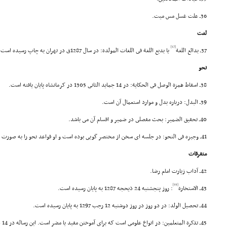
36ـ علت غسل مس میت.
لغت
[17]
37ـ بدائع اللغة
یا بدیع اللغة فى اللغات المولدة: در سال 1287ق در تهران به چاپ رسیده است.
نحو
38ـ اسقاط همزة الوصل فى الحکایة: در 14 جماید الثانى 1305 در کرمانشاه پایان یافته است.
39ـ البدل: درباره بدل و موارد استعمال آن است.
40ـ تحقیق الضمیر: بحث مفصلى در ضمیر و اقسام آن مى باشد.
41ـ وجیزه فى النحو: در جلسه اى سخن از مختصر گویى بوده است و او قواعد نحو را به صورت مختصر در دو صفحه بیان کرده است.
متفرقات
42ـ آداب زیارت امام رضا.
[19]
43ـ الاستخارة
: روز پنجشنبه 24 ذیحجه 1287 به پایان رسیده است.
44ـ تحصیل الولد: در دو روز در روز دوشنبه 12 رجب 1297 به پایان رسیده است.
45ـ تذکرة المتعلمین: در انواع علومى است که براى آموختن مفید یا مضر است. این رساله در 14 صفر 1300 نگاشته شده است.