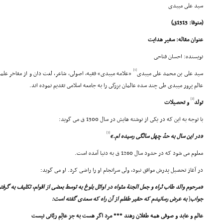
سید على میبدى
(متوفا: 1313ق)
عنوان مقاله: سفیر هدایت
نویسنده: احسان فتاحى
[1]
سید على بن محمد على میبدى
«علامه میبدى» فقیه، اصولى، شاعر، لغت دان و از مفاخر عل
عالم پرور میبدى طى چند سده عالمان بزرگى را به جامعه اسلامى تقدیم نموده اند.
[2]
تولد
و تحصیلات
با توجه به این که در یکى از نوشته هایش در سال 1300 ق مى گوید:
[3]
«در این سال به حدّ چهل سالگى رسیده ام.»
معلوم مى شود که در حدود سال 1260 ق به دنیا آمده است.
در آغاز تحصیل پدرش موافق نبود، ولى سرانجام او را راضى کرد. او مى گوید:
«مرحوم والد طاب ثراه و جعل الجنة مثواه در اوائل بلوغ به توسط بعضى از اقوام، تکلیف به گر
جواب
[
به عرض رسانیدم که حقیر طفلم از آن راه که سعدى گفته است:
عالم و عابد و صوفى همه طفلان رهند *** مرد اگر هست به جز عالِم ربّانى نیست