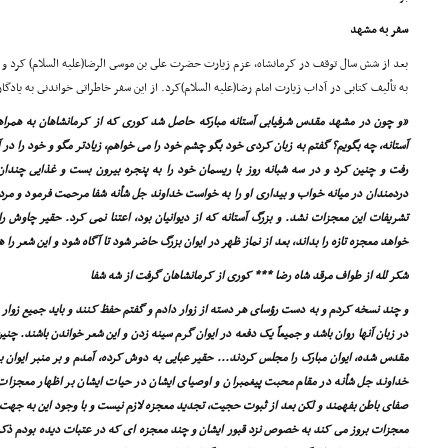
سفر به مشهد
بعد از شش سال توقف در کرمانشاه، عزم زیارت حضرت على بن موسى الرضا(علیه السلام) کرد و ب
به تألیف کتابى در آداب زیارت امام رضا(علیه السلام)کرد. از این سفر خاطراتى خواندنى به یادگا
«و چون در مشهد مقدس شرفیابى آستانه مبارکه حاصل شد کورى که از کرمانشاهان به همراهى 
آستانه، چه بگویم؟ گفتم به زبان کردى خود بگو چشم خود را مى خواهم، زیادتر مگو و خود را در آن
رفت و چنین کرد و در سه شبانه روز با ریسمان خود را به پنجره بیرون بست و غذایى چندا
دردمندان در میانه خواب و بیدارى او را به خواست خداوند جل شأنه شفا مرحمت فرمود و مردم
تشریفات این معجزات نشد. و بزرگ آستانه که از دیوانیان بود، اعتنا نمى کرد. حقیر چاوش 
خواهد معجزه تازه را بداند، بعد از نماز ظهر در ایوان بزرگ حاضر شود تا آگاه شود و این شعر را
شکر لله از طواف مرقد شاه رضا *** کورى از کرمانشاهان گرفت از شه شفا
و چند نسخه کردم و به دست رؤساى هر دسته از زوار دادم و گفتم حفظ کنند و باید جمیع زوار 
در زبان آنها روان باشد و جمیعاً یک دفعه در ایوان گرم سینه زدن و این شعر خواندن باشند. چ
مقدس شده، ایوان مبارک را مجلس کردند... حقیر عبایى به دوش کرده، آمدم و بر منبر ایوان ب
خداوند جل شأنه در مقام محبت پیغمبران و اوصیاى ایشان در حیات ایشان بر اظهار معجزا
صفاى باطن بفهمند و لکن بعد از ثبوت حجیت، تجدید معجزه لازم نیست و با وجود این به جهت 
معجزات بروز مى کند به خصوص نزد قبور ایشان و چند معجزه اى که در عتبات دیده بودم ذکر 