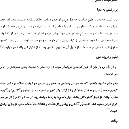
خصوصیات اخلاقى
بى رغبتى به دنیا
بى رغبتى به دنیا و طمع نداشتن به مال مردم از خصوصیات اخلاقى علامه میبدى بود. این 
ایمان داشته باشند و گفته هاى او را دلسوزانه تلقى کنند. او این خصوصیت را براى خود که از سا
بود این زهد باعث رغبت مردم به دین مى شود. وقتى برادر ایشان سید حسن میبدى از دنیا رفت 
صرف مجلس عزا شود. میبدى از گرفتن پول عذر خواست و در جواب نوشت: براى این که موعظه 
حقوق شرعیه منّتى بر ما نباشد، از قبولِ آن معذورم. به این وسیله از تکرار این واقعه در موارد دی
تبلیغ و ترویج دین
او در راه ترویج دین از هیچ کوششى فروگذار نبود. در راه سفر به مشهد وقتى مسجدى را خالى 
مى نویسد:
«در سفر مشهد مقدس که به سمنان رسیدیم مسجدى را دیدیم در نهایت صفاء از براى عبادت
کردیم مردم بلد را و بعد از اجتماع و فراغ از نماز ظهر و عصر به منبر رفتیم و گفتیم اى گرو
غالب اوقات از نماز گذار خالى باشد. اول خصم شما با ما خواهد بود در محشر که چرا از من هجر
کوچ کردن معلوم شد که بسیار آگاهى و بیدارى از غفلت و التفات به احکام خفیه از براى ایشان 
[26]
کرد.»
وفات