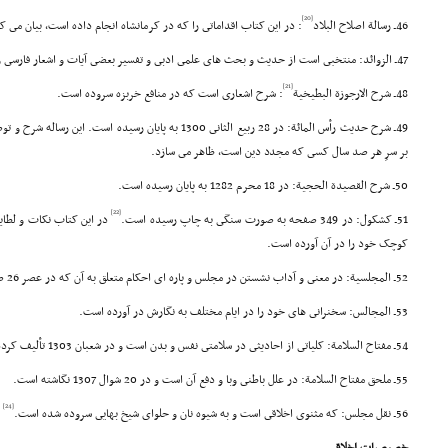
[20]
46ـ رسالة اصلاح البلاد
: در این کتاب اقداماتى را که در کرمانشاه انجام داده است، بیان مى ک
47ـ الزوائد: منتخبى است از حدیث و بحث هاى علمى ادبى و تفسیر بعضى آیات و اشعار فارسى و ادبى.
[21]
48ـ شرح الارجوزة البطیخیة
: شرح اشعارى است که در منافع خربزه سروده است.
49ـ شرح حدیث رأس المائة: در 28 ربیع الثانى 1300 به پایان رسی
بر سرِ هر صد سال کسى که مجدد دین است، ظاهر مى سازد.
50ـ شرح القصیدة الحجیة: در 18 محرم 1282 به پایان رسیده است.
[22]
51ـ کشکول: در 349 صفحه به صورت سنگى به چاپ رسیده است.
در این کتاب نکات و لطای
کوچک خود را در آن آورده است.
52ـ المجلسیة: در معنى و آداب نشستن در مجلس و پاره اى احکام متعلق به آن که در عصر 26 صفر 1297 در کرمانشاه به پایان رسیده است.
53ـ المجالس: سخنرانى هاى خود را در ایام مختلف به نگارش در آورده است.
54ـ مفتاح السلامة: کلیاتى از احادیثى در سلامتى نفس و بدن است و در شعبان 1303 تألیف کرده است.
55ـ ملحق مفتاح السلامة: در علل باطنى وبا و دفع آن است و در 20 شوال 1307 نگاشته است.
[24]
56ـ نقل مجلس: که مثنوى اخلاقى است و به شیوه نان و حلواى شیخ بهایى سروده شده است.
و