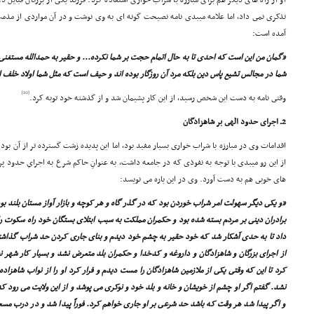
او از راه هاى دیگر هم براى مبارزه با شراب خوارى استفاده کرد. فرزند یکى از بزرگان قبای
تذکرى نمى داد، اما علامه میبدى نامه نصیحت گونه اى به وى نوشت و در آن مواردى از مذمت 
آمده است:
«گمان من این است که احدى تا به حال اتمام حجت بر شما نکرده... و حقیر به حمدالله مستغنى
شما در مجالس تشیع پاس دین بلکه مرد آن روزگار بوده اند و حیف است که مثل شما اولاد خلف از
[10]
وقتى نامه به دست این شخص رسید، از این کار پشیمان شد و از گذشته خود توبه کرد.
2ـ اجراى حدود الهى بر شاهزادگان
اقدامات وى در مبارزه با شراب خوارى بسیار مفید بود، اما این پدیده زشت گسترده تر از آن بود ک
از این رو میبدى با توجه به نفوذى که در جامعه داشت، به عنوانِ حاکم شرع به اجراىِ حدود پر
هاى خوبى هم به دست آورد. وى در این باره مى نویسد:
«و یکى دیگر سهولت امر شراب خوردن بود که در گذر گاه و هر کوچه و بازار آواز مستان بلند بو
برادران دینى بر مردم بسته شده بود و حکمران مملکت به سبب ابتلاى بستگان خود راه سکوت ر
داد تا به حدى آشکار شد که خود حقیر به چشم خود دیدم و بناى جارى کردن حد شراب گذاشتم 
از اجراى بزرگان و شاهزادگان و داروغه و کدخدا و حکمران بلد متعرض نشد و بسیار کار شه
کرد تا این که وقتى یکى از ملازمین شاهزادگان را مست دیدم و فرار کرد او را از نواب شاهزاد
نشد. گفتم اگر او چشم از خویشان و خانه و بلد خود و نوکرى مى پوشد و از این ولایت مى رود ک
و اگر پیدا شد هر وقت که باشد حد شرعى بر او جارى خواهم کرد. فوراً پیدا شد و در درب مسجد 