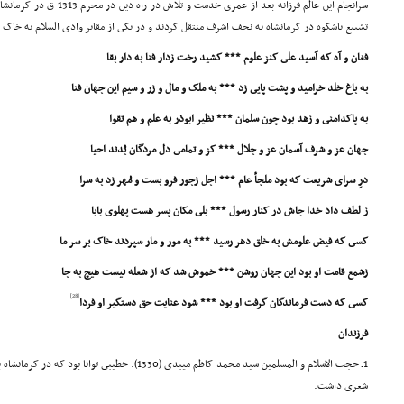
سرانجام این عالم فرزانه بعد از عمرى خدمت و تلاش در راه دین در محرم 1313 ق در کرمانشاه دار فانى را وداع گفت.
تشییع باشکوه در کرمانشاه به نجف اشرف منتقل کردند و در یکى از مقابر وادى السلام به خاک س
فغان و آه که آسید على کنز علوم *** کشید رخت زدار فنا به دار بقا
به باغ خلد خرامید و پشت پایى زد *** به ملک و مال و زر و سیم این جهان فنا
به پاکدامنى و زهد بود چون سلمان *** نظیر ابوذر به علم و هم تقوا
جهان عز و شرف آسمان عز و جلال *** کز و تمامى دل مردگان بُدند احیا
درِ سراى شریعت که بود ملجأ عام *** اجل زجور فرو بست و مُهر زد به سرا
ز لطف داد خدا جاش در کنار رسول *** بلى مکان پسر هست پهلوى بابا
کسى که فیض علومش به خلق دهر رسید *** به مور و مار سپردند خاک بر سر ما
زشمع قامت او بود این جهان روشن *** خموش شد که از شعله نیست هیچ به جا
[28]
کسى که دست فرماندگان گرفت او بود *** شود عنایت حق دستگیر او فردا
فرزندان
1ـ حجت الاسلام و المسلمین سید محمد کاظم میبدى (1330): خط
شعرى داشت.