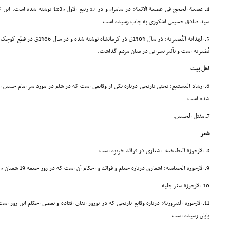
4ـ عصمة الحجج فى عصمة الائمة: در سامراء و 
سید صادق حسینى اشکورى به چاپ رسیده است.
5ـ الهدایة النُصیریة: در سال 1303ق در کرمانشاه نوشته شده و در سال 1306ق در قطع کوچک به چاپ رسیده است.
نُصَیریه است و تأثیر بسزایى در میان مردم گذاشت.
اهل بیت
شده است.
7ـ مقتل الحسین.
شعر
8ـ الارجوزة البطیخیة: اشعارى در فوائد خربزه است.
9ـ الارجوزة الحمامیه: اشعارى درباره حمام و فوائد و احکام آن است که در روز جمعه 19 شعبان 1285 در سامراء به پایان رسیده است.
10ـ الارجوزة سفر جلیه.
پایان رسیده است.