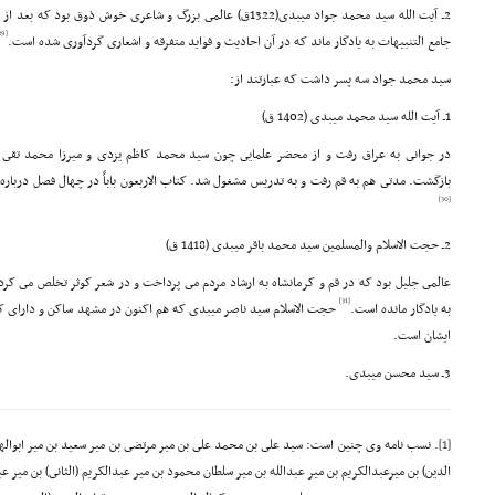
2ـ آیت الله سید محمد جواد میبدى(1322ق) عالمى بزرگ و شاعرى خوش ذوق ب
[29]
جامع التنبیهات به یادگار ماند که در آن احادیث و فواید متفرقه و اشعارى گردآورى شده است.
سید محمد جواد سه پسر داشت که عبارتند از:
1ـ آیت الله سید محمد میبدى (1402 ق)
در جوانى به عراق رفت و از محضر علمایى چون سید محمد کاظم یزدى و میرزا محمد تقى شیر
بازگشت. مدتى هم به قم رفت و به تدریس مشغول شد. کتاب الاربعون باباً در چهال فصل دربار
[30]
2ـ حجت الاسلام والمسلمین سید محمد باقر میبدى (1418 ق)
عالمى جلیل بود که در قم و کرمانشاه به ارشاد مردم مى پرداخت و در شعر کوثر تخلص مى کرد.
[31]
به یادگار مانده است.
حجت الاسلام سید ناصر میبدى که هم اکنون در مشهد ساکن و داراى کتا
ایشان است.
3ـ سید محسن میبدى.
[1]
. نسب نامه وى چنین است: سید على بن محمد على بن میر مرتضى بن میر سعید بن میر ابواله
الدین) بن میرعبدالکریم بن میر عبدالله بن میر سلطان محمود بن میر عبدالکریم (الثانى) بن میر عب