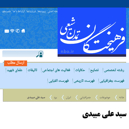
صفحه اصلی
پیوندها
درباره ما
ارتباط با ما
جستجو
ارسال مطلب
رشته تخصصی
نصایح
حکایات
فعالیت های اجتماعی
تالیفات
علمای شهید
فهرست جغرافیایی
فهرست تاریخی
فهرست الفبایی
خانه
موضوعات
جغرافیایی
ایران
یزد
سید علی میبدی
سید علی میبدی