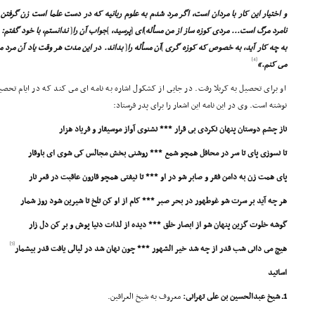
و اختیار این کار با مردان است، اگر مرد شدم به علوم ربانیه که در دست علما است زن گرفتن و
نامرد مرگ است... مردى کوزه ساز از من مسأله
]
اى
[
پرسید،
]
جواب آن را
[
ندانستم، با خود گفتم: 
به چه کار آید، به خصوص که کوزه گرى
]
آن مسأله را
[
بداند. در این مدت هر وقت یاد آن مرد م
[4]
مى کنم.»
او براى تحصیل به کربلا رفت. در جایى از کشکول اشاره به نامه اى مى کند که در ایام تحصیل
نوشته است. وى در این نامه این اشعار را براى پدر فرستاد:
ناز چشم دوستان پنهان نکردى بى قرار *** نشنوى آواز موسیقار و فریاد هزار
تا نسوزى پاى تا سر در محافل همچو شمع *** روشنى بخش مجالس کى شوى اى باوقار
پاى همت زن به دامن فقر و صابر شو در او *** تا نیفتى همچو قارون عاقبت در قعر نار
هر چه آید بر سرت شو غوطهور در بحر صبر *** کام از او کن تلخ تا شیرین شود روز شمار
گوشه خلوت گزین پنهان شو از ابصار خلق *** دیده از لذات دنیا پوش و بر کن دل زار
[5]
هیچ مى دانى شب قدر از چه شد خیر الشهور *** چون نهان شد در لیالى یافت قدر بیشمار
اساتید
1ـ شیخ عبدالحسین بن على تهرانى:
معروف به شیخ العراقین.