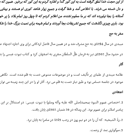
از این حجت خدا تعلق گرفته است به این کور گدا و اشاره کردم به این کور که برخیز. همین ک
و دل خسته مى خرند. با اخلاص آمد و شفا گرفت و جمیع زوار شاهد کورى او هستند و بینایى 
آستانه را بجا نیاورده اند که بر ما معلوم نشده، من اعلام کردم که تا چهل روز تمام بلاد را پر خ
بود. بارى چیزى نگذشت که جمیع تشریفات بجا آوردند و تمام شیعه براى نعمت بزرگ خدا را شک
سفر به حج
میبدى در سال 1294ق به حج مشرف شد و در همین سال فاضل اردکانى براى وى اجازه اجتهاد صادر کرد.
در حدود سال 1302ق نیز به فرمان ظلّ السلطان سفرى به اصفهان کرد و کتاب نبوت عیسى را به رشته تحریر درآورد.
آثار
علامه میبدى از علماى پر تألیف است و در موضوعات متنوعى دست به قلم شده است. نگاهى گذ
موجود در جامعه حساس بود و طبق نیاز دست به قلم مى برد. آثار او را در این چند زمینه مى توا
اعتقادى
1ـ اختصاص عموم النبوة بمحمد(صلى الله علیه وآله وسلم) یا نبوت عیسى: در استدلال بر ا
پیامبر اسلام براى عموم بود. این رساله در 26 شعبان 1302ق پایان یافت.
2ـ ردّ الشیخیه: که آن را در دو نیم روز در رجب 1285 در سامرا به پایان برد.
3ـ سوگوارى بعد از رجعت.