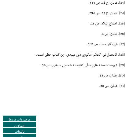
[23]
. همان، ج 21، ص 333.
[24]
. همان، ج 24، ص 294.
[25]
. اصلاح البلاد، ص 15.
[26]
. همان، ص 4.
[27]
. فرزانگان میبد، ص 167.
[28]
. المفصل فى الاعلام اشکورى ذیل میبدى، این کتاب خطى است.
[29]
. فهرست نسخه هاى خطى کتابخانه شخصى میبدى، ص 36.
[30]
. همان، ص 35.
[31]
. همان، ص 68.
موضوعات مرتبط
استادان
تالیفات