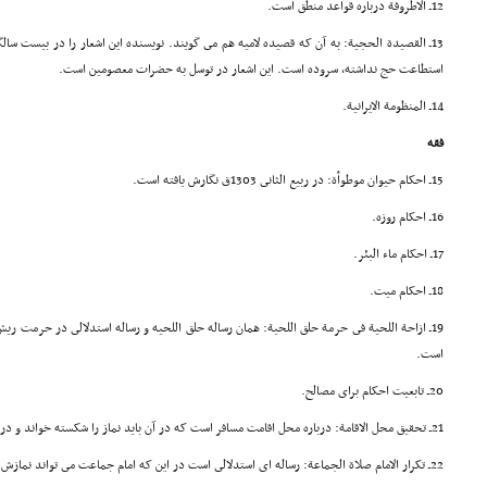
12ـ الاطروفة درباره قواعد منطق است.
13ـ القصیدة الحجیة: به آن که قصیده لامیه هم مى گویند. نویسنده این اشعار را در بیست سا
استطاعت حج نداشته، سروده است. این اشعار در توسل به حضرات معصومین است.
14ـ المنظومة الایرانیة.
فقه
15ـ احکام حیوان موطوأة: در ربیع الثانى 1303ق نگارش یافته است.
16ـ احکام روزه.
17ـ احکام ماء البئر.
18ـ احکام میت.
است.
20ـ تابعیت احکام براى مصالح.
21ـ تحقیق محل الاقامة: درباره محل اقامت مسافر است که در آن باید نماز را شکسته خواند و در سال 1308 در کرمانشاه نوشته شده است.
22ـ تکرار الامام صلاة الجماعة: رساله اى استدلالى است در این که امام جماعت مى تواند نمازش را تکرار کند.