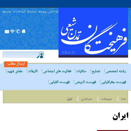
صفحه اصلی
پیوندها
درباره ما
ارتباط با ما
جستجو
ارسال مطلب
رشته تخصصی
نصایح
حکایات
فعالیت های اجتماعی
تالیفات
علمای شهید
فهرست جغرافیایی
فهرست تاریخی
فهرست الفبایی
خانه
موضوعات
جغرافیایی
ایران
ایران