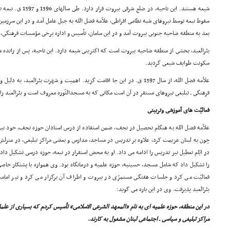
شیعه هستند. این ناحیه، 
سقوط نبعه توسط نیروهاى شبه نظامى افراطى، علاّمه فضل الله به جبل عامل آمد و در این سرزمین
بعد به منطقه ضاحیه جنوبى بیروت آمد و در این سامان، تأسیس و اداره برخى مؤسسات فرهنگى، تع
بئرالعبد، بخشى از منطقه ضاحیه بیروت است که اکثریتى شیعه دارد. این ناحیه، پس از رانده 
سکونت طوایف شیعى گردید.
علاّمه فضل الله، از سال 1397 ق. در این جا اقامت گزید. اهمیت و شهرت بئرالعب
فرهنگى ـ تبلیغى نیروهاى مستقر در آن است مکانى که به مسجدالثّوره معروف است و بئرالعبد را
فعالیّت هاى آموزشى وتربیتى
علاّمه فضل الله به هنگام تحصیل در نجف، ضمن استفاده از درس استادان حوزه نجف، خود نیز 
چون به لبنان عزیمت کرد، علاوه بر تدریس در مساجد، مدارس و بعضى مراکز تبلیغى، در منزلش 
در ایّام تعطیل نیز تدریس را ادامه مى داد. او به محض استقرار در نبعه، حوزه درسى تشکیل داد 
را تشکیل داد که شامل مسجد، حسینیه، حوزه علمیه و درمانگاه بود. وى همواره با پشتکار خ
فعالیّت مى کرد و جلسات هفتگى مستمرّى در بیروت و اطراف آن برگزار مى کرد و نیز امام
بئرالعبد پذیرفت. وى در این باره مى گوید:
در این منطقه، حوزه علمیه اى به نام «المعهد الشرعى الاسلامى» تأسیس کردم که بسیارى از علما
مراکز تبلیغى و سیاسى ـ اجتماعى لبنان مشغول به کارند.