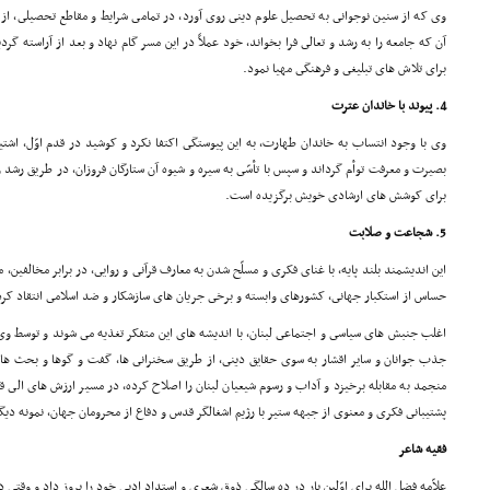
وى که از سنین نوجوانى به تحصیل علوم دینى روى آورد، در تمامى شرایط و مقاطع تحصیلى، از 
آن که جامعه را به رشد و تعالى فرا بخواند، خود عملاً در این مسر گام نهاد و بعد از آراسته گ
براى تلاش هاى تبلیغى و فرهنگى مهیا نمود.
4. پیوند با خاندان عترت
وى با وجود انتساب به خاندان طهارت، به این پیوستگى اکتفا نکرد و کوشید در قدم اوّل، اشتیاق
بصیرت و معرفت توأم گرداند و سپس با تأسّى به سیره و شیوه آن ستارگان فروزان، در طریق رشد و 
براى کوشش هاى ارشادى خویش برگزیده است.
5. شجاعت و صلابت
این اندیشمند بلند پایه، با غناى فکرى و مسلّح شدن به معارف قرآنى و روایى، در برابر مخالفین
حساس از استکبار جهانى، کشورهاى وابسته و برخى جریان هاى سازشکار و ضد اسلامى انتقاد کر
اغلب جنبش هاى سیاسى و اجتماعى لبنان، با اندیشه هاى این متفکر تغذیه مى شوند و توسط و
جذب جوانان و سایر اقشار به سوى حقایق دینى، از طریق سخنرانى ها، گفت و گوها و بحث هاى
منجمد به مقابله برخیزد و آداب و رسوم شیعیان لبنان را اصلاح کرده، در مسیر ارزش هاى الى قر
پشتیبانى فکرى و معنوى از جبهه ستیر با رژیم اشغالگر قدس و دفاع از محرومان جهان، نمونه دی
فقیه شاعر
علاّمه فضل الله براى اوّلین بار در ده سالگى ذوق شعرى و استداد ادبى خود را بروز داد و وقتى د