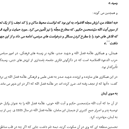
رسید.»
و همچنین مى گوید:
«به اعتقاد من، ارزش مجله الاضواء، به این بود که توانست محیط ساکن و را کد نجف را از یک تحر
از سوى آیت الله سیّدمحسن حکیم ـ که مخارج مجلّه را نیز تأمین مى کرد ـ مورد حمایت و تأیید قر
که تلاش هاى خود را با مطرح کردن مسائل و درخواست هاى مردمى، ادامه مى داد و از این ج
[11]
داشت
.»
همدلى، و همکارى علاّمه فضل الله و شهید صدر، علاوه بر زمینه هاى فرهنگى، در امور سیاسى ن
حزب الدعوة الاسلامیه است که در دگرگونى فکرى جامعه، پاسدارى از ارزش هاى دینى، رسیدگى ب
تأثیرگذار بود.
در این همکارى هاى سازنده و ارزنده، شهید صدر به نقش علمى و فرهنگى علاّمه فضل الله پى برد 
گفت: «آنها که از نجف رفته اند، ضرر کرده اند جز علاّمه فضل الله که اگر در این شهر مى ماند،
به سوى لبنان
از آن جا که آیت الله سیّدمحسن حکیم و آیت الله خویى، علاّمه فضل الله را به عنوان وکیل خو
توصیه پدر و اصرار جمع کثیرى 
به لبنان، مهاجرت کرد.
نخستین منطقه اى که وى در آن سکونت گزید، نبعه نام داشت جایى که اگر چه در قلب مناطق مس