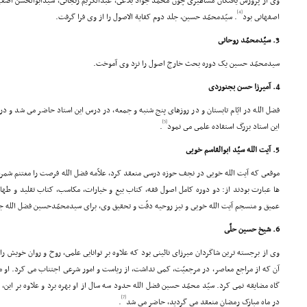
وى از پرورش یافتگان مشاهیرى چون محمّد جواد بلاغى، عبدالکریم زنجانى، سیّدابوالحسن اصفهان
[4]
اصفهانى بود
. سیّدمحمّد حسین، جلد دوم کفایة الاصول را از وى فرا گرفت.
3. سیّدمحمّد روحانى
سیدمحمّد حسین یک دوره بحث خارج اصول را نزد وى آموخت.
4. آمیرزا حسن بجنوردى
فضل الله در ایّام تابستان و در روزهاى پنج شنبه و جمعه، در درس این استاد حاضر مى شد و 
[5]
این استاد بزرگ استفاده علمى مى نمود
.
5. آیت الله سیّد ابوالقاسم خویى
موقعى که آیت الله خویى در نجف حوزه درسى منعقد کرد، علاّمه فضل الله فرصت را مغتنم شمرد
ها عبارت بودند از: دو دوره کامل اصول فقه، کتاب بیع و خیارات، مکاسب، کتاب تقلید و ط
عمیق و منسجم آیت الله خویى و نیز روحیه دقّت و تحقیق وى، براى سیدمحمّدحسین فضل الله جا
6. شیخ حسین حلّى
وى از برجسته ترین شاگردان میرزاى نائینى بود که علاوه بر توانایى علمى، روح و روان خویش را ب
آن که از مراجع معاصر، در مرجعیّت، کمى نداشت، از ریاست و امور شرعى اجتناب مى کرد. او مد
گاه مضایقه نمى کرد. سیّد محمّد حسین فضل الله حدود سه سال از او بهره برد و علاوه بر این
[7]
در ماه مبارک رمضان منعقد مى گردید، حاضر مى شد
.