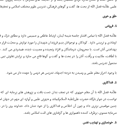
علمى علاّمه فضل الله از بحث ها، گفت و گوهاى فرهنگى، تدریس علوم مختلف اسلامى و تحقیق
خلق و خوى
1. فروتنى
علاّمه فضل الله با تمامى اقشار جامعه شیعه لبنان، ارتباط عاطفى و صمیمى دارد و مطابق درک و 
ارشادى و تربیتى دارد. کودکان و نوجوانان یتیم فرزندان شهیدان را مورد نوازش و محبّت قرار 
بهداشتى آنان است. با محرومان، درماندگان و افراد رنجیده و مصیبت دیده، همدردى مى کند. در 
با لطافت، ملایمت و رأفت، آنان را در بحث ها و گفت و گوها قانع مى سازد و برایش تفاوتى ن
مشغول تدریس باشد.
با وجود احراز مقام علمى و رسیدن به درجه اجتهاد، تدریس هر درسى را عهده دار مى شود.
2. فداکارى
علاّمه فضل الله با آن مقام حوزوى که در نجف بدان دست یافت و پژوهش هاى پرمایه اى که 
توانست در جوار بارگاه حضرت على(علیه السلام)بماند و شهرتى علمى و آوازه اى مهم در جهان اسل
چنین موقعیتى برترى داد و چون آن اخلاص و فداکارى را از خود نشان داد، خداوند وى را در م
سرمایه معنوى، برطرف کننده ناهموارى ها و گرفتارى هاى امّت اسلامى باشد.
3. خودسازى و تهذیب نفس