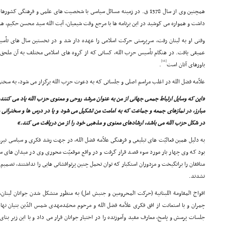
همچنین وى از سال 1378 ق. در زمینه مسائل سیاسى با شخصیت هاى علمى و فرهنگى
داشت و همواره مى کوشید در این برنامه ها با مرجع وقت شیعیان، آیت الله سید محسن حکیم، هم
وقتى او به لبنان رفت، سرپرستى حرکت اسلامى را عهده دار شد و در نخستین سال هاى تأسیس 
عمیقى یافت. در هنگام تأسیس حزب الله، کسانى که از گروه هاى اسلامى مختلف به آن ملحق
[16]
باورهاى آنان است
.
علاّمه فضل الله در اغلب مراسم اصلى و جلساتى که به دعوت حزب الله برگزار مى شود، به سخنرا
«این که وسایل ارتباط جمعى جهانى از من به عنوان مرشد روحى و معنوى حزب الله یاد مى کنند، 
مبارز، در نمازهاى جمعه و جماعت که به امامت من تشکیل مى شود و یا در درس ها و سخنرانى
در شکل حزب الله مى باشد، ارشادهاى معنوى و مذهبى خود را از من دریافت مى کند.»
به دلیل همین فعالیّت هاى تبلیغى و فرهنگى علاّمه فضل الله، در جهت رشد فکرى و سیاسى نی
بود که وى چهار بار مورد سوء قصد قرار گرفت و در واقع موقعیّت محورى وى در میدان هاى س
منافقان را برانگیخت و مزدوران استکبار که توان تحمل چنین پرتوافشانى هایى را نداشتند، تصمیم گر
نشدند.
افواج المقاومة اللبنانیة (حرکت المحرومین و جنبش امل) به منظور متشکل شدن جوانان لبن
چمران و با استعانت از افق فکرى علاّمه فضل الله و مرحوم محمّدمهدى شمس الدّین بنیان نهاده
جلسات پرسش و پاسخ، معارف مفید وآموزنده را در اختیار جوانان قرار مى داد و با این زیر بن