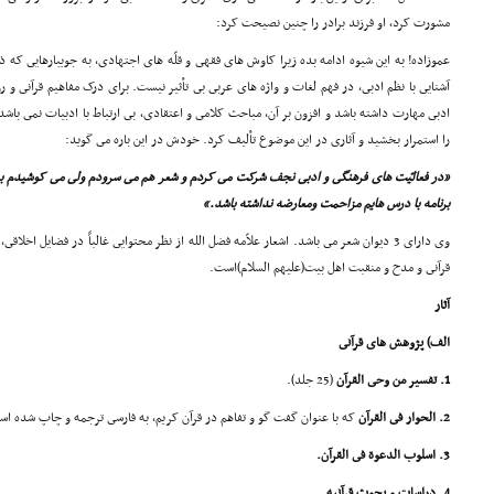
مشورت کرد، او فرزند برادر را چنین نصیحت کرد:
عموزاده! به این شیوه ادامه بده زیرا کاوش هاى فقهى و قلّه هاى اجتهادى، به جویبارهایى که ذو
آشنایى با نظم ادبى، در فهم لغات و واژه هاى عربى بى تأثیر نیست. براى درک مفاهیم قرآنى 
ادبى مهارت داشته باشد و افزون بر آن، مباحث کلامى و اعتقادى، بى ارتباط با ادبیات نمى باش
را استمرار بخشید و آثارى در این موضوع تألیف کرد. خودش در این باره مى گوید:
«در فعالیّت هاى فرهنگى و ادبى نجف شرکت مى کردم و شعر هم مى سرودم ولى مى کوشیدم به 
برنامه با درس هایم مزاحمت ومعارضه نداشته باشد.»
وى داراى 3 دیوان شعر مى باشد. اشعار علاّمه فضل الله از نظر محتوایى غالباً در فضایل اخ
قرآنى و مدح و منقبت اهل بیت(علیهم السلام)است.
آثار
الف) پژوهش هاى قرآنى
1. تفسیر من وحى القرآن
(25 جلد).
2. الحوار فى القرآن
که با عنوان گفت گو و تفاهم در قرآن کریم، به فارسى ترجمه و چاپ شده ا
3. اسلوب الدعوة فى القرآن.
4. دراسات و بحوث قرآنیه.