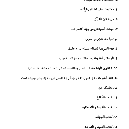
5. مطارحات فى قضایاى قرآنیه.
6. من عرفان القرآن.
7. حرکت النبوة فى مواجهة الانحراف.
ب) مباحث فقهى و اصولى
8. فقه الشریعة
(رساله عملیّه در 3 جلد).
9. المسائل الفقهیة
(استفتائات و سؤالات فقهى).
10. الفتاوى الواضحه
(تعلیقه بر رساله عملیّه شهید سیّد محمّد باقر صدر).
11. فقه الحیات
که با عنوان فقه و زندگى به فارسى ترجمه به چاپ رسیده است.
12. مناسک حج.
13. کتاب النّکاح.
14. کتاب القرعة و الاستخاره.
15. کتاب الجهاد.
16. کتاب الصید و الذباحة.