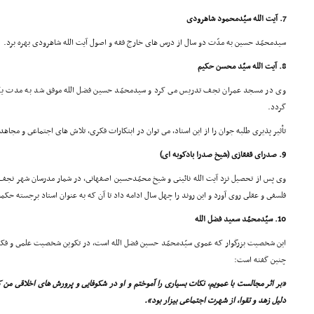
7. آیت الله سیّدمحمود شاهرودى
سیدمحمّد حسین به مدّت دو سال از درس هاى خارج فقه و اصول آیت الله شاهرودى بهره برد.
8. آیت الله سیّد محسن حکیم
وى در مسجد عمران نجف تدریس مى کرد و سیدمحمّد حسین فضل الله موفق شد به مدت یک سا
گردد.
تأثیر پذیرى طلبه جوان را از این استاد، مى توان در ابتکارات فکرى، تلاش هاى اجتماعى و مجا
9. صدراى قفقازى (شیخ صدرا بادکوبه اى)
وى پس از تحصیل نزد آیت الله نائینى و شیخ محمّدحسین اصفهانى، در شمار مدرسان شهر نجف 
فلسفى و عقلى روى آورد و این روند را چهل سال ادامه داد تا آن که به عنوان استاد برجسته ح
10. سیّدمحمّد سعید فضل الله
این شخصیت بزرگوار که عموى سیّدمحمّد حسین فضل الله است، در تکوین شخصیت علمى و فکرى 
چنین گفته است:
«بر اثر مجالست با عمویم، نکات بسیارى را آموختم و او در شکوفایى و پرورش هاى اخلاقى من 
دلیل زهد و تقوا، از شهرت اجتماعى بیزار بود».