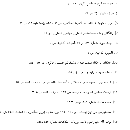
[4]
. در سایه کریمه، ناصر باقرى بیدهندى.
[5]
.حوزه، شماره 25، ص 41.
[6]
. غروب خورشید فقاهت، غلامرضا اسلامى، ص 51 - 50حوزه شماره 25، ص 41.
[7]
. زندگانى و شخصیت شیخ انصارى، مرتضى انصارى، ص 501.
[8]
. مجله حوزه، شماره 25، ص 41 السیدة الذاتیه، ص 9.
[9]
. السیرة الذاتیه، ص 4.
[10]
. زندگانى و افکار شهید صدر، سیّدکاظم حسینى حائرى، ص 80 - 81.
[11]
. مجله حوزه، شماره 25، ص 42 و 66.
[12]
. گزیده اى از شیوه هاى استدلالى علاّمه فضل الله، ص 5 السیرة الذاتیه، ص 18.
[13]
. فرهنگ سیاسى لبنان، هـ علیزاده، ص 153 السیرة الذاتیه ص 6 ـ 7.
[14]
. مجله شاهد، شماره 261، بهمن 1375.
[15]
. مشاهیر سیاسى قرن بیستم، ص 425 - 426 روزنامه جمهورى اسلامى، 28 اسفند 1370 ش. شماره 3708.
[16]
.حزب الله، شیخ نعیم قاسم، روزنامه اطلاعات، شماره 228246.