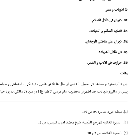
د) ادبیات و شعر
82. دیوان فى ظلال الاسلام.
83. قصاید الاسلام و الحیات.
84. دیوان على شاطئى الوجدان.
85. فى ظلال الشهادة.
86. حرارت فى الادب و الشعر.
وفات
پیش از سالروز شهادت جد اطهرش ,,حضرت امام موسی کاظم (ع) ) در سن 75 سالگی بدرود حیات گفت.
[1]
. مجله حوزه، شماره 25 ص 29.
[2]
. السیرة الذاتیه للمرجع الدّینیه، شیخ محمّد ادیب قبیسى، ص 4.
[3]
. السیرة الذاتیه، ص 3 و 18.