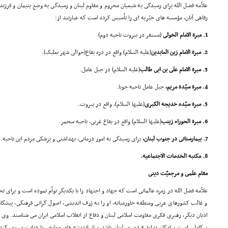
علاّمه فضل الله براى رسیدگى به شیعیان محروم و مقاوم لبنان و رسیدگى به وضع یتیمان و فرزن
رفاهى آنان، مؤسسه هاى خیّریه اى را تأسیس کرده است که عبارتند از:
1. مبرة الامام الخوئى
(مستقر در بیروت ناحیه دوم)
2. مبرة الامام زین العابدین
(علیه السلام) واقع در دره بقاع(حوالى شهر بعلبک).
3. مبرة الامام على بن ابى طالب
(علیه السلام) در جبل عامل.
4. مبرة سیّدة مریم،
جبل عامل ناحیه جویا.
5. مبرة سیّده خدیجه الکبرى
(علیها السلام)، واقع در بیروت.
6. مبرة الحوراء زینب
(علیها السلام) واقع در بقاع غربى، ناحیه سحمر.
7. بیمارستانى در جنوب لبنان،
براى رسیدگى به امور درمانى، بهداشتى و پزشکى مردم این ناحیه.
8. مکتبه الخدمات الاجتماعیه.
مقام علمى و مرجعیّت دینى
علاّمه فضل الله در زمره عالمانى است که جهاد و اجتهاد را با یکدیگر توأم نموده است و براى ت
و غالب کشورهاى عربى ومنطقه خاورمیانه، او را به ژرف اندیشى، اصول گرانى فرهنگى، پیش
ادیان دیگر، رهبرى فکرى مقاومت اسلامى لبنان و دفاع از انقلاب اسلامى ایران مى شناسند. وى 
و کاملى است و امکان ندارد فردى مسلمان باشد و از اندیشه هاى معارض با دیانت پیروى کند