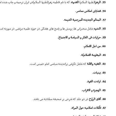
55. الزهرا
(علیها السلام)
القدوة،
که با نام فاطمه زهرا(علیها السلام)در ایران ترجمه و چاپ شده 
56. قضایاى اسلامى معاصر.
57. المعالم الجدیدة للمرجعیة الشیعه.
58. الندوه
شامل سخنرانى ها، پرسش ها و پاسخ هاى هفتگى در حوزه علمیه مرتضى در سوریه اس
59. حرارات فى الفکر و السیاسة و الاجتماع.
60. من اجل الاسلام.
61. المقاومة الاسلامیّة.
62. الفقیه والامّة
که شامل نگرشى براندیشه سیاسى امام خمینى است.
63. بینیات.
64. ارادت القوة.
65. الهجرة و الاقراب.
66. آفاق الروّح
در دو جلد که شرحى بر صحیفه سجّادیه مى باشد.
67. تأمّلات اسلامیه حول المراة.