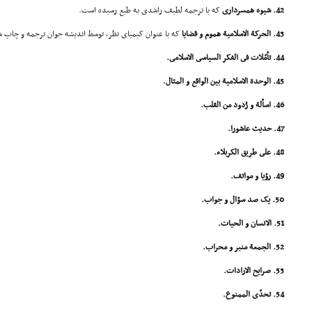
42. شیوه همسردارى
که با ترجمه لطیف راشدى به طبع رسیده است.
43. الحرکة الاسلامیة هموم و قضایا
که با عنوان کیمیاى نظر، توسط اندیشه جوان ترجمه و چاپ 
44. تأمّلات فى الفکر السیاسى الاسلامى.
45. الوحدة الاسلامیة بین الواقع و المثال.
46. اسألة و رُدود من القلب.
47. حدیث عاشورا.
48. على طریق الکربلاء.
49. رؤیا و مواتف.
50. یک صد سؤال و جواب.
51. الانسان و الحیات.
52. الجمعة منبر و محراب.
53. صرایح الارادات.
54. تحدّى الممنوع.