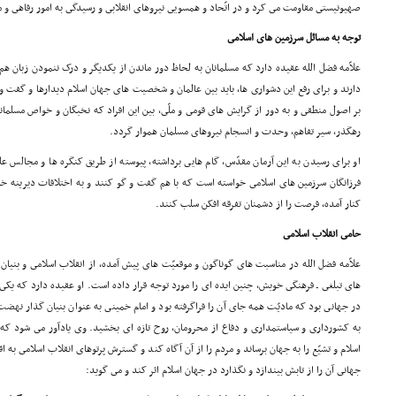
صهیونیستى مقاومت مى کرد و در اتّحاد و همسویى نیروهاى انقلابى و رسیدگى به امور رفاهى و مع
توجه به مسائل سرزمین هاى اسلامى
علاّمه فضل الله عقیده دارد که مسلمانان به لحاظ دور ماندن از یکدیگر و درک ننمودن زبان هم
دارند و براى رفع این دشوارى ها، باید بین عالمان و شخصیت هاى جهان اسلام دیدارها و گفت 
بر اصول منطقى و به دور از گرایش هاى قومى و ملّى، بین این افراد که نخبگان و خواص مسلمان
رهگذر، سیر تفاهم، وحدت و انسجام نیروهاى مسلمان هموار گردد.
او براى رسیدن به این آرمان مقدّس، گام هایى برداشته، پیوسته از طریق کنگره ها و مجالس علم
فرزانگان سرزمین هاى اسلامى خواسته است که با هم گفت و گو کنند و به اختلافات دیرینه خا
کنار آمده، فرصت را از دشمنان تفرقه افکن سلب کنند.
حامى انقلاب اسلامى
علاّمه فضل الله در مناسبت هاى گوناگون و موقعیّت هاى پیش آمده، از انقلاب اسلامى و بنیان 
هاى تبلغى ـ فرهنگى خویش، چنین ایده اى را مورد توجه قرار داده است. او عقیده دارد که یک
در جهانى بود که مادیّت همه جاى آن را فراگرفته بود و امام خمینى به عنوان بنیان گذار نهضت
به کشوردارى و سیاستمدارى و دفاع از محرومان، روح تازه اى بخشید. وى یادآور مى شود که
اسلام و تشیّع را به جهان برساند و مردم را از آن آگاه کند و گسترش پرتوهاى انقلاب اسلامى ب
جهانى آن را از تابش بیندازد و نگذارد در جهان اسلام اثر کند و مى گوید: