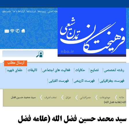
صفحه اصلی
پیوندها
درباره ما
ارتباط با ما
جستجو
ارسال مطلب
رشته تخصصی
نصایح
حکایات
فعالیت های اجتماعی
تالیفات
علمای شهید
فهرست جغرافیایی
فهرست تاریخی
فهرست الفبایی
خانه
موضوعات
جغرافیایی
عراق
نجف اشرف
سید محمد حسین فضل
الله (علامه فضل الله)
سید محمد حسین فضل الله (علامه فضل