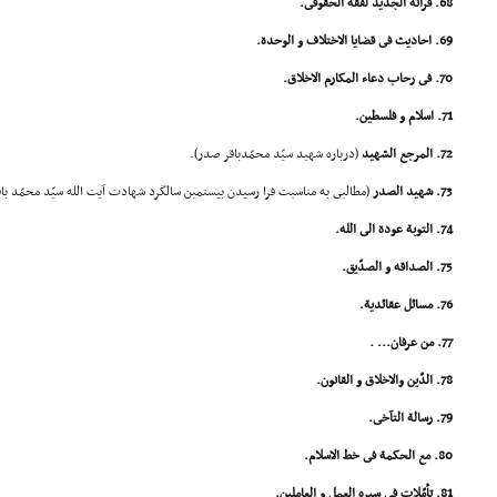
68. قرائة الجدید لفقه الحقوقى.
69. احادیث فى قضایا الاختلاف و الوحدة.
70. فى رحاب دعاء المکارم الاخلاق.
71. اسلام و فلسطین.
72. المرجع الشهید
(درباره شهید سیّد محمّدباقر صدر).
73. شهید الصدر
(مطالبى به مناسبت فرا رسیدن بیستمین سالگرد شهادت آیت الله سیّد محمّد با
74. التوبة عودة الى الله.
75. الصداقه و الصدّیق.
76. مسائل عقائدیة.
77. من عرفان... .
78. الدّین والاخلاق و القانون.
79. رسالة التآخى.
80. مع الحکمة فى خط الاسلام.
81. تأمّلات فى سیره العمل و العاملین.