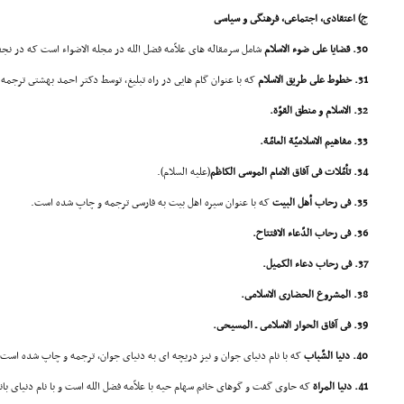
ج) اعتقادى، اجتماعى، فرهنگى و سیاسى
30. قضایا على ضوء الاسلام
شامل سرمقاله هاى علاّمه فضل الله در مجله الاضواء است که در نج
31. خطوط على طریق الاسلام
که با عنوان گام هایى در راه تبلیغ، توسط دکتر احمد بهشتى ترجم
32. الاسلام و منطق القوّة.
33. مفاهیم الاسلامیّة العامّة.
34. تأمّلات فى آفاق الامام الموسى الکاظم
(علیه السلام).
35. فى رحاب أهل البیت
که با عنوان سیره اهل بیت به فارسى ترجمه و چاپ شده است.
36. فى رحاب الدّعاء الافتتاح.
37. فى رحاب دعاء الکمیل.
38. المشروع الحضارى الاسلامى.
39. فى آفاق الحوار الاسلامى ـ المسیحى.
40. دنیا الشّباب
که با نام دنیاى جوان و نیز دریچه اى به دنیاى جوان، ترجمه و چاپ شده است.
41. دنیا المراة
که حاوى گفت و گوهاى خانم سهام حیه با علاّمه فضل الله است و با نام دنیاى با