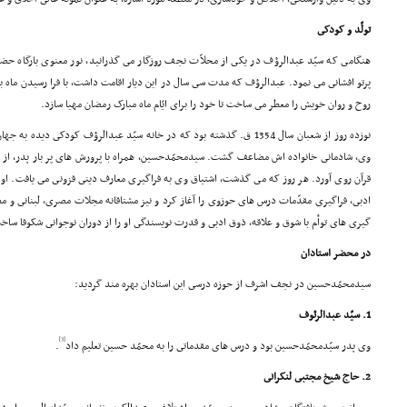
تولّد و کودکى
هنگامى که سیّد عبدالرؤف در یکى از محلاّت نجف روزگار مى گذرانید، نور معنوى بارگاه حضرت 
پرتو افشانى مى نمود. عبدالرؤف که مدت سى سال در این دیار اقامت داشت، با فرا رسیدن ماه ب
روح و روان خویش را معطر مى ساخت تا خود را براى ایّام ماه مبارک رمضان مهیا سازد.
نوزده روز از شعبان سال 1354 ق. گذشته بود که در خانه سیّد عبدالرؤف کودکى دی
وى، شادمانى خانواده اش مضاعف گشت. سیدمحمّدحسین، همراه با پرورش هاى پر بار پدر، از ه
قرآن روى آورد. هر روز که مى گذشت، اشتیاق وى به فراگیرى معارف دینى فزونى مى یافت. او د
ادبى، فراگیرى مقدّمات درس هاى حوزوى را آغاز کرد و نیز مشتاقانه مجلات مصرى، لبنانى و مط
گیرى هاى توأم با شوق و علاقه، ذوق ادبى و قدرت نویسندگى او را از دوران نوجوانى شکوفا ساخ
در محضر استادان
سیدمحمّدحسین در نجف اشرف از حوزه درسى این استادان بهره مند گردید:
1. سیّد عبدالرئوف
[3]
وى پدر سیّدمحمّدحسین بود و درس هاى مقدماتى را به محمّد حسین تعلیم داد
.
2. حاج شیخ مجتبى لنکرانى