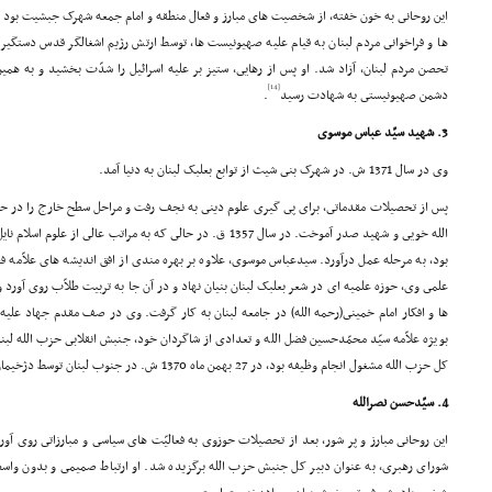
این روحانى به خون خفته، از شخصیت هاى مبارز و فعال منطقه و امام جمعه شهرک جبشیت بود ک
ها و فراخوانى مردم لبنان به قیام علیه صهیونیست ها، توسط ارتش رژیم اشغالگر قدس دستگیر
[14]
دشمن صهیونیستى به شهادت رسید
.
3. شهید سیّد عباس موسوى
وى در سال 1371 ش. در شهرک بنى شیث از توابع بعلبک لبنان به دنیا آمد.
پس از تحصیلات مقدماتى، براى پى گیرى علوم دینى به نجف رفت و مراحل سطح خارج را در حوز
الله خویى و شهید صدر آموخت. در سال 1357 ق. در حالى که به مراتب عالى
بود، به مرحله عمل درآورد. سیدعباس موسوى، علاوه بر بهره مندى از افق اندیشه هاى علاّمه فضل 
علمى وى، حوزه علمیه اى در شعر بعلبک لبنان بنیان نهاد و در آن جا به تربیت طلاّب روى آورد و
ها و افکار امام خمینى(رحمه الله) در جامعه لبنان به کار گرفت. وى در صف مقدم جهاد علیه 
بویژه علاّمه سیّد محمّدحسین فضل الله و تعدادى از شاگردان خود، جنبش انقلابى حزب الله لبنا
کل حزب الله مشغول انجام وظیفه بود، در 27 بهمن ماه 1370 ش. در جنوب لبنان توسط دژخیمان صهیونیستى به شهادت رسید
4. سیّدحسن نصرالله
این روحانى مبارز و پر شور، بعد از تحصیلات حوزوى به فعالیّت هاى سیاسى و مبارزاتى روى آ
شوراى رهبرى، به عنوان دبیر کل جنبش حزب الله برگزیده شد. او ارتباط صمیمى و بدون واسط