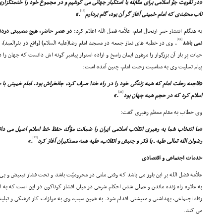
«در تقویت جوّ اسلامى براى مقابله با استکبار جهانى مى کوشیم و در مجموع خود را خدمتگزا
[18]
ناب محمّدى که امام خمینى آغاز گر آن بود، گام بردارم
.»
به هنگام انتشار خبر ارتحال امام، علاّمه فضل الله اعلام کرد:
در عصر حاضر، هیچ مصیبتى دردناک
[19]
نمى باشد
.
وى در خطبه هاى نماز جمعه در مسجد امام رضا(علیه السلام) (واقع در بئرالعبد)،
حیات پر بار آن بزرگوار را مرهون ایمان راسخ و اراده استوار پیامبر گونه اش دانست که جهان را
د
پیام تسلیت وى به مناسبت رحلت امام، چنین آمده است:
«فاجعه رحلت امام که همه زندگى خود را در راه خدا صرف کرد، جانخراش بود. امام خمینى 
[21]
اسلام کرد که در حجم همه جهان بود
.»
وى خطاب به مقام معظم رهبرى گفت:
«ما انتخاب شما به رهبرى انقلاب اسلامى ایران را ضمانت مؤکّد حفظ خط اسلام اصیل مى دان
[22]
رضوان الله تعالى علیه ـ با فکر و جنبش و انقلاب، علیه همه مستکبران آغاز کرد
.»
خدمات اجتماعى و اقتصادى
علاّمه فضل الله بر این باور مى باشد که وقتى ملتى در محرومیّت باشد و تحت فشار تبعیض و بى
به علاوه راه زنده ماندن و عملى شدن احکام شرعى در میان اقشار گوناگون در این است که به 
رفاه اجتماعى، بهداشتى و معیشتى اقدام شود. به همین سبب، وى به موازات کار فرهنگى و تبلیغى
مى کند.