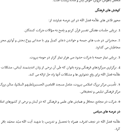
شخص باهوش، فروتن، خوش بیان و ساده زیست است.
کوشش هاى فرهنگى
محور تلاش هاى علاّمه فضل الله در این عرصه عبارتند از:
1. برپایى جلسات هفتگى تفسیر قرآن کریم و پاسخ به سؤالات شرکت کنندگان.
2. سخنرانى در شب هاى جمعه و خواندن دعاى کمیل وى با صدایى روح بخش و آوازى محزون ا
مخاطبان مى گذارد.
3. برپایى نماز جمعه با شرکت حدود سى هزار نماز گزار در حومه بیروت.
4. برگزارى میزگردهاى فرهنگى ویژه بانوان که طى آن برخى از زنان اندیشمند لبنانى، مشکلات 
علاّمه فضل الله براى رفع دشوارى ها و مشکلات آنها راه حل ارائه مى کند.
5. تأسیس مرکز بزرگ اسلامى بیروت، شامل مسجد الامامین الحسنین(علیهم السلام)، سالن بزرگ
مرکز فرهنگى تبلیغى و تحقیقاتى.
6. شرکت در مجامع، محافل و همایش هاى علمى و فرهنگى که در لبنان و برخى از کشورهاى اسلامى برگزار مى شود.
در عرصه هاى سیاسى
علاّمه فضل الله در نجف اشرف، همراه با تحصیل و تدریس، با شهید آیت الله سیّد محمّد با
کرد.