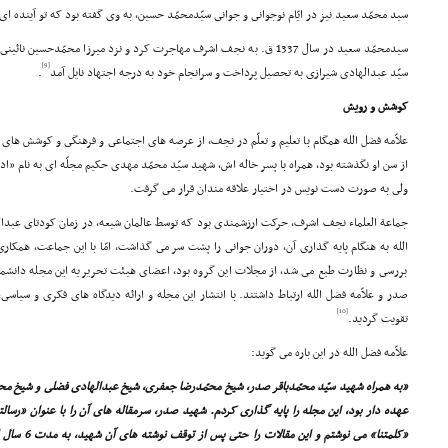
سید محمّد سعید نیز در ایّام نوجوانى و جوانى سیّدمحمّد حسین، به وى گفته بود که تو آینده
سیدمحمّد سعید در سال 1337 ق. به نجف اشرف مهاجرت کرد و نزد میرزا محمّدحسی
[9]
سیّد عبدالهادى شیرازى به تحصیل پرداخت و سرانجام خود به درجه اجتهاد نایل آمد
.
کوشش و رویش
علاّمه فضل الله همگام با تعلیم و تعلّم در نجف، از عرصه هاى اجتماعى و فرهنگى و کوشش هاى اد
از سن او نگذشته بود، همراه با پسر خاله اش، شهید سیّد محمّد مهدى حکیم مجلّه اى به نام «ا
ولى به صورت دست نویس در اختیار علاقه مندان قرار مى گرفت.
جماعة العلماء نجف اشرف، حرکت ارزشمندى بود که توسط عالمان شیعه، در زمان کودتاى عبدالکر
الله به هنگام پایه گذارى آن، دوران جوانى را پشت سر مى گذاشت، امّا با این جماعت، همکار
بررسى و نظارت طبع مى شد، از مجلات این گروه بود، اعضاى هیئت تحریریه این مجله دانشمند
صدر و علاّمه فضل الله ارتباط داشتند. با انتشار این مجله و ارائه دیدگاه هاى فکرى و سیاسى
[10]
تقویت گردید.
علاّمه فضل الله در این باره مى گوید:
«به همراه شهید سیّد محمّدباقر صدر، شیخ محمّدرضا جعفرى، شیخ عبدالهادى فضلى و شیخ محم
عهده دار بود، این مجله را پایه گذارى کردم. شهید صدر، سرمقاله هاى آن را با عنوان «رسال
«کلمتنا» مى ن