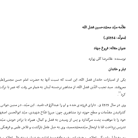
علاّمه سیّد محمّدحسین فضل الله
(متولّد: 1354ق.)
عنوان مقاله: فروغ جهاد
نویسنده: غلامرضا گلى زواره
تبار و خاندان
یکى از امتیازات خاندان فضل الله، این است که نسبت آنها به حضرت امام حسن مجتبى(علیه 
معروفند. سید نجیب الدّین فضل الله، از مشاهیر برجسته لبنان به شمار مى رفت که عمر با بر
[1]
کرد
.
وى در سال 1325 ق. داراى فرزندى شده و او را عبدالرّؤف نامید. این سیّد، در سنی
گذرانیدن مقدّمات و سطح حوزه، نزد مشاهیرى چون: میرزا فتّاح شهیدى، سیّد ابوالحسن اصفه
خود را با موفقیت پشت سرگذارد و پس از رسیدن به فضل و کمال، همراه با برادر خویش، سی
تدریس پرداخت امّا با ارتحال سیّدمحمّدسعید، وى به جبل عامل بازگشت و تلاش علمى و فرهنگى ف
وى به دلیل وارستگى، اخلاص و خودسازى، در منطقه مورد اشاره، به عنوان نمونه عالى اخلاق و 