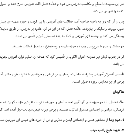
در این مدرسه تا سطح و مکاسب تدریس مى شود و علاّمه فضل الله، تدریس خارج فقه و اصول 
کفایه را تدریس مى کند.
پس از آن که وى به ناحیه ضاحیه آمد، فعالیّت هاى آموزشى را پى گرفت و حوزه علمیه اى بنیا
صور، بیروت و بعلبک را پذیرفت. علاّمه فضل الله در این مراکز، علاوه بر تدریس، از طریق نماین
رسیدگى مى کند و بودجه لازم آموزشى و کمک هزینه تحصیلى آنان را تأمین مى نماید.
در بعلبک و صور با سرپرستى وى، دو حوزه علمیه ویژه خوهران، مشغول فعالیّت هستند.
او در جنوب لبنان نیز مدرسه القرآن الکریم را تأسیس کرد که هدف آن، تعلیم قرآن، آموزش تجوید
مى باشد.
تأسیس نُه مرکز آموزشى پیشرفته، شامل دبیرستان و مراکز فنى و حرفه اى با شانزده هزار دانش 
برخى از این مدارس، ویژه دختران است.
شاگردان
علاّمه فضل الله در حوزه هاى گوناگون نجف، لبنان و سوریه به تربیت افرادى همّت گمارد که ع
فرهنگى، سیاسى و اجتماعى مشغول فعالیّت هستند و برخى نیز به فیض شهادت نایل آمده اند. گرو
1. شیخ رضا
از مشاهیر علمى و اجتماعى لبنان و مدرّس برخى از حوزه هاى شیعى این سرزمین اس
2. شهید شیخ راغب حرب