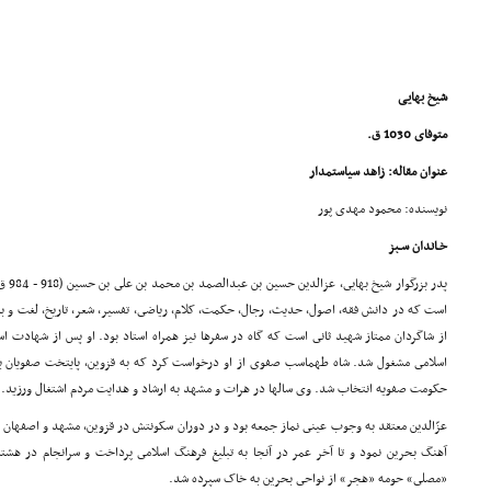
شیخ بهایی
متوفاى 1030 ق.
عنوان مقاله: زاهد سیاستمدار
نویسنده: محمود مهدى پور
خـاندان سـبز
پدر ب
است که در دانش فقه، اصول، حدیث، رجال، حکمت، کلام، ریاضى، تفسیر، شعر، تاریخ، لغت و ب
از شاگردان ممتاز شهید ثانى است که گاه در سفرها نیز همراه استاد بود. او پس از شهادت اس
اسلامى مشغول شد. شاه طهماسب صفوى از او درخواست کرد که به قزوین، پایتخت صفویان بیاید
حکومت صفویه انتخاب شد. وى سالها در هرات و مشهد به ارشاد و هدایت مردم اشتغال ورزید.
عزّالدین معتقد به وجوب عینى نماز جمعه بود و در دوران سکونتش در قزوین، مشهد و اصفهان ن
«مصلى» حومه «هجر» از نواحى بحرین به خاک سپرده شد.