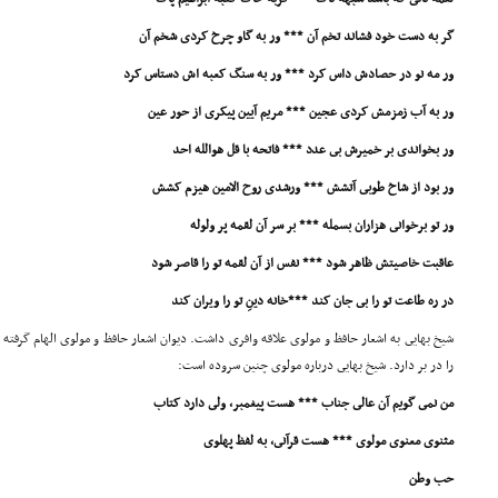
گر به دست خود فشاند تخم آن *** ور به گاو چرخ کردى شخم آن
ور مه نو در حصادش داس کرد *** ور به سنگ کعبه اش دستاس کرد
ور به آب زمزمش کردى عجین *** مریم آیین پیکرى از حور عین
ور بخواندى بر خمیرش بى عدد *** فاتحه با قل هوالله احد
ور بود از شاخ طوبى آتشش *** ورشدى روح الامین هیزم کشش
ور تو برخوانى هزاران بسمله *** بر سر آن لقمه پر ولوله
عاقبت خاصیتش ظاهر شود *** نفس از آن لقمه تو را قاصر شود
در ره طاعت تو را بى جان کند ***خانه دینِ تو را ویران کند
شیخ بهایى به اشعار حافظ و مولوى علاقه وافرى داشت. دیوان اشعار حافظ و مولوى الهام گرفته 
را در بر دارد. شیخ بهایى درباره مولوى چنین سروده است:
من نمى گویم آن عالى جناب *** هست پیغمبر، ولى دارد کتاب
مثنوى معنوى مولوى *** هست قرآنى، به لفظ پهلوى
حب وطن