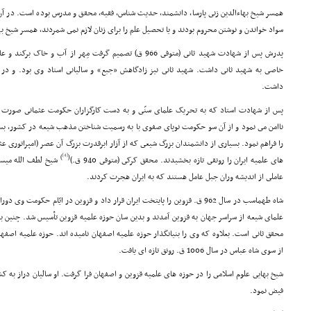
همسر شیخ بهاءالدین زنى پارسا، دانشمند، حدیث شناس، فقیه، محقق و مدرس بوده است. در آن ر
سواد خواندن و نوشتن محروم بودند و یا تحصیل علم را براى زنان لازم نمى شمردند، همسر شیخ بها
پدرش پس از شهادت شهید ثانى (متوفى 966 ق) تصمیم گرفت مِهر از آب و خاک برکند و عازم مهدِ تازه شیعه، ایران شود.
خاصى به شهید ثانى داشت. شهید ثانى نیز زادگاهش «جبع» و سالیانى استاد وى بود. و در مس
داشت.
پس از شهادت استاد که به تحریک علماى سنّى و به دست کارگزاران حکومت عثمانى صورت گ
ناامن مى نمود و از آن سو حکومت نوپاى صفوى با به رسمیت شناختن مذهب شیعه در کشور، بستر
را فراهم نمود. بسیارى از دانشمندان بزرگ شیعى که از آزار ابرقدرت بزرگ آن عصر (امپراتورى عثم
[4]
)
(
هاى علمیه ایران را رونقى تازه بخشیدند. محقق کرکى (متوفى 940 ق.)
عاملى از اندیشه وران جبل عامل هستند که به ایران هجرت کردند.
شاه طهماسب در سال 962 ق. قزوین را پایتخت ایران قرار داد و قزوین در ایّام حکو
علماى شیعه از سراسر جهان به قزوین آمدند و بدین سان حوزه علمیه قزوین تأسیس شد. چنین به
محقق ثانى است. بعلاوه که وى را بنیانگذار حوزه علمیه اصفهان نامیده اند. حوزه علمیه اصفه
از سوى شاه عباس در سال 1006 ق. رونق تازه اى یافت.
شیخ بهایى علوم اسلامى را در حوزه هاى علمیه قزوین و اصفهان فرا گرفت. او سالیان دراز به
فیض نمود.