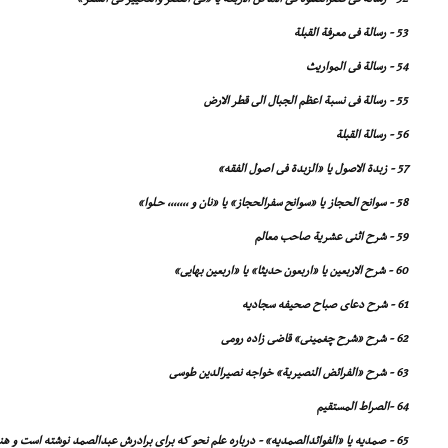
53 - رسالة فى معرفة القبلة
54 - رسالة فى المواریث
55 - رسالة فى نسبة اعظم الجبال الى قطر الارض
56 - رسالة القبلة
57 - زبدة الاصول یا «الزبدة فى اصول الفقه»
58 - سوانح الحجاز یا «سوانح سفرالحجاز» یا «نان و ,,,,,,, حـلوا»
59 - شرح اثنى عشریة صاحب معالم
60 - شرح الاربعین یا «اربعون حدیثا» یا «اربعین بهایى»
61 - شرح دعاى صباح صحیفه سجادیه
62 - شرح «شرح چغمینى» قاضى زاده رومى
63 - شرح «الفرائض النصیریة» خواجه نصیرالدین طوسى
64 -الصراط المستقیم
65 - صمدیه یا «الفوائدالصمدیه» - درباره علم نحو که براى برادرش عبدالصمد نوشته است و هنوز در حوزه هاى علمیه تدریس مى شود.