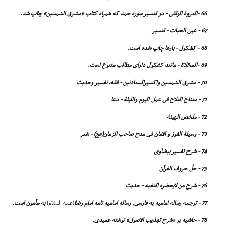
66 -العروة الوثقى - در تفسیر سوره حمد که همراه کتاب «مشرق الشمسین» چاپ شد.
67 - عین الحیات - تفسیر
68 - کشکول - بارها چاپ شده است.
69 -المخلاة - مانند کشکول داراى مطالب
متنوع است.
70 - مشرق الشمسین واکسیرالسعادتین - فقه، تفسیر وحدیث
71 - مفتاح الفلاح فى عمل الیوم واللیلة - دعا
72 - ملخص الهیئة
73 - وسیلة الفوز و الامان فى مدح صاحب الزمان(عج) - شعر
74 - شرح تفسیر بیضاوى
75 - حلّ حروف القرآن
76 - شرح من لایحضره الفقیه - حدیث
77 - ترجمه رساله امامیه به فارسى. رساله امامیه نامه امام رضا
(علیه السلام)
به مأمون است.
78 - حاشیه بر «شرح تهذیب الاصول» نوشته عمیدى.