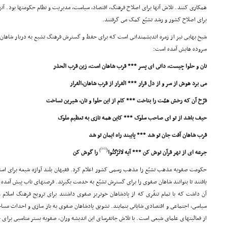
همکارى کنند. تلاش آنها براى اصلاح فرهنگ، اقتصاد، سیاست، مدیریت و نظام حکومتها بود. آنها
براى اصلاح کشور و رشد تشیّع کمک مى گرفتند.
شیخ بهایى نیز از زمره اندیشمندانى است که براى حفظ و گسترش فرهنگ تشیع به دربار شاهان ر
سروده هایش آمده است:
نان و حلوا چیست، دانى اى پسر *** قرب شاهان است، زین قرب الحذر
مى برد هوش از سر و از دل قرار *** الفرار از قرب شاهان،الفرار
فرّخ آن که رخش همّت را بتاخت *** کام از این حلوا و نان، شیرین نساخت
حیف باشد از تو اى صاحب سلوک *** کاین همه نازى به تعظیم ملوک
قرب شاهان آفت جان تو شد *** پایبند راه ایمان تو شد
[10]
)
(
جرعه اى از نهر قرآن نوش کن *** آیه لاتَرْکَنُوا
را گوش کن
حکومت صفویه مذهب تشیّع را مذهب رسمى کشور اعلام کرد. فقیهان بلند آوازه شیعه براى استفا
یافتند تا بتوانند شاهان صفوى را براى گسترش تشیّع به خدمت بگیرند. فرصتهاى ناب پیش آمده د
آن داشت که با تمام تنفّرى که از پادشاهان خونریز صفوى داشتند براى ترویج فرهنگ اسلام را
سیاسى، اجتماعى و اقتصادى شایانى بنمایند. تشویق پادشاهان صفوى به باز سازى و احداث مساجد،
از فعالیتهاى علماى شیعى است. با تلاش جانفرساى این اندیشه وران، صفویه بستر مناسبى براى ج