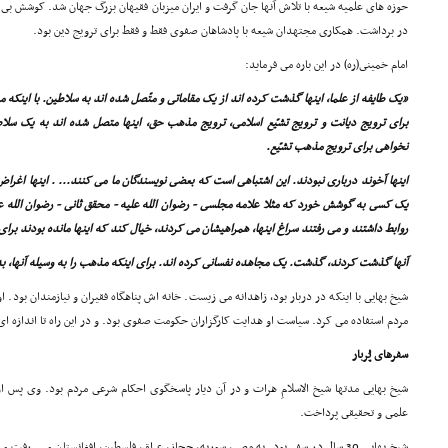
حوزه هاى علمیه شیعه با تلاش آنها جان گرفت و ایران میزبان فقیهان بزرگ جهان شد. کوشش بى ا
در برداشت. همکارى مجتهدان شیعه با پادشاهان صفوى فقط و فقط براى ترویج دین بود.
امام خمینى(ره) در این باره مى فرماید:
«یک طایفه از علما، اینها گذشت کرده اند از یک مقاماتى و متّصل شده اند به سلاطین. با اینکه 
براى ترویج دیانت و ترویج تشیّع اسلامى، ترویج مذهب حق، اینها متصل شده اند به یک سلاط
نخواهى براى ترویج مذهب تشیّع.
اینها آخوند دربارى نبودند. این اشتباهى است که بعضى نویسندگان ما مى کنند... . اینها اغرا
یک کسى به گوشش خورد که مثلا علامه مجلسى - رضوان الله علیه - محقق ثانى - رضوان الله علیه 
روابط داشتند و مى رفتند سراغ اینها، همراهیشان مى کردند، خیال کند که اینها مانده بودند براى 
آنها گذشت کردند، گذشت. یک مجاهده نفسانى کرده اند. براى اینکه مذهب را به وسیله آنها، به
شیخ بهایى با اینکه در دربار بود، زاهدانه مى زیست. خانه اش پناهگاه فقیران و نیازمندان بود.
مردم استفاده مى کرد. سیاست او هدایت کارگزاران حکومت صفوى بود. و در این راه تا اندازه ا
سفرهاى پُربار
شیخ بهایى مدتها شیخ الاسلامِ هرات و در آن دیار پاسخگوى احکام شرعى مردم بود. وى پس ا
علمى و تحقیقى پرداخت.
شیخ بهایى 30 سال در سفر بود. به مصر، سوریه، حجاز، عراق، فلسطین، افغانستان و... رف