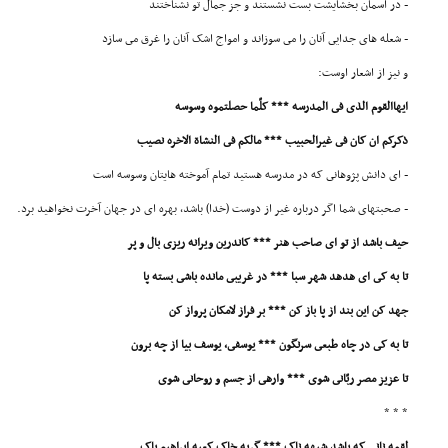
- در آسمان بخشایشت بست نشستند و جز جمال تو نشناختند
- شعله هاى جدایى آنان را مى سوزاند و امواج اشک آنان را غرق مى سازد
و نیز از اشعار اوست:
ایهاالقوم الذى فى المدرسه *** کلّما حصلتموه وسوسه
ذکرکم ان کان فى غیرالحبیب *** مالکم فى النشاة الاخره نصیب
- اى دانش پژوهانى که در مدرسه هستید تمام آموخته هایتان وسوسه است
- صحبتهاى شما اگر درباره غیر از دوست (خدا) باشد، بهره اى در جهان آخرت نخواهید برد.
حیف باشد از تو اى صاحب هنر *** کاندرین ویرانه ریزى بال و پر
تا به کى اى هدهد شهر سبا *** در غریبى مانده باشى بسته پا
جهد کن این بند از پا باز کن *** بر فراز لامکان پرواز کن
تا به کى در چاه طبعى سرنگون *** یوسفى، یوسف بیا از چه برون
تا عزیز مصر ربّانى شوى *** وارهى از جسم و روحانى شوى
* * *
لقمه نانى که باشد شبهه ناک *** گربه خاک کعبه ابراهیم پاک