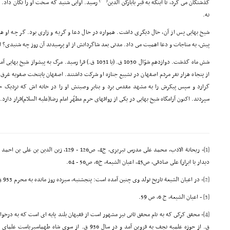
)
(
گذشتگان مى کرد، تا اینکه به قبر بابارکن الدین
رسید. آوایى شنید که سخت او را تکان داد. 
نه.
شیخ بهایى پس از آن، حال دیگرى داشت. همواره در حال دعا و گریه و زارى بود. گر چه او هی
پیش، به مناجات و دعا اهمیت مى داد. مدتى بعد شاگردانش از او پرسیدند آن روز چه شنیدى؟ ا
شش ماه گذشت. دوازدهم شوّال 1030 ق. (یا 1031 ق.) فرا رسید. مرگ
از پنجاه هزار نفر مردم اصفهان در تشییع جنازه او شرکت داشتند. اصفهان پایتخت صفویه غرق 
گزارد و سپس پیکرش را به مشهد مقدس برد و بنابر وصیتش او را در خانه اش که نزدیک حرم
سپردند. اکنون آرامگاه شیخ بهایى در یکى از رواقهاى حرم مطهّر امام رضا(علیه السلام)قرار دارد.
[1]
- ریحانة الادب، محمد على مدرس تبریزى، ج4، ص126 
دیدار با ابرار) على صادقى، ص45, اعیان الشیعة، ج6، ص56 - 64.
[2]
- در اعیان الشیعة تاریخ تولد وى چنین آمده است: پنجشنبه، سیزده روز مانده به محرم 953 ق. (رک: ج9، ص234.)
[3]
- اعیان الشیعة، ج 6، ص 59.
[4]
ق. از حوزه علمیه نجف به قزوین آمد و در سال 936 ق. از سوى ش