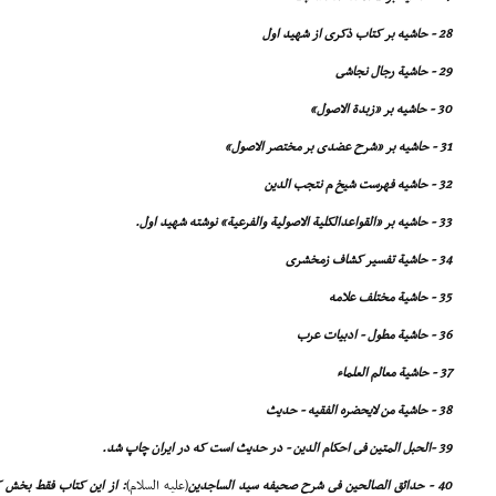
28 - حاشیه بر کتاب ذکرى از شهید اول
29 - حاشیة رجال نجاشى
30 - حاشیه بر «زبدة الاصول»
31 - حاشیه بر «شرح عضدى بر مختصر الاصول»
32 - حاشیه فهرست شیخ م نتجب الدین
33 - حاشیه بر «القواعدالکلیة الاصولیة والفرعیة» نوشته شهید اول.
34 - حاشیة تفسیر کشاف زمخشرى
35 - حاشیة مختلف علامه
36 - حاشیة مطول - ادبیات عرب
37 - حاشیة معالم العلماء
38 - حاشیة من لایحضره الفقیه - حدیث
39 -الحبل المتین فى احکام الدین - در حدیث است که در ایران چاپ شد.
40 - حدائق الصالحین فى شرح صحیفه سید الساجدین
(علیه السلام)
: از این کتاب فقط بخش ک