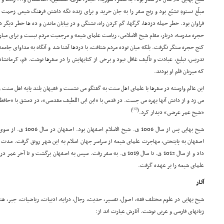
مبلّغ نستوهِ تشیّع بود و رنج سفر را به جان خرید و براى زنده نگه داشتن فرهنگ شیعى زحم
فراوان بود. خطر حمله دزدها، گرگها، گم کردن راه، تشنگى و در بیابان ماندن و ده ها خطر دیگر در ب
حجره مدرسه، دربار، مقام شیخ الاسلامى، ریاست علماى شیعه و مرجعیت مردم نبست و براى مبارز
کنج حجره سنگر نگرفت. بلکه میان توده مردم شتافت، با دردها آشنا شد و آنگاه به مداواى جام
تدریس، تبلیغ، عبادت و تألیف غافل نبود و برخى از کتابهایش را در سفرها نوشت. قم، کرمانش
که میزبان قلم او بودند.
این عالم وارسته در سفرها با علماى اهل سنت به گفتگو مى نشست و فقیهان بلند پایه اهل سنت 
مى زد و از دانش آنها بهره مى جست. در قدس با «ابن ابى اللطیف مقدسى»، در دمشق با «حافظ 
[12]
)
(
«شیخ عمر عرضى» دیدار کرد.
شیخ بهایى پس از سال 1006
اصفهان به پایتختى، مهاجرت علماى شیعه از سراسر جهان اسلام به این شهر رونق گرفت. مدت زم
داد و از سال 1012 ق. تا سال 1019 ق. به سفر رفت. سپس به اصفهان برگشت و ت
علماى شیعه را بر عهده گرفت.
آثـار
شیخ بهایى در علوم مختلف فقه، اصول، تفسیر، حدیث، رجال، درایه، ادبیات، ریاضیات، جبر، هندس
زبانهاى فارسى و عربى نوشت. آثارش عبارت اند از: