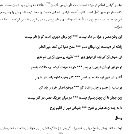
[15]
)
(
پیامبر گرامى اسلام فرموده است: حبّ الوطن من الایمان
: علاقه به وطن جزء ایمان است. شی
که بسیار در خور تأمل است. تقریباً همه افرادى که این حدیث را معنا کرده اند وطن را وطن جغرا
نیز این حدیث را به چیزى در تأیید ناسیونالیسم، وطن پرستى و ملّى گرایى تفسیر کرده اند. اما 
سراید:
این وطن مصر و عراق و شام نیست *** این وطن شهرى است کو را نام نیست
زانکه از دنیاست این اوطان تمام *** مدح دنیا کى کند خیر الانام
اى خوش آن کو یابد از توفیق بهر *** کآورد رو سوى آن بى نام شهر
تو در این اوطان غریبى اى پسر *** خو به غربت کرده اى، خاکت به سر
آنقدر در شهر تن، مانده اى اسیر *** کان وطن یکباره رفتت از ضمیر
رو بتاب از جسم و جان را شاد کن *** موطن اصلى خود را یاد کن
زین جهان تا آن جهان بسیار نیست *** در میان جز یک نفس در کار نیست
تا به چندان شاهباز پر فتوح *** بازمانى دور از اقلیم روح
وصال
نوشته اند: زمانى شیخ بهایى به همراه گروهى از شاگردانش براى خواندن فاتحه به قبرستان 
[16]