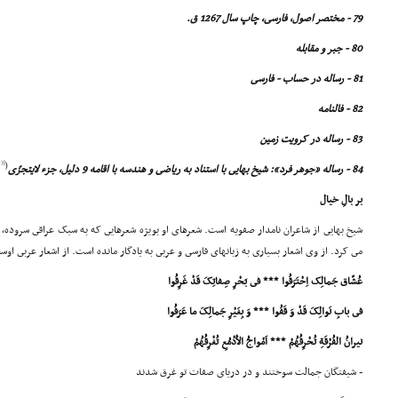
79 - مختصر اصول، فارسى، چاپ سال 1267 ق.
80 - جبر و مقابله
81 - رساله در حساب - فارسى
82 - فالنامه
83 - رساله در کرویت زمین
[13]
(
84 - رساله «جوهر فرد»: شیخ بهایى با استناد به ریاضى و هندسه با اقامه 9 دلیل، جزء لایتجزّى
بر بالِ خیال
شیخ بهایى از شاعران نامدار صفویه است. شعرهاى او بویژه شعرهایى که به سبک عراقى سروده، 
مى کرد. از وى اشعار بسیارى به زبانهاى فارسى و عربى به یادگار مانده است. از اشعار عربى او
عُشّاق جَمالِک اِحْتَرَقُوا *** فى بَحْرِ صِفاتِکَ قَدْ غَرِقُوا
فى بابِ نَوالِکَ قَدْ وَ قَفُوا *** وَ بِغَیْرِ جَمالِکَ ما عَرَفُوا
نیرانُ الفُرْقَةِ تُحْرِقُهُمْ *** اَمْواجُ الاَْدْمُعِ تُغْرِقُهُمْ
- شیفتگان جمالت سوختند و در دریاى صفات تو غرق شدند