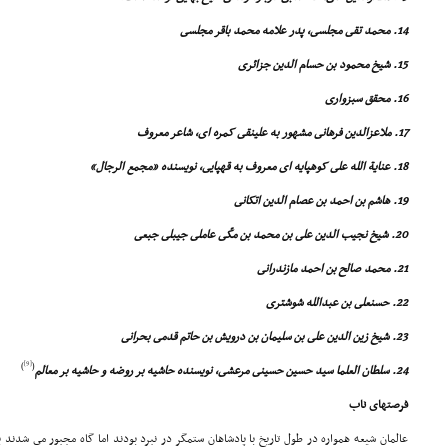
14. محمد تقى مجلسى، پدر علامه محمد باقر مجلسى
15
. شیخ محمود بن حسام الدین جزائرى
16. محقق سبزوارى
17. ملاعزالدین فرهانى مشهور به علینقى کمره اى، شاعر معروف
18. عنایة الله على کوهپایه اى معروف به قهپایى، نویسنده «مجمع الرجال»
19. هاشم بن احمد بن عصام الدین اتکانى
20. شیخ نجیب الدین على بن محمد بن مکّى عاملى جیبلى جبعى
21. محمد صالح بن احمد مازندرانى
22. حسنعلى بن عبدالله شوشترى
23. شیخ زین الدین على بن سلیمان بن درویش بن حاتم قدمى بحرانى
[9]
)
(
24. سلطان العلما سید حسین حسینى مرعشى، نویسنده حاشیه بر روضه و حاشیه بر معالم
فرصتهاى ناب
عالمان شیعه همواره در طول تاریخ با پادشاهان ستمگر در نبرد بودند اما گاه مجبور مى شدند ب