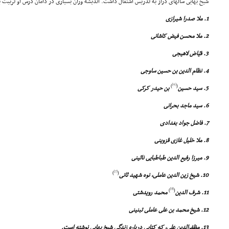
شیخ بهایى سالهاى دراز به تدریس اشتغال داشت. اندیشه وران بسیارى در دامان درس او تربیت یافت
1. ملا صدرا شیرازى
2. ملا محسن فیض کاشانى
3. فیّاض لاهیجى
4. نظام الدین بن حسین ساوجى
[6]
)
(
5. سید حسین
بن حیدر کرکى
6. سید ماجد بحرانى
7. فاضل جواد بغدادى
8. ملا خلیل غازى قزوینى
9. میرزا رفیع الدین طباطبایى نائینى
[7]
)
(
10. شیخ زین الدین عاملى، نوه شهید ثانى
[8]
)
(
11. شرف الدین
محمد رویدشتى
12. شیخ محمد بن على عاملى تبنینى
13. مظفرالدین على، که کتابى درباره زندگى شیخ بهایى نوشته است.