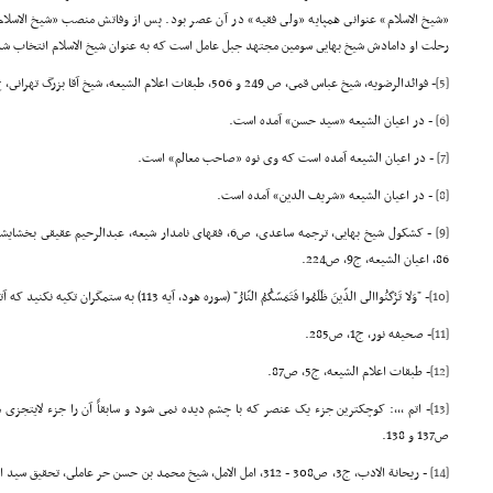
«شیخ الاسلام» عنوانى همپایه «ولى فقیه» در آن عصر بود. پس از وفاتش منصب «شیخ الاسل
رحلت او دامادش شیخ بهایى سومین مجتهد جبل عامل است که به عنوان شیخ الاسلام انتخاب شد
[5]
- فوائدالرضویه، شیخ عباس قمى، ص 249 و 506, طبقات اعلام الشیعه، شیخ آقا بزرگ تهرانى، ج5، ص86 و 87.
[6]
- در اعیان الشیعه «سید حسن» آمده است.
[7]
- در اعیان الشیعه آمده است که وى نوه «صاحب معالم» است.
[8]
- در اعیان الشیعه «شریف الدین» آمده است.
[9]
86, اعیان الشیعه، ج9، ص224.
[10]
- "وَلا تَرْکَنُواالى الذّینَ ظَلَمُوا فَتَمَسّکُمُ النّارُ" (سوره هود، آیه 113) به ستمگران تکیه نکنید که آتشى شما را فرا خواهد گرفت.
[11]
- صحیفه نور، ج1، ص285.
[12]
- طبقات اعلام الشیعه، ج5، ص87.
[13]
ص137 و 138.
[14]