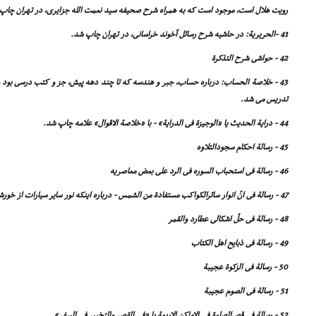
رویت هلال است، موجود است که به همراه شرح صحیفه سید نعمت الله جزایرى، در تهران چاپ
41 -الحریریة: در حاشیه شرح رسائل آخوند خراسانى، در تهران چاپ شد.
42 - حواشى شرح التذکرة
43 - خلاصة الحساب: درباره حساب، جبر و هندسه که تا چند دهه پیش، جز و کتب درسى بود 
تدریس مى شد.
44 - درایة الحدیث یا «الوجیزة فى الدرایة» - با «خلاصة الاقوال» علامه چاپ شد.
45 - رسالة احکام سجودالتلاوه
46 - رسالة فى استحباب السوره فى الرد على بعض معاصریه
47 - رسالة فى انّ انوار سائرالکواکب مستفادة من الشمس - درباره اینکه نور سایر سیارات از خورشید گرفته شده است.
48 - رسالة فى حلّ اشکالى عطارد والقمر
49 - رسالة فى ذبایح اهل الکتاب
50 - رسالة فى الزکوة عجیبة
51 - رسالة فى الصوم عجیبة
52 - رسالة فى قصرالصلوة فى الاماکن الاربعة یا «فى القصر والتخییر فى السفر»