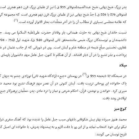
پدر بزرگ شیخ بهایى، شیخ عبدالصمد(متوفاى 935 ق.) نیز از علماى
(متوفاى 876 یا 886 ق.) جدّ شیخ بهایى نیز از علماى بزرگ قرن نهم هجرى است که مجمو
[1]
)
(
که علامه مجلسى بسیارى از مطالب آن را در آخر مجلّدات بحار الانوار آورده است.
نسبت خاندان شیخ بهایى به حارث همدانى، یار وفادار حضرت على(علیه السلام) مى رسد. جبل
غفارى، نخستین مبلّغ شیعه در منطقه شام و لبنان است. وى در دورانى که از جانب عثمان در شام
پرداخت و بذر تشیع را در آن دیار افشاند. از آن هنگام تا کنون، جبل عامل مهدِ دانشوران پارسا
میـلاد
[2]
)
(
در صبحگاه 17 ذیحجه 953 ق
در روستاى «جبع» (زادگاه شهید ثانى) نوزادى چشم به جهان گ
پاک خانواده اى روحانى تربیت یافت. لبنان کنونى در آن عصر مهدِ فرهنگ تشیع بود محمد دو
سپرى کرد. خواندن و نوشتن، قرآن، احکام شرعى و نماز را نزد مادر، پدر، معلّمان پرهیزکار جبع 
اولادش رشد یافت.
کـوچ سبز
محمد هنوز سیزده بهار بیش شکوفایى باغهاى سیب جبل عامل را ندیده بود که آهنگ سفرى درا
نیکو براى خود انتخاب نماید و از این رو با دقت لازم و به پیشنهاد پدرش، با خانواده اى اصیل که
تاریخ نویسان مى گویند: