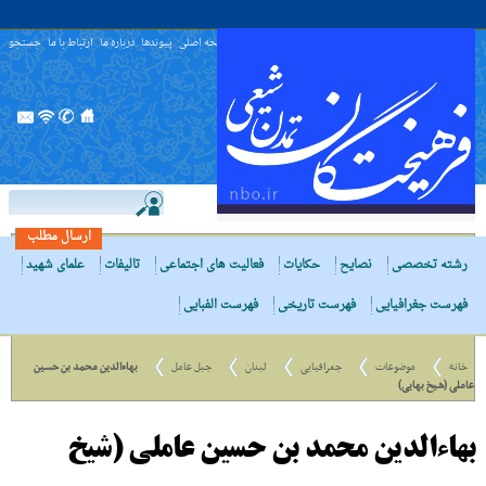
صفحه اصلی
پیوندها
درباره ما
ارتباط با ما
جستجو
ارسال مطلب
رشته تخصصی
نصایح
حکایات
فعالیت های اجتماعی
تالیفات
علمای شهید
فهرست جغرافیایی
فهرست تاریخی
فهرست الفبایی
خانه
موضوعات
جغرافیایی
لبنان
جبل عامل
بهاءالدین محمد بن حسین
عاملی (شیخ بهایی)
بهاءالدین محمد بن حسین عاملی (شیخ