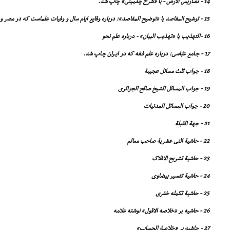
14 - تضاریس الارض - با «شرح چغمینى» چاپ شد.
15 - توشیح المقاصد یا «توضیح المقاصد»: درباره وقایع ایام سال و وفیات علماست که در مصر و ایران چاپ شد.
16 -التهذیب یا «تهذیب البیان» - درباره علم نحو
17 - جـامع عبّاسى: درباره علم فـقه که در ایـران چـاپ شد.
18 - جواب ثلث مسائل عجیبة
19 - جواب المسائل الشیخ صالح الجزائرى
20 - جواب المسائل المدنیات
21 - جهة القبلة
22 - حاشیة اثنى عشریة صاحب معالم
23 - حاشیة تشریح الافلاک
24 - حاشیة تفسیر بیضاوى
25 - حاشیة تکمله خفرى
26 - حاشیه بر «خلاصه الاقول» نوشته علامه
27 - حاشیه بر «خلاصة الحساب»