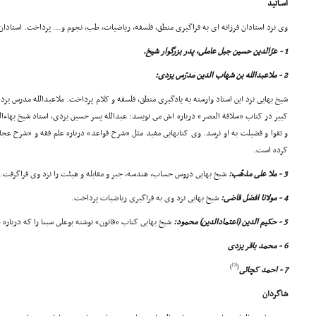
اسـاتید
وى نزد استادان فرزانه اى به فراگیرى منطق، فلسفه، ریاضیات، طب، نجوم و... پرداخت. استادان ا
1 - عزّالدین حسین جبل عاملى، پدر بزرگوار شیخ.
2 - ملاعبدالله بن شهاب الدین مدرّس یزدى:
شیخ بهایى نزد این استاد وارسته به یادگیرى منطق، فلسفه و کلام پرداخت. ملاعبدالله مدرس ی
کبیر در کتاب «سلافة العصر» درباره اش مى نویسد: عبدالله پسر حسین یزدى، استاد شیخ بهاء
و تقوا و فضیلت به او نرسد. وى کتابهایى مفید مثل «شرح قواعد» درباره علم فقه و «شرح عج
کرده است.
3 - ملا على مذهّب:
شیخ بهایى دروس حساب، هندسه، جبر و مقابله و هیئت را نزد وى فراگرفت.
4 - مولانا افضل قاضى:
شیخ بهایى نزد وى به فراگیرى ریاضیات پرداخت.
5 - حکیم الدین (اعتمادالدین) محمود:
شیخ بهایى کتاب «قانون» نوشته بوعلى سینا را که درباره
6 - محمد باقر یزدى
[5]
)
(
7 - احمد کچائى
شاگردان