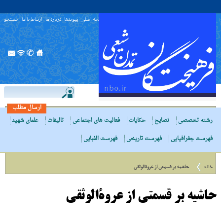
صفحه اصلی
پیوندها
درباره ما
ارتباط با ما
جستجو
ارسال مطلب
رشته تخصصی
نصایح
حکایات
فعالیت های اجتماعی
تالیفات
علمای شهید
فهرست جغرافیایی
فهرست تاریخی
فهرست الفبایی
خانه
حاشیه بر قسمتى از عروةالوثقى
حاشیه بر قسمتى از عروةالوثقى