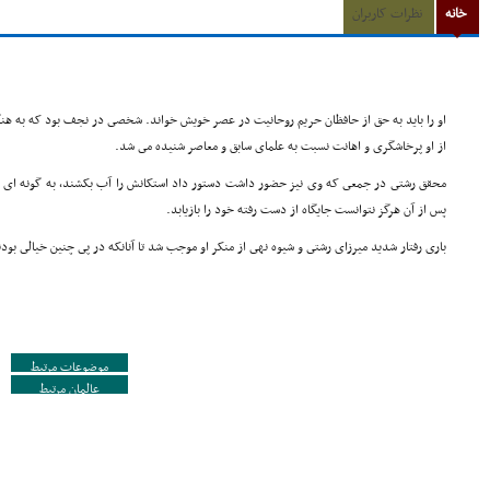
خانه
نظرات کاربران
او را باید به حق از حافظان حریم روحانیت در عصر خویش خواند. شخصى در نجف بود که به هن
از او پرخاشگرى و اهانت نسبت به علماى سابق و معاصر شنیده مى شد.
محقق رشتى در جمعى که وى نیز حضور داشت دستور داد استکانش را آب بکشند، به گونه اى که م
پس از آن هرگز نتوانست جایگاه از دست رفته خود را بازیابد.
بارى رفتار شدید میرزاى رشتى و شیوه نهى از منکر او موجب شد تا آنانکه در پى چنین خیالى بود
موضوعات مرتبط
عالمان مرتبط