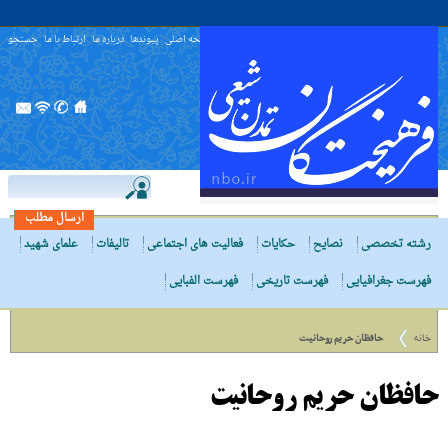
صفحه اصلی
پیوندها
درباره ما
ارتباط با ما
جستجو
ارسال مطلب
رشته تخصصی
نصایح
حکایات
فعالیت های اجتماعی
تالیفات
علمای شهید
فهرست جغرافیایی
فهرست تاریخی
فهرست الفبایی
خانه
حافظان حریم روحانیت
حافظان حریم روحانیت