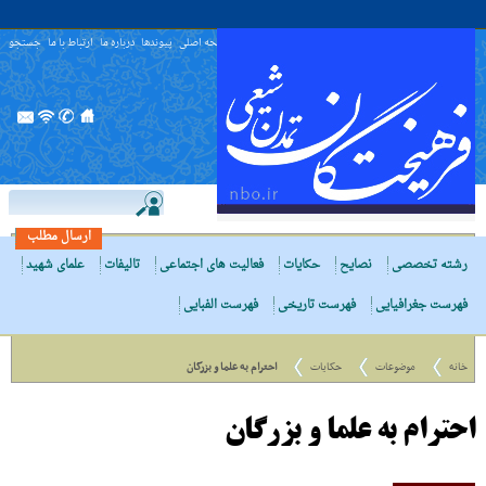
صفحه اصلی
پیوندها
درباره ما
ارتباط با ما
جستجو
ارسال مطلب
رشته تخصصی
نصایح
حکایات
فعالیت های اجتماعی
تالیفات
علمای شهید
فهرست جغرافیایی
فهرست تاریخی
فهرست الفبایی
خانه
موضوعات
حکایات
احترام به علما و بزرگان
احترام به علما و بزرگان