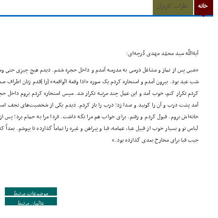
خانه
نظرات کاربران
آیةاللَّه سید محمّد مهدى دُرچه‌اى:
«شبى پس از نماز و مشاغل درسى به مدرسه آمدم و داخل حجره شدم. دیدم هیچ چیزى حتى وسیله
شب عید بود. بیرون آمدم و استخاره کردم یک سوره «اذا وقعة الواقعه» [را ]قدم زنان اطراف 
کردم تکرار کنم، خوب آمد و این عمل چند مرتبه تکرار شد. سپس استخاره کردم بروم داخل ح
آمد پشت درب و آن را کوبید و صدا زد؛ درب را باز کردم. دیدم یکى از شخصیت‌هاى نجف است،
خانه‌اش بروم. قبول کردم و رفتم. براى خواب هم مرا نگه داشت. فردا مرا به حمام برد؛ پس از
لباس نو و بسیار خوب از قبیل عبا، عمامه، قبا و پیراهن و غیره را تماماً گذارده تا بپوشم. بعدا
جیب قبا براى مخارج بعدى گذارده بود.»
موضوعات مرتبط
عالمان مرتبط