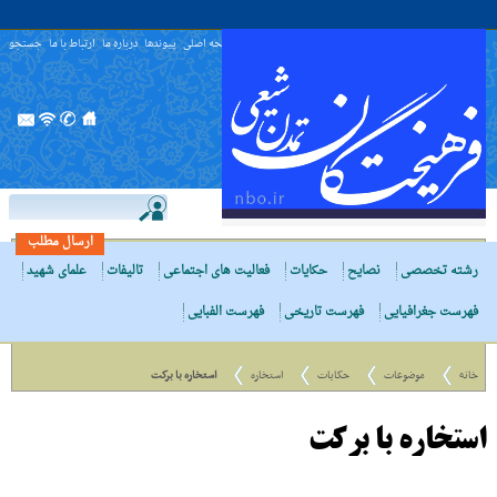
صفحه اصلی
پیوندها
درباره ما
ارتباط با ما
جستجو
ارسال مطلب
رشته تخصصی
نصایح
حکایات
فعالیت های اجتماعی
تالیفات
علمای شهید
فهرست جغرافیایی
فهرست تاریخی
فهرست الفبایی
خانه
موضوعات
حکایات
استخاره
استخاره با برکت
استخاره با برکت