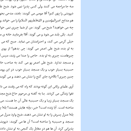
سه جا مراجعه مى کنند ولى کسى پذیرا نمى شود. شیخ على
درویشى را پهن کنم؟ آقا موسى مى گویند: باشد، مدحى بخو
هم مدایح امیرالمؤمنین و ائمّه(علیهم السلام) را مى خواند
چه مى خواهید؟ شیخ مى گوید: من از شما چیزى نمى خواهم، 
کنید. یکى بلند مى شود و مى گوید: آقا! بفرمایید خانه ى ما
خیلى گرمى مى کند، و احترامشان مى نماید. صبح که مى 
به او بده، شیخ على اصغر مى گوید: چى بدهم؟ از روى زم
چیزهاست، چیزى به او بده. حاجى را صدا مى زنند، سپس آق
و مسجد ندارد. شیخ على اصغر رو مى کند به صاحب خانه
حسینیه بسیار خوب و یک مسجد بسیار خوب در این روستا
چنین چیزى؟ بالاخره جاى گنج را نشان مى دهند و مى گویند:
آرى علماى ربّانى این گونه بودند که راه که مى رفتند مى 
تقوا زندگى مى کردند. بنا به گفته ى مرحوم حاج شیخ مجت
یک مسجد بسیار زیبا و یک حسینیه عالى آن جا هست، مى پ
ساخته است. آیا زنده است؟ خیر، بچّه هایش هستند؟ بله! پس
بله! منزل پسرش را به او نشان مى دهند، شیخ وارد منزل مى
مسجد و حسینیه را ساخته است؟ آن ها مى گویند: درویشى و 
پذیرایى کرد، آن ها هم در مقابل یک گنجى به او نشان داد