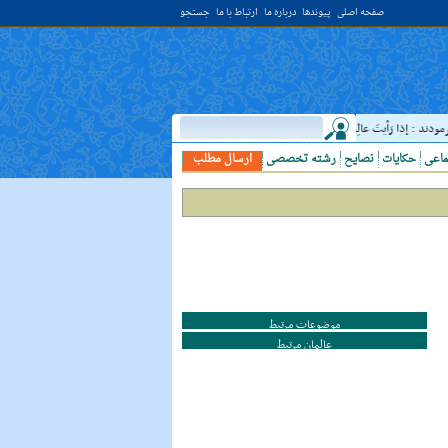
صفحه اصلی
پیوندها
درباره ما
ارتباط با ما
جستجو
 : إذا رَأيتَ عالِما فَکُن لَهُ خادِما ؛ هرگاه دانشمندى ديدى، به او خدمت کن. ( غررالحکم ح ۴۰۴۴ )
ماعی
حکایات
نصایح
رشته تخصصی
ارسال مطلب
موضوعات مرتبط
عالمان مرتبط