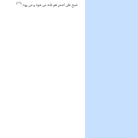
[19]
)
(
شیخ على اصغر هم بلند مى شود و مى رود.