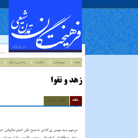
خانه
موضوعات
حکایات
بخشش و انفاق
زهد و تقوا
خانه
نظرات کاربران
مرحوم سید موسى زر آبادى به شیخ على اصغر شکرنابى خیلى
روند ـ منطقه اى کوهستانى و صعب العبور ـ وارد روستا مى 