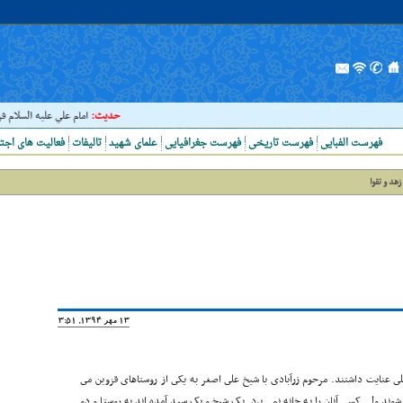
حدیث:
امام علي عليه السلام فرمودند
فهرست الفبایی
فهرست تاریخی
فهرست جغرافیایی
علمای شهید
تالیفات
فعالیت های اجت
زهد و تقوا
13 مهر 1394, 13:51
 عنایت داشتند. مرحوم زرآبادى با شیخ على اصغر به یکى از روستاهاى قزوین مى
شوند ولى کسى آنان را به خانه نمى برد. یک شیخ و یک سید آمده اند به روستا و دو