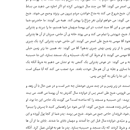
 اصغر مى گوید: آقا! من چند سال درویشى کرده ام اگر اجازه مى دهید من بساط
ان. شیخ شروع مى کند به مدح خواندن، مردم بیرون مى ریزند وجمع مى شوند. شیخ
 و مى گوید: مى خواهم اولین نفر چراغ را روشن کند. همه مى گویند: ما حاضریم، شما
من و این آقا سید امشب در این روستا میهمان شما هستیم، ما را ببرید و پذیرایى
. شیخ، درویشى را تمام مى کند و مى روند خانه ى آن حاجى، میزبان از آن ها پذیرایى
شود آقا موسى به شیخ على اصغر مى گویند: این حاجى خوب پذیرایى کرد یک چیزى
ین یا از زیر زمین بهش چیزى بدهم؟ آقا مى گوید: نه، همین جا زیر زمین خیلى
ا موسى مى گویند با او شرط کن که یک حسینیّه و یک مسجد بسازد، این جا حسینیه
 و مى گوید: در عوض پذیرایى یک گنجى به تو نشان مى دهیم به شرط آنکه یک
 بسازى و بقیّه ى آن هم مال خودت باشد. مرد تعجب مى کند که آیا ممکن است
 این جا را بکن به گنج مى رسى.
دانستند در زیر زمین و در چند مترى خودشان چه خبر است و در عین حال با آن زهد و
بى قزوینى، شیخ على اصغر پس از دوازده سال گذرش به آن روستا مى افتد، مى بیند
رسد: این حسینیه و مسجد را که ساخته است؟ مى گویند یک حاجى این جا بود، او
رانش زنده هستند. شیخ مى گوید: آیا مى شود مرا راهنمایى کنید تا پسرش را ببینم؟
 شود، فرزندان حاجى جمع مى شوند. شیخ مى پرسد: پدر شما از کجا پول آورده و این
سیّدى دوازده سال قبل این جا آمدند و مهمان باباى ما شدند. باباى ما از آن ها
ند و شرط کردند که یک مسجد و حسینیه بسازد. پدر ما هم به قولش عمل کرد. آنگاه