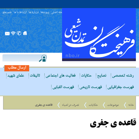
صفحه اصلی
پیوندها
درباره ما
ارتباط با ما
جستجو
ارسال مطلب
رشته تخصصی
نصایح
حکایات
فعالیت های اجتماعی
تالیفات
علمای شهید
فهرست جغرافیایی
فهرست تاریخی
فهرست الفبایی
خانه
موضوعات
حکایات
تصرف در اشیاء
قاعده ى جفرى
قاعده ى جفرى