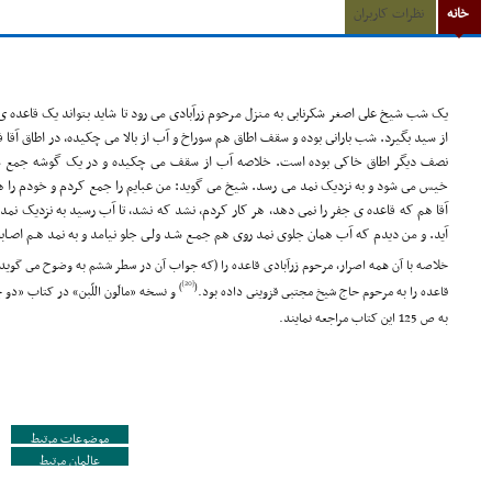
خانه
نظرات کاربران
یک شب شیخ على اصغر شکرنابى به منزل مرحوم زرآبادى مى رود تا شاید بتواند یک قاعده ى ج
از سید بگیرد. شب بارانى بوده و سقف اطاق هم سوراخ و آب از بالا مى چکیده، در اطاق آقا
نصف دیگر اطاق خاکى بوده است. خلاصه آب از سقف مى چکیده و در یک گوشه جمع مى
خیس مى شود و به نزدیک نمد مى رسد. شیخ مى گوید: من عبایم را جمع کردم و خودم را
آقا هم که قاعده ى جفر را نمى دهد، هر کار کردم، نشد که نشد، تا آب رسید به نزدیک نمد،
آید. و من دیدم که آب همان جلوى نمد روى هم جمـع شـد ولـى جلو نیامد و به نمد هـم اصـاب
خلاصه با آن همه اصرار، مرحوم زرآبادى قاعده را (که جواب آن در سطر ششم به وضوح مى گوید:
[20]
)
(
قاعده را به مرحوم حاج شیخ مجتبى قزوینى داده بود.
و نسخه «مالَون اللّبن» در کتاب «دو
به ص 125 این کتاب مراجعه نمایند.
موضوعات مرتبط
عالمان مرتبط