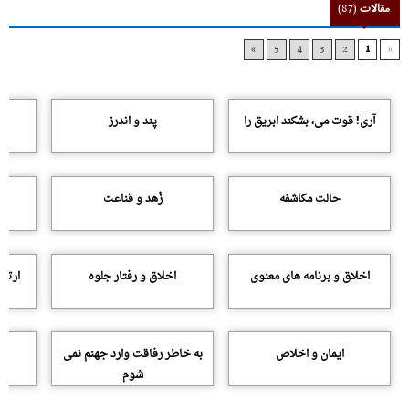
مقالات
(87)
»
5
4
3
2
1
«
آرى! قوت مى، بشکند ابریق را
پند و اندرز
حالت مکاشفه
زُهد و قناعت
اخلاق و برنامه هاى معنوى
اخلاق و رفتار جلوه
ارتبا
ایمان و اخلاص
به خاطر رفاقت وارد جهنم نمى
شوم