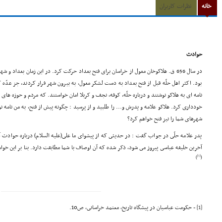
خانه
نظرات کاربران
حوادث
در سال 656 ق. هلاکوخان مغول از خراسان براى فتح بغداد حرکت کرد. در این زمان بغداد و
بود. اکثر اهل حلّه قبل از فتح بغداد به دست لشکر مغول، به بیرون شهر فرار کردند, جز عدّه 
نامه اى به هلاکو نوشتند و درباره حلّه، کوفه، نجف و کربلا امان خواستند. که مردم و حوزه هاى ع
خوددارى کرد. هلاکو علامه و پدرش و... را طلبید و از پرسید : چگونه پیش از فتح، به من نامه 
شهرهاى شما را نیز فتح خواهم کرد؟
پدر علامه حلّى در جواب گفت : در حدیثى که از پیشواى ما على(علیه السلام) درباره حوادث 
آخرین خلیفه عباسى پیروز مى شود، ذکر شده که آن اوصاف با شما مطابقت دارد. بنا بر این خواست
[1]
)
(
[1]
- حکومت عباسیان در پیشگاه تاریخ، معتمد خراسانى، ص10.