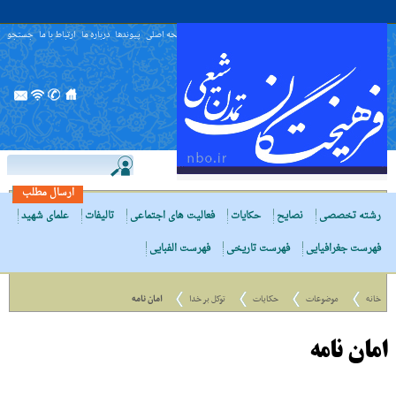
صفحه اصلی
پیوندها
درباره ما
ارتباط با ما
جستجو
ارسال مطلب
رشته تخصصی
نصایح
حکایات
فعالیت های اجتماعی
تالیفات
علمای شهید
فهرست جغرافیایی
فهرست تاریخی
فهرست الفبایی
خانه
موضوعات
حکایات
توکل بر خدا
امان نامه
امان نامه