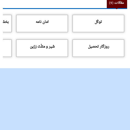
مقالات
(9)
توکّل
امان نامه
بخشش و
روزگار تحصیل
شیر و مثلّث زرّین