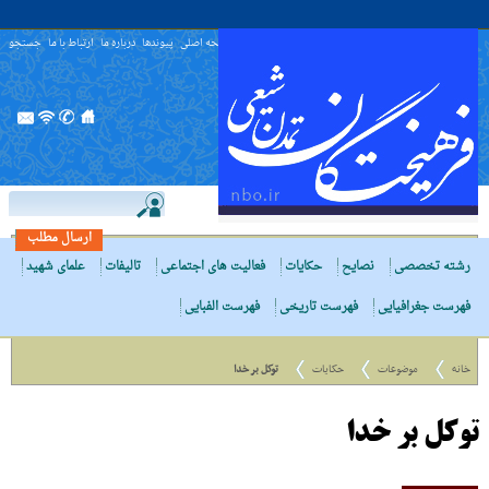
صفحه اصلی
پیوندها
درباره ما
ارتباط با ما
جستجو
ارسال مطلب
رشته تخصصی
نصایح
حکایات
فعالیت های اجتماعی
تالیفات
علمای شهید
فهرست جغرافیایی
فهرست تاریخی
فهرست الفبایی
خانه
موضوعات
حکایات
توکل بر خدا
توکل بر خدا