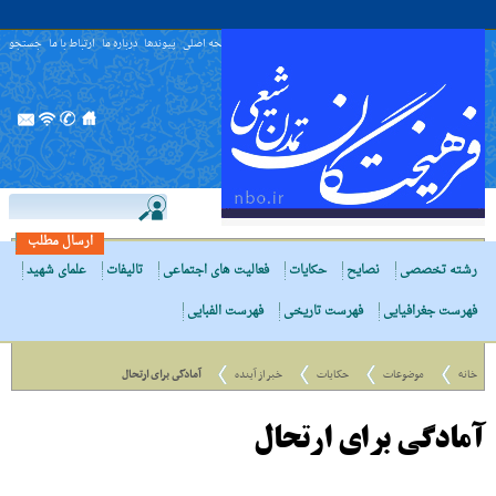
صفحه اصلی
پیوندها
درباره ما
ارتباط با ما
جستجو
ارسال مطلب
رشته تخصصی
نصایح
حکایات
فعالیت های اجتماعی
تالیفات
علمای شهید
فهرست جغرافیایی
فهرست تاریخی
فهرست الفبایی
خانه
موضوعات
حکایات
خبر از آینده
آمادگى براى ارتحال
آمادگى براى ارتحال