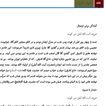
خانه
نظرات کاربران
آمادگى براى ارتحال
فرزند آیت الله آملى مى گوید:
«سه یا چهار روز قبل از فوت پدر، شب در منزل ایشان بودم و در اتاق مجاور اتاق آقا، خوابیده
عجیبى وارد اتاق من شد بیدار شدم و گفتم: آقا جان! چیزى لازم دارید؟ فرمودند: این خادم چ
نوشته هایم را تکمیل کنم. گفتم: آقا الآن نصف شب است و خادم به این زودى نمى آیند. و بعد 
نمایند. تا این که در روز تشییع جنازه ایشان، حاج آقا اشرفى ـ که از خطباى تهران بودند ـ رو 
شخص عادى را از دست داده اید ایشان (حضرت آیت الله آملى) از اولیاء الله بودند. بنده چند
جویا شوم فرمودند: حاج اشرفى! دیشب خواب دیدم که حضرت بقیة الله
(علیه السلام)
مرا خواند
روز دیگر بیش تر در این دنیا نخواهى بود.» بعد، من متوجّه شدم که پدرم همان شب که سرآس
نوشته هاى خود را به اتمام رسانند، همان شبى بوده است که حضرت بقیة الله(عج) خبر وفاتشان را
دیدار با معبود
فرزند آیت الله آملى مى گوید: