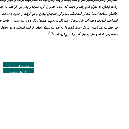
«پدر در اواخر عمر بسیار ناتوان شده بودند و چند وقتى بود که حمام نرفته بودند و خیلى وقت ب
وفات ایشان، به منزل شان رفتم و دیدم که خادم حمّام را گرم نموده و پدر مى خواهند به حم
حالشان مساعد است! ب
استراحت نمودند و بعد آب خواستند تا وضو بگیرند. سپس مشغول ذکر و زیارت شدند و زیارت ح
سر حضرت على
(علیه السلام)
وارد شده، را به صورت بسیار زیبایى قرائت نمودند و در رختخو
[73]
)
(
مختصرى دادند و جان به جان آفرین تسلیم نمودند.»
موضوعات مرتبط
عالمان مرتبط