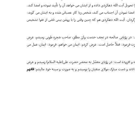
حویل آیت الله دهکردى داده و از ایشان مى خواهد آن را تأیید نموده و امضا کند.
امضا نمودن آن اجتناب مى کند، شخص ریا کار عصبانى شده و به ایشان مى گوید:
رگردان. آیت الله دهکردى هم که چنین وقتى را با روشن بینى ناشى از تقوا تشخیص
گوید: در رؤیایى صالحه در نجف خدمت ولىّ مطلق، صاحب شجره طوبى رسیدم، عرض
ت فرمود: فعلاً حاصل است. عرض کردم: ایمان مى خواهم. فرمود: ایمان، عمل مى
ه و افزوده است: در رؤیاى مفصّل به محضر حضرت على(علیه السلام) رسیدم و عرض
ندادند و دست مبارک مولاى متقیان را بوسیدم و به صورت و سینه خود مالیدم:
فافهم