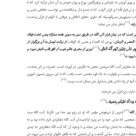
 روى آوردن به پارسایى و پرهیزگارى، روح و روان خویش را آن چنان تزکیه کرد که با
 بر فراز قلّه اى قرار گرفت که با چشم دل و مکاشفه مى توانست حقایقى غیبى و
ب مشهورش منبرالوسیله که حاوى حقایق اخلاقى و عرفانى با الهام از قرآن وحدیث
[45]
)
(
بّه.
خاطر نشان مى نماید:
 است که در زمان فرار الى الله در طریق سیر به سوى بقعه مبارکه یعنى تخت فولاد
العصر و الزمان ـ
روحى له الفداء و نفسى له الوقاء
ـ از برکت توسل به آن بزرگوار از
[46]
)
(
 حَتَّى یَتَبَیَّنَ لَهُمْ أَنَّهُ الْحَقُّ.
)
نورى از مشرق عالم غیب از افق قلب تابش نمود و
[47]
)
(
 نمود.»
ه سفارش آیت الله مرعشى نجفى به نگارش در آورده است، نامبرده بر اثر عبادت،
ل بیت عصمت و طهارت به یک قوه مقدس دست یافت که با این نیروى معنوى امورى
[48]
)
(
 آنها از راه دانش هاى متداول غیر ممکن است، رسید.
ارد، زیرا قرآن مى فرماید:
[49]
)
(
َا وَمَا أَنَا عَلَیْکُمْ بِحَفیظ.
)
[50]
)
(
 الله
(بترس از تیزهوشى مؤمن که او در پرتو نور خدا مى نگرد). آیت الله سید
141 هـ .ق.) نقل کرده است: شخصى که مدتى خود را در زمره ارادتمندان آیت الله دهکردى قرار داده بود و به
 وجوهات به ایشان پرداخت مى نماید و با وجود آن که آیت الله دهکردى به چنین
تفاده قرار نداد. مدّتى گذشت و آن شخص که به ظاهر اظهار ارادت مى نمود، در