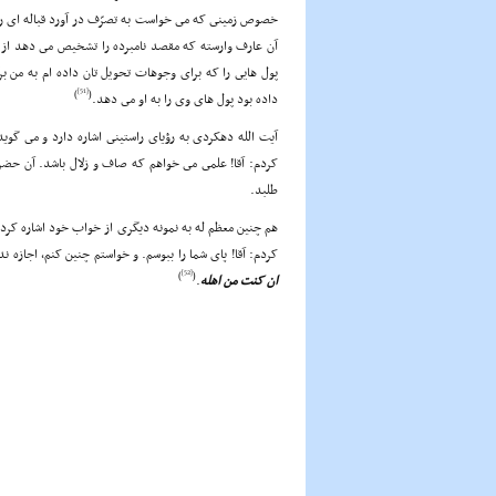
خصوص زمینى که مى خواست به تصرّف در آورد قباله اى را ت
آن عارف وارسته که مقصد نامبرده را تشخیص مى دهد از 
پول هایى را که براى وجوهات تحویل تان داده ام به من ب
[51]
)
(
داده بود پول هاى وى را به او مى دهد.
آیت الله دهکردى به رؤیاى راستینى اشاره دارد و مى 
کردم: آقا! علمى مى خواهم که صاف و زلال باشد. آن حضر
طلبد.
هم چنین معظم له به نمونه دیگرى از خواب خود اشاره کرد
کردم: آقا! پاى شما را ببوسم. و خواستم چنین کنم، اجازه 
[52]
)
(
ان کنت من اهله
.