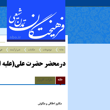
خانه
موضوعات
حکایات
خبر از آینده
در
درمحضر حضرت على(علیه ال
خانه
نظرات کاربران
مکارم اخلاقى و ملکوتى