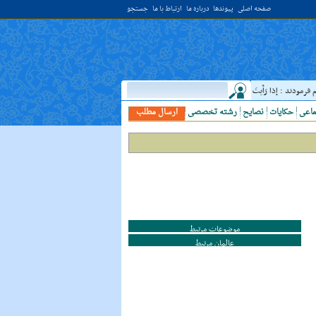
صفحه اصلی
پیوندها
درباره ما
ارتباط با ما
جستجو
دند : إذا رَأيتَ عالِما فَکُن لَهُ خادِما ؛ هرگاه دانشمندى ديدى، به او خدمت کن. ( غررالحکم ح ۴۰۴۴ )
ماعی
حکایات
نصایح
رشته تخصصی
ارسال مطلب
موضوعات مرتبط
عالمان مرتبط