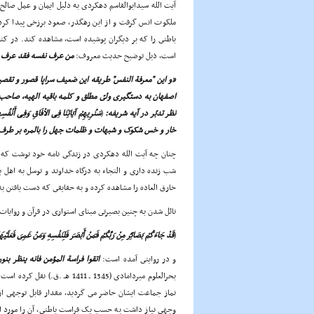
آیت الله سیدابوالقاسم دهکردى به دلیل ایمان و عمل صالح و
ملکوت انس گرفت و از این رهگذر، صعود برزخى پیدا کرد و
باطنى را که بر دیگران پوشیده است، مشاهده کند. در کتا
است، ذیل توضیح حدیث معروف:
من عرف نفسه فقد عرف ر
«و این "معرفة النفس" طریقه این ضعیف سراپا قصور و تقصیر
اصفهان به دستگیرى ولىّ مطلق و کلمه باقیه الهیه، صاحب 
نظر تدبّر در آیه شریفه:
(
سَنُرِیهِمْ آیَاتِنَا فِی الاْفَاقِ وَفِی أَنْفُسِهِمْ
خار و خس شکوک و شبهات و ظلمات جهل را بالمره بر طرف
چنان چه آیت الله دهکردى در زندگى نامه خود نوشت که ب
شب زنده دارى و التجاء به درگاه خداوند و توسل به اه
خارق العاده را مشاهده کرده و به حقایقى که دست یافتن به
نائل شدن به چنین بصیرتى مبناى استوارى در قرآن و روایات د
(
قَدْ جَاءَکُمْ بَصَائِرُ مِنْ رَبِّکُمْ فَمَنْ أَبْصَرَ فَلِنَفْسِهِ وَمَنْ عَمِىَ فَعَلَیْه
و در روایتى آمده است:
اتقوا فراسة المؤمن فانه ینظر بنور
بحرالعلوم میردامادى (1345 ـ 1
نماز جماعت ایشان حاضر مى گردید، مقدار قابل توجهى از
وجهى نیاز داشت به حسب یک فراست باطنى، آن را مورد اس