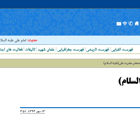
حدیث:
امام علي عليه السلام فرمو
فهرست الفبایی
فهرست تاریخی
فهرست جغرافیایی
علمای شهید
تالیفات
فعالیت های اجت
محضر حضرت على(علیه السلام)
سلام)
13 مهر 1394, 13:51