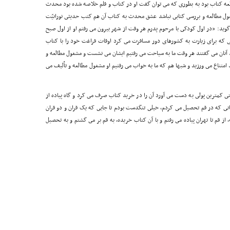
لعه کتاب بود به بطورى که مى توان گفت او در کتاب و قلم خلاصه شده بود محدث
مشغول مطالعه و بررسى کتابى نباشد عشق محدث به کتاب آن هم کتب حدیثى نورانیّت
گوید: «در اول کودکى با مرحوم پدرم هر وقت از شهر بیرون مى رفتم او از اول صبح
 که براى زیارت به کشورهاى دور مسافرت مى کرد اوقات فراغت خود را با کتاب
د آنان مى گفتند هر وقت ما به سیاحت مى رفتیم ایشان مى نشست و مشغول مطالعه و
د امتناع مى ورزید و شبها هم که ما به خواب مى رفتیم او مشغول مطالعه و تألیف مى
ى کمترین پولى به دست مى آورد آن را در خرید کتاب صرف مى کرد و گاه پیاده از
مانى که در قم تحصیل مى کردم، خیلى تنگدست بودم تا جایى که یک قران و دو قران
 از قم تا تهران پیاده مى رفتم و با آن کتاب خریده، به قم بر مى گشتم و به تحصیل