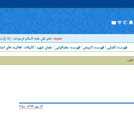
حدیث:
امام علي عليه السلام فرمودند : إذا رَأيتَ عالِ
فهرست الفبایی
فهرست تاریخی
فهرست جغرافیایی
علمای شهید
تالیفات
فعالیت های اجت
ا کتاب
13 مهر 1394, 13:51