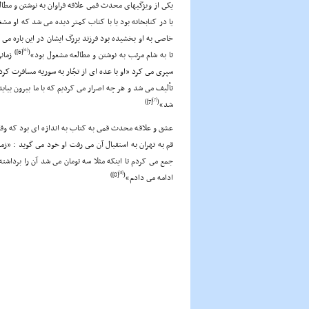
یکى از ویژگیهاى محدث قمى علاقه فراوان به نوشتن و مطا
یا در کتابخانه بود یا با کتاب کمتر دیده مى شد که او 
خاصى به او بخشیده بود فرزند بزرگ ایشان در این باره مى 
[6]
[6])
(
تا به شام مرتب به نوشتن و مطالعه مشغول بود»
زمانى
سپرى مى کرد «او با عده اى از تجّار به سوریه مسافرت کر
تألیف مى شد و هر چه اصرار مى کردیم که با ما بیرون بیای
[7]
[7])
(
شد»
عشق و علاقه محدث قمى به کتاب به اندازه اى بود که وقت
قم به تهران به استقبال آن مى رفت او خود مى گوید : «ز
جمع مى کردم تا اینکه مثلا سه تومان مى شد آن را برداشته،
[8]
[8])
(
ادامه مى دادم»