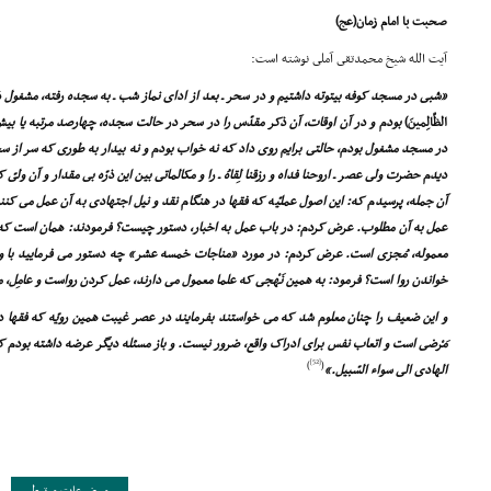
صحبت با امام زمان(عج)
آیت الله شیخ محمدتقى آملى نوشته است:
«شبى در مسجد کوفه بیتوته داشتیم و در سحر ـ بعد از اداى نماز شب ـ به سجده رفته، مشغول ذ
الظّالِمینَ)
بودم و در آن اوقات، آن ذکر مقدّس را در سحر در حالت سجده، چهارصد مرتبه یا بیش 
در مسجد مشغول بودم، حالتى برایم روى داد که نه خواب بودم و نه بیدار به طورى که سر از س
دیدم حضرت ولى عصر ـ اروحنا فداه و رزقنا لِقاهُ ـ را و مکالماتى بین این ذرّه بى مقدار و آن ولىّ 
آن جمله، پرسیدم که: این اصول عملیّه که فقها در هنگام نقد و نیل اجتهادى به آن عمل مى کنند
عمل به آن مطلوب. عرض کردم: در باب عمل به اخبار، دستور چیست؟ فرمودند: همان است که فق
معموله، مُجزى است. عرض کردم: در مورد «مناجات خمسه عشر» چه دستور مى فرمایید با و
خواندن روا است؟ فرمود: به همین نَهْجى که علما معمول مى دارند، عمل کردن رواست و عامِل، 
و این ضعیف را چنان معلوم شد که مى خواستند بفرمایند در عصر غیبت همین رویّه که فقها در
مَرْضى است و اتعاب نفس براى ادراک واقع، ضرور نیست. و باز مسئله دیگر عرضه داشته بودم که
[52]
)
(
الهادى الى سواء السّبیل.»