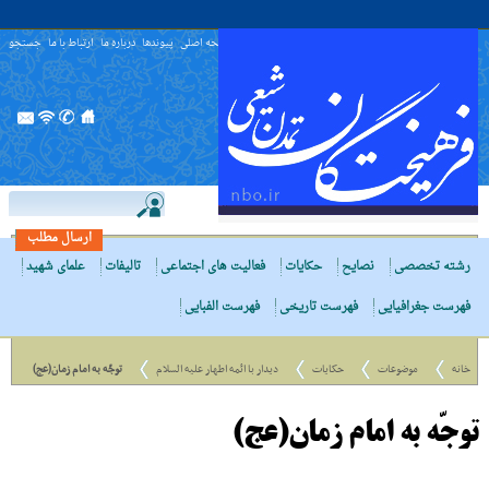
صفحه اصلی
پیوندها
درباره ما
ارتباط با ما
جستجو
ارسال مطلب
رشته تخصصی
نصایح
حکایات
فعالیت های اجتماعی
تالیفات
علمای شهید
فهرست جغرافیایی
فهرست تاریخی
فهرست الفبایی
خانه
موضوعات
حکایات
دیدار با ائمه اطهار علیه السلام
توجّه به امام زمان(عج)
توجّه به امام زمان(عج)