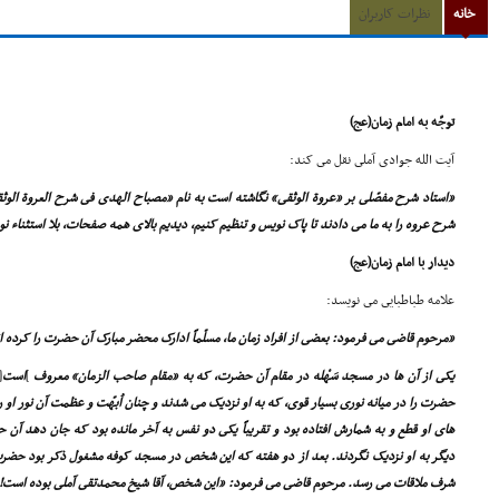
خانه
نظرات کاربران
توجّه به امام زمان(عج)
آیت الله جوادى آملى نقل مى کند:
«استاد شرح مفصّلى بر «عروة الوثقى» نگاشته است به نام «مصباح الهدى فى شرح العروة ال
شرح عروه را به ما مى دادند تا پاک نویس و تنظیم کنیم، دیدیم بالاى همه صفحات، بلا استثناء 
دیدار با امام زمان(عج)
علامه طباطبایى مى نویسد:
«مرحوم قاضى مى فرمود: بعضى از افراد زمان ما، مسلّماً ادارک محضر مبارک آن حضرت را کرده 
یکى از آن ها در مسجد سَهْله در مقام آن حضرت، که به «مقام صاحب الزمان» معروف
]
است
[
حضرت را در میانه نورى بسیار قوى، که به او نزدیک مى شدند و چنان اُبهّت و عظمت آن نور او
هاى او قطع و به شمارش افتاده بود و تقریباً یکى دو نفس به آخر مانده بود که جان دهد آن
دیگر به او نزدیک نگردند. بعد از دو هفته که این شخص در مسجد کوفه مشغول ذکر بود حضرت ب
شرف ملاقات مى رسد. مرحوم قاضى مى فرمود: «این شخص، آقا شیخ محمدتقى آملى بوده است!