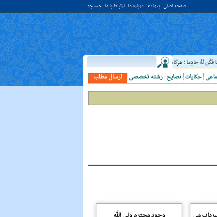
صفحه اصلی
پیوندها
درباره ما
ارتباط با ما
جستجو
َکُن لَهُ خادِما ؛ هرگاه دانشمندى ديدى، به او خدمت کن. ( غررالحکم ح ۴۰۴۴ )
حدیث:
اما
ماعی
حکایات
نصایح
رشته تخصصی
ارسال مطلب
سرداب مى
وجود محترم ولى الله