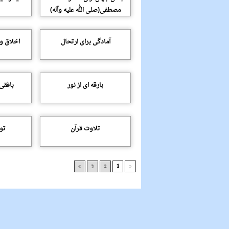
مصطفى(صلى الله علیه وآله)
آمادگى براى ارتحال
اخلاق و 
بارقه اى از نور
بافقى
تلاوت قرآن
تو
»
3
2
1
«