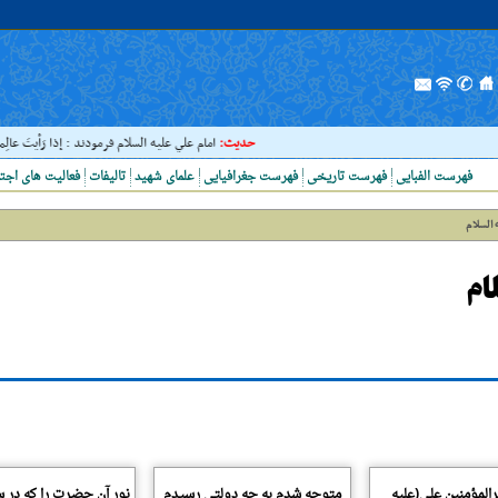
حدیث:
امام علي عليه السلام فرمودند : إذا رَأيتَ عالِما ف
فهرست الفبایی
فهرست تاریخی
فهرست جغرافیایی
علمای شهید
تالیفات
فعالیت های اجت
ه السلام
لام
رالمؤمنین على(علیه
متوجه شدم به چه دولتى رسیدم
نور آن حضرت را که در 