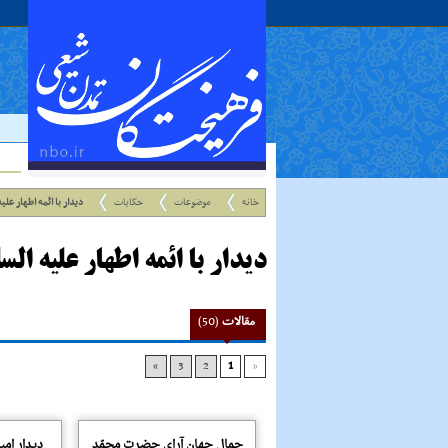
خانه
موضوعات
حکایات
دیدار با ائمه اطهار علی
دیدار با ائمه اطهار علیه الس
مقالات
(50)
»
3
2
1
«
جمال جهان آراى حضرت محمّد
دیدار امی