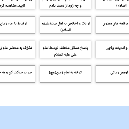
السلام)
و چه زود از دست دادم
تابید، مشاهده کرد
برنامه هاى معنوى
ارادت و اخلاص به اهل بیت(علیهم
ارتباط با امام زما
السلام)
 و اندیشه ولایى
پاسخ مسائل مختلف توسط امام
تشرّف به محضر امام زم
علی علیه السلام
 اویس زمانى
توجّه به امام زمان(عج)
جواد، حرکت کن و به ج