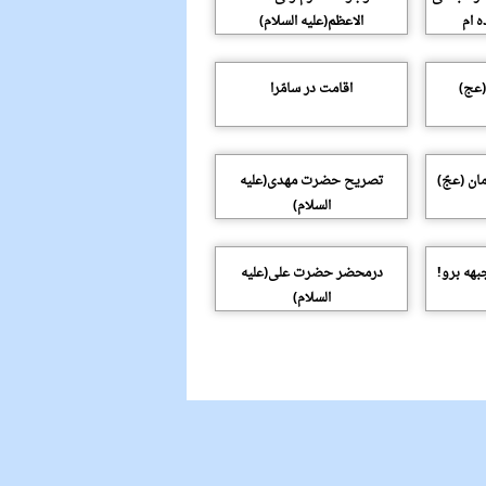
ه ام
الاعظم(علیه السلام)
ن(عج)
اقامت در سامّرا
ان (عجّ)
تصریح حضرت مهدى(علیه
السلام)
بهه برو!
درمحضر حضرت على(علیه
السلام)