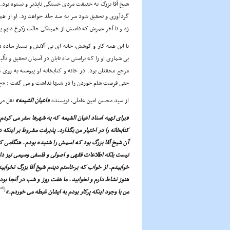
شیخ آقا بزرگ به حقیقت مردى خستگى ناپذیر و نستوه بود. ه
گردآورى و تحقیق شود سر به صد جلد خواهد زد. او از هم
زد و تا آخر عمرش که قامتش از خمیدگى حالت رکوع دایم یا
با این همه کار و کوشش، خانه اى بى آلایش و بسیار ساده د
بى شمارى او را که براستى ماه تابان در آسمان تحقیق و تأ
مرجع محققان بود. در خانه و کتابخانه او پیوسته به روى 
حتى فرصت شام خوردن را در شبها نداشت و مى گفت : «چ
از سید محسن امین عاملى، نویسنده
«اعیان الشیعه»
نقل مى
«براى تهیه اسناد اعیان الشیعه که به شهرها سفر مى کردم،
کتابخانه را در اختیار من بگذارد. پذیرفت مشروط بر اینکه
آن شیخ آقا بزرگ بود که اسمش را شنیده بودم. هنگامى که
نیست بلکه اطلاعات فقهى و اصولى و فلسفى وسیعى نیز دا
خوابیدم. از خواب که برخاستم دیدم شیخ آقا بزرگ نخوابی
هنوز نشاط دارم و نخوابید. ما هفت روز و شب در آنجا بود
[28]
(
من با وجود اینکه پرکار بودم به ایشان غبطه مى خوردم.»