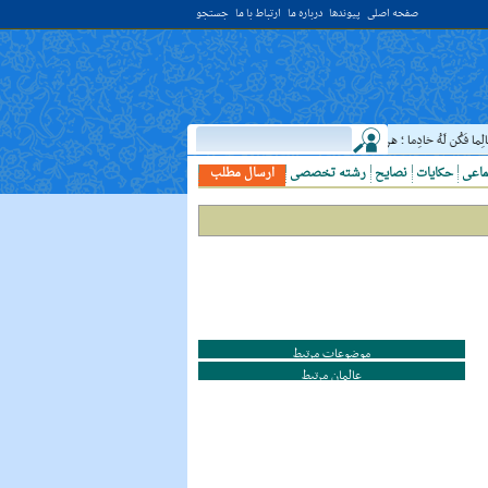
صفحه اصلی
پیوندها
درباره ما
ارتباط با ما
جستجو
فَکُن لَهُ خادِما ؛ هرگاه دانشمندى ديدى، به او خدمت کن. ( غررالحکم ح ۴۰۴۴ )
حدیث:
ا
ماعی
حکایات
نصایح
رشته تخصصی
ارسال مطلب
موضوعات مرتبط
عالمان مرتبط