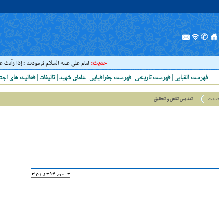
حدیث:
امام علي عليه السلام فرمودند : إذا رَأيتَ عالِما 
فهرست الفبایی
فهرست تاریخی
فهرست جغرافیایی
علمای شهید
تالیفات
فعالیت های اجت
جدیت
تندیس تلاش و تحقیق
13 مهر 1394, 13:51