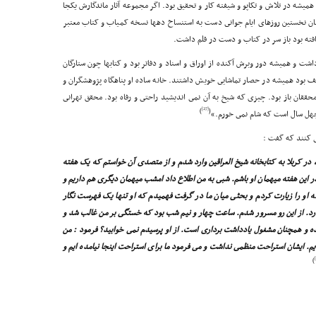
میشه در تلاش و تکاپو و شیفته کار و تحقیق بود. اگر مجموعه آثار ماندگارش یکجا
ان نخستین روزهاى ایام جوانى دست به استنساخ دهها نسخه کمیاب و کتاب معتبر
فته بود باز سر در کتاب و دست در قلم داشت.
اشت و همیشه دور وبرش آکنده از اوراق و اسناد و دفاتر بود و کتابها چون ستارگان
لیف بود همیشه در حصار تماشایى خویش داشتند. خانه ساده او پناهگاه پژوهشگران و
محققان باز بود. چیزى که شیخ به آن نمى اندیشید راحتى و رفاه بود. محقق تهرانى
[27]
)
(
هل سال است که شام نمى خورم.»
 کنند که گفت :
 در کربلا به کتابخانه شیخ العراقین وارد شدم و از متصدى آن خواستم که یک هفته
 در این هفته میهمان او باشم. شبى به من اطلاع داد امشب میهمان دیگرى هم داریم و
 او را زیارت کردم و بحثى میان ما در گرفت فهمیدم که او تنها یک فهرست نگار
رد. از این رو مسرور شدم. ساعت چهار و نیم شب بود که خستگى بر من غالب شد و
ده و همچنان مشغول یادداشت بردارى است. از او پرسیدم نمى خوابید؟ فرمود : من
یم. ایشان استراحت منظمى نداشت و مى فرمود ما براى استراحت اینجا نیامده ایم و
)