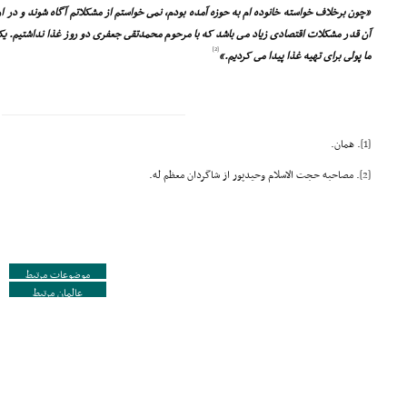
«چون برخلاف خواسته خانوده ام به حوزه آمده بودم، نمى خواستم از مشکلاتم آگاه شوند و در ار
آن قدر مشکلات اقتصادى زیاد مى باشد که با مرحوم محمدتقى جعفرى دو روز غذا نداشتیم. یک
[2]
ما پولى براى تهیه غذا پیدا مى کردیم.»
[1]
. همان.
[2]
. مصاحبه حجت الاسلام وحیدپور از شاگردان معظم له.
موضوعات مرتبط
عالمان مرتبط