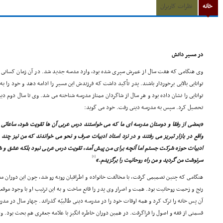
خانه
نظرات کاربران
در مسیر دانش
وى هنگامى که هفت سال از عمرش سپرى شده بود، وارد مدسه جدید شد. در آن زمان کسانى د
توانایى بالایى برخوردار باشند. پدر تأکید داشت که فرزندش این مسیر را ادامه دهد و خود را به
توانایى را نشان داده بود و هر سال از شاگردان ممتاز مدرسه شناخته مى شد. وى تا سال دوم 
تحصیل کرد. سپس به مدرسه دینى رفت. خود مى گوید:
«بعضى از رفقا و دوستان مدرسه اى ما که مى خواستند درس عربى آن ها تقویت شود، ساعاتى از 
واقع در بازار تبریز مى رفتند و در نزد استاد ادبیات صرف و نحو مى خواندند که من نیز چند
ادبیات حوزه شرکت جستم اما آنچه براى من پیش آمد، تقویت درس عربى نبود بلکه عشق و شی
[1]
سرنوشت من گردید و من راه روحانیت را برگزیدم.»
هنگامى که چنین تصمیمى گرفت، با مخالفت خانواده و اطرافیان روبه رو شد، چون این دوران م
رنج و زحمت روحانیت بود. همت و اصرار وى پدر را قانع ساخت و به این ترتیب او با وجود موقعی
آن پس خانه را ترک کرد و همه اوقات خود را در مدرسه دینى طالبیّه گذراند. چهار سال در مدرسه
قسمتى از فقه و اصول را فراگرفت. در همین دوران خاطره انگیز با علامه جعفرى هم بحث بود. 