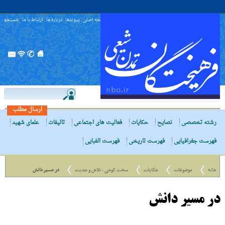
صفحه اصلی
پیوندها
درباره ما
ارتباط با ما
جستجو
ارسال مطلب
رشته تخصصی
نصایح
حکایات
فعالیت های اجتماعی
تالیفات
علمای شهید
فهرست جغرافیایی
فهرست تاریخی
فهرست الفبایی
خانه
موضوعات
حکایات
سخت کوشی ، تلاش و جدیت
در مسیر دانش
در مسیر دانش