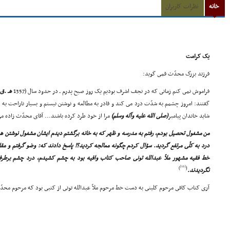
خانه
نظرات کاربران
یک کرامت
فرزند بزرگ محدّث قمى گوید:
فراموش نمى کنم زمانى که در نجف اشرف بودیم یک روز صبح پدرم ـ در حدود سال (1357
هـ .ق.
گفتند: امروز چشمم به شدّت درد مى کند و قادر به مطالعه و نوشتن نیستم و بسیار ناراحت به نظ
شاید خاندان پیامبر
(صلى الله علیه وآله وسلم)
مرا از خود طرد کرده باشند... آقاى محدّث زاده مى
من مشغول تحصیل بودم، رفتم به مدرسه و ظهر که به خانه برگشتم دیدم ایشان مشغول نوشتن 
درد به کلّى مرتفع گردید. سؤال کردم چگونه معالجه کردید؟! پاسخ دادند که: وضو گرفتم و مق
خط فقیه مشهور ملاّ عبدالله تونى صاحب کتاب وافیه بود به چشم کشیدم، درد چشم برطرف 
[16]
)
(
نگردیدند.
آرى کتاب کافى مرحوم کلینى به دست خط مرحوم ملاّ عبدالله تونى از کتبى بود که مرحوم محد