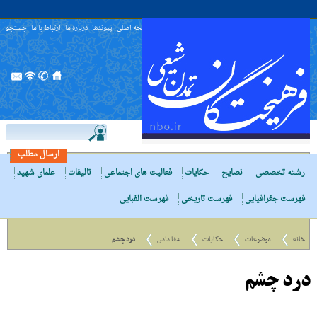
صفحه اصلی
پیوندها
درباره ما
ارتباط با ما
جستجو
ارسال مطلب
رشته تخصصی
نصایح
حکایات
فعالیت های اجتماعی
تالیفات
علمای شهید
فهرست جغرافیایی
فهرست تاریخی
فهرست الفبایی
خانه
موضوعات
حکایات
شفا دادن
درد چشم
درد چشم