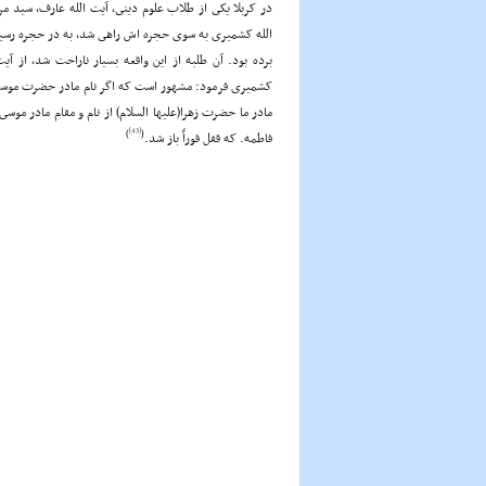
در کربلا یکى از طلاب علوم دینى، آیت الله عارف، سید م
الله کشمیرى به سوى حجره اش راهى شد، به در حجره رسیدن
برده بود. آن طلبه از این واقعه بسیار ناراحت شد، از آ
کشمیرى فرمود: مشهور است که اگر نام مادر حضرت موسى(علیه
مادر ما حضرت زهرا(علیها السلام) از نام و مقام مادر موسى
[43]
)
(
فاطمه. که قفل فوراً باز شد.