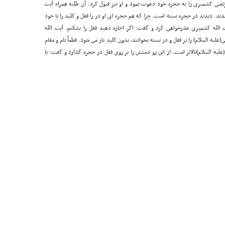
رتضى کشمیرى را به حجره خود دعوت نمود و او نیز قبول کرد. آن طلبه همراه آیت
د. دیدند در حجره بسته است. چرا که هم حجره اى او در را قفل و کلید را با خود
یت الله کشمیرى عذرخواهى کرد و گفت: اگر اجازه دهید قفل را بشکنم. آیت الله
 السلام) را بر قفل و در بسته بخوانند، بدون کلید باز مى شود. قطعاً نام و مقام
(علیه السلام)بالاتر است. از این رو دستش را بر روى قفل در حجره گذارد و گفت: یا