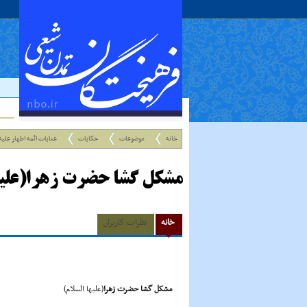
خانه
موضوعات
حکایات
عنایات ائمه اطهار علیه
مشکل گشا حضرت زهرا(علیها
خانه
نظرات کاربران
مشکل گشا حضرت زهرا
(علیها السلام)