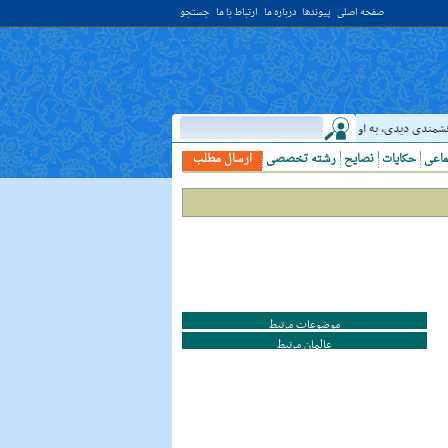
صفحه اصلی
پیوندها
درباره ما
ارتباط با ما
جستجو
نشمندى ديدى، به او خدمت کن. ( غررالحکم ح ۴۰۴۴ )
حدیث:
امام علي (عليه السلام) فرمو
ماعی
حکایات
نصایح
رشته تخصصی
ارسال مطلب
موضوعات مرتبط
عالمان مرتبط