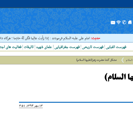
حدیث:
امام علي عليه السلام فرمودند : إذا رَأيتَ عالِما فَکُن لَهُ خادِما ؛ هرگاه دا
فهرست الفبایی
فهرست تاریخی
فهرست جغرافیایی
علمای شهید
تالیفات
فعالیت های اجت
 اسلام
مشکل گشا حضرت زهرا(علیها السلام)
 السلام)
13 مهر 1394, 13:51