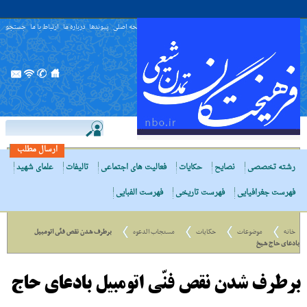
صفحه اصلی
پیوندها
درباره ما
ارتباط با ما
جستجو
ارسال مطلب
رشته تخصصی
نصایح
حکایات
فعالیت های اجتماعی
تالیفات
علمای شهید
فهرست جغرافیایی
فهرست تاریخی
فهرست الفبایی
خانه
موضوعات
حکایات
مستجاب الدعوه
برطرف شدن نقص فنّى اتومبیل
بادعاى حاج شیخ
برطرف شدن نقص فنّى اتومبیل بادعاى حاج