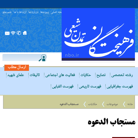
صفحه اصلی
پیوندها
درباره ما
ارتباط با ما
جستجو
ارسال مطلب
رشته تخصصی
نصایح
حکایات
فعالیت های اجتماعی
تالیفات
علمای شهید
فهرست جغرافیایی
فهرست تاریخی
فهرست الفبایی
خانه
موضوعات
حکایات
مستجاب الدعوه
مستجاب الدعوه