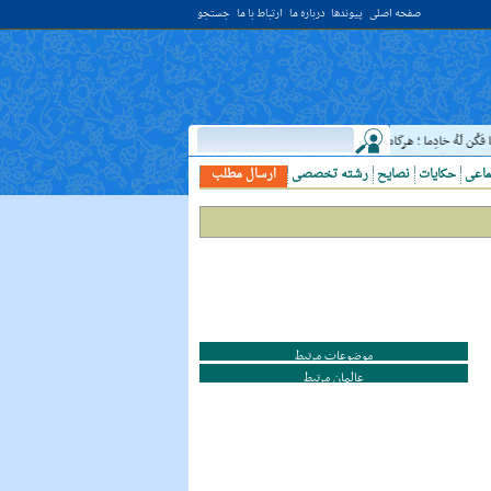
صفحه اصلی
پیوندها
درباره ما
ارتباط با ما
جستجو
ُن لَهُ خادِما ؛ هرگاه دانشمندى ديدى، به او خدمت کن. ( غررالحکم ح ۴۰۴۴ )
حدیث:
امام
ماعی
حکایات
نصایح
رشته تخصصی
ارسال مطلب
موضوعات مرتبط
عالمان مرتبط