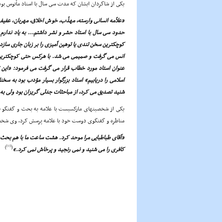
یکى از شاگردان ایشان که مدت سى سال با استاد مأنوس بود
«علاّمه انسانى وارسته، مهذّب، خوش اخلاق، مهربان، عفی
حدود سى سال با استاد حشر و نشر داشتم... به یاد ندارم
کوچکترین سخن تندى یا توهین آمیزى را بر زبان جارى سازد.
انس مى گرفت و صمیمى مى شد. با هرکس حتى کوچکترین ف
عنوان استاد مورد خطاب قرار مى گرفت مى فرمود: «این تعب
اسلامى را دریابیم» استاد بزرگوار بسیار مؤدب بود به 
شنید تصدیق مى کرد، از مباحثات جدلى گریزان بود ولى به 
یکى از شخصیتهاى مارکسیست با علامه به بحث و گفتگو نش
مناظره و گفتگوى دوست خود با علامه پرسش کرد، وى شخصیت
«آقاى طباطبایى مرا موحد کرد. هشت ساعت ما با هم بحث 
[13]
)
(
کافرى را مى شنید و نمى رنجید و پرخاش نمى کرد.»