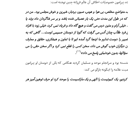
ه، پیرامون خصوصیّات اخلاقى آن عالم فرزانه چنین نوشته است:
ف، متواضع، مخلص، بى هوا و هوس، صبور، بردبار، شیرین و خوش مجلس بود. من در
 که در طول این مدت حتى یک بار عصبانى شده باشد و بر سر شاگردان داد بزند یا
 خیلى آرام و متین درس مى گفت و هیچ گاه داد و فریاد نمى کرد، خیلى زود با افراد
رد طلاّب چنان اُنس مى گرفت که گویا از دوستان صمیمى اوست... گاهى که به
یر را دوست ندارم ما اینجا گرد آمده ایم تا با تعاون و همفکرى، حقایق و معارف
سخنان دیگران خوب گوش مى داد، سخن کسى را قطع نمى کرد و اگر سخن حقى را مى
[12]
)
(
سؤالها، بدون خودنمایى پاسخ مى داد»
.
سته بود و سرانجام موحد و مسلمان گردید هنگامى که یکى از دوستان او پیرامون
 علامه را اینگونه بازگو مى کند:
کردیم. یک کمونیست را الهى و یک مارکسیست را موحد کرد او حرف توهین آمیز هر