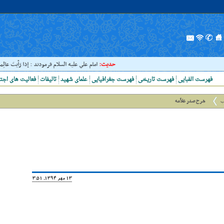
حدیث:
امام علي عليه السلام فرمودند : إذا رَأيتَ عالِما فَک
فهرست الفبایی
فهرست تاریخی
فهرست جغرافیایی
علمای شهید
تالیفات
فعالیت های اجت
ب
شرح صدر علاّمه
13 مهر 1394, 13:51