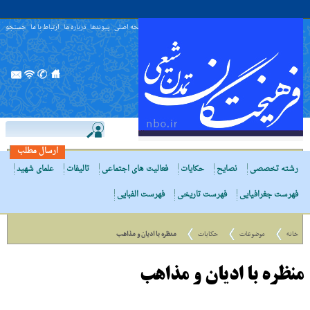
صفحه اصلی
پیوندها
درباره ما
ارتباط با ما
جستجو
ارسال مطلب
رشته تخصصی
نصایح
حکایات
فعالیت های اجتماعی
تالیفات
علمای شهید
فهرست جغرافیایی
فهرست تاریخی
فهرست الفبایی
خانه
موضوعات
حکایات
منظره با ادیان و مذاهب
منظره با ادیان و مذاهب