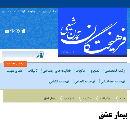
صفحه اصلی
پیوندها
درباره ما
ارتباط با ما
جستجو
ارسال مطلب
رشته تخصصی
نصایح
حکایات
فعالیت های اجتماعی
تالیفات
علمای شهید
فهرست جغرافیایی
فهرست تاریخی
فهرست الفبایی
خانه
موضوعات
حکایات
نماز شب
بیمار عشق
بیمار عشق