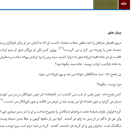
خانه
نظرات کاربران
بیمار عشق
سرور فقیهان سپاهان را باید مظهر صفات متضاد دانست او که به آسانى سر از پیکر غارتگران و م
[36]
)
(
خمسة عشر را زمزمه مى کرد و مى گریست
. روزى کنیز یکى از بزرگان شهر از ستم ارب
اقامت او در خانه فقیه فرزانه شهر به درازا کشید، سید وى را نزد اربابش روانه ساخت و سفارش
به خانه بازگشت ارباب پرسید: خانه سید چگونه بود؟
زن پاسخ داد: سید شبانگاهان دیوانه مى شد و روز فرزانه مى نمود.
مرد پرسید: چگونه؟
کنیز پاسخ داد: چون پاسى از شب مى گذشت در کتابخانه اش چون دیوانگان بر سر مى کوبید 
[37]
(
بسیار مى گزارد و چون بامداد فرا مى رسید عبا بر دوش مى افکند و چون فرزانگان مى نشست.
گریه فراوان عارف شیفته شفت سرانجام دیدگانش را مجروح ساخت و او را در بستر بیمارى فرو اف
ولى هر بار ناکام تر از پیش به زانو در آمدند. آنها پس از ماهها آزمون و خطا بدین نتیجه رسی
تنگاتنگ است. بنابراین وى را از گریه باز داشتند، گفتند: گریه بر شما حرام است زیرا موجب پی