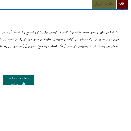
خانه
نظرات کاربران
یاد خدا در جان او چنان عجین شده بود که از هر فرصتى براى ذکر و تسبیح و قرائت قرآن کریم
سوى حرم مطهر مى رفت وضو مى گرفت و سوره ى مبارکه ى «یس» را در راه از حفظ مى خواند
السلام) مى رسید، خواندن سوره را در کنار آرامگاه استاد خود شیخ انصارى (ره) به پایان مى رسانید
موضوعات مرتبط
عالمان مرتبط