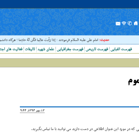
حدیث:
امام علي عليه السلام فرمودند : إذا رَأيتَ عالِما فَکُن لَهُ خادِما ؛ هرگاه دانشمن
فهرست الفبایی
فهرست تاریخی
فهرست جغرافیایی
علمای شهید
تالیفات
فعالیت های اجت
موم
12 مهر 1394, 19:44
که در مورد این عنوان اطلاعی در دست دارید می توانید با ما تماس بگیرید.