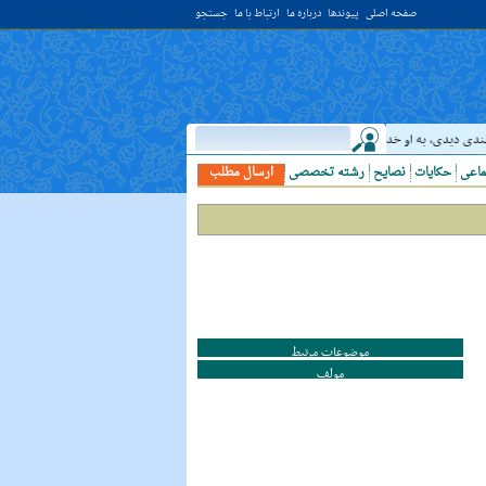
صفحه اصلی
پیوندها
درباره ما
ارتباط با ما
جستجو
دى ديدى، به او خدمت کن. ( غررالحکم ح ۴۰۴۴ )
حدیث:
امام علي (عليه السلام) فرمودند
ماعی
حکایات
نصایح
رشته تخصصی
ارسال مطلب
موضوعات مرتبط
مولف