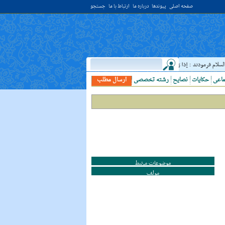
صفحه اصلی
پیوندها
درباره ما
ارتباط با ما
جستجو
م فرمودند : إذا رَأيتَ عالِما فَکُن لَهُ خادِما ؛ هرگاه دانشمندى ديدى، به او خدمت کن. ( غررالحکم ح ۴۰۴۴ )
ماعی
حکایات
نصایح
رشته تخصصی
ارسال مطلب
موضوعات مرتبط
مولف