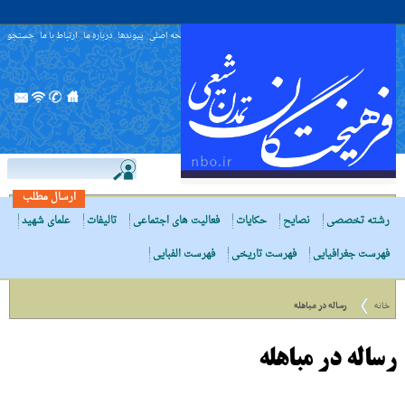
صفحه اصلی
پیوندها
درباره ما
ارتباط با ما
جستجو
ارسال مطلب
رشته تخصصی
نصایح
حکایات
فعالیت های اجتماعی
تالیفات
علمای شهید
فهرست جغرافیایی
فهرست تاریخی
فهرست الفبایی
خانه
رساله در مباهله
رساله در مباهله