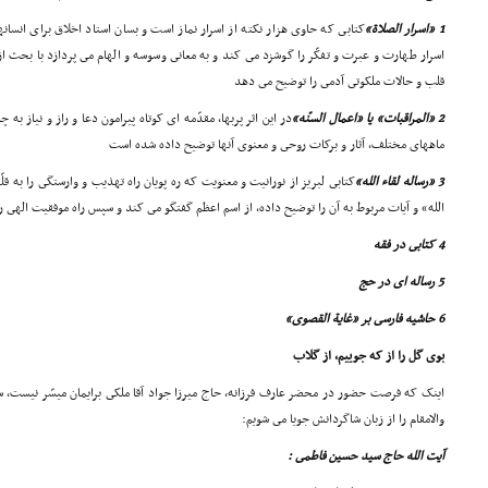
1 «اسرار الصلاة»
کتابى که حاوى هزار نکته از اسرار نماز است و بسان استاد اخلاق براى ان
اسرار طهارت و عبرت و تفکّر را گوشزد مى کند و به معانى وسوسه و الهام مى پردازد با بحث از
قلب و حالات ملکوتى آدمى را توضیح مى دهد
2 «المراقبات» یا «اعمال السنّه»
در این اثر پربها، مقدّمه اى کوتاه پیرامون دعا و راز و نیاز به
ماههاى مختلف، آثار و برکات روحى و معنوى آنها توضیح داده شده است
3 «رساله لقاء الله»
کتابى لبریز از نورانیت و معنویت که ره پویان راه تهذیب و وارستگى را به 
الله» و آیات مربوط به آن را توضیح داده، از اسم اعظم گفتگو مى کند و سپس راه موفقیت الهى را
4 کتابى در فقه
5 رساله اى در حج
6 حاشیه فارسى بر «غایة القصوى»
بوى گل را از که جوییم، از گلاب
اینک که فرصت حضور در محضر عارف فرزانه، حاج میرزا جواد آقا ملکى برایمان میسّر نیست، سی
والامقام را از زبان شاگردانش جویا مى شویم:
آیت الله حاج سید حسین فاطمى :