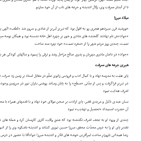
تا از آبشار معرفت وى، زلال اندیشه و جرعه هاى ناب از آن خود سازیم
میلاد میرزا
خورشید قرن سیزدهم هجرى رو به افول بود که تبریز لبریز از شادى و سرور شد «لطف» الهى پس
«جواد»ش نام نهادند گلخنده هاى شادى و شور بر چهره اهل خانه نشسته بود و همگان بوسه سپاس
نعمت، چندین روز مردم شهر را از «سفره نعمت» خود بهره مند ساخت
«جواد» در دامان مادرى مهربان و پدرى صالح مراحل رشد و ترقى را پیمود و سالهاى کودکى هر 
شیرین جرعه هاى معرفت
پاى همّت به مدرسه نهاد و با کمال ادب و فروتـنى زانوى تعلّم در مقابل استاد بر زمین زد صرف، ن
در تبریز فراگرفت و پس از مدّتى «سـطح» را به پایان رسـاند روشنى بـاران نـور در سرزمین و
اشرف هدایت نمود
بسان عبدى ذلیل و مریدى فقیر، پاى ارادت بر صحن مولاى خود نهاد و با قدمهاى همراه با م
آن حضرت استمداد «تحصیل و تهذیب» نمود
چندى از ورود او به نجف اشرف نگذشته بود که عشقِ ولایت کارى کارستان کرد و شعله هاى 
تقدیر پاى او را به درس محدّث محقق، میرزا حسین نـورى کشاند و اندیشه باشـکوه وى را از انبوه
رضا همدانى بارورتر ساخت ثمرآفرین خوشه هاى فکر و اندیشه میرزا جوادآقا با حضور در درس