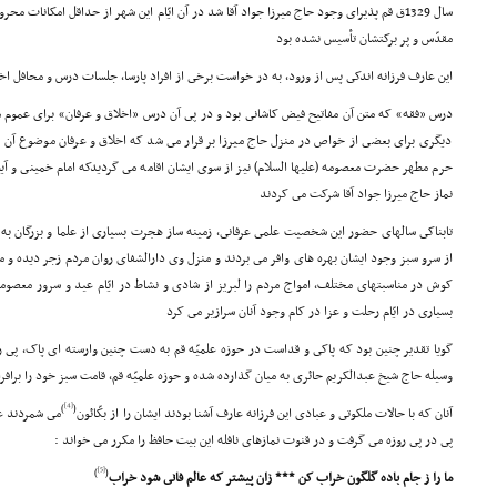
سال 1329ق قم پذیراى وجود حاج میرزا جواد آقا شد در آن ایّام این شهر از حداقل امکانات 
مقدّس و پر برکتشان تأسیس نشده بود
این عارف فرزانه اندکى پس از ورود، به در خواست برخى از افراد پارسا، جلسات درس و محافل اخل
درس «فقه» که متن آن مفاتیح فیض کاشانى بود و در پى آن درس «اخلاق و عرفان» براى عمو
دیگرى براى بعضى از خواص در منزل حاج میرزا بر قرار مى شد که اخلاق و عرفان موضوع آن بو
حرم مطهر حضرت معصومه (علیها السلام) نیز از سوى ایشان اقامه مى گردیدکه امام خمینى و آیت 
نماز حاج میرزا جواد آقا شرکت مى کردند
تابناکى سالهاى حضور این شخصیت علمى عرفانى، زمینه ساز هجرت بسیارى از علما و بزرگان به 
از سرو سبز وجود ایشان بهره هاى وافر مى بردند و منزل وى دارالشفاى روان مردم زجر دیده و
کوش در مناسبتهاى مختلف، امواج مردم را لبریز از شادى و نشاط در ایّام عید و سرور معصوم
بسیارى در ایّام رحلت و عزا در کام وجود آنان سرازیر مى کرد
گویا تقدیر چنین بود که پاکى و قداست در حوزه علمیّه قم به دست چنین وارسته اى پاک، پى ر
وسیله حاج شیخ عبدالکریم حائرى به میان گذارده شده و حوزه علمیّه قم، قامت سبز خود را برافرا
[4]
)
(
آنان که با حالات ملکوتى و عبادى این فرزانه عارف آشنا بودند ایشان را از بکّائون
مى شمردند ع
پى در پى روزه مى گرفت و در قنوت نمازهاى نافله این بیت حافظ را مکرر مى خواند :
[5]
)
(
ما را ز جام باده گلگون خراب کن *** زان پیشتر که عالم فانى شود خراب