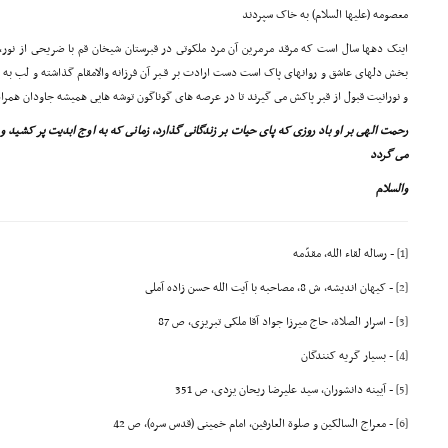
معصومه (علیها السلام) به خاک سپردند
اینک دهها سال است که مرقد مرمرین آن مرد ملکوتى در قبرستان شیخان قم با ضریحى از نور
بخش دلهاى عاشق و روانهاى پاک است دست ارادت بر قـبر آن فرزانه والامقام گذاشته و لب به 
و نورانیت قبول از قبر پاکش مى گیرند تا در عرصه هاى گوناگون توشه هایى همیشه جاودان همرا
رحمت الهى بر او باد روزى که پاى حیات بر زندگانى گذارد، زمانى که به اوج ابدیت پر کشید 
مى گردد
والسلام
[1]
- رساله لقاء الله، مقدّمه
[2]
- کیهان اندیشه، ش 8، مصاحبه با آیت الله حسن زاده آملى
[3]
- اسرار الصلاة، حاج میرزا جواد آقا ملکى تبریزى، ص 87
[4]
- بسیار گریه کنندگان
[5]
- آیینه دانشوران، سید علیرضا ریحان یزدى، ص 351
[6]
- معراج السالکین و صلوة العارفین، امام خمینى (قدس سره)، ص 42