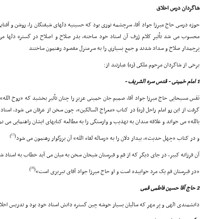
شاگردان درس اخلاق
حوزه درسى حاج میرزا جواد آقا، سرچشمه نورى بود که حسینیه دلهاى شیفتگان را، روشن و آفتابى
محسوب مى شد تأثیر کلام ژرف آن استاد خود ساخته، بذر صلاح و اصلاح در گستره دلها مى
پرچمدار صلاح و سداد شدند و جمع بسیارى را به سرمنزل مقصود رهنمون ساختند
برخى از شاگردان مرحوم ملکى (ره) عبارتند از:
1 امام خمینى - قدس سره الشریف -
نَفَس مسیحایى حاج میرزا جواد آقا، صمیم جان خمینى عزیز را چنان تأثیر بخشید که «روح الله
گرفت از این رو امام راحل (ره) در کتاب «معراج السالکین»، چون سخن از عرفان مى شود، استا
بالله» مى خواند و علاقه مندان به تهذیب و وارستگى را به مطالعه کتابهاى ایشان راهنمایى مى نم
[7]
)
(
و در کتاب «چهل حدیث»، بیدار دلان را به «رساله لقاء الله» آن بزرگوار رهنمون مى شود
آن فرزانه کبیر، در جاى دیگر که از قم و قبرستان شیخان سخن به میان مى آید خطاب به استاد 
[8]
)
(
«در قبرستان قم یک مرد خوابیده است و او حاج میرزا جواد آقاى تبریزى است»
2 حاج آقا حسین فاطمى قمى
دانشمندى الهى و پر مهر که سالیان بسیار خوشه چین گستره دانش استاد خود بود و تدریس اخل