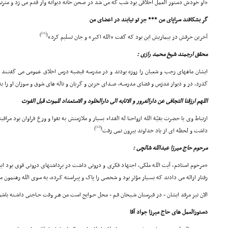
«او خودش دستور العمل اخلاقى بود شب که مى شد در صحن خانه دیوانه وار قدم مى زد و مترنم 
گر بشکافند سراپاى من *** جز تو نیابند در اعضاى من
[11]
)
(
آخرین حرفش در بیماریش این بود که گفت «الله اکبر» و جان تسلیم کرد»
محقق ارجمند شیخ محمد رازى :
ایشان ماههاى رجب و شعبان را روزه بودند و در مدرسه فیضیه درس اخلاق عمومى مى گفتـند اک
گذرد، در و دیوار مَدرَس و فضاى مدرسـه، صـداى حزین و گریان و ناله هاى شوق و سوزان او را
اللهم ارزقنا التجافى عن دارالغرور و الانابه الى دارالخلود و الاستعداد للموت قبل الفوت
ارتباط وى با حضرت بقیّة الله ارواحنا له الفداء بسیار و ملازمتش به تقوا و ورع فراوان بود مراق
[12]
)
(
داشت و لحظه اى از یاد خداوند بیرون نمى رفت
مرحوم حاج میرزا عبدالله شالچى :
«مرحوم استادم، آیت الله ملکى، اجتهاد فکرى و درونى داشت در برداشتهاى درونى قوى بود ایش
رفتار ارائه مى دادند که بسـیار مؤثر بود و شخصى را پاک و پیراسته کـرده، به سوى الله رهنمون م
الان نیز مرقد ایشان - در قبرستان شـیخان قـم - محل حـوایج است من هـر وقت حـاجتى داشـته باشم
دستورالعمل هاى حاج میرزا جواد آقا