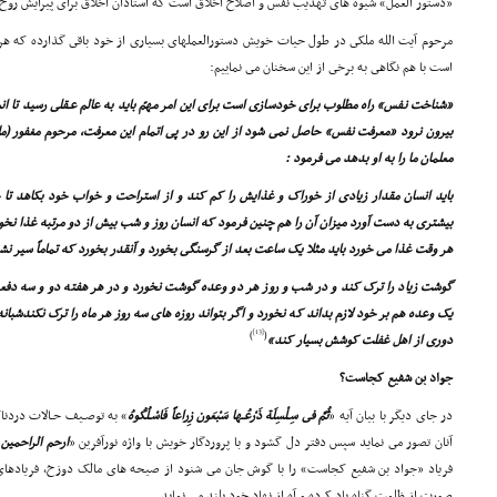
«دستور العمل» شیوه هاى تهذیب نفس و اصلاح اخلاق است که استادان اخلاق براى پیرایش روح و ک
مرحوم آیت الله ملکى در طول حیات خویش دستورالعملهاى بسیارى از خود باقى گذارده که ه
است با هم نگاهى به برخى از این سخنان مى نماییم:
«شناخت نفس» راه مطلوب براى خودسازى است براى این امر مهمّ باید به عالم عـقلى رسید تا انسان
بیرون نرود «معرفت نفس» حاصل نمى شود از این رو در پى اتمام این معرفت، مرحوم مغفور (م
معلمان ما را به او بدهد مى فرمود :
باید انسان مقدار زیادى از خوراک و غذایش را کم کند و از استراحت و خواب خود بکاهد تا ج
بیشترى به دست آورد میزان آن را هم چنین فرمود که انسان روز و شب بیش از دو مرتبه غذا نخور
هر وقت غذا مى خورد باید مثلا یک ساعت بعد از گرسنگى بخورد و آنقدر بخورد که تماماً سیر نشو
گوشت زیاد را ترک کند و در شب و روز هر دو وعده گوشت نخورد و در هر هفته دو و سه دفعه 
یک وعده هم بر خود لازم بداند که نخورد و اگر بتواند روزه هاى سه روز هر ماه را ترک نکندشبا
[13]
)
(
دورى از اهل غفلت کوشش بسیار کند»
جواد بن شفیع کجاست؟
در جاى دیگر با بیان آیه «
ثُمَّ فى سِـلْسِلَة ذَرْعُـها سَبْعَون زِراعاً فَاسْـلُکُوهُ
» به توصـیف حـالات دردنا
آنان تصور مى نماید سپس دفتر دل گشود و با پروردگار خویش با واژه نورآفرین «
ارحم الراحمین
»
فریاد «جواد بن شفیع کجاست» را با گوش جان مى شنود از صیحه هاى مالک دوزخ، فریادهاى 
صورت از ظلمت گناه یاد کرده و آه از نهاد خود بلند مى نماید