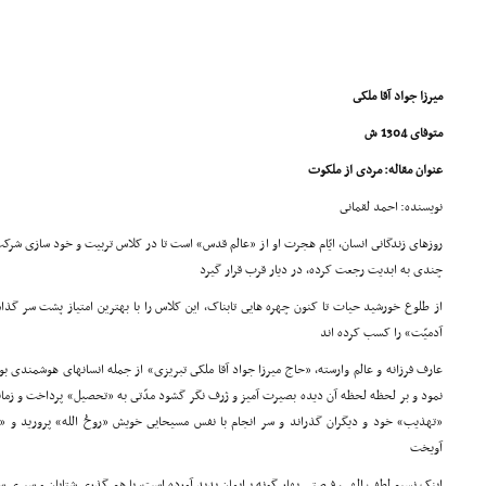
میرزا جواد آقا ملکى
متوفاى 1304 ش
عنوان مقاله: مردى از ملکوت
نویسنده: احمد لقمانى
روزهاى زندگانى انسان، ایّام هجرت او از «عالم قدس» است تا در کلاس تربیت و خود سازى شرک
چندى به ابدیت رجعت کرده، در دیار قرب قرار گیرد
از طلوع خورشید حیات تا کنون چهره هایى تابناک، این کلاس را با بهترین امتیاز پشت سر گذاش
آدمیّت» را کسب کرده اند
عارف فرزانه و عالم وارسته، «حاج میرزا جواد آقا ملکى تبریزى» از جمله انسانهاى هوشمندى 
نمود و بر لحظه لحظه آن دیده بصیرت آمیز و ژرف نگر گشود مدّتى به «تحصیل» پرداخت و زما
«تهذیب» خود و دیگران گذراند و سر انجام با نفس مسیحایى خویش «روحُ الله» پرورید و 
آویخت
اینک نسیم لطف الهى، فرصتى بهار گونه برایمان پدید آورده است، با هم گذرى شتابان و سیرى سری