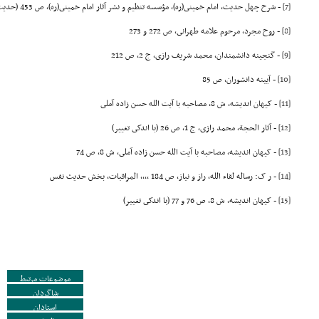
[7]
- شرح چهل حدیث، امام خمینى(ره)، مؤسسه تنظیم و نشر آثار امام خمینى(ره)، ص 453 (حدیث 28)
[8]
- روح مجرد، مرحوم علامه طهرانى، ص 272 و 273
[9]
- گنجینه دانشمندان، محمد شریف رازى، ج 2، ص 212
[10]
- آیینه دانشوران، ص 85
[11]
- کیهان اندیشه، ش 8، مصاحبه با آیت الله حسن زاده آملى
[12]
- آثار الحجة، محمد رازى، ج 1، ص 26 (با اندکى تغییر)
[13]
- کیهان اندیشه، مصاحبه با آیت الله حسن زاده آملى، ش 8، ص 74
[14]
- ر ک: رساله لقاء الله، راز و نیاز، ص 184 ,,,, المراقبات، بخش حدیث نفس
[15]
- کیهان اندیشه، ش 8، ص 76 و 77 (با اندکى تغییر)
موضوعات مرتبط
شاگردان
استادان