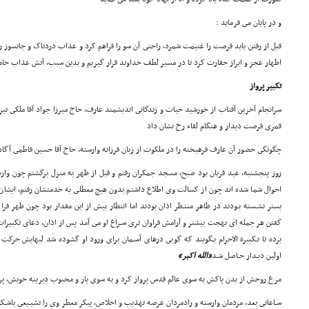
و در پایان مى فرماید :
قبل از رفتن باید فرصت را غنیمت شمرد، راحتى آن سو را فراهم کرد و عذاب دردناک و جانسوز را
اظهار عجز و ابراز حقارت کرد تا در مسیر لطف خداوند قرار گیریم و بدین سبب، آتش عذاب خ
تکبیر پرواز
قمرى فرصت دیدار و هنگام لقاء رخ نشان داد
چگونگى حضور آن عارف فرهیخته را در ملکوت از زبان فرزانه وارسته، حاج آقا حسین فاطمى آگاه
روز پنجشنبه، عید قربان بود صبح، مسجد جمکران رفتم و قبل از ظهر به منزل برگشتم چون وارد
احوال شما شده اند چون از کسالت وى اطلاع داشتم بدون هیچ معطلى به خدمتشان رفتم، ایشان 
بستر نشـسته بـودند در ظاهر منتـظر اذان بودند اما انتظار بیش از این مقدار بود چون ظهر فرا 
گفتن هر جمله اى بهجت بیشتر و آرامش فراوان ترى سـراغ او مى آمد پس از اذان، دعاى تکبیرات اف
برده تا تـکبیرة الاحرام بـگویند که گویى درهاى آسـمان براى ورود او گشوده شد لبهایش حرکت کر
اولین دیـدار حـاصل شـد
«الله اکبر»
مرغ روحش از بدن پاکش به سوى عالم قدس پرواز کرد و به سوى یار و محبوب دیرینه خویش، پ
سـاعاتى بعد، مردمان وارسته و رادمردان عرصه تهذیب و اخلاص، پیکر معطر وى را تشیـیعى باشـ