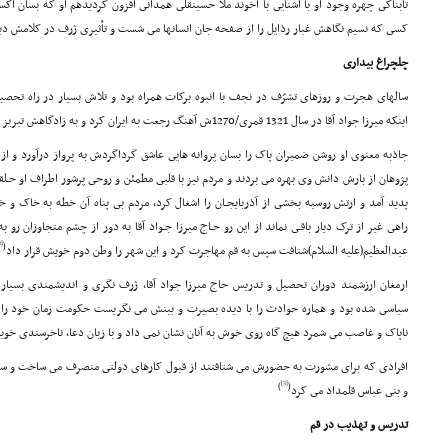
تابناکى چهره وجود او با آشنایى با آخوند ملا حسینقلى همدانى افزون گردیدهم او که بسان اکسیر
کسى که نسیم نگاهش غبار رذایل را از صفحه جان انسانها مى شست و تأثیرى ژرف در کلامش د
چلچراغ بیدارى
سالهاى هجرت و روزهاى تشرّف در نجف با انبوه برکات همراه بود و تلاش بسیار در راه تحصی
اینکه میرزا جواد آقا در سال 1321 قمرى/1270ش آهنگ رجعت به ایران کرد و به زادگاهش تبریز وارد شد
جاذبه معنوى او روشن ضمیران پاک را بسان پروانه هایى عاشق گرداگردش به پرواز درآورد و 
پژوهان از بارش دانش وى بهره مى بردند و مردم نیز با قلبى مطمئن و روحى پرشور اطراف او حـلق
پدید آمد و ارتش روسیه بخشى از آذربایجـان را اشغال کرد، مردم بى پناه آن خطه به خاک و 
راهى غیر از ترک دیار باقـى نماند از این رو حـاج میرزا جـواد آقا به دور از چشم متجاوزان رو
[2]
(
عبدالعظیم(علیه السلام)شتافت سپس به قم مهاجرت کرد و این شهر را وطن دوم خویش قرار داد
ارمغان ارزشمند دوران تحصیل و تدریس حاج میرزا جواد آقا، ژرف نگرى و اندیشمندى بسی
سیاسى شده بود و هماره حوادث را با دیده بصیرت و بینش مى نگریست حکومت زمان خود را
ناپاک و غاصب مى شمرد هیچ گاه روى خوش به آنان نشان نمى داد و با زبان دعا، ناخرسندى خویش
افرادى که براى مشورت به حضورش مى شتافتند از قبول کارهاى دولتى منصرف مى ساخت و سرد
[3]
)
(
و بنى عباس قلمداد مى کرد
تدریس و تهذیب در قم