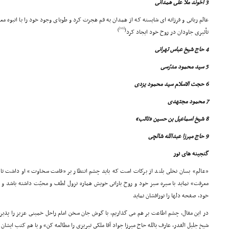
3 آخوند ملا على همدانى
عالم ربانى و فرزانه اى شایسته که از همدان به قم هجرت کرد و طوباى وجود خود را با انبوه مع
[10]
)
(
تأثیرى جاودان در روح خود ایجاد کرد
4 حاج شیخ عباس تهرانى
5 سید محمود مدرّسى
6 حجت الاسلام سید محمود یزدى
7 محمود مجتهدى
8 شیخ اسماعیل بن حسین «تائب»
9 حاج میرزا عبدالله شالچى
گنجینه هاى نور
«عالم» بسان نخلى بلند از برکات است که باید چشم انتظار بر «قامت سخاوت» او داشت تا عن
معرفت» نماید با سیره سبز خود و روح بارانى خویش هماره نزول لطف و محبّت داشته باشد و گا
خود، صفحه دلها را نورافشان نماید
در این مقال، چشم اطاعت بر هم مى گذاریم، با گوش جان سخن امام راحل خمینى عزیز را پذیر
شیخ جلیل القدر، عارف بالله حاج میرزا جواد آقا ملکى تبریزى را مطالعه کن» و با هم کتب ایشان ر