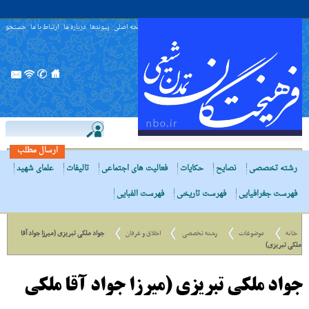
صفحه اصلی
پیوندها
درباره ما
ارتباط با ما
جستجو
ارسال مطلب
رشته تخصصی
نصایح
حکایات
فعالیت های اجتماعی
تالیفات
علمای شهید
فهرست جغرافیایی
فهرست تاریخی
فهرست الفبایی
خانه
موضوعات
رشته تخصصی
اخلاق و عرفان
جواد ملکی تبریزی (میرزا جواد آقا
ملکی تبریزی)
جواد ملکی تبریزی (میرزا جواد آقا ملکی