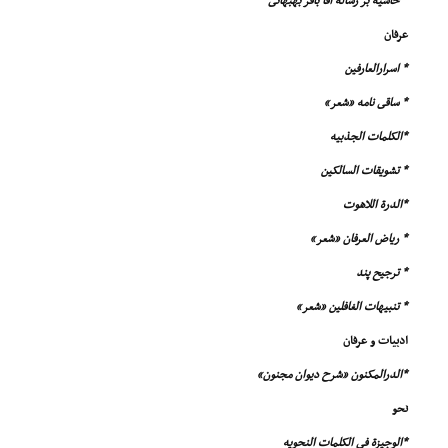
* حاشیه بر رساله آقا باقر بهبهانى
عرفان
* اسرارالعارفین
* ساقى نامه «شعر»
*الکلمات الجذبیه
* تشویقات السالکین
*الدرة اللاهوت
* ریاض العرفان «شعر»
* ترجیح پند
* تنبیهات الغافلین «شعر»
ادبیات و عرفان
*الدرالمکنون «شرح دیوان مجنون»
نحو
*الوجیزة فى الکلمات النحویه