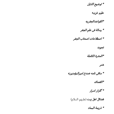
* توضیح السُبُل
علوم غربیه
*القواعدالجفریه
* رسالة فى علم الجفر
* اصطلاحات اصحاب الجفر
تجوید
*العشرة الکاملة
شعر
* ساقى نامه «مدح امیرالمؤمنین»
*القصائد
* گلزار اسرار
فضائل اهل بیت
(علیهم السلام)
* ذریعة المعاد