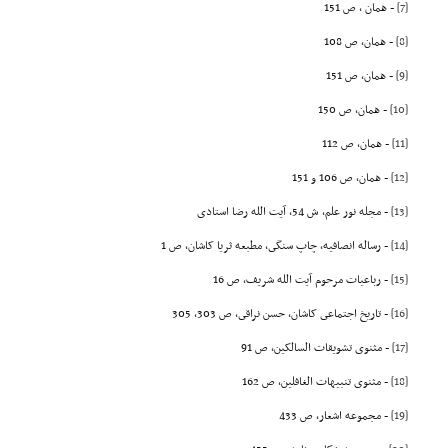
[7]
- همان ، ص 151
[8]
- همان، ص 108
[9]
- همان، ص 151
[10]
- همان، ص 150
[11]
- همان، ص 112
[12]
- همان، ص 106 و 151
[13]
- مجله نور علم، ش 54، آیت الله رضا استادى
[14]
- رساله انصافیه، چاپ سنگى، مطبعه ثریا کاشان، ص 1
[15]
- رباعیات مرحوم آیت الله شریف، ص 16
[16]
- تاریخ اجتماعى کاشان، حسن نراقى، ص 303، 305
[17]
- مثنوى تشویقات السالکین، ص 91
[18]
- مثنوى تنبیهات الغافلین، ص 162
[19]
- مجموعه اشعار، ص 433