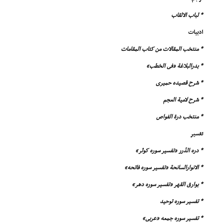
* لباب الالقاب
ادبیات
* منتخب المقالات من کتاب المقامات
* بدرالبلاغة «فى الخطب»
* شرح قصیده حمیرى
* شرح لامیة العجم
* منتخب درة الفواص
تفسیر
* دره الدّرر «تفسیر سوره کوثر»
* الانوارالسانحة «تفسیر سوره فاتحه»
* بوارق القهر «تفسیر سوره دهر»
* تفسیر سوره توحید
* تفسیر سوره جمعه «عربى»