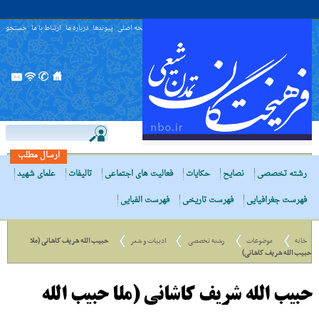
صفحه اصلی
پیوندها
درباره ما
ارتباط با ما
جستجو
ارسال مطلب
رشته تخصصی
نصایح
حکایات
فعالیت های اجتماعی
تالیفات
علمای شهید
فهرست جغرافیایی
فهرست تاریخی
فهرست الفبایی
خانه
موضوعات
رشته تخصصی
ادبیات و شعر
حبیب الله شریف کاشانی (ملا
حبیب الله شریف کاشانی)
حبیب الله شریف کاشانی (ملا حبیب الله