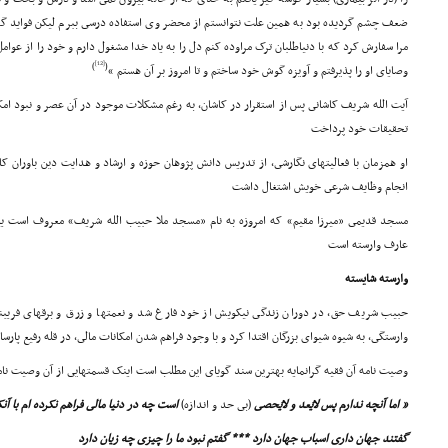
ضعف چشم گردیده بود به همین علت نتوانستم از محضر وى استفاده درسى ببرم لیکن فواید 
مرا سفارش کرد که با دنیاطلبان ترک مراوده کنم دل را به یاد خدا مشغول دارم و خود را از عوا
[12]
)
(
وصایاى او را پذیرفتم و آویزه گوش خود ساختم و تا امروز بر آن هستم »
آیت الله شریف کاشانى پس از استقرار در کاشان، به رغم مشکلات موجود در آن عصر و نبود امکان
تحقیقات خود پرداخت
او همزمان با فعالیتهاى نگارشى، از تدریس دانش پژوهان حوزه و ارشاد و هدایت دین باوران ک
انجام وظایف شرعى خویش اشتغال داشت
مسجد قدیمى «میرزا مقیم» که امروزه به نام «مسجد ملا حبیب الله شریف» معروف است یادآو
عارف وارسته است
وارسته شایسته
حبیب شریف حق، در دوران زندگى نیکویش از خود فارغ شد و نعمتها و زرق و برقهاى فریبنده 
وارستگى، به شیوه شیواى بزرگان اقتدا کرد و با وجود فراهم شدن امکانات مالى، در قله رفیع پارسا
وصیت نامه آن فقیه گرانمایه بهترین سند گویاى این مطلب است اینک قسمتهایى از آن وصیت نامه
« اما آنچه ندارم پس لایُعد و لایُحصى
(بى حد و اندازه)
است چه در دنیا مالى فراهم نکرده ام با آن
گفتند جهان دارى اسباب جهان دارد *** گفتم نبود ما را چیزى چه زیان دارد