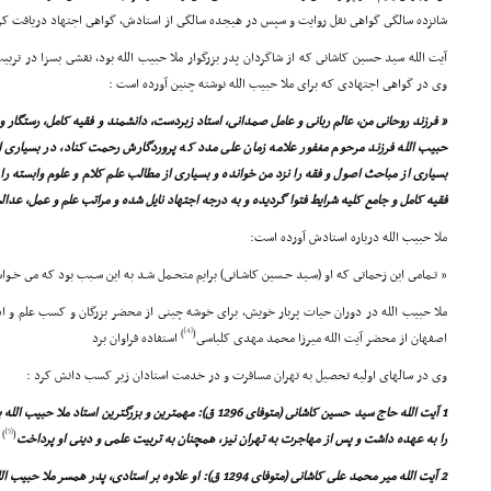
شانزده سالگى گواهى نقل روایت و سپس در هیجده سالگى از استادش، گواهى اجتهاد دریافت کر
آیت الله سید حسین کاشانى که از شاگردان پدر بزرگوار ملا حبیب الله بود، نقشى بسزا در تربی
وى در گواهى اجتهادى که براى ملا حبیب الله نوشته چنین آورده است :
« فرزند روحانى من، عالم ربانى و عامل صمدانى، استاد زبردست، دانشمند و فقیه کامل، رستگار و 
حبیب الله فرزند مرحوم مغفور علامه زمان على مدد که پروردگارش رحمت کناد، در بسیارى ا
بسیارى از مباحث اصول و فقه را نزد من خوانده و بسیارى از مطالب علم کلام و علوم وابسته را 
فقیه کامل و جامع کلیه شرایط فتوا گردیده و به درجه اجتهاد نایل شده و مراتب علم و عمل، عدا
ملا حبیب الله درباره استادش آورده است:
« تـمامى این زحماتى که او (سـید حـسین کاشـانى) برایم متحـمل شـد به این سـبب بود که مى خـو
ملا حبیب الله در دوران حیات پربار خویش، براى خوشه چینى از محضر بزرگان و کسب علم و ا
[4]
)
(
اصفهان از محضر آیت الله میرزا محمد مهدى کلباسى
استفاده فراوان برد
وى در سالهاى اولیه تحصیل به تهران مسافرت و در خدمت استادان زیر کسب دانش کرد :
1 آیت الله حاج سید حسین کاشانى (متوفاى 1296 ق): مهمترین و بزرگتر
[5]
)
(
را به عهده داشت و پس از مهاجرت به تهران نیز، همچنان به تربیت علمى و دینى او پرداخت
2 آیت الله میر محمد على کاشانى (متوفاى 1294 ق): او علاوه بر استادى، پدر همسر ملا حبیب الله بود