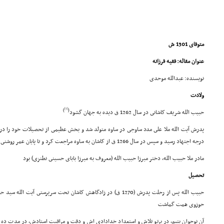
متوفاى 1301 ش
عنوان مقاله: فقیه فرزانه
نویسنده: عبدالله موحدى
ولادت
[1]
)
(
حبیب الله شریف کاشانى در سال 1262 ق دیده به جهان گشود
پدرش آیت الله ملا على مدد ساوجى در ساوه متولد شد و بخش عظیمى از تحصیلات خود را در ق
درجه اجتهاد رسید و سپس در سال 1266 ق از کاشان به ساوه مراجعت کرد و تا پایان عمر روشنى بخش مردمان آن دیار گردید
مادر ملا حبیب الله، دختر میرزا حبیب الله (معروف به میرزا باباى حسینى نطنزى) بود
تحصیل
حوزوى همت گماشت
آن نوجوان یتیم، در پرتو تلاش و استعداد خدادادى اش و دقت و مراقبت استادش، در مدت ده 