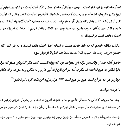
اما آنچه دارم از این قرار است : قرض - موافق آنچه در محلى دیگر ثبت است - و لکن امیدوارم 
زیرا مکرر مقروض شده ام و من حیث لا یحتسب خداوند ادا فرموده است کتب وقفى که تولیت آن
کس اعلم باشد کتب وقفى که متولى آن معلوم نیست، بدهند به مجتهد ثابت الاجتهاد اما کتب مم
شود و ثلث قیمت آنها صرف مقبره من شود چون در کاشان وفات نمایم در «دشت افروز» در 
است و وقف است بر قبرستان »
,و
کتب مؤلفه خودم که به خط خودم هست و نسخه اصل است وقف نمایند و به هر کس که بخوا
حسین
(فرزند ارشد ملا حبیب الله)
است، نسلا بعد نسل تا از میان نرود
حاصل آنکه بعد از وفات من ترکه اى نخواهد بود که ورثه قسمت کنند مگر کتابهاى مملو که م
دنیا تعلقى به هیچ نداشته ام مگر به آنه در این تاریخ نه آبى دارم و نه ملکى و نه مزرعه و نه دکانى
[13]
)
(
جهان و هر چه در آن است هیچ در هیچ است *** هزار مرتبه این نکته کرده ام تحقیق
تا عرصه سیاست
آیت الله شریف کاشانى به مسائل علمى توجه و عنایت افزون داشت و از جنجال آفرینى پرهیز داشت
در صحنه هاى سرنوشت ساز سیاسى غافل نبود و به مقتضاى زمان و به اندازه توان در امور سیاس
نهضت مشروطه و قیام عمومى مسلمانان ایران زمین به رهبرى روحانیون ظلم ستیز و دلسوز، مهم
شریف بود