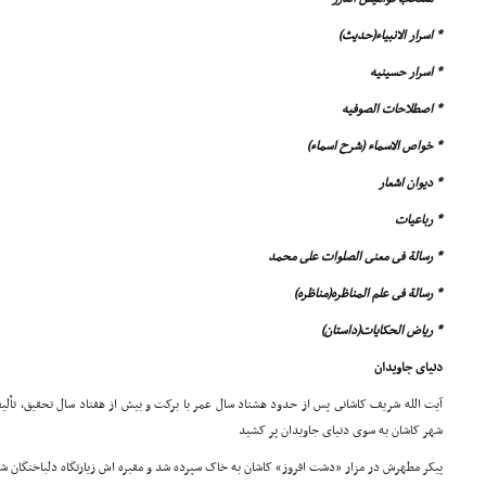
* اسرار الانبیاء(حدیث)
* اسرار حسینیه
* اصطلاحات الصوفیه
* خواص الاسماء (شرح اسماء)
* دیوان اشعار
* رباعیات
* رسالة فى معنى الصلوات على محمد
* رسالة فى علم المناظره(مناظره)
* ریاض الحکایات(داستان)
دنیاى جاویدان
شهر کاشان به سوى دنیاى جاویدان پر کشید
پیکر مطهرش در مزار «دشت افروز» کاشان به خاک سپرده شد و مقبره اش زیارتگاه دلباختگان 