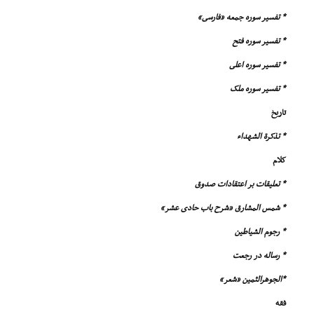
* تفسیر سوره جمعه «فارسى»
* تفسیر سوره فتح
* تفسیر سوره اعلى
* تفسیر سوره ملک
تاریخ
* تذکرة الشهداء
کلام
* تعلیقات بر اعتقادات صدوق
* شمس المشارق «شرح باب حادى عشر»
* رجوم الشیاطین
* رساله در رجعت
*الجوهرالثمین «شعر»
فقه