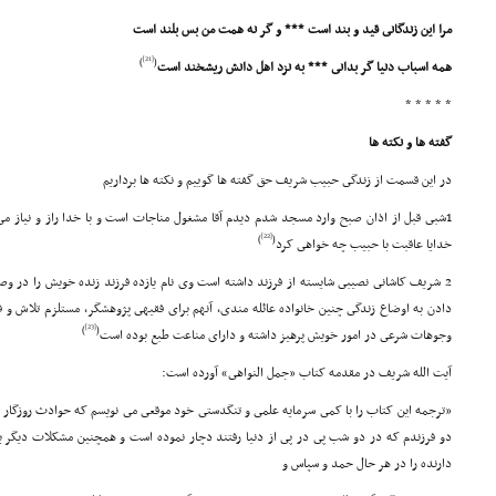
مرا این زندگانى قید و بند است *** و گر نه همت من بس بلند است
[21]
)
(
همه اسباب دنیا گر بدانى *** به نزد اهل دانش ریشخند است
* * * * *
گفته ها و نکته ها
در این قسمت از زندگى حبیب شریف حق گفته ها گوییم و نکته ها برداریم
1شبى قبل از اذان صبح وارد مسجد شدم دیدم آقا مشغول مناجات است و با خدا راز و نیاز
[22]
)
(
خدایا عاقبت با حبیب چه خواهى کرد
2 شریف کاشانى نصیبى شایسته از فرزند داشته است وى نام یازده فرزند زنده خویش را در و
دادن به اوضاع زندگى چنین خانواده عائله مندى، آنهم براى فقیهى پژوهشگر، مستلزم تلاش و 
[23]
)
(
وجوهات شرعى در امور خویش پرهیز داشته و داراى مناعت طبع بوده است
آیت الله شریف در مقدمه کتاب «جمل النواهى» آورده است:
«ترجمه این کتاب را با کمى سرمایه علمى و تنگدستى خود موقعى مى نویسم که حوادث روزگار م
دو فرزندم که در دو شب پى در پى از دنیا رفتند دچار نموده است و همچنین مشکلات دیگ
دارنده را در هر حال حمد و سپاس و