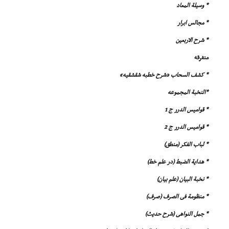
* وسیلة المعاد
* مجالس ابرار
* شرح الاربعین
متفرقه
* کشف السحاب «شرح خطبه شقشقیه»
*النخبة المجموعه
* قوامیس الدرر ج 1
* قوامیس الدرر ج 2
* لباب الفکر (منطق)
* هدایة الضبط (در علم خط)
* نخبة البیان (علم بیان)
* منظومة فى الصرف (صرف)
* جمل النواهى (شرح حدیث)