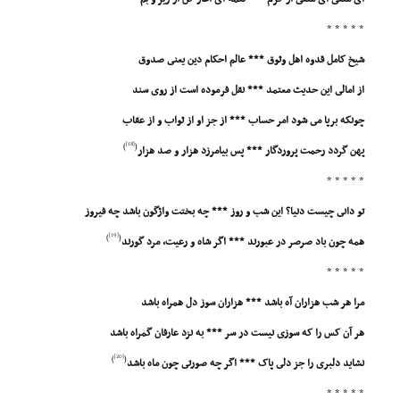
* * * * *
شیخ کامل قدوه اهل وثوق *** عالم احکام دین یعنى صدوق
از امالى این حدیث معتمد *** نقل فرموده است از روى سند
چونکه برپا مى شود امر حساب *** از جز او از ثواب و از عقاب
[18]
)
(
پهن گردد رحمت پروردگار *** پس بیامرزد هزار و صد هزار
* * * * *
تو دانى چیست دنیا؟ این شب و روز *** چه بختت واژگون باشد چه فیروز
[19]
)
(
همه چون باد صرصر در عبورند *** اگر شاه و رعیت، مرد گورند
* * * * *
مرا هر شب هزاران آه باشد *** هزاران سوز دل همراه باشد
هر آن کس را که سوزى نیست در سر *** به نزد عارفان گمراه باشد
[20]
)
(
نشاید دلبرى را جز دلى پاک *** اگر چه صورتى چون ماه باشد
* * * * *