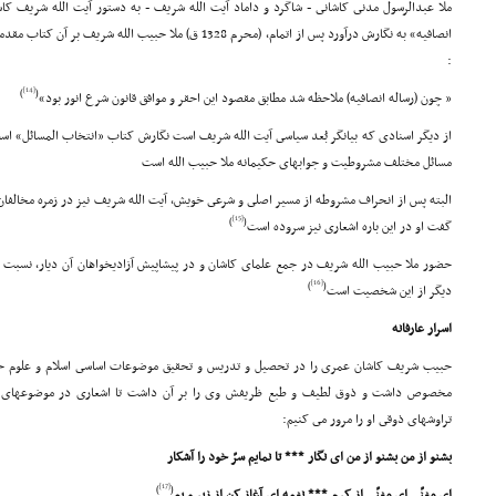
ملا عبدالرسول مدنى کاشانى - شاگرد و داماد آیت الله شریف - به دستور آیت الله شریف کاشا
انصافیه» به نگارش درآورد پس از اتمام، (محرم 1328 ق) ملا حبیب
:
[14]
)
(
« چون (رساله انصافیه) ملاحظه شد مطابق مقصود این احقر و موافق قانون شرع انور بود»
از دیگر اسنادى که بیانگر بُعد سیاسى آیت الله شریف است نگارش کتاب «انتخاب المسائل» است
مسائل مختلف مشروطیت و جوابهاى حکیمانه ملا حبیب الله است
البته پس از انحراف مشروطه از مسیر اصلى و شرعى خویش، آیت الله شریف نیز در زمره مخالفان
[15]
)
(
گفت او در این باره اشعارى نیز سروده است
حضور ملا حبیب الله شریف در جمع علماى کاشان و در پیشاپیش آزادیخواهان آن دیار، نسبت ب
[16]
)
(
دیگر از این شخصیت است
اسرار عارفانه
حبیب شریف کاشان عمرى را در تحصیل و تدریس و تحقیق موضوعات اساسى اسلام و علوم حوزو
مخصوص داشت و ذوق لطیف و طبع ظریفش وى را بر آن داشت تا اشعارى در موضوعهاى متفا
تراوشهاى ذوقى او را مرور مى کنیم:
بشنو از من بشنو از من اى نگار *** تا نمایم سرّ خود را آشکار
[17]
)
(
اى مغنّى اى مغنّى از کرم *** نغمه اى آغاز کن از زیر و بم