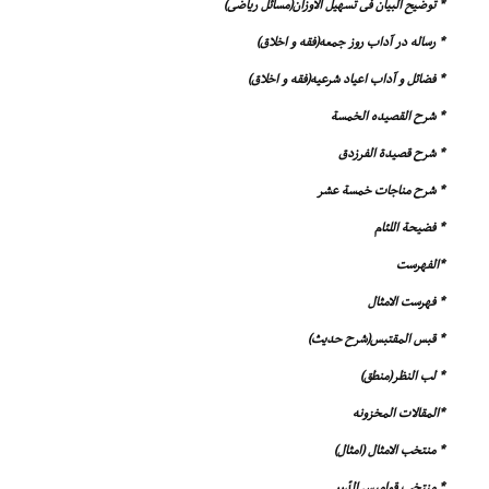
* توضیح البیان فى تسهیل الاوزان(مسائل ریاضى)
* رساله در آداب روز جمعه(فقه و اخلاق)
* فضائل و آداب اعیاد شرعیه(فقه و اخلاق)
* شرح القصیده الخمسة
* شرح قصیدة الفرزدق
* شرح مناجات خمسة عشر
* فضیحة اللئام
*الفهرست
* فهرست الامثال
* قبس المقتبس(شرح حدیث)
* لب النظر(منطق)
*المقالات المخزونه
* منتخب الامثال (امثال)
* منتخب قوامیس الدّرر