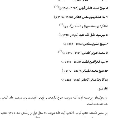
[30]
)
(
4 میرزا احمد عاملى آرانى
(1280 - 1369 ق)
5 ملا عبدالرسول مدنى کاشانى
(1280 -1366 ق)
[31]
)
(
(شاگرد برجسته میرزا و داماد بزرگ وى)
6 میر سید خلیل الله فقیه
(متوفاى 1390 ق)
7 میرزا حسین محلاتى
(1274 - 1323 ق)
[32]
)
(
8 محمد غروى کاشانى
(1313 - 1398 ق)
9 سید فخرالدین امامت
(1292 - 1392 ق)
10 شیخ محمد سلیمانى
(1287 - 1378 ق)
11 آقا رضا مدنى کاشانى
(1321 - 1412 ق)
آثار سبز
از ویژگیهاى برجسته آیت الله شریف، تنوع تألیفات و فزونى آنهاست وى سیصد جلد کتاب و 
شناخته شده است
بر اساس نگاشته کتاب لباب الالقاب آیت الله شریف 21 سال قبل از رحلتش تعداد 135 کتاب خویش را نام برده است
[34]