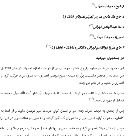
[7]
)
(
3 شیخ محمد اصفهانى
4 حاج ملا هادى مدرس تهرانى(متوفاى 1295 ق)
[8]
)
(
5 ملا عبدالهادى تهرانى
[9]
)
(
6 میرزا محمد اندرمانى
[10]
)
(
7 حاج میرزا ابوالقاسم تهرانى «کلانتر» (1236 - 1290 ق)
در جستجوى خورشید
این مجتهد 
نیز استفاده از محضر دانشمند پرآوازه شیعه - شیخ مرتضى انصارى - به سوى عراق حرکت کرد او 
انصارى را شنید و در ماتم فرو رفت
ستاره شریف کاشان با اقامت در کربلا، به محضر فقیه معروف آن دیار آیت الله مولى محمد ح
[11]
)
(
فضایل او بهره مى جوید
پس از چندى به نجف اشرف رفته، سر بر آستان کوى دوست امیر مؤمنان سایید و از آنجا به ا
کاشان، مجذوب آوازه علمى یکى از دانشوران گلپایگان گردید و به سوى او شتافت وى در این باره
«پس از مدتى درنگ تصمیم گرفتم به خدمت سرور بزرگوار، فاضل صمدانى، مرحوم ملا زین العابد
را (در اثر بیمارى) بسیار گوشه گیر یافتم به حدى که از خانه بیرون نمى آمد و درس و بحث و ق