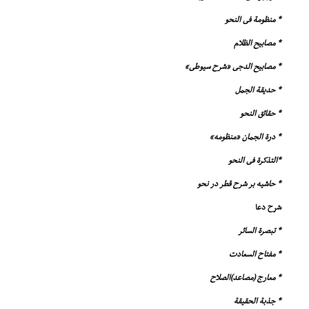
* منظومة فى النحو
* مصابیح الظلام
* مصابیح الدجى «شرح سیوطى»
* حدیقة الجمل
* حقائق النحو
* درة الجمان «منظومه»
*التذکرة فى النحو
* حاشیه بر شرح قطر در نحو
شرح دعا
* تبصرة السائر
* مفتاح السعادت
* معارج (مصاعد)الصلاح
* جذبة الحقیقة