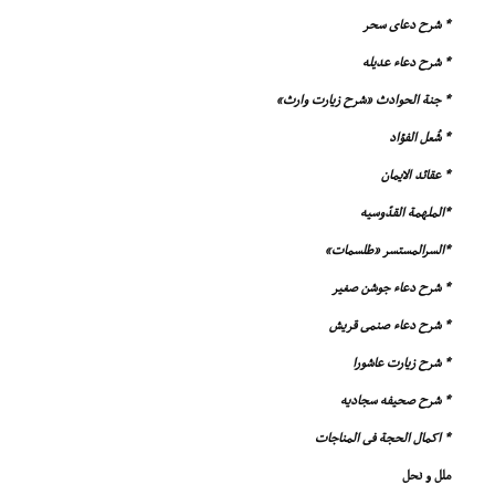
* شرح دعاى سحر
* شرح دعاء عدیله
* جنة الحوادث «شرح زیارت وارث»
* شُعل الفؤاد
* عقائد الایمان
*الملهمة القدّوسیه
*السرالمستسر «طلسمات»
* شرح دعاء جوشن صغیر
* شرح دعاء صنمى قریش
* شرح زیارت عاشورا
* شرح صحیفه سجادیه
* اکمال الحجة فى المناجات
ملل و نحل