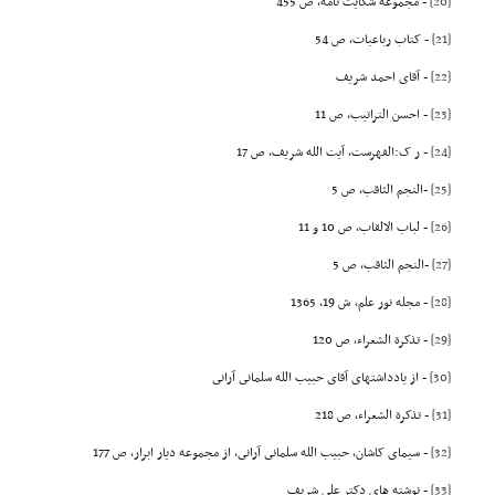
[20]
- مجموعه شکایت نامه، ص 455
[21]
- کتاب رباعیات، ص 54
[22]
- آقاى احمد شریف
[23]
- احسن التراتیب، ص 11
[24]
- ر ک:الفهرست، آیت الله شریف، ص 17
[25]
-النجم الثاقب، ص 5
[26]
- لباب الالقاب، ص 10 و 11
[27]
-النجم الثاقب، ص 5
[28]
- مجله نور علم، ش 19، 1365
[29]
- تذکرة الشعراء، ص 120
[30]
- از یادداشتهاى آقاى حبیب الله سلمانى آرانى
[31]
- تذکرة الشعراء، ص 218
[32]
- سیماى کاشان، حبیب الله سلمانى آرانى، از مجموعه دیار ابرار، ص 177
[33]
- نوشته هاى دکتر على شریف