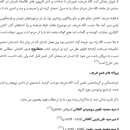
3 دوران زندگى آیت الله شریف، همزمان با جنایات و آتش افروزى هاى ظالمانه نایبیان در کا
چندین بار ماشاء الله خان سردار جنگ را به منزل احضار کرده او را نصیحت و پند و اندرز داد تا ب
4 فقیه شریف کاشان معلم علم و حلم والگوى بردبارى بود او در برخوردهاى خویش و پاسخگویى به
پایین نمى آمد ملا حبیب الله شریف در موضوع عقاید فرقه شیخیه و ردّ ادعاهاى آنان کتابى
(
کارگیرى عبارات کوبنده و کلمات تند هیچ کوتاه نیامده اما پا را از حریم ادب بیرون ننهاده است
5 ملا حبیب الله راد مرد عرصه آزاد اندیشى بود وى همان اندازه که در برابر نیک اندیشان تسلیم 
حکیمانه ایستاده، آزادانه اظهار نظر مى کرد او درباره کتاب
«مفاتیح»
فیض کاشانى، مطالبى نق
نسبت به بزرگان باعث مى شود که انسان در سخنان آنان کمتر تأمل کند ولى باید دانست که فسا
[26]
)
(
بیان خارج است
پروانه هاى شمع شریف
درخشندگى و گرمابخشى علمى آیت الله شریف موجب گردید تا شمارى از دانش پژوهان و اند
شده، از شمع وجودش بهره گیرند
ذکر نام و نشانى چند از شاگردان زبده وى، ما را بر مطلب فوق رهنمون مى سازد :
[27]
)
(
1 سید محمد علوى بروجردى کاشانى
(متوفاى 1362ق)
[28]
)
(
2 میر سید على یثربى کاشانى
(1311 - 1379 ق)
[29]
)
(
3 سید محمد حسین رضوى
(1291 - 1358 ق)