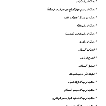
* رسالة فى الشکیات
* رسالة فى عدم جوازالصلح عن حق الرجوع مطلقاً
* رساله در مسائل اجتهاد و تقلید
* رسالة فى المعاطاة
* رسالة فى المعاملات الفضولیة
* رسالة فى الارث
* انتخاب المسائل
* ایضاح الریاض
* تسهیل المسالک
* تعلیقة على تمهیدالقواعد
* حاشیه بر رسالة زینة العباد
* حاشیه بر رسالة مجمع المسائل
* حاشیه بر رساله عملیه شیخ جعفر شوشترى