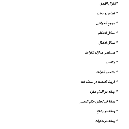
*القوال الفصل
* قصاص و دیات
* مجمع الحواشى
* مسائل الاحکام
* مسائل الافعال
* مستقصى مدارک القواعد
* مکاسب
* منتخب القواعد
* ذریعة الاستغنا در مسئله غنا
* رساله در افعال صلوة
* رسالة فى تحقیق حکم العصیر
* رسالة در رضاع
* رساله در شکیات