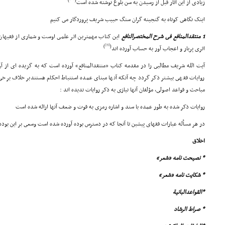
)
(
زیادى از این آثار قبل از رسیدن به سن بلوغ نوشته شده است
اینک نگاهى کوتاه به گنجینه گران سنگ حبیب شریف پروردگار مى کنیم
1 منتقدالمنافع فى شرح المختصرالنافع
این کتاب مهمترین اثر علمى اوست و شمارى از فقیهان ن
[35]
)
(
اثرى پربار و اعجاب آور به حساب آورده اند
آیت الله شریف مطالبى را در مقدمه کتاب «منتقدالمنافع» آورده است که به گزیده اى از 
روایات فقهى بیشتر ذکر گردد چه آنکه آنها مبناى عمده استنباط احکام هستندبر خلاف برخى
مباحث و قواعد اصولى، مؤلفان آنها نیازى به ذکر روایات ندیده اند :
روایات ذکر شده به طور عمده با سند و اشاره رمزى به قوت و ضعف آنها ارائه شده است
در هر مسأله عبارات فقهاى پیشین تا آنجا که در دسترس بوده آورده شده است وسعى بر این بوده ک
اخلاق
* نصیحت نامه «شعر»
* شکایت نامه «شعر»
*القواعدالبانیة
* صراط الرشاد