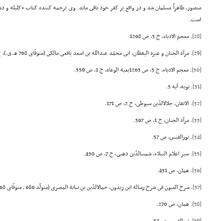
منصور، ظاهراً مسلمان شد و در واقع بر کفر خود باقى ماند. وى ترجمه کننده کتاب «کلیله و دم
است.
[28]
. معجم الادباء، ج 3، ص 1268.
[29]
. مرآة الجنان و عبرة الیقظان، ابى محمّد عبدالله بن اسعد یافعى مالکى (متوفّاى 768 هـ.ق.)، ج 1، ص 364.
[30]
. معجم الادباء، ج 3، ص 1263بغیة الوعاة، ج 1، ص 559.
[31]
. توبه، آیه 3.
[32]
. الاتقان، جلالالدّین سیوطى، ج 2، ص 171.
[33]
. مرآة الجنان، ج 1، ص 367.
[34]
. نورالقبس، ص 57.
[35]
. سیر اعلام النبلاء، شمسالدّین ذهبى، ج 7، ص 430.
[36]
. همان، ص 431.
[37]
. سرح العیون فى شرح رسالة ابن زیدون، جمالالدّین بن نباتة المصرى (متولّد 686 ـ متوفّاى 768هـ.ق.)، ص 226.
[38]
. همان، ص 270.