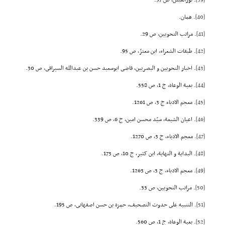
[39]
. نورالقبس، ص 57.
[40]
. همان.
[41]
. مراتب النحویین، ص 29.
[42]
. طبقات الشعراء، ابن معتزّ، ص 95.
[43]
. اخبار النحویین و البصریین، قاضى ابوسعید حسن بن عبدالله السیرافى، ص 30.
[44]
. بغیة الوعاة، ج 1، ص 558.
[45]
. معجم الادباء ج 3، ص 1261.
[46]
. اعیان الشیعة، سیّد محسن امین، ج 6، ص 339.
[47]
. معجم الادباء، ج 3، ص 1270.
[48]
. البدایة و النهایة، ابن کثیر، ج 10، ص 173.
[49]
. معجم الادباء، ج 3، ص 1263.
[50]
. مراتب النحویین، ص 33.
[51]
. التنبیه على حدوث التصحیف، حمزة بن حسن اصفهانى، ص 195.
[52]
. بغیة الوعاة، ج 1، ص 560.