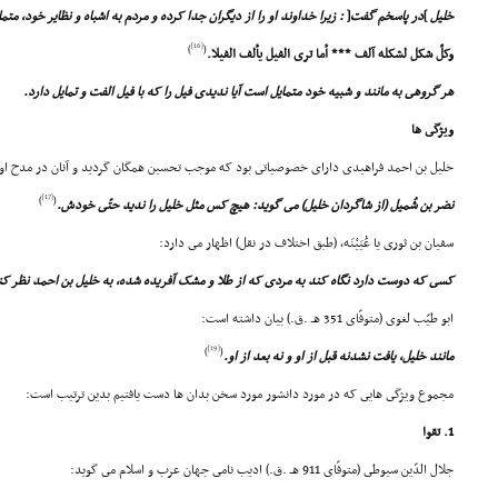
خلیل
]
در پاسخم گفت
[
: زیرا خداوند او را از دیگران جدا کرده و مردم به اشباه و نظایر خود، متم
[16]
)
(
وکلّ شکل لشکله آلف *** أما ترى الفیل یألف الفیلا.
هر گروهى به مانند و شبیه خود متمایل است آیا ندیدى فیل را که با فیل الفت و تمایل دارد.
ویژگى ها
خلیل بن احمد فراهیدى داراى خصوصیاتى بود که موجب تحسین همگان گردید و آنان در مدح او
[17]
)
(
نضر بن شُمیل (از شاگردان خلیل) مى گوید: هیچ کس مثل خلیل را ندید حتّى خودش.
سفیان بن ثورى یا عُیَیْنَه، (طبق اختلاف در نقل) اظهار مى دارد:
کسى که دوست دارد نگاه کند به مردى که از طلا و مشک آفریده شده، به خلیل بن احمد نظر کن
ابو طیّب لغوى (متوفّاى 351 هـ .ق.) بیان داشته است:
[19]
)
(
مانند خلیل، یافت نشدنه قبل از او و نه بعد از او.
مجموع ویژگى هایى که در مورد دانشور مورد سخن بدان ها دست یافتیم بدین ترتیب است:
1. تقوا
جلال الدّین سیوطى (متوفّاى 911 هـ .ق.) ادیب نامى جهان عرب و اسلام مى گوید: