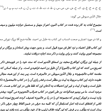
[59]
(
ع، ح، ه، خ، غ، ق، ک، ج، ش، ض، ص، س، ز، ط، د، ت، ظ، ذ، ث، ر، ل، ن، ف، ب، م، و، ا، ى
جلال الدّین سیوطى مى گوید:
مجموع لغات به کار برده شده در کتاب العین، اعم از مهمل و مستعمل دوازده میلیون و سیصد
[60]
)
(
است.
و امّا در مورد اعتبار و صحت انتساب این کتاب به خلیل بن احمد، علاّمه شیخ آقا بزرگ تهرانى 
این کتاب قابل اعتماد و نزد اهل فن مورد قبول است. و بدین جهت روش استادان و بزرگان بر این
مجموعه لغوى روایت کنند و براى روایت و ذکر سند اجازه دریافت نمایند.
از جمله این بزرگان، ابوالفرج محمّد بن اسحاق النّدیم است که سند خود را در فهرستش ذکر
تصریح مى کنند که این کتاب (العین) از آنِ خلیل بن احمد فراهیدى است. و از جمله کسانى که ت
مقدمه کتاب «الجمهره» و جلال الدّین سیوطى در «المزهر» است. پس بعد از این همه، مجالى
عقیده دارند این کتاب مربوط به لیث بن مظفّر است و فخر رازى آن را در کتاب «المحصول» ذ
خلیل است و بقیه از لیث و غیر این احتمالات به ادّعاى این که غلط هایى در این کتاب هست ـ که 
مردود است. ما مى بینیم عبدالواحد بن على لغوى در کتاب «مراتب النّحویین» مى گوید: بیشتر 
وارد نیست و ابوبکر زُبیدى که مجموعه اى را در ردّ بر «العین» تصنیف کرده، تصریح نموده است
ناشى از اشتقاق است (نه اصل لغت)مثل آن که کلمه سه حرفى در ضمن الفاظ چهار حرفى ذکر شد
بردار است نه مؤلّف. و بر فرض که این گونه خلاف ترتیب ها از خود مؤلّف سر زده باشد نیز بعید نی