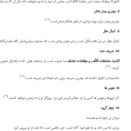
العلم لا یعطیک بعضه حتّى تعطیه کُلَّکدانش، بخشى از خود را به تو نخواهد داد مگر آن که تو تم
8. بهترین زمان تفکر
[74]
)
(
بهترین زمان براى بهره بردارى از ذهن هنگام سَحَر است.
9. کمال عقل
کمال عقل در سنّ 40 سالگى است و این همان زمانى است که خداوند پیامبر(صلى الله علیه وآله) را به نبوّت مبعوث ساخت...
10. تعریف دنیا
الدّنیـا مختـلفات تأتلّف و مؤتلفـات تختـلف
دنیا عبارت است از مختلف هایى که با یکدیگر مأنوس 
[76]
)
(
گردند.
[77]
)
(
دانشمندان اظهار داشته اند بهترین تعریف براى دنیا همانا این تعریف است.
11. هوس ها
[78]
)
(
اگر آرزوها و هوس ها کسى را در خطا و لغزش فرو برد. روزگار او را به رنجیر خواهد کشید.
12. چهار گروه
مردان بر چهار قسم هستند:
مردى که مى داند و به علم خود آگاه است. این، عالمى است که باید از او پیروى کرد.