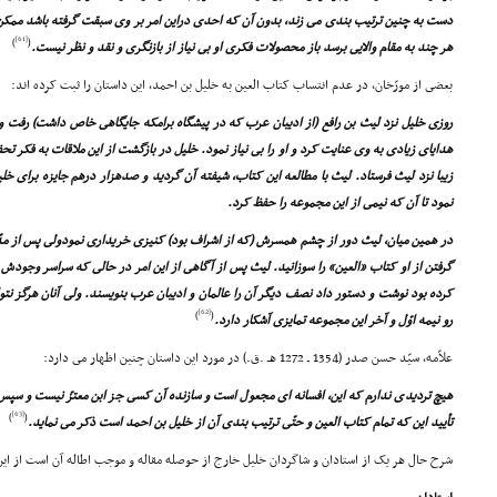
دست به چنین ترتیب بندى مى زند، بدون آن که احدى دراین امر بر وى سبقت گرفته باشد ممکن
[61]
)
(
هر چند به مقام والایى برسد باز محصولات فکرى او بى نیاز از بازنگرى و نقد و نظر نیست.
بعضى از مورّخان، در عدم انتساب کتاب العین به خلیل بن احمد، این داستان را ثبت کرده اند:
روزى خلیل نزد لیث بن رافع (از ادیبان عرب که در پیشگاه برامکه جایگاهى خاص داشت) رفت و 
هدایاى زیادى به وى عنایت کرد و او را بى نیاز نمود. خلیل در بازگشت از این ملاقات به فکر تحف
زیبا نزد لیث فرستاد. لیث با مطالعه این کتاب، شیفته آن گردید و صدهزار درهم جایزه براى خ
نمود تا آن که نیمى از این مجموعه را حفظ کرد.
در همین میان، لیث دور از چشم همسرش (که از اشراف بود) کنیزى خریدارى نمودولى پس از مدّت
گرفتن از او کتاب «العین» را سوزانید. لیث پس از آگاهى از این امر در حالى که سراسر وجودش 
کرده بود نوشت و دستور داد نصف دیگر آن را عالمان و ادیبان عرب بنویسند. ولى آنان هرگز نتوا
[62]
)
(
رو نیمه اوّل و آخر این مجموعه تمایزى آشکار دارد.
علاّمه، سیّد حسن صدر (1354 ـ 1272 هـ .ق.) در مورد این داستان چنین اظهار مى دارد:
هیچ تردیدى ندارم که این، افسانه اى مجعول است و سازنده آن کسى جز ابن معتزّ نیست و سپس 
[63]
)
(
تأیید این که تمام کتاب العین و حتّى ترتیب بندى آن از خلیل بن احمد است ذکر مى نماید.
شرح حال هر یک از استادان و شاگردان خلیل خارج از حوصله مقاله و موجب اطاله آن است از این 