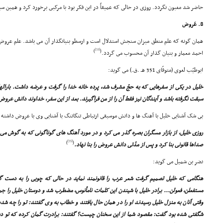
حاضر شد مغبون نگردد. روزى در حالى که عمیقاً در این فکر بود با مرکبى برخورد کرد و همین 
8. عَروض
همان گونه که علم منطق میزان سنجش استدلال است و ارسطو بنیانگذار آن مى باشد. علم عرو
[53]
)
(
احمد معمار و بنیان گذار آن محسوب مى گردد.
ابوطیّب لغوى (متوفّاى 351 هـ .ق.) مى گوید:
خلیل در یکى از سفرهایى که به حجّ مشرف شد، پرده خانه خدا را گرفت و عرضه داشت. باراله
سبقت نگرفته باشد و آیندگان نیز فقط آن را از من فراگیرند. بعد از این سفر، خداوند دانش عروض
بى شک آشنایى خلیل با آهنگ ها و دانش موسیقى ارتباطى تنگاتنگ با آشنایى وى با عروض داشته ا
روزى خلیل، از بازار مسگران بصره گذر مى کرد و در مورد آهنگ هاى گوناگونى که به گوش مى ر
[55]
)
(
صداها قانونى بنا کرد و پس از مدّتى دانش عروض را بنا نهاد.
نضر بن شمیل مى گوید:
هنگامى که خلیل تصمیم گرفت شعر عرب را قانونمند نماید در حالى که چوبى را به دست گ
مستفعلن، فعولن... برادر خلیل با شیندن این کلمات نامأنوس، مضطرب شد و دوستان خلیل را ج
وقتى آنان به منزل خلیل رسیدند او را در همان حال یافتند و خطاب به وى گفتند: تو را چه ش
شگفتى شده بود گفت: مقصود شما از این سخنان چیست؟ گفتند: برادرت گمان کرده که تو د