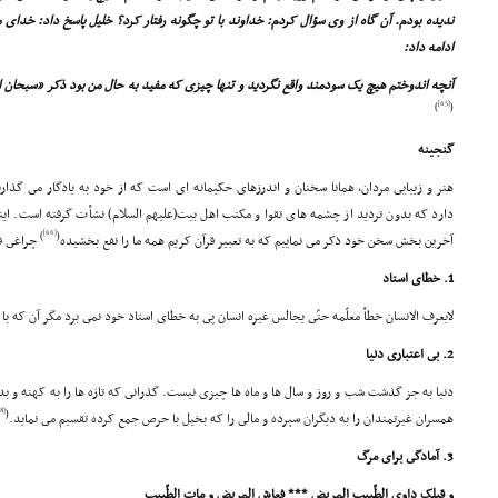
ندیده بودم. آن گاه از وى سؤال کردم: خداوند با تو چگونه رفتار کرد؟ خلیل پاسخ داد: خداى 
ادامه داد:
آنچه اندوختم هیچ یک سودمند واقع نگردید و تنها چیزى که مفید به حال من بود ذکر «سبحان الله و 
[65]
)
(
گنجینه
هنر و زیبایى مردان، همانا سخنان و اندرزهاى حکیمانه اى است که از خود به یادگار مى گذا
دارد که بدون تردید از چشمه هاى تقوا و مکتب اهل بیت(علیهم السلام) نشأت گرفته است. اینک
[66]
)
(
آخرین بخش سخن خود ذکر مى نماییم که به تعبیر قرآن کریم همه ما را نفع بخشیده
چراغى فر
1. خطاى استاد
لایعرف الانسان خطأ معلّمه حتّى یجالس غیره انسان پى به خطاى استاد خود نمى برد مگر آن که با 
2. بى اعتبارى دنیا
دنیا به جز گذشت شب و روز و سال ها و ماه ها چیزى نیست. گذرانى که تازه ها را به کهنه و بد
[68]
(
همسران غیرتمندان را به دیگران سپرده و مالى را که بخیل با حرص جمع کرده تقسیم مى نماید.
3. آمادگى براى مرگ
و قبلک داوى الطّبیب المریض *** فعاش المریض و مات الطّبیب