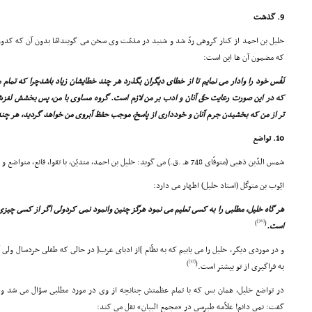
9. گذشت
خلیل بن احمد از کنار گروهى ردّ شد و شنید در مذمّت وى سخن مى گویندامّا بدون آن که کدورت
که مضمون آن ها این است:
نَفْس خود را وادار مى نمایم تا از خطاى دیگران بگذرد هر چند خطایشان زیاد باشدچرا که تمام 
که در این صورت رعایت حقّ آنان و ادب بر من لازم است. گروه مساوى با من، پس بخشش لغزش
تر از من که بخشیدن جرم آنان و خوددارى از پاسخ، موجب حفظ آبروى من خواهد گردید، هر چند 
10. تواضع
شمس الدّین ذهبى (متوفّاى 748 هـ .ق.) مى گوید: خلیل بن احمد، متدیّن، با تقوا، قانع، متواضع و داراى همتى بلند بود.
ایّوب بن متوکّل (استاد خلیل) اظهار مى دارد:
هر گاه خلیل، مطلبى را به کسى تعلیم مى نمود هرگز چنین وانمود نمى کردولى اگر از کسى چیزى 
[36]
)
(
است.
و در موردى دیگر، خلیل را مى یابیم که به نظّام ]از ادباى عرب[ در حالى که طفلى خردسال ولى آث
[37]
)
(
به فراگیرى از تو بیشتر است.
در تواضع خلیل، همان بس که با تمام عظمتش چنانچه از وى در مورد مطلبى سؤال مى شد و 
گفت: نمى دانم! علاّمه طبرسى در «مجمع البیان» نقل مى کند: