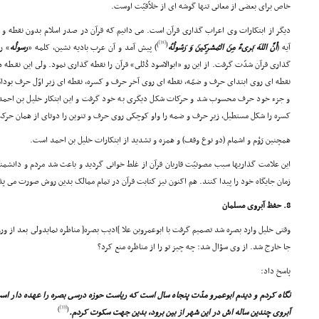
خاص براى بعضى از معانى تنها گوشه اى از خلاّقیّت اوست.
دیگر از ابتکارات وى اعراب گذارى قرآن است. مى دانیم که قرآن در صدر اسلام بدون نقطه و
[31]
)
(
آیه (
أنَّ اللهَ بَرىءٌ مِنَ المُشرِکینَ وَ رَسُولُهُ
) پیش آمد و آن عرب بادیه نشین، کلمه «
رسولُه
» ر
گذارى قرآن شدّت گرفت. از این رو «ابوالاسود دُئلى» قرآن را نقطه گذارى نمود. ولى این نقـطه ه
نقطه اى روى ابتداى حرف و ضمّه، نقطه اى روى آخر حرف و کسره، نقطه اى زیر اوّل حرف بودامّ
و جزء خود حرف محسوب شد و حرکات شکل دیگرى به خود گرفت و این ابتکار خلیل بن احمد 
کسره را شکل مستطیل، زیر حرف و ضمه را واو کوچکى روى حرف و تنوین را دوتاى از همان حرکت
همچنین رَوْم و اشمام (دو نوع وقف) و همزه و تشدید از ابتکارات خلیل بن احمد است.
این علامت گذاریها سبب مصونیّت قاریان قرآن از غلط خوانى گردید و باعث شد مردم و دانشمندا
زمان جایگاه خود را پیدا کنند. هم اکنون نیز کتابت قرآن در تمام ممالک بدین روش صورت مى پذ
8. حفظ آبروى مسلمان
وقتى خلیل وارد بصره شد تصمیم گرفت با ابوعمروبن علا ]ادیب بصره[ مناظره نمایدولى بعد از
جا خارج شد. از وى سؤال شد: چه چیز تو را از مناظره منع کرد؟
پاسخ داد:
نگاه کردم و دیدم ابوعمرو مدّت پنجاه سال است که ریاست حوزه درسى بصره را عهده دار است
[33]
)
(
آبروى چندین ساله اش در این شهر از بین برود، بدین جهت سکوت کردم.