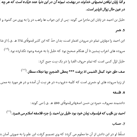
و امّا پایان نیافتن نعتمهاى خداوند در بهشت، نمونه آن در این دنیا عدد «یک» است که هر چه
]
در عین حال زوال ناپذیر است.
خلیل بن احمد در پایان این ماجرا مى گوید: پس از این جواب ها راهب در را به روى من گشود و از
5. شعر
ابن احمد را مهارتى تمام در سرودن اشعار است، بدان حدّ که ابن کثیر (متوفّاى 774 هـ .ق.) از شاعران عرب نقل کرده:
[48]
)
(
سروده هاى اعراب پیشین تا آن هنگام صحیح بود که خلیل پا به عرصه وجود نگذارده بود.
خلیل اوّل کسى است که تمام حروف الفبا را در یک بیت جمع کرد:
[49]
)
(
صف خلق خود کمثل الشمس اذ بزغت *** یحظى الضجیع بها نجلاء معطار.
از زیبا سروده هاى او، شعرى است که کلمه «غروب» در هر بیت آن آمده و در هر مورد به معنى
6. فلسفه
دانشمند معروف، حمزة بن حسن اصفهانى(متوفّاى 460 هـ .ق.) مى گوید:
[51]
)
(
احمد بن طیّب که فیلسوف زمان خود بود خلیل بن احمد را جزء فلاسفه اسلام مى شمرد.
7. حساب
تسلّط او در این دانش از آن جا معلوم مى گردد که وى تصمیم گرفت این علم را به صورتى آسان به