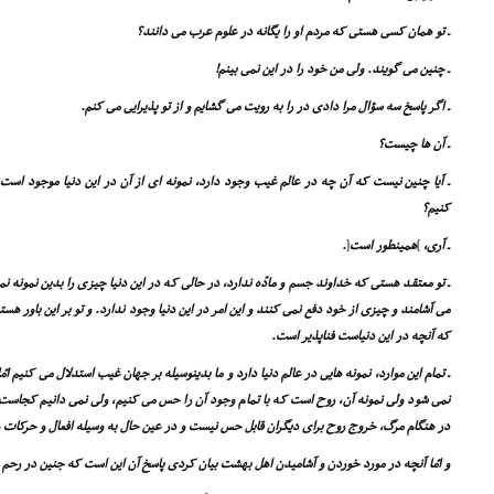
ـ تو همان کسى هستى که مردم او را یگانه در علوم عرب مى دانند؟
ـ چنین مى گویند. ولى من خود را در این نمى بینم!
ـ اگر پاسخ سه سؤال مرا دادى در را به رویت مى گشایم و از تو پذیرایى مى کنم.
ـ آن ها چیست؟
ـ آیا چنین نیست که آن چه در عالم غیب وجود دارد، نمونه اى از آن در این دنیا موجود است 
کنیم؟
ـ آرى،
]
همینطور است
[
.
ـ تو معتقد هستى که خداوند جسم و مادّه ندارد، در حالى که در این دنیا چیزى را بدین نمونه نم
مى آشامند و چیزى از خود دفع نمى کنند و این امر در این دنیا وجود ندارد. و تو بر این باور ه
که آنچه در این دنیاست فناپذیر است.
ـ تمام این موارد، نمونه هایى در عالم دنیا دارد و ما بدینوسیله بر جهان غیب استدلال مى کنیم ا
نمى شود ولى نمونه آن، روح است که با تمام وجود آن را حس مى کنیم، ولى نمى دانیم کجا
در هنگام مرگ، خروج روح براى دیگران قابل حس نیست و در عین حال به وسیله افعال و حرکات و 
و امّا آنچه در مورد خوردن و آشامیدن اهل بهشت بیان کردى پاسخ آن این است که جنین در رحم 