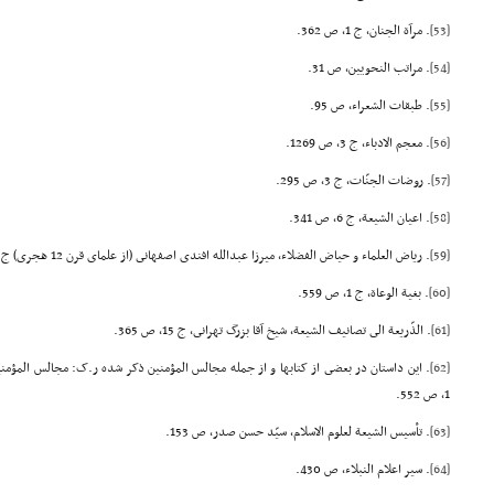
[53]
. مرآة الجنان، ج 1، ص 362.
[54]
. مراتب النحویین، ص 31.
[55]
. طبقات الشعراء، ص 95.
[56]
. معجم الادباء، ج 3، ص 1269.
[57]
. روضات الجنّات، ج 3، ص 295.
[58]
. اعیان الشیعة، ج 6، ص 341.
[59]
. ریاض العلماء و حیاض الفضلاء، میرزا عبدالله افندى اصفهانى (از علماى قرن 12 هجرى) ج 2، ص 254.
[60]
. بغیة الوعاة، ج 1، ص 559.
[61]
. الذّریعة الى تصانیف الشیعة، شیخ آقا بزرگ تهرانى، ج 15، ص 365.
[62]
1، ص 552.
[63]
. تأسیس الشیعة لعلوم الاسلام، سیّد حسن صدر، ص 153.
[64]
. سیر اعلام النبلاء، ص 430.