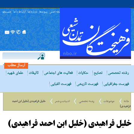
صفحه اصلی
پیوندها
درباره ما
ارتباط با ما
جستجو
ارسال مطلب
رشته تخصصی
نصایح
حکایات
فعالیت های اجتماعی
تالیفات
علمای شهید
فهرست جغرافیایی
فهرست تاریخی
فهرست الفبایی
خانه
موضوعات
رشته تخصصی
ادبیات و شعر
خلیل فراهیدی (خلیل ابن احمد
فراهیدی)
خلیل فراهیدی (خلیل ابن احمد فراهیدی)