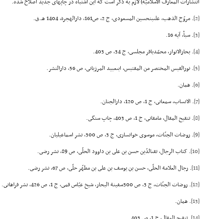
انتشارات المعارف الاسلامیّه) لازم به ذکر است که این اشتباه در چاپهاى جدید اصلاح شده.
[2]
. مروّج الذهب، علىبنحسین المسعودى، ج 2، ص161، دارالهجرة، 1404 هـ.ق.
[3]
. سبأ، آیه 16.
[4]
. بحارالانوار، محمّدباقر مجلسى، ج 34، ص 403.
[5]
. نورالقبس المختصر من المقتبس، ابىعبید المرزبانى، ص 56، دارالنشر.
[6]
. همان.
[7]
. الانساب، سمعانى، ج 1، ص 120، دارالجنان.
[8]
. تنقیح المقال، مامقانى، ج 1، ص 403، چاپ سنگى.
[9]
. روضات الجنّات، موسوى خوانسارى، ج 3، ص 300، نشر اسماعیلیان.
[10]
. کتاب الرجال، تقىالدّین حسن بن على بن داوود الحلّى، ص 89، نشر رضى.
[11]
. رجال العلامة الحلّى، حسن بن یوسف بن على بن مطهّر حلّى، ص 67، نشر رضى.
[12]
. روضات الجنّات، ج 3، ص 300سفینة البحار، شیخ عبّاس قمى، ج 1، ص 426، نشر فراهانى.
[13]
. همان.
[14]
. تنقیح المقال، ج 1، ص 403.