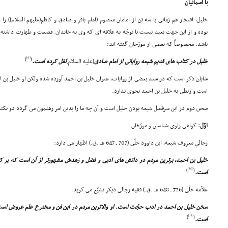
با آسمانیان
بوده و از این جهت بعید نیست با توجّه به علاقه اى که وى به خاندان عصمت و طهارت داشت
باشد. مخصوصاً که بعضى از مورّخان گفته اند:
[9]
)
(
خلیل در کتاب هاى قدیم شیعه روایاتى از امام صادق
(علیه السلام)
نقل کرده است.
شایان ذکر است که در سند بعضى از روایات، عنوان خلیل بن احمد آورده شده ولکن او خلیل ب
است و ربطى به خلیل بن احمد نحوى ندارد.
سخن دوم در این سرفصل شیعه بودن خلیل است و آن چه ما را بدین امر رهنمون مى گردد دو نکت
اوّل:
گواهى راوى شناسان و مورّخان
رجالىِ معروف شیعه، ابن داوود حلّى (707 ـ 647 هـ .ق.) اظهار مى دارد:
خلیل بن احمد، برترین مردم در دانش هاى ادبى و فضل و زهدش مشهورتر از آن است که بر ک
[10]
)
(
است.
علاّمه حلّى (726 ـ 648 هـ .ق.) فقیه رجالى دیگر تشیّع مى گوید:
سخن خلیل بن احمد در ادب حجّت است. او والاترین مردم در این فن و مخترع علم عروض است
[11]
)
(
است.