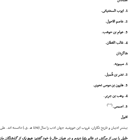
استادان
1. ایوب السختیانى.
2. عاصم الاحول.
3. عوام بن حوشب.
4. غالب القطان.
شاگردان
1. سیبویه.
2. نضر بن شُمیل.
3. هارون بن موسى نحوى.
4. وهب بن جریر.
[64]
)
(
5. اصمعى.
افـول
بیشتر ادیبان و تاریخ نگاران، غروب این خورشید جهان ادب را سال (170 هـ .ق.) دانسته اند. على بن نصر مى گوید:
خلیل را پس از مرگش در عالم رؤیا دیدم و در همان حال با خود گفتم: هیچ یک از گذشتگان مان 