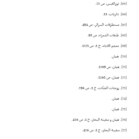
[65]
. نورالقبس، ص 72.
[66]
. ذاریات، 55.
[67]
. مستطرفات السرائر، ص 494.
[68]
. طبقات الشعراء، ص 98.
[69]
. معجم الادباء، ج 3، ص 1271.
[70]
. همان.
[71]
. همان، ص 1269.
[72]
. همان، ص 1268.
[73]
. روضات الجنّات، ج 3، ص 296.
[74]
. همان.
[75]
. همان.
[76]
. همان و سفینة البحار، ج 1، ص 426.
[77]
. سفینة البحار، ج 1، ص 426.
Powered by
TayaCMS