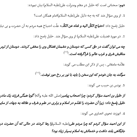
دوم:
سخنانى است که خلیل در مقام ومنزلت على(علیه السلام) بیان نموده:
1. از وى سؤال شد که به چه دلیل على(علیه السلام)امام همگان است؟
خلیل پاسخ داد:
احتیاج الکلّ الیه و غناه عن الکلّ
به علّت احتیاج همه مردم به آن حضرت و بى نیازى
2. در مورد فضیلت على(علیه السلام) از وى سؤال شد. خلیل پاسخ داد:
چه مى توان گفت در حقّ کسى که دوستان و دشمنان فضائل وى را مخفى کردند. دوستان از ترس و
[13]
)
(
مناقبش شرق و غرب عالم را فراگرفته است.
علاّمه مامقانى ، پس از ذکر این مطلب مى گوید:
[14]
)
(
سوگند به جان خودم که این سخن را باید با نور بر رخ حور نوشت.
3. یونس بن حبیب مى گوید:
از خلیل بن احمد سؤال کردم: چرا اصحاب پیامبر
(صلى الله علیه وآله)
گویا همگى فرزند یک مادر
خلیل پاسخ داد: زیرا آن حضرت را تقدّم در اسلام و برترى در علم و شرف و علاقه به جهاد، از سا
4. ابوزید نحوى انصارى مى گوید:
از ابن احمد سؤال کردم که چرا مردم على
(علیه السلام)
را رها کردند در حالى که آن حضرت در 
جایگاهى بلند داشت و خدماتش به اسلام بسیار زیاد بود؟