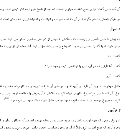
آن گاه خلیل گفت: براى پاسخ دهنده سزاوار نیست که بعد از پاسخ شروع به فکر کردن نماید و
من هرگز پاسخى ندادم مگر بعد از آن که تمام جوانب و ایرادات و اعتراضاتى را که ممکن است تص
6. نبوغ
هم زمان با خلیل طبیبى مى زیست که مبتلایان به نوعى از کم بینى چشم را مداوا مى کرد. پس از
مرض خود، تنها گذارد. خلیل بن احمد که وضع را چنان دید سؤال کرد: آیا نسخه اى از وى به جا
گفتند: نه.
گفت: آیا ظرفى که در آن، دارو را تهیّه مى کرده وجود دارد؟
گفتند: آرى.
خلیل درخواست نمود آن ظرف را آوردند و با بوییدن آن ظرف، داروهاى به کار برده شده و مقدار 
نوع. آن گاه با این پانزده نوع، دارویى تهیّه کرد و مبتلایان به آن مرض را معالجه نمود. پس ا
[30]
)
(
کردند مجموع موجود در نسخه، شانزده مورد بوده و خلیل تنها به یک مورد پى نبرده بود.
7. نوآورى
از ویژگى هایى که همه ارباب دانش در مورد خلیل بدان توجّه نموده اند مسأله ابتکار و نوآورى ا
وجود آورد که هیچ اصل و اثرى قبلاً از آن ها وجود نداشت. ایجاد دانش عروض، ترتیب بندى کتا