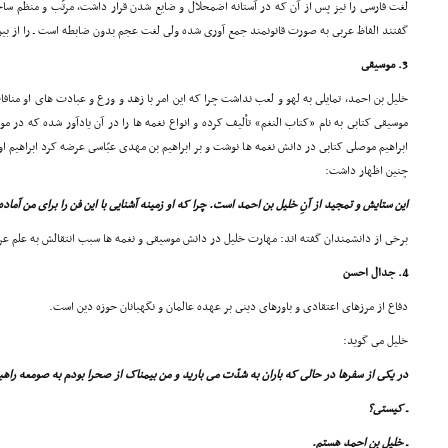
لغت فارسى را نیز پس از آن که در آستانه اضمحلال و ضایع شدن قرار داشت، مرتّب و منظم سا
گفتند الفاظ عربى به صورت قانونمند جمع آورى شده ولى لغت عجم بدون ضابطه است ـ را از بین
3. موسیقى
خلیل بن احمد، تمایلى به لهو و لعب نداشت چرا که این امر با زهد و ورع و عبادت هاى او مناف
موسیقى کتابى به نام «کتاب النغم» تألیف کرده و انواع نغمه ها را در آن یادآور شده که در
ابراهیم موصلى کتابى در دانش نغمه ها نوشت و بر ابراهیم بن مهدى عبّاسى عرضه کرد ابراهیم او
چنین اظهار داشت:
این ستایش و تمجید از آنِ خلیل بن احمد است. چرا که او زمینه آشنایى با این فن را براى من آما
برخى از دانشمندان گفته اند: مهارت خلیل در دانش موسیقى و نغمه ها سبب انتقالش به علم ع
4. جدال احسن
دفاع از مرزهاى اعتقادى و باورهاى دینى بر عهده عالمان و نگهبانان حوزه دین است.
خلیل مى گوید:
در یکى از سفرها در حالى که باران به شدّت مى بارید و من بیمناک از صحرا بودم به صومعه راهب
ـ کیستى؟
ـ خلیل بن احمد هستم.