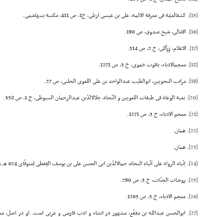
[15]
. کشفالغمّة فى معرفة الائمه، على بن عیسى اربلى، ج1، ص 411، مکتبة بنىهاشمى.
[16]
. الامالى، شیخ صدوق، ص 190.
[17]
. الاعلام، زِرِکْلى، ج 2، ص 314.
[18]
. معجمالادباء، یاقوت حَمَوى، ج 3، ص 1271.
[19]
. مراتب النحویین، ابوالطیب عبدالواحد بن على اللغوى الحلبى، ص 27.
[20]
. بغیة الوعاة فى طبقات اللغویین و النّحاة، جلالالدّین عبدالرحمان السیوطى، ج 1، ص 558.
[21]
. معجم الادباء، ج 3، ص 1271.
[22]
. همان.
[23]
. همان.
[24]
. اِنْباه الرواة على اَنْباه النحاة، جمالالدّین ابى الحسن على بن یوسف القِفطى (متوفّاى 624 هـ.ق.)، ج 1، ص 378.
[25]
. روضات الجنّات، ج 3، ص 290.
[26]
. معجم الادباء، ج 3، ص 1263.
[27]
. ابوالحسن عبدالله بن مقفّع، مشهور در انشاء و ادب فارسى و عربى است. او در اصل، 