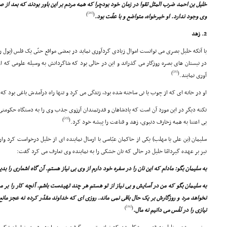
خلیل بن احمد ضرب المثل تقوا در زمان خود بودچرا که همه مردم بر این باور بودند که بعد از 
[20]
)
(
وى وجود ندارد. او خیرخواه، متواضع و با عفّت بود.
2. زهد
با آنکه خلیل بصرى مى توانست اموال زیادى گردآورى نماید در بعضى مواقع حتّى یک فلس (پول را
در نیستان هاى بصره روزگار مى گذراند و این در حالى بود که شاگردانش به وسیله علومى که ا
[21]
)
(
آورى نمایند.
او در خانه اى که از چوب یا نى ساخته شده بود، زندگى مى کرد و تنها راه درآمدش باغى بود که ا
نکته دیگر در این مورد آن است که پادشاهان و قدرتمندان آرزوى جذب وى را به دستگاه حکومتى خ
[23]
)
(
بى اعتنا به همه زخارف دنیوى، زهد و قناعت را پیشه خود کرد.
سلیمان (بن على یا مهلب) یکى از حاکمان عبّاسى با ارسال نماینده اى از خلیل درخواست کرد وار
نیز بر عهده گیردامّا خلیل در حالى که نان خشکى را به نماینده وى تعارف مى کرد گفت:
به سلیمان بگو: مادام که این نان را در سفره خود دارم از وى بى نیاز هستم. آن گاه اشعارى را ب
به سلیمان بگو که من در آسایش و بى نیاز از تو هستم هر چند تهیدست باشم. آنچه کار را بر 
نخواهد مرد و روزگارش بر یک حال باقى نمى ماند. روزى اى که خداوند مقدّر کرده نه عجز مانع 
[24]
)
(
نیازى را در نَفْس مى دانیم نه مال.