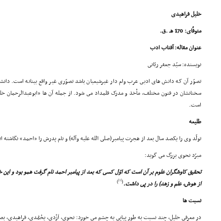
خلیل فراهیدى
متوفّاى: 170 هـ .ق.
عنوان مقاله: آفتاب ادب
نویسنده: سیّد جعفر ربّانى
تصوّر آن که دانش هاى ادبى عرب وام دار غیرشیعیان باشد تصوّرى غیر واقع بینانه است. دانشور
سخنانشان در فنون مختلف، مأخذ و مدرک قلمداد مى شود. از جمله آن ها «ابوعبدالرحمان خ
است.
طلیعه
تولّد وى را یکصد سال بعد از هجرت پیامبر(صلى الله علیه وآله) و نام پدرش را «احمد» نگاشته ان
مبرّد نحوى بزرگ مى گوید:
تحقیق کاوشگران علوم بر آن است که اوّل کسى که بعد از پیامبر احمد نام گرفت همو بود و این خ
[1]
)
(
از هوش، علم و زهد) را در پى داشت.
نسبت ها
در معرفى خلیل، چند نسبت به طور پیاپى به چشم مى خورد: نحوى، اَزْدى، یحْمُدى، فراهیدى، 