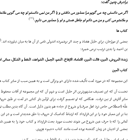
برادرش چنین گفت:
اگر مى دانستى چه مى گویم مرا معذور مى داشتى و یا اگر من نمى دانستم تو چه مى گویى ملام
[56]
)
(
و ملامتم مى کنى و من مى دانم تو جاهل هستى و تو را معذور مى دارم.
کتاب ها
7]
(
بعضى از مورّخان، براى خلیل هفتاد و چند اثر برشمرده اندولى نامى از آن ها به میان نیاورده اند.
بن احمد را بدین ترتیب برمى شمرد:
زبدة العروض، العین، فائت العین، الامامة، الایقاع، النغم، الجمل، الشواهد، النقط و الشکل، معانى 
کتاب العین
این مجموعه که در مورد لغت تألیف شده داراى دو ویژگى است و به همین سبب از سایر کتاب ه
نخست آن که این تصنیف مشهورترین اثر خلیل است و دوم آن که این مجموعه از آفات محفوظ ما
سایر آثارش از بین نرفت. هنگامى که او تصمیم گرفت براى اوّلین بار کتابى در لغت بر طبق حر
علّه (اصطلاحى خاص نزد اهل صرف) و شروع از «باء» هم بدون دلیل است. آن گاه بدین مطلب توج
بنا بر این معیار خود را بر این قرارداد که ارتباط کدامیک از حروف با حلق شدیدتر است و در ای
لغاتى را که با حرف عین شروع مى شوند نخست مورد بحث قرارداد و کتاب خود را به همین نام (
بعضى از ادیبان در زمان گذشته بوده است مانند کتاب «جیم» هِرَوى.
بر این اساس، خلیل در کتاب لغت خود بدین ترتیب از الفاظ عرب بحث مى کند: