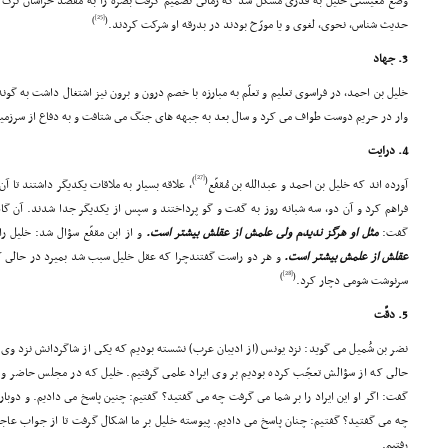
وضع معیشتى خلیل به قدرى مشکل شد که زمانى تصمیم گرفت بصره را به مقصد خراسان ترک ن
[25]
)
(
حدیث شناس، نحوى، لغوى و یا مورّخ بودند در بدرقه او شرکت کردند.
3. جهاد
خلیل بن احمد، در فراسوى تعلیم و تعلّم به مبارزه با خصم درون و برون نیز اشتغال داشت به گ
وار در حریم دوست طواف مى کرد و سال بعد به جبهه هاى جنگ مى شتافت و به دفاع از سرزمی
4. درایت
[27]
)
(
آورده اند که خلیل بن احمد و عبدالله بن مُقفّع
، علاقه بسیار به ملاقات یکدیگر داشتند تا آن 
فراهم کرد و آن دو، سه شبانه روز به گفت و گو پرداختند و سپس از یکدیگر جدا شدند. آن گاه 
گفت:
مثل او هرگز ندیدم ولى علمش از عقلش بیشتر است.
و از ابن مقفّع سؤال شد: خلیل 
عقلش از علمش بیشتر است.
و هر دو راست گفتندچرا که عقل خلیل سبب شد بمیرد در حالى که ز
[28]
)
(
سرنوشت شومى دچار کرد.
5. دقّت
نضر بن شُمیل مى گوید: نزد یونس (از ادیبان عرب) نشسته بودیم که یکى از شاگردانش نزد وى 
حالى که از سؤالش تعجّب کرده بودیم بر وى ایراد علمى گرفتیم. خلیل که در مجلس حاضر و ت
گفت: اگر او این ایراد را بر شما مى گرفت چه مى گفتید؟ گفتیم: چنین پاسخ مى دادیم. و دوب
چه مى گفتید؟ گفتیم: چنان پاسخ مى دادیم. پیوسته خلیل بر ما اشکال گرفت تا از جواب عاج
رفتیم.