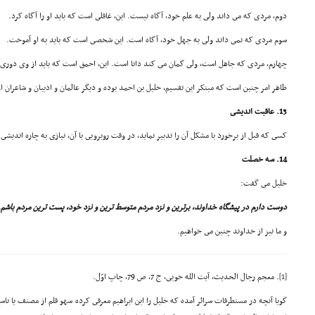
دوم، مردى که مى داند ولى به علم خود، آگاه نیست. این، غافلى است که باید او را آگاه کرد.
سوم مردى که نمى داند ولى به جهل خود، آگاه است. این شخصى است که باید به او آموخت.
چهارم، مردى که جاهل است، ولى گمان مى کند دانا است. این، احمق است که باید از وى دورى 
ظاهر امر چنین است که مبتکر این تقسیم، خلیل بن احمد بوده و دیگر عالمان و ادیبان و شاعران ا
13. عاقبت اندیشى
کسى که قبل از برخورد با مشکل آن را تدبیر نماید، در وقت روبرویى با آن، نیازى به چاره اندیشى 
14. سه خصلت
خلیل مى گفت:
دوست دارم در پیشگاه خداوند، برترین و نزد مردم متوسط ترین و نزد خود، پست ترین مردم باشم. 
و ما نیز از خداوند چنین مى خواهیم.
[1]
. معجم رجال الحدیث، آیت الله خویى، ج 7، ص 79، چاپ اوّل.