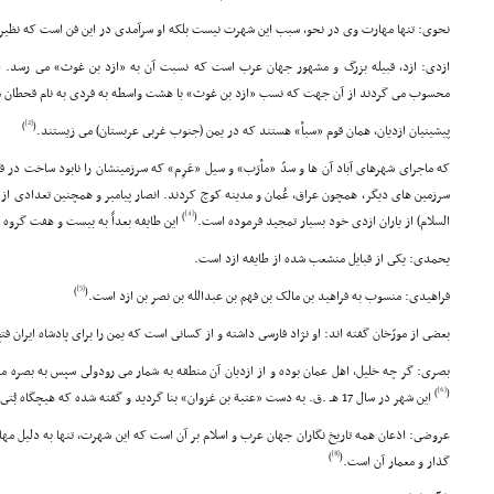
نحوى: تنها مهارت وى در نحو، سبب این شهرت نیست بلکه او سرآمدى در این فن است که نظیرى
ازدى: ازد، قبیله بزرگ و مشهور جهان عرب است که نسبت آن به «ازد بن غوث» مى رسد. ازد
محسوب مى گردند از آن جهت که نسب «ازد بن غوث» با هشت واسطه به فردى به نام قحطان م
[2]
)
(
پیشینیان ازدیان، همان قوم «سبأ» هستند که در یمن (جنوب غربى عربستان) مى زیستند.
که ماجراى شهرهاى آباد آن ها و سدّ «مأرَب» و سیل «عَرِم» که سرزمینشان را نابود ساخت در
سرزمین هاى دیگر، همچون عراق، عُمان و مدینه کوچ کردند. انصار پیامبر و همچنین تعدادى از ش
[4]
)
(
السلام) از یاران ازدى خود بسیار تمجید فرموده است.
این طایفه بعداً به بیست و هفت گروه 
یحمدى: یکى از قبایل منشعب شده از طایفه ازد است.
[5]
)
(
فراهیدى: منسوب به فراهید بن مالک بن فهم بن عبدالله بن نصر بن ازد است.
بعضى از مورّخان گفته اند: او نژاد فارسى داشته و از کسانى است که یمن را براى پادشاه ایران فت
بصرى: گر چه خلیل، اهل عمان بوده و از ازدیان آن منطقه به شمار مى رودولى سپس به بصره م
[6]
)
(
این شهر در سال 17 هـ .ق. به دست «عتبة بن غزوان» بنا گردید و گفته شده که هیچگاه بُتى در آن، مورد پرستش قرار نگرفته است.
عروضى: اذعان همه تاریخ نگاران جهان عرب و اسلام بر آن است که این شهرت، تنها به دلیل م
[8]
)
(
گذار و معمار آن است.