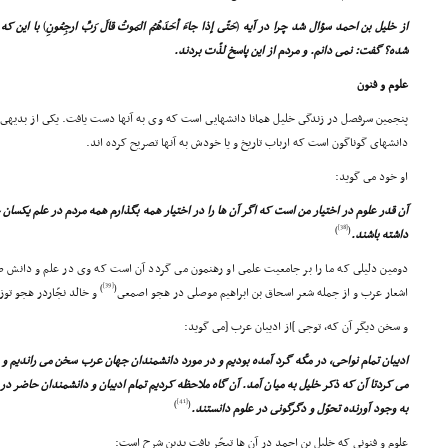
از خلیل بن احمد سؤال شد چرا در آیه
(
حَتّى إذا جاءَ أحَدَهُمُ المَوتُ قالَ رَبِّ ارجِعُونِ
)
با این که
شده؟ گفت: نمى دانم. و مردم از این پاسخ لذّت بردند.
علوم و فنون
پنجمین سرفصل در زندگى خلیل همانا دانشهایى است که وى به آنها دست یافت. یکى از بدیهى 
دانشهاى گوناگون است که ارباب تاریخ و یا خودش به آنها تصریح کرده اند.
او خود مى گوید:
آن قدر علوم در اختیار من است که اگر آن ها را در اختیار همه بگذارم همه مردم در علم یکسان
[38]
)
(
داشته باشند.
دومین دلیلى که ما را بر جامعیت علمى او رهنمون مى گردد آن است که وى در علم و دانش ض
[39]
)
(
اشعار عرب و از جمله شعر اسحاق بن ابراهیم موصلى در هجو اصمعى
و خالد نجّاردر هجو توز
و سخن دیگر آن که، توجى ]از ادیبان عرب [مى گوید:
ادیبان تمام نواحى، در مکّه گرد آمده بودیم و در مورد دانشمندان جهان عرب سخن مى راندیم و
مى کردتا آن که ذکر خلیل به میان آمد. آن گاه ملاحظه کردیم تمام ادیبان و دانشمندان حاضر در 
[41]
)
(
به وجود آورنده تحوّل و دگرگونى در علوم دانستند.
علوم و فنونى که خلیل بن احمد در آن ها تبحّر یافت بدین شرح است: