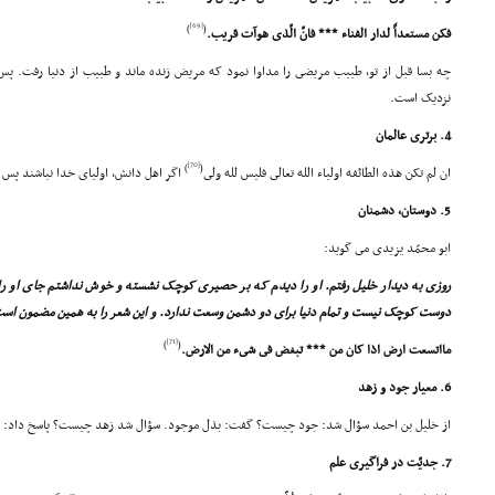
[69]
)
(
فکن مستعداً لدار الفناء *** فانّ الّذى هوآت قریب.
چه بسا قبل از تو، طبیب مریضى را مداوا نمود که مریض زنده ماند و طبیب از دنیا رفت. پس
نزدیک است.
4. برترى عالمان
[70]
)
(
ان لم تکن هذه الطائفه اولیاء الله تعالى فلیس لله ولى
اگر اهل دانش، اولیاى خدا نباشند پس ول
5. دوستان، دشمنان
ابو محمّد یزیدى مى گوید:
روزى به دیدار خلیل رفتم. او را دیدم که بر حصیرى کوچک نشسته و خوش نداشتم جاى او را
دوست کوچک نیست و تمام دنیا براى دو دشمن وسعت ندارد. و این شعر را به همین مضمون است
[71]
)
(
مااتسعت ارض اذا کان من *** تبغض فى شىء من الارض.
6. معیار جود و زهد
از خلیل بن احمد سؤال شد: جود چیست؟ گفت: بذل موجود. سؤال شد زهد چیست؟ پاسخ داد: تا 
7. جدیّت در فراگیرى علم