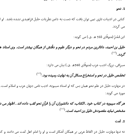
1. نحو
کتابى در ادبیات تازى نمى توان یافت که دست به دامن نظریات خلیل فراهیدى نشده باشد. او
مى گردد.
ابن مُعْتزّ (متوفّاى 318 هـ .ق.) مى گوید:
خلیل بن احمد، داناترین مردم در نحو و دیگر علوم و دقّتش از همگان بیشتر است. وى استا
[42]
)
(
گردد.
سیرافى، بزرگ ادیب عرب (متوفّاى 368هـ .ق.) بیان مى دارد:
[43]
)
(
تخصّص خلیل در نحو و استخراج مسائل آن به نهایت رسیده بود.
مورد مى گوید:
هر گاه سیبویه در کتاب خود ـ الکتاب، که دانشوران، آن را قرآنِ نحو لقب داده اند ـ اظهار مى د
[44]
)
(
مشخص نماید مقصودش خلیل بن احمد است.
2. لغت
نه تنها مهارت خلیل در الفاظ عربى بر همگان آشکار است و او را امام اهل لغت مى دانند و کت