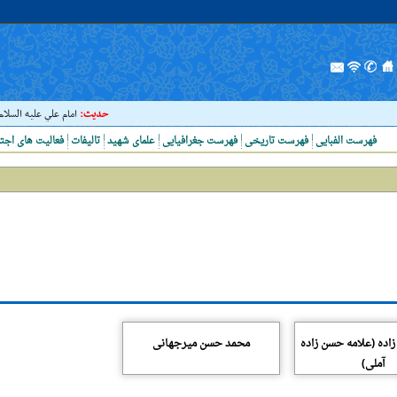
حدیث:
امام علي عليه السلام فرم
فهرست الفبایی
فهرست تاریخی
فهرست جغرافیایی
علمای شهید
تالیفات
فعالیت های اجت
ده (علامه حسن زاده
محمد حسن میرجهانی
آملی)