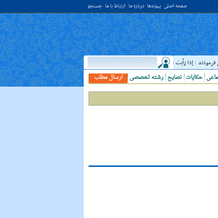
صفحه اصلی
پیوندها
درباره ما
ارتباط با ما
جستجو
ودند : إذا رَأيتَ عالِما فَکُن لَهُ خادِما ؛ هرگاه دانشمندى ديدى، به او خدمت کن. ( غررالحکم ح ۴۰۴۴ )
ماعی
حکایات
نصایح
رشته تخصصی
ارسال مطلب