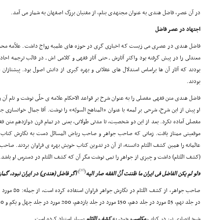
در آن عصر، فاضل هندى به عنوان مجتهدى بنام، از مفتیان بزرگ اصفهان به شمار مى آمد.
اجتهاد در عصر فاضل
فاضل هندى در عصرى مى زیست که اخبارى گرى در حوزه هاى علمیه رواج داشت. علاّمه محمد 
معتدلى را در پیش گرفته بود واکثر آثارش ـ حتى آثار فقهى و کلامى اش ـ در قالب ترجمه اح
بودند که آثار آن ها براساس استدلال هاى عقلانى و بهره گیرى از دانش اصول بود. پیشتازان 
بودند.
فاضل هندى متن فقهى مفصلى را به عنوان شرح بر قواعد الاحکام علامه ى حلّى نوشت و نام آن ر
او پیش از این شرح، شرحى بر لمعه با عنوان «المناهج السویّه» را نوشت. آقا جمال خوانسارى جز
مفصلى آماده نکرد. بعد از این دو شخصیت، تا مدتى طولانى، یعنى در تمام قرن دوازدهم متن ف
موقعیتى ممتاز یافت. زمانى که صاحب جواهر و صاحب ریاض المسائل دست به نگارش کتاب ه
عالمانه را همین کشف اللثام دانسته، از آن در تدوین کتاب خویش بهره ى فراوان بردند. صاح
(کشف اللثام) داشت و چیزى از جواهر را نمى نوشت مگر آن که کشف اللثام در دسترس او باشد.
[37]
)
(
«لو لم یکن الفاضل فى ایران ما ظننت أنّ الفقه صار الیه
اگر فاضل (هندى) در ایران نبود، گمان
در جلد نهم، 85 مورد در جلد دهم، 150 مورد در جلد یازدهم، 200 مورد در جلد چهل و یکم و 280 مورد در جلد چهل و سوم.
شیخ انصارى نیز در کتاب
مکاسب
خود، به
کشف اللثام
بسیار استناد کرده است.