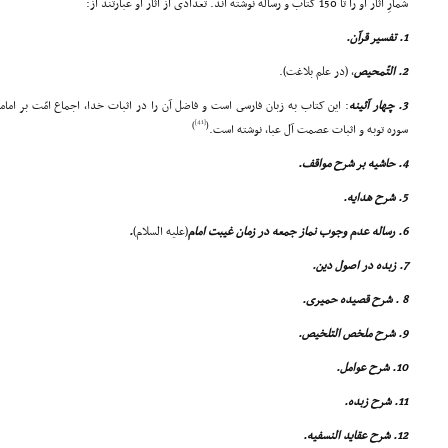
شمارِ آثار او را تا 150 کتاب و رساله نوشته اند. تعدادى از آثار او عبارتند از:
1. تفسیر قرآن.
2. التّمحیص
، (در علم بلاغت).
3. چهار آئینه
[41]
)
(
سوره توبه و اثبات عصمت آل عبا، نوشته است.
4. حاشیه بر شرح مواقف.
5. شرح هدایه.
6. رساله عدم وجوب نماز جمعه در زمان غیبت امام
(علیه السلام)
.
7. زبده در اصول دین.
8 . شرح قصیده حمیرى.
9. شرح ملخص التلخیص.
10. شرح عوامل.
11. شرح زبده.
12. شرح عقاید النسفیه.