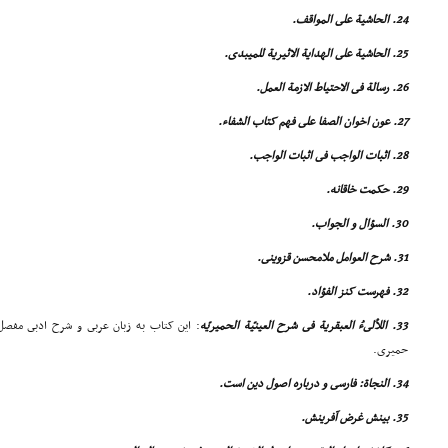
24. الحاشیة على المواقف.
25. الحاشیة على الهدایة الاثیریة للمیبدى.
26. رسالة فى الاحتیاط الازمة العمل.
27. عون اخوان الصفا على فهم کتاب الشفاء.
28. اثبات الواجب فى اثبات الواجب.
29. حکمت خاقانه.
30. السؤال و الجواب.
31. شرح العوامل ملامحسن قزوینى.
32. فهرست کنز الفؤاد.
33. اللألىءُ العبقریة فى شرح العینیّة الحمیریّه
: این کتاب به زبان عربى و شرح ادبى مفص
حمیرى.
34. النجاة: فارسى و درباره اصول دین است.
35. بینش غرض آفرینش.