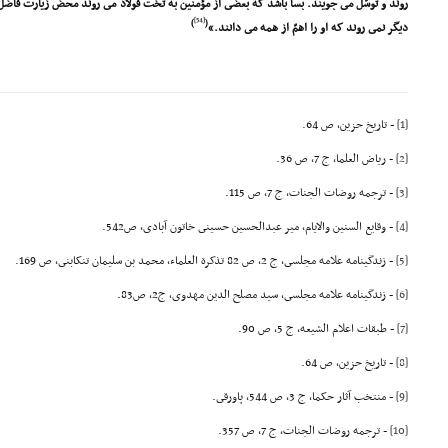
روند و توسّل مى جویند. بسا باشد که بعضى از مؤمنین به تخت فولاد مى روند محض زیارت فاضل و 
[54]
)
(
دیگر نمى روند که او را اهمّ از همه مى دانند.»
[1]
- تاریخ حزین، ص 64.
[2]
- ریاض العلما، ج 7، ص 36.
[3]
- ترجمه روضات الجنات، ج 7، ص 115.
[4]
- وقایع السنین والایام، میر عبدالحسین حسینى خاتون آبادى، ص542.
[5]
- زندگینامه علامه مجلسى، ج 2، ص 82 تذکرة العلماء، محمد بن سلیمان تنکابنى، ص 169.
[6]
- زندگینامه علامه مجلسى، سید مصلح الدین مهدوى، ج2، ص83.
[7]
- طبقات اعلام الشیعه، ج 5، ص 90.
[8]
- تاریخ حزین، ص 64.
[9]
- منتخب آثار حکما، ج 3، ص 544، پاورقى.
[10]
- ترجمه روضات الجنات، ج 7، ص 357.