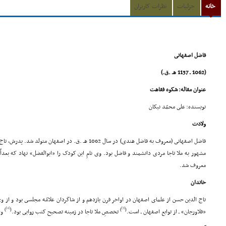
خانه
جزئیات
نظرات کاربران
فاضل اصفهانى
(1062 ـ 1137 هـ .ق.)
عنوان مقاله: شکوه فقاهت
نویسنده: على محمّد نیکان
ولادت
فاضل اصفهانى (معروف به فاضل هندى) در سال 1062 هـ .ق. در ا
مشهور به ملا تاجا مردى دانشمند و فاضل بود. وى نامِ این کودک را «ابوالفضل» نهاد که بعد
معروف شد.
خاندان
تاج الدین حسن از علماى اصفهان در اواخر قرن یازدهم و از شاگردان علامّه مجلسى بود و از وى
[4]
[3]
)
(
)
(
«فلاورجان» ـ از توابع اصفهان ـ است.
تخصصِ ملا تاجا در زمینه تصحیح کتب روایى بود.
وى د