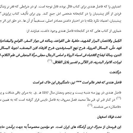
اعتبارى را که فاضل هندى براى کتاب قائل بوده، قابل توجه است. او در شرایطى که فقر بر زن
فردى از آثار پیشینیان را در کتابخانه شخصى اش جمع کند. وى براى تألیف کتاب پرارزش
ک
پیشینیان، اعتماد نکرد بلکه با در اختیار داشتن مصادر اصلى، مستقیماً از آن ها ـ در خلق این اثر ج
شمارى از کتاب هایى که در کتابخانه فاضل هندى وجود داشت، عبارتند از:
الجُمل والانتصار، المزار للشهید، حاشیة على القواعد، رسالته فى جواز السفر، اللوامع والمقدادی
فهد حلّى، المسائل الغرویة، شرح نهج المسترشدین، شرح الارشاد لابن المصنف، اجوبة المسائل
الدین، رسالة ایضاح الاشتباه فى اسماء الرواة و اسامى الرجال، مجلى مرآة المنجلى فى علم الکلام، 
[51]
)
(
تورات، الانوار البدریه، نثر اللآلى و تفسیر بلابل القلاقل.
درگذشت
فاضل هندى که فخر عالم است *** نیز، دامنگیرش این خاک غم است
فاضل هندى در روز سه شنبه بیست و پنجم رمضان سال 1137 هـ .ق. به سراى باقى شتافت و پیکرش در قبرستان تخت فولاد اصفهان دفن شد.
[52]
)
(
در کنار قبر او، قبر ملاّ محمد فضل معروف به فاضل نایینى قرار گرفته است که به همین س
[53]
)
(
«فاضلان» مى شناسند.
تخت فولاد اصفهان
این قبرستان از متبرّک ترین آرامگاه هاى ایران است. «و مؤمنین مخصوصاً به جهت برآمدن حا