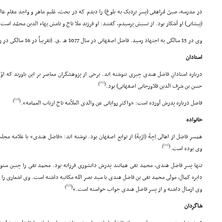
در مدرسه، صبىّ مُراهقى (پسر نزدیک به بلوغ) را دیدم که در بحث، عَلیم ماهر و واجد مقام عالى
(پیشانى) او آشکار بود. از نسبش پرسیدم، گفتند: او فرزند ملا تاج و نامش بهاء الدین محمّد است.
وى در 13 سالگى به اجتهاد رسید. فاضل اصفهانى در سال 1077 هـ .ق. (تقریباً در 16 سالگى در ردیف فضلاى بنام بود.
استادان
درباره استادانِ فاضل هندى چیزى ننوشته اند. برخى از پژوهشگران معاصر بر این باورند که او
[11]
)
(
حسن بن شرف الدین فلاورجانى اصفهانى) بود.
[12]
)
(
فاضل درباره پدرش آورده است: «واکثر روایاتى عن والدى العلاّمه تاج ارباب العمامه».
خانواده
همسر فاضل از اهالى اِجِهْ (اِژیِهْ) از توابع اصفهان بود. نوشته اند: «فاضل هندى» با علامه مج
[14]
)
(
وى بوده است.
تنها پسر فاضل هندى، محمد تقى همانند پدرش دانشورى فرزانه بود. محمد تقى را چنین ست
دایره کمال، مولى محمد تقى بن فاضل هندى با سید نصر الله مکاتبه داشته است. وى اشعارى ر
[15]
)
(
وى ارسال داشته و از پسر فاضل هندى جواب خواسته است.»
شاگردان