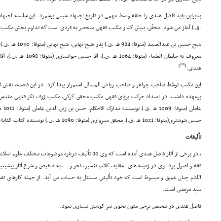
.ق.) آغاز مى شود. محقّق، بنیان گذار مکتب فقهى منحصر به فردى است که تداوم بخش مکتب او
[38]
)
(
هندى.
این مکتب توسّط صاحب جواهر و صاحب ریاض المسائل استمرار پیدا کرد. در این فاصله، نقش ا
برعهده داشت. در امتداد حرکت پویاى فقهى مکتب محقق کرکى، مکتب ژرف نگر فقهى مقدس
عاملى
حسین شوشترى(متوفا: 1021 هـ .ق.)، محقق سبزوارى (متوفا: 1090 هـ .ق.) نویسنده کتاب کفایة الاحکام و فیض کاشانى ادامه یافت.
تألیفات
,,در برخى از آثار فاضل هندى آمده است که وى 80 تألیف درباره موضوعات مختلف علوم اسلامى نگارش کرده است.
فقه و اصول بود. وى در زمینه هاى: عقاید، کلام، تفسیر، نحو و...، به تلخیص و شرح آثار پیش
اللثام چنان عمیق و مبسوط است که خود تألیفى مستقل به حساب مى آید. از جمله کارهاى ت
سید مرتضى است.
فاضل هندى در تلخیص برخى متون نحوى نیز کوشش بسیارى نمود.