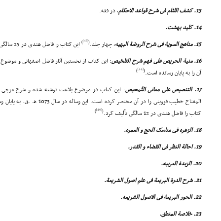
13. کشف اللثام فى شرح قواعد الاحکام
، در فقه.
14. کلید بهشت.
[42]
)
(
15. مناهج السویة فى شرح الروضة البهیه
، چهار جلد.
این کتاب را فاضل هندى در 25 سالگى به رشته تحریر درآورده است.
16. منیة الحریص على فهم شرح التلخیص
: این کتاب از نخستین آثار فاضل اصفهانى و موضوع
[44]
)
(
آن را به پایان رسانده است.
17. التنصیص على معانى التّمحیص
: این کتاب در موضوع بلاغت نوشته شده و شرح مزجى 
المفتاح خطیب قزوینى را در آن مختصر کرده است. این رساله در سال 1073 هـ .ق. به پایان رسید
[46]
)
(
کتاب را فاضل هندى در 12 سالگى تألیف کرد.
18. الزهره فى مناسک الحج و العمره.
19. احالة النظر فى القضاء و القدر.
20. الزبدة العربیه.
21. شرح الدرة البریعة فى علم اصول الشریعة.
22. الحور البریعة فى الاصول الشریعه.
23. خلاصة المنطق.