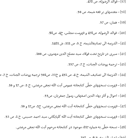
[37]
- فوائد الرضویّه، ص 478.
[38]
- مقدمهاى بر فقه شیعه، ص 56.
[39]
- همان، ص 57.
[40]
- فوائد الرضویّه، ص478 و فهرست مجلس، ج4، ص98.
[41]
- الذریعه الى تصانیفالشیعه، ج 5، ص 311، ش 1481.
[42]
- سیرى در تاریخ تخت فولاد، سید مصلح الدین مهدوى، ص 166.
[43]
- ترجمه روضات الجنات، ج 7، ص 357.
[44]
- الذریعة الى تصانیف الشیعه، ج 4، ص 431 و ج22، ص361 ترجمه روضات الجنات، ج 7، ص 114.
[45]
- فهرست نسخههاى خطّى کتابخانه عمومى آیت الله نجفى مرعشى، ج 3، ص 17 و 16.
[46]
- احوال و آثار بهاء الدین اصفهانى، رسول جعفریان، ص53.
[47]
- فهرست نسخههاى خطّى کتابخانه آیت الله نجفى مرعشى، ج3، ص17 و 16.
[48]
- فهرست نسخههاى خطى کتابخانه آیت الله گلپایگانى، سید احمد حسینى، ج 1، ص 52.
[49]
- نسخه خطّى به شماره 817، موجود در کتابخانه مرحوم آیت الله نجفى مرعشى.
[50]
- اعیان الشیعه، ج 9، ص 138.