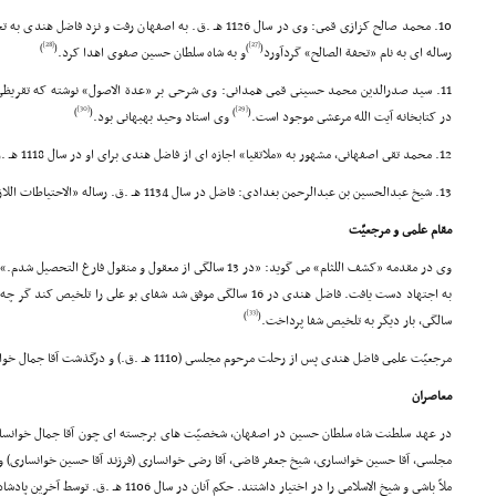
10. محمد صالح کزازى قمى: وى در سال 1126 هـ .ق. به اصفهان رفت 
[28]
[27]
)
(
)
(
رساله اى به نام «تحفة الصالح» گردآورد
و به شاه سلطان حسین صفوى اهدا کرد.
11. سید صدرالدین محمد حسینى قمى همدانى: وى شرحى بر «عدة الاصول» نوشته که تقریظى
[30]
[29]
)
(
)
(
در کتابخانه آیت الله مرعشى موجود است.
وى استاد وحید بهبهانى بود.
12. محمد تقى اصفهانى، مشهور به «ملاتقیا» اجازه اى از فاضل هندى براى او در سال 1118 هـ .ق. صادر شده است.
13. شیخ عبدالحسین بن عبدالرحمن بغدادى: فاضل در سال 1134 هـ .ق. رساله «الاحتیاطات اللازمة العمل» را بر او املا کرده است.
مقام علمى و مرجعیّت
وى در مقدمه «کشف اللثام» مى گوید: «در 13 سالگى از معقول و منقول ف
[33]
)
(
سالگى، بار دیگر به تلخیص شفا پرداخت.
مرجعیّت علمى فاضل هندى پس از رحلت مرحوم مجلسى (1110 هـ .ق.) و درگذشت آقا جمال خوانسارى (1125 هـ .ق.) فراگیر شد.
معاصران
در عهد سلطنت شاه سلطان حسین در اصفهان، شخصیّت هاى برجسته اى چون آقا جمال خوانسارى
مجلسى، آقا حسین خوانسارى، شیخ جعفر قاضى، آقا رضى خوانسارى (فرزند آقا حسین خوانسارى) و
ملاّ باشى و شیخ الاسلامى را در اختیار داشتند. حکم آنان در سال 1106 هـ .ق. توسط آخرین پادشاه صفوى صادر شده بود.