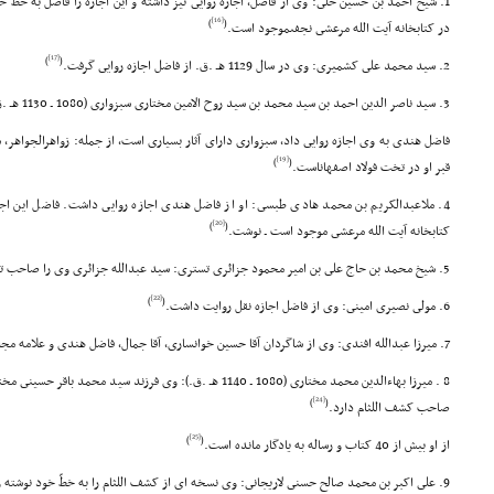
1. شیخ احمد بن حسین حلى: وى از فاضل، اجازه روایى نیز داشته و این اجازه را فاضل به خط
[16]
)
(
در کتابخانه آیت الله مرعشى نجفىموجود است.
[17]
)
(
2. سید محمد على کشمیرى: وى در سال 1129 هـ .ق. از فاضل اجازه روایى گرفت.
3. سید ناصر الدین احمد بن سید محمد بن سید روح الامین مختارى سبزوارى (1080 ـ 1130 هـ .ق.): وى مورد توجه فاضل هندى بود.
فاضل هندى به وى اجازه روایى داد، سبزوارى داراى آثار بسیارى است، از جمله: زواهرالجواهر،
[19]
)
(
قبر او در تخت فولاد اصفهاناست.
4. ملاعبدالکریم بن محمد هادى طبسى: او از فاضل هندى اجازه روایى داشت. فاضل این اجا
[20]
)
(
کتابخانه آیت الله مرعشى موجود است ـ نوشت.
5. شیخ محمد بن حاج على بن امیر محمود جزائرى تسترى: سید عبدالله جزائرى وى را صاحب تألیفات فراوان دانسته است.
[22]
)
(
6. مولى نصیرى امینى: وى از فاضل اجازه نقل روایت داشت.
7. میرزا عبدالله افندى: وى از شاگردان آقا حسین خوانسارى، آقا جمال، فاضل هندى و علامه مجلسى بود.
8 . میرزا بهاءالدین محمد مختارى (1080 ـ 1140 هـ .ق.): وى فرزند سی
[24]
)
(
صاحب کشف اللثام دارد.
[25]
)
(
از او بیش از 40 کتاب و رساله به یادگار مانده است.
9. على اکبر بن محمد صالح حسنى لاریجانى: وى نسخه اى از کشف اللثام را به خطّ خود نوشته و اجازه استادش نیز در آن موجود است.