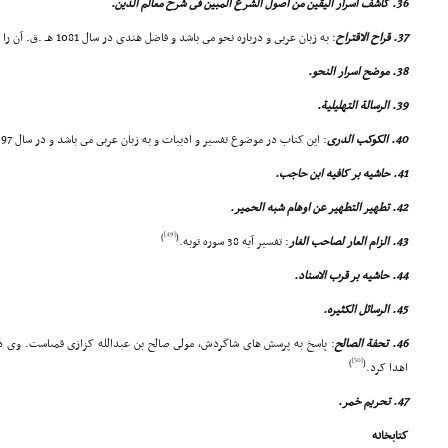
36. کاشف اسرار الیقین من اصول الشرع المبین فى شرح معالم الدین.
37. قراح الاقتراح
: به زبان عربى و درباره نحو مى باشد و فاضل هندى در سال 1081 هـ .ق. آن را نوشته است.
38. موضح اسرار النحو.
39. الرسالة التهلیلیة.
40. الکوکب الدرى
: این کتاب در موضوع تفسیر و ادبیات و به زبان عربى مى باشد و در سال 1097 هـ .ق. تألیف شده است.
41. حاشیه بر کافیه ابن حاجب.
42. تطهیر التطهیر عن اوهام شبه الحمیر.
[49]
)
(
43. الزام العار لصاحب الغار
: تفسیر آیه 38 سوره توبه.
44. حاشیه بر قرب الاسناد.
45. الرسائل الکثیره.
46. تحفة الصالح
[50]
)
(
اهدا کرد.
47. تحریم خمر.
کتابخانه