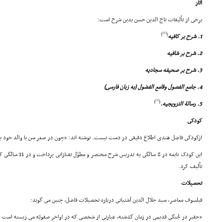
آثار
برخى از تألیفات تاج الدین حسن بدین شرح است:
[6]
)
(
1. شرح بر کافیه
2. شرح بر شافیه
3. شرح بر صحیفه سجادیه
4. جامع الفصول وقامع الفضول (به زبان فارسى)
[7]
)
(
5. رسالة التزویجیه.
کودکى
ازکودکى فاضل هندى اطلاع دقیقى در دست نیست. نوشته اند: «چون در صغر سن با والد خود 
این کودک نابغه در 8 
تألیف کرد.
تحصیلات
فیلسوف معاصر، سید جلال الدین آشتیانى درباره تحصیلات فاضل، چنین مى گوید:
«حقیر در جُنگى قدیمى در زمان گذشته، عبارتى از شخصى که در اواخر صفویّه مى زیسته است 