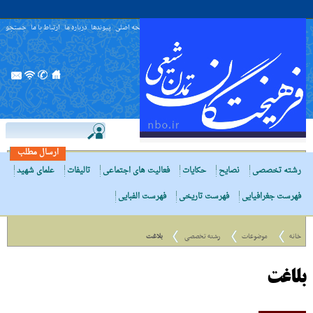
صفحه اصلی
پیوندها
درباره ما
ارتباط با ما
جستجو
ارسال مطلب
رشته تخصصی
نصایح
حکایات
فعالیت های اجتماعی
تالیفات
علمای شهید
فهرست جغرافیایی
فهرست تاریخی
فهرست الفبایی
خانه
موضوعات
رشته تخصصی
بلاغت
بلاغت