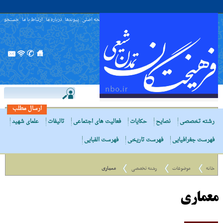
صفحه اصلی
پیوندها
درباره ما
ارتباط با ما
جستجو
ارسال مطلب
رشته تخصصی
نصایح
حکایات
فعالیت های اجتماعی
تالیفات
علمای شهید
فهرست جغرافیایی
فهرست تاریخی
فهرست الفبایی
خانه
موضوعات
رشته تخصصی
معماری
معماری