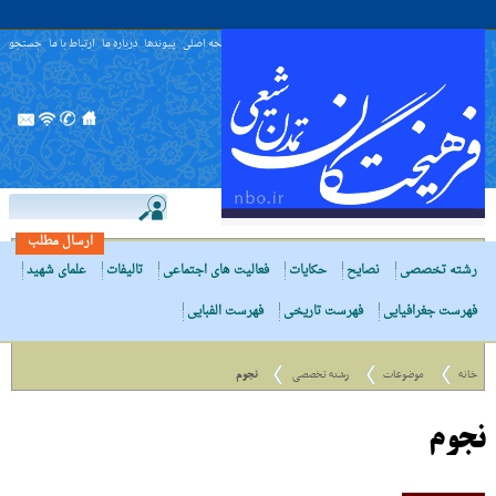
صفحه اصلی
پیوندها
درباره ما
ارتباط با ما
جستجو
ارسال مطلب
رشته تخصصی
نصایح
حکایات
فعالیت های اجتماعی
تالیفات
علمای شهید
فهرست جغرافیایی
فهرست تاریخی
فهرست الفبایی
خانه
موضوعات
رشته تخصصی
نجوم
نجوم