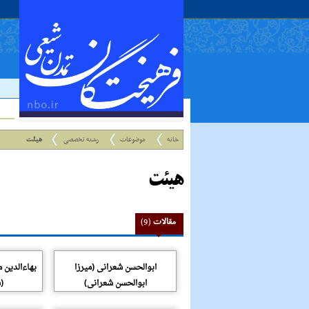
خانه
موضوعات
رشته تخصصی
هیئت
هیئت
مقالات
(9)
ابوالحسن شعرانی (میرزا
بهاءالدین 
ابوالحسن شعرانی)
(