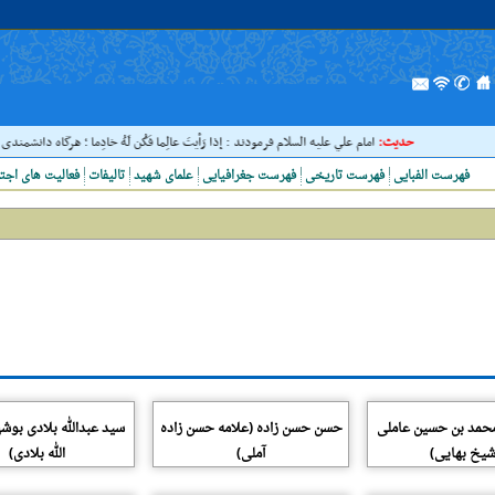
حدیث:
امام علي عليه السلام فرمودند : إذا رَأيتَ عالِما فَکُن لَهُ خادِما ؛ هرگاه دانشمندى د
فهرست الفبایی
فهرست تاریخی
فهرست جغرافیایی
علمای شهید
تالیفات
فعالیت های اجت
محمد بن حسین عاملی
حسن حسن زاده (علامه حسن زاده
سید عبدالله بلادی بوش
شیخ بهایی)
آملی)
الله بلادی)