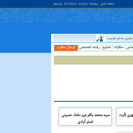
صفحه اصلی
پیوندها
درباره ما
ارتباط با ما
جستجو
يدى، به او خدمت کن. ( غررالحکم ح ۴۰۴۴ )
حدیث:
امام علي (عليه السلام) فرمودند: ال
ماعی
حکایات
نصایح
رشته تخصصی
ارسال مطلب
هری (آیت
سید محمد باقر میر داماد حسینی
استر آبادی