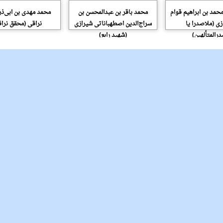
حمد بن ابراهیم قوام
محمد باقر بن عبدالمحسن بن
محمد مهدی بن ابی‌ذ
زی (ملاصدرا یا
سراج‌الدین اصطهباناتی شیرازی
نراقی (محقق نرا
رالمتألهین)
(شهید رابع)