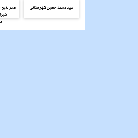
سید محمد حسین شهرستانی
صدرالدین م
شیرا
صد