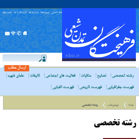
صفحه اصلی
پیوندها
درباره ما
ارتباط با ما
جستجو
ارسال مطلب
رشته تخصصی
نصایح
حکایات
فعالیت های اجتماعی
تالیفات
علمای شهید
فهرست جغرافیایی
فهرست تاریخی
فهرست الفبایی
خانه
موضوعات
رشته تخصصی
رشته تخصصی