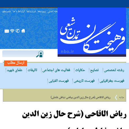
صفحه اصلی
پیوندها
درباره ما
ارتباط با ما
جستجو
ارسال مطلب
رشته تخصصی
نصایح
حکایات
فعالیت های اجتماعی
تالیفات
علمای شهید
فهرست جغرافیایی
فهرست تاریخی
فهرست الفبایی
خانه
ریاض الاقاحى (شرح حال زین الدین بیاضى نباطى عاملى)
ریاض الاقاحى (شرح حال زین الدین