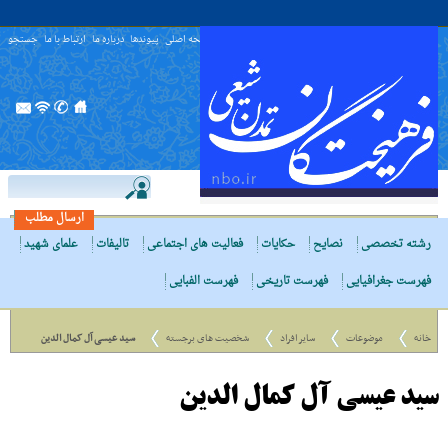
صفحه اصلی
پیوندها
درباره ما
ارتباط با ما
جستجو
ارسال مطلب
رشته تخصصی
نصایح
حکایات
فعالیت های اجتماعی
تالیفات
علمای شهید
فهرست جغرافیایی
فهرست تاریخی
فهرست الفبایی
خانه
موضوعات
سایر افراد
شخصیت های برجسته
سید عیسی آل کمال الدین
سید عیسی آل کمال الدین