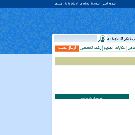
صفحه اصلی
پیوندها
درباره ما
ارتباط با ما
جستجو
 فَکُن لَهُ خادِما ؛ هرگاه دانشمندى ديدى، به او خدمت کن. ( غررالحکم ح ۴۰۴۴ )
حدیث:
ا
ماعی
حکایات
نصایح
رشته تخصصی
ارسال مطلب
موضوعات مرتبط