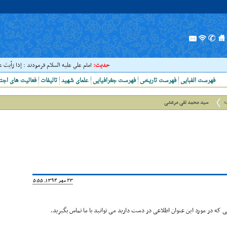
حدیث:
امام علي عليه السلام فرمودند : إذا رَأيتَ عالِما
فهرست الفبایی
فهرست تاریخی
فهرست جغرافیایی
علمای شهید
تالیفات
فعالیت های اجت
ه
سید محمد تقی مرعشی
23 مهر 1394, 15:55
که در مورد این عنوان اطلاعی در دست دارید می توانید با ما تماس بگیرید.