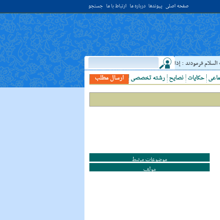
صفحه اصلی
پیوندها
درباره ما
ارتباط با ما
جستجو
ام فرمودند : إذا رَأيتَ عالِما فَکُن لَهُ خادِما ؛ هرگاه دانشمندى ديدى، به او خدمت کن. ( غررالحکم ح ۴۰۴۴ )
ماعی
حکایات
نصایح
رشته تخصصی
ارسال مطلب
موضوعات مرتبط
مولف